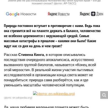
Земля уже не раз показывала человечеству свой крутой нрав – когда
покажет снова? (фото: АР-ТАСС)
Природа постоянно вступает в противоречие с нами. Ведь пока
она стремится всё на планете держать в балансе, человечество
не особенно церемонится с окружающей средой. Самые
массовые катастрофы в прошлом – какими они были? Какие
ждут нас со дня на день и чем грозят?
Рассказ
Стивена Кинга
, в котором описывались
последствия очередного апокалипсиса, искусственно
вызванного группой биологов, называется «Конец всей
этой мерзости». В реальной жизни участия пытливых
исследователей в организации конца света может не
понадобиться: природа сама разберётся, как и где
уменьшить масштабы человеческой популяции.
(фото: en.wikipedia.org)
Да, наша любимая маленькая планета может быть