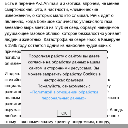
Есть в перечне A-Z Animals и экзотика, впрочем, не менее
смертоносная. Это, в частности, «лимнические
извержения», о которых мало кто слышал. Речь идёт о
явлениях, когда большое количество углекислого газа
внезапно вырывается из глубин озёр, образуя невидимое
удушающее газовое облако, которое безжалостно убивает
людей и животных. Катастрофа на озере Ньос в Камеруне
в 1986 году остаётся одним из наиболее чудовищных
примеров: более 1700 человек и тысячи голов скота
Продолжая работу с сайтом вы даете
погибли из-за внезапного выброса CO₂, накрывшего
согласие на обработку данных нашим
близлежащие деревни.
сайтом и сторонними ресурсами. Вы
можете запретить обработку Cookies в
И здесь мы плавно подходим к тому, чем все эти
настройках браузера.
стихийные бедствия могут закончиться. А именно – к
Пожалуйста, ознакомьтесь с
социальному коллапсу, то есть фактическому упадку
«Политикой в отношении обработки
развитой цивилизации, зачастую с последующим её
персональных данных»
полным уничтожением. Среди причин такого трагического
.
развития событий учёные называют деградацию
окружающей среды, истощение ресурсов и болезни. А ведь
OK
любая природная катастрофа непременно ведёт именно к
этому – экономическому кризису, эпидемиям, голоду,
резкому сокращению численности населения. Так погибли