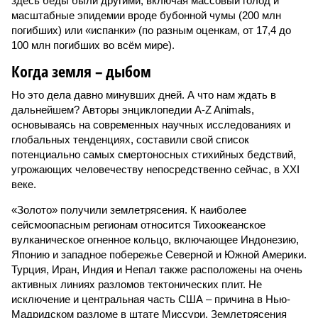
здесь беды были другими, включая массовый голод и
масштабные эпидемии вроде бубонной чумы (200 млн
погибших) или «испанки» (по разным оценкам, от 17,4 до
100 млн погибших во всём мире).
Когда земля – дыбом
Но это дела давно минувших дней. А что нам ждать в
дальнейшем? Авторы энциклопедии A-Z Animals,
основываясь на современных научных исследованиях и
глобальных тенденциях, составили свой список
потенциально самых смертоносных стихийных бедствий,
угрожающих человечеству непосредственно сейчас, в XXI
веке.
«Золото» получили землетрясения. К наиболее
сейсмоопасным регионам относится Тихоокеанское
вулканическое огненное кольцо, включающее Индонезию,
Японию и западное побережье Северной и Южной Америки.
Турция, Иран, Индия и Непал также расположены на очень
активных линиях разломов тектонических плит. Не
исключение и центральная часть США – причина в Нью-
Мадридском разломе в штате Миссури. Землетрясения