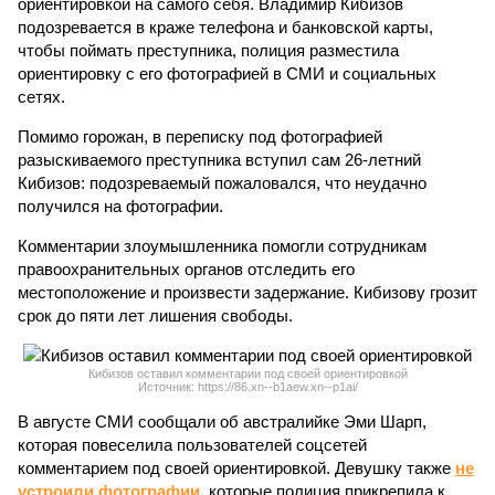
ориентировкой на самого себя. Владимир Кибизов
подозревается в краже телефона и банковской карты,
чтобы поймать преступника, полиция разместила
ориентировку с его фотографией в СМИ и социальных
сетях.
Помимо горожан, в переписку под фотографией
разыскиваемого преступника вступил сам 26-летний
Кибизов: подозреваемый пожаловался, что неудачно
получился на фотографии.
Комментарии злоумышленника помогли сотрудникам
правоохранительных органов отследить его
местоположение и произвести задержание. Кибизову грозит
срок до пяти лет лишения свободы.
Кибизов оставил комментарии под своей ориентировкой
Источник: https://86.xn--b1aew.xn--p1ai/
В августе СМИ сообщали об австралийке Эми Шарп,
которая повеселила пользователей соцсетей
комментарием под своей ориентировкой. Девушку также
не
устроили фотографии
, которые полиция прикрепила к