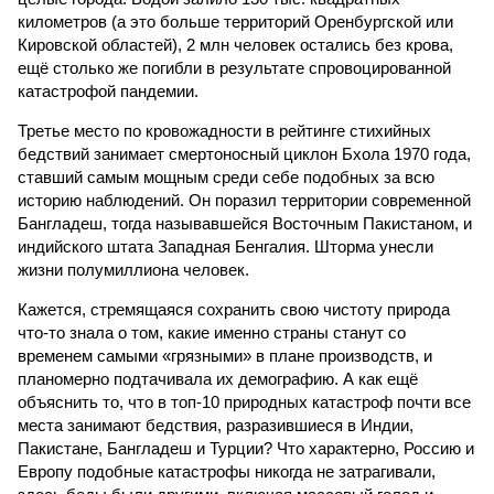
километров (а это больше территорий Оренбургской или
Кировской областей), 2 млн человек остались без крова,
ещё столько же погибли в результате спровоцированной
катастрофой пандемии.
Третье место по кровожадности в рейтинге стихийных
бедствий занимает смертоносный циклон Бхола 1970 года,
ставший самым мощным среди себе подобных за всю
историю наблюдений. Он поразил территории современной
Бангладеш, тогда называвшейся Восточным Пакистаном, и
индийского штата Западная Бенгалия. Шторма унесли
жизни полумиллиона человек.
Кажется, стремящаяся сохранить свою чистоту природа
что-то знала о том, какие именно страны станут со
временем самыми «грязными» в плане производств, и
планомерно подтачивала их демографию. А как ещё
объяснить то, что в топ-10 природных катастроф почти все
места занимают бедствия, разразившиеся в Индии,
Пакистане, Бангладеш и Турции? Что характерно, Россию и
Европу подобные катастрофы никогда не затрагивали,