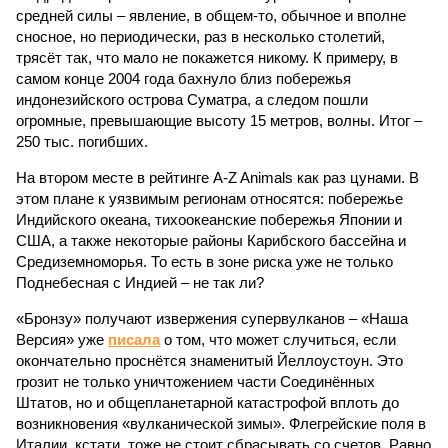
средней силы – явление, в общем-то, обычное и вполне
сносное, но периодически, раз в несколько столетий,
трясёт так, что мало не покажется никому. К примеру, в
самом конце 2004 года бахнуло близ побережья
индонезийского острова Суматра, а следом пошли
огромные, превышающие высоту 15 метров, волны. Итог –
250 тыс. погибших.
На втором месте в рейтинге A-Z Animals как раз цунами. В
этом плане к уязвимым регионам относятся: побережье
Индийского океана, тихо­океанские побережья Японии и
США, а также некоторые районы Карибского бассейна и
Средиземноморья. То есть в зоне риска уже не только
Поднебесная с Индией – не так ли?
«Бронзу» получают извержения супервулканов – «Наша
Версия» уже
писала
о том, что может случиться, если
окончательно проснётся знаменитый Йеллоустоун. Это
грозит не только уничтожением части Соединённых
Штатов, но и общепланетарной катастрофой вплоть до
возникновения «вулканической зимы». Флегрейские поля в
Италии, кстати, тоже не стоит сбрасывать со счетов. Равно