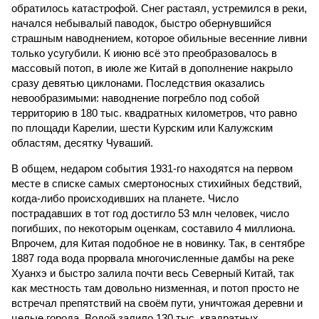
обратилось катастрофой. Снег растаял, устремился в реки,
начался небывалый паводок, быстро обернувшийся
страшным наводнением, которое обильные весенние ливни
только усугубили. К июню всё это преобразовалось в
массовый потоп, в июле же Китай в дополнение накрыло
сразу девятью циклонами. Последствия оказались
невообразимыми: наводнение погребло под собой
территорию в 180 тыс. квадратных километров, что равно
по площади Карелии, шести Курским или Калужским
областям, десятку Чуваший.
В общем, недаром события 1931-го находятся на первом
месте в списке самых смертоносных стихийных бедствий,
когда-либо происходивших на планете. Число
пострадавших в тот год достигло 53 млн человек, число
погибших, по некоторым оценкам, составило 4 миллиона.
Впрочем, для Китая подобное не в новинку. Так, в сентябре
1887 года вода прорвала многочисленные дамбы на реке
Хуанхэ и быстро залила почти весь Северный Китай, так
как местность там довольно низменная, и потоп просто не
встречал препятствий на своём пути, уничтожая деревни и
целые города. Водой залило 130 тыс. квадратных