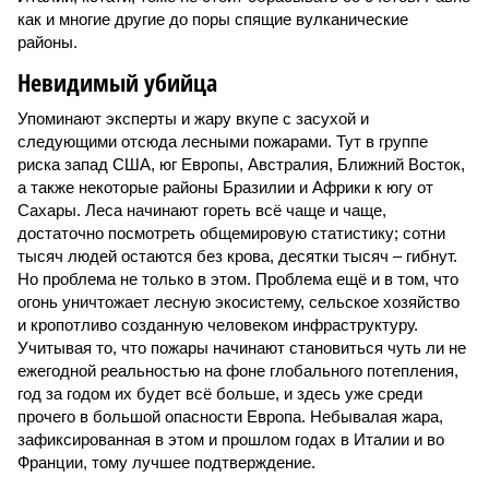
как и многие другие до поры спящие вулканические
районы.
Невидимый убийца
Упоминают эксперты и жару вкупе с засухой и
следующими отсюда лесными пожарами. Тут в группе
риска запад США, юг Европы, Австралия, Ближний Восток,
а также некоторые районы Бразилии и Африки к югу от
Сахары. Леса начинают гореть всё чаще и чаще,
достаточно посмотреть общемировую статистику; сотни
тысяч людей остаются без крова, десятки тысяч – гибнут.
Но проблема не только в этом. Проблема ещё и в том, что
огонь уничтожает лесную экосистему, сельское хозяйство
и кропотливо созданную человеком инфраструктуру.
Учитывая то, что пожары начинают становиться чуть ли не
ежегодной реальностью на фоне глобального потепления,
год за годом их будет всё больше, и здесь уже среди
прочего в большой опасности Европа. Небывалая жара,
зафиксированная в этом и прошлом годах в Италии и во
Франции, тому лучшее подтверждение.