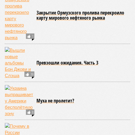
Закрытие Ормузского пролива перекроило
карту мирового нефтяного рынка
1
Превзошли ожидания. Часть 3
39
Муха не пролетит?
8