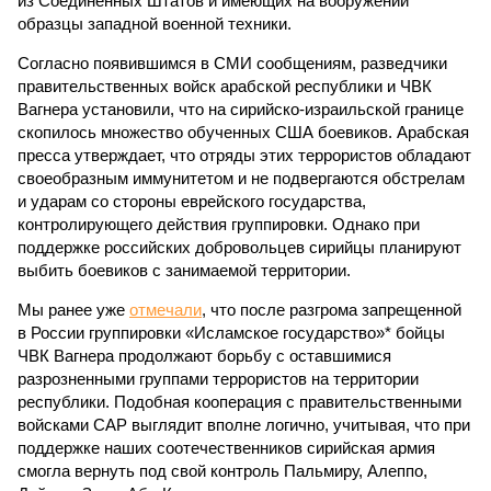
из Соединенных Штатов и имеющих на вооружении
образцы западной военной техники.
Согласно появившимся в СМИ сообщениям, разведчики
правительственных войск арабской республики и ЧВК
Вагнера установили, что на сирийско-израильской границе
скопилось множество обученных США боевиков. Арабская
пресса утверждает, что отряды этих террористов обладают
своеобразным иммунитетом и не подвергаются обстрелам
и ударам со стороны еврейского государства,
контролирующего действия группировки. Однако при
поддержке российских добровольцев сирийцы планируют
выбить боевиков с занимаемой территории.
Мы ранее уже
отмечали
, что после разгрома запрещенной
в России группировки «Исламское государство»* бойцы
ЧВК Вагнера продолжают борьбу с оставшимися
разрозненными группами террористов на территории
республики. Подобная кооперация с правительственными
войсками САР выглядит вполне логично, учитывая, что при
поддержке наших соотечественников сирийская армия
смогла вернуть под свой контроль Пальмиру, Алеппо,