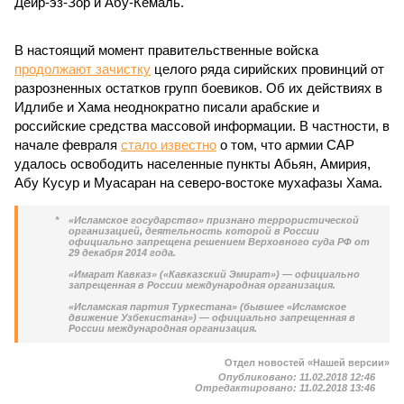
Дейр-эз-Зор и Абу-Кемаль.
В настоящий момент правительственные войска
продолжают зачистку
целого ряда сирийских провинций от
разрозненных остатков групп боевиков. Об их действиях в
Идлибе и Хама неоднократно писали арабские и
российские средства массовой информации. В частности, в
начале февраля
стало известно
о том, что армии САР
удалось освободить населенные пункты Абьян, Амирия,
Абу Кусур и Муасаран на северо-востоке мухафазы Хама.
*
«Исламское государство» признано террористической
организацией, деятельность которой в России
официально запрещена решением Верховного суда РФ от
29 декабря 2014 года.
«Имарат Кавказ» («Кавказский Эмират») — официально
запрещенная в России международная организация.
«Исламская партия Туркестана» (бывшее «Исламское
движение Узбекистана») — официально запрещенная в
России международная организация.
Отдел новостей «Нашей версии»
Опубликовано:
11.02.2018 12:46
Отредактировано:
11.02.2018 13:46