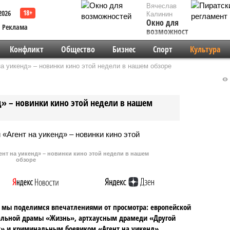
Вячеслав
2026
Калинин
Окно для
Реклама
возможностей
Конфликт
Общество
Бизнес
Спорт
Культура
а уикенд» – новинки кино этой недели в нашем обзоре
д» – новинки кино этой недели в нашем
ент на уикенд» – новинки кино этой недели в нашем
обзоре
 мы поделимся впечатлениями от просмотра: европейской
альной драмы «Жизнь», артхаусным драмеди «Другой
» и криминальным боевиком «Агент на уикенд».