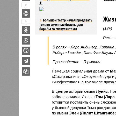
11
0
Жиз
Большой театр начал продавать
0
только именные билеты для
(18+)
борьбы со спекулянтами
Реж. –
В ролях – Ларс Айдингер, Коринн
Роберт Гвиздек, Ханс-Уве Бауэр, 
Производство – Германия
Немецкая социальная драма от
Ма
«Сострадание», «Окружной суд» и д
кинофестиваля, в том числе приза 
В центре истории семья
Лунис
. Пр
заболеваниями. Их сын
Том (Ларс
готовится поставить очень сложно
у бывшей девушки Тома рождается р
по имени
Элен (Лилит Штангенбер