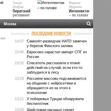
Тимур
Марина
Шафир
Ярдаева
Пиратский
Интеллектом
регламент
– по голове
Москва
ПОСЛЕДНИЕ НОВОСТИ
4547
14:07
Самолёт-разведчик НАТО замечен
у берегов Финского залива
13:45
Евросоюз нарастил импорт СПГ из
России
13:32
Спасатель рассказала о плане
действий на случай, если кто-то
заблудился в лесу
13:29
Россияне массово подсаживаются
на общение с нейросетями и
обращаются из-за этого к
психологам
13:21
У побережья Турции обнаружили
беспилотник
13:09
Шеф-повар раскрыл секрет