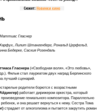
Сюжет:
Новинки кино
нь
 Маттиас Гласнер
а Харфух, Лилит Штангенберг, Рональд Церфельд,
Анна Бедерке, Саския Розендаль
ттиаса Гласнера
(«Свободная воля», «Это любовь»,
р.). Фильм стал лауреатом двух наград Берлинского
за лучший сценарий.
естарелые родители борются с возрастными
 Айдингер)
работает дирижером оркестра, который
е произведение гениального композитора. Параллельно
ебенок, и она решает вернуться к нему. Сестра Тома
г)
страдает от алкоголизма и пытается закрутить роман