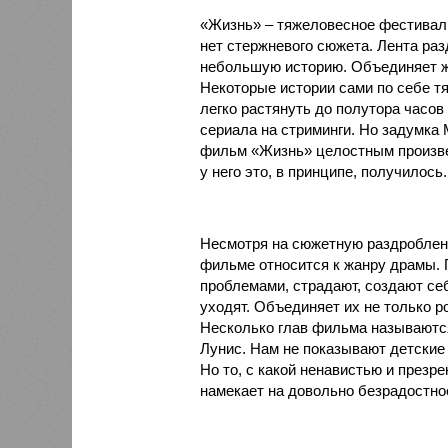
«Жизнь» – тяжеловесное фестивальн
нет стержневого сюжета. Лента раз
небольшую историю. Объединяет же
Некоторые истории сами по себе т
легко растянуть до полутора часов
сериала на стриминги. Но задумка 
фильм «Жизнь» целостным произве
у него это, в принципе, получилось.
Несмотря на сюжетную раздробленно
фильме относится к жанру драмы. 
проблемами, страдают, создают се
уходят. Объединяет их не только р
Несколько глав фильма называются
Лунис. Нам не показывают детские 
Но то, с какой ненавистью и презре
намекает на довольно безрадостно