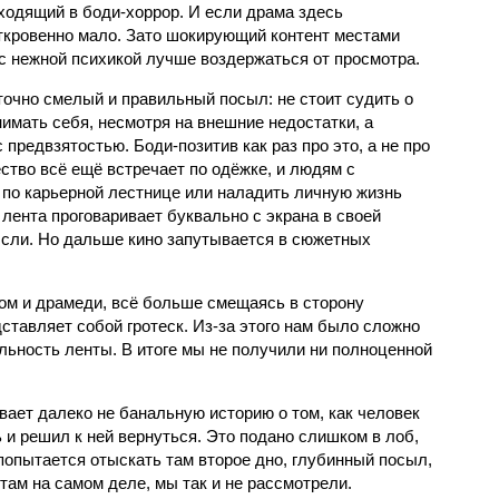
ходящий в боди-хоррор. И если драма здесь
откровенно мало. Зато шокирующий контент местами
с нежной психикой лучше воздержаться от просмотра.
точно смелый и правильный посыл: не стоит судить о
имать себя, несмотря на внешние недостатки, а
предвзятостью. Боди-позитив как раз про это, а не про
тво всё ещё встречает по одёжке, и людям с
по карьерной лестнице или наладить личную жизнь
лента проговаривает буквально с экрана в своей
ысли. Но дальше кино запутывается в сюжетных
ом и драмеди, всё больше смещаясь в сторону
дставляет собой гротеск. Из-за этого нам было сложно
альность ленты. В итоге мы не получили ни полноценной
ает далеко не банальную историю о том, как человек
и решил к ней вернуться. Это подано слишком в лоб,
 попытается отыскать там второе дно, глубинный посыл,
там на самом деле, мы так и не рассмотрели.