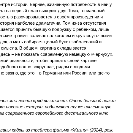
нтре истории. Вернее, жизненную потребность в ней у
елл на первый план выходит друг Тома, гениальный
ностью разочаровывается в своём произведении и
история наиболее драматична. Том из-за отсутствия
ашается принять бывшую подружку с ребенком, лишь
етские травмы заливает алкоголем и круглосуточными
док, а мать собирает целый букет заболеваний и
т смысла. В общем, картина складывается
здесь – не показать современную немецкую «чернуху».
амой реальности, чтобы придать своей картине
добного полно вокруг нас, рядом с людьми
е важно, где это – в Германии или России, или где-то
анов эта лента вряд ли станет. Очень большой пласт
т похожие истории, поднимают ту же или смежную
ам современного европейского фестивального кино
ваны кадры из трейлера фильма «Жизнь» (2024), реж.