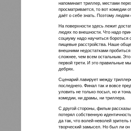
напоминает триллер, местами пере
просматривается, то вот комедии 
даёт о себе знать. Поэтому людям 
На поверхности здесь лежит доста
людях по внешности. Что надо прин
социуму надо научиться бороться с 
пищевые расстройства. Наше общес
внешними недостатками пробиться 
сложнее, чем всем остальным. Это 
первой трети. И это правильные м
дебрях.
Сценарий лавирует между триллер
последнего. Финал так и вовсе пре
уловить не только посыл, но и тон
комедии, ни драмы, ни триллера.
С другой стороны, фильм рассказыв
потерял собственную идентичность 
да так, что волей-неволей зритель
творческий замысел. Но был ли он 