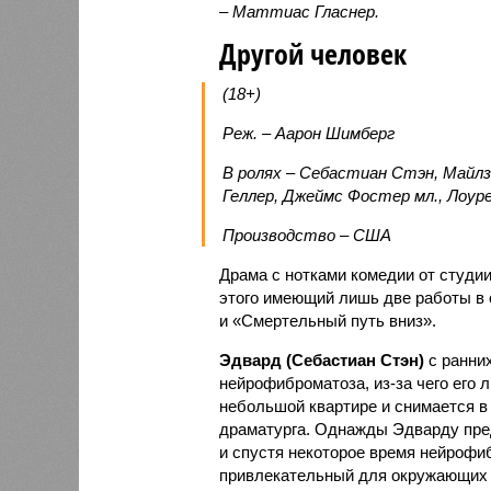
– Маттиас Гласнер.
Другой человек
(18+)
Реж. – Аарон Шимберг
В ролях – Себастиан Стэн, Майлз
Геллер, Джеймс Фостер мл., Лоур
Производство – США
Драма с нотками комедии от студи
этого имеющий лишь две работы в 
и «Смертельный путь вниз».
Эдвард (Себастиан Стэн)
с ранних
нейрофиброматоза, из-за чего его 
небольшой квартире и снимается в 
драматурга. Однажды Эдварду пре
и спустя некоторое время нейрофиб
привлекательный для окружающих 