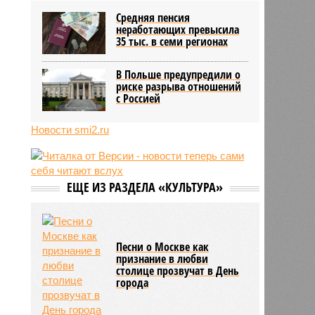
блогер передумал из-за реакции
Средняя пенсия
подписчиков
неработающих превысила
11:43
Итальянские аграрии забили
35 тыс. в семи регионах
тревогу из-за засухи
В Польше предупредили о
риске разрыва отношений
с Россией
Новости smi2.ru
ЕЩЕ ИЗ РАЗДЕЛА «КУЛЬТУРА»
Песни о Москве как
признание в любви
столице прозвучат в День
города