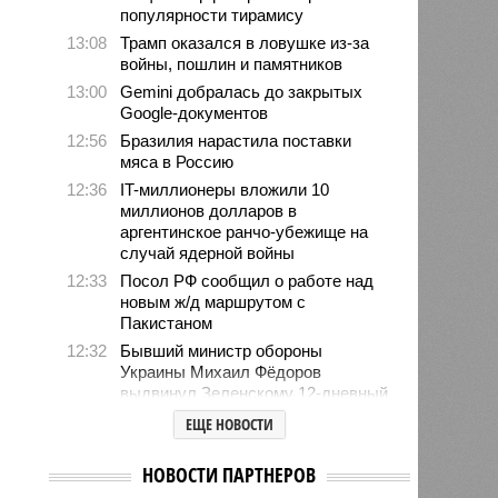
популярности тирамису
13:08
Трамп оказался в ловушке из-за
войны, пошлин и памятников
13:00
Gemini добралась до закрытых
Google-документов
12:56
Бразилия нарастила поставки
мяса в Россию
12:36
IT-миллионеры вложили 10
миллионов долларов в
аргентинское ранчо-убежище на
случай ядерной войны
12:33
Посол РФ сообщил о работе над
новым ж/д маршрутом с
Пакистаном
12:32
Бывший министр обороны
Украины Михаил Фёдоров
выдвинул Зеленскому 12-дневный
ультиматум
ЕЩЕ НОВОСТИ
12:18
Удары США лишь замедлили
ядерную программу Ирана
НОВОСТИ ПАРТНЕРОВ
12:07
Решивший сделать эвтаназию