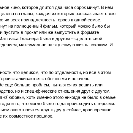
ое кино, которое длится два часа сорок минут. В нём
делена на главы, каждая из которых рассказывает свою
 их всех принадлежность героев к одной семье.
янут на полноценный фильм, который можно было бы
 и пустить в прокат или же выпустить в формате
Маттиаса Гласнера была в другом – сделать свой
дением, максимально на эту самую жизнь похожим. И
сть что целиком, что по отдельности, но всё в этом
Герои сталкиваются с обычными и не очень
бе еще больше проблем, пытаются их решить или
одство, но и специфические отношения друг с другом.
 «Любовь», хоть именно этого никогда не было в семье
годы и то, что могло было тогда происходить с героями.
нием они относятся друг к другу сейчас, красноречиво
е их совместное прошлое.