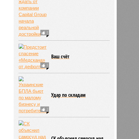
1
Ваш счёт
1
Удар по складам
2
СК объяснил самосуд над