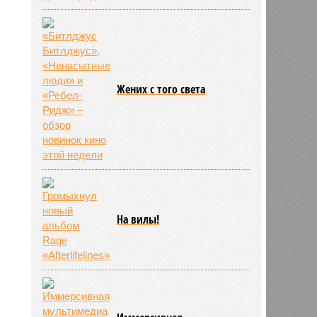
Жених с того света
На вилы!