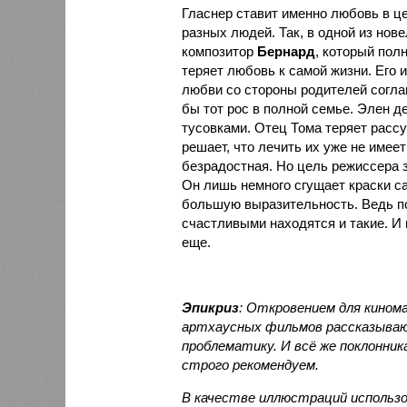
Гласнер ставит именно любовь в це
разных людей. Так, в одной из нов
композитор
Бернард
, который пол
теряет любовь к самой жизни. Его 
любви со стороны родителей согл
бы тот рос в полной семье. Элен д
тусовками. Отец Тома теряет рассу
решает, что лечить их уже не имее
безрадостная. Но цель режиссера 
Он лишь немного сгущает краски с
большую выразительность. Ведь по
счастливыми находятся и такие. И н
еще.
Эпикриз
: Откровением для кином
артхаусных фильмов рассказываю
проблематику. И всё же поклонник
строго рекомендуем.
В качестве иллюстраций использо