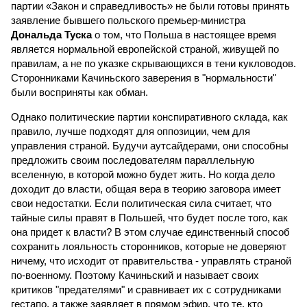
партии «Закон и справедливость» не были готовы принять
заявление бывшего польского премьер-министра
Дональда Туска
о том, что Польша в настоящее время
является нормальной европейской страной, живущей по
правилам, а не по указке скрывающихся в тени кукловодов.
Сторонниками Качиньского заверения в "нормальности"
были восприняты как обман.
Однако политические партии конспиративного склада, как
правило, лучше подходят для оппозиции, чем для
управления страной. Будучи аутсайдерами, они способны
предложить своим последователям параллельную
вселенную, в которой можно будет жить. Но когда дело
доходит до власти, общая вера в теорию заговора имеет
свои недостатки. Если политическая сила считает, что
тайные силы правят в Польшей, что будет после того, как
она придет к власти? В этом случае единственный способ
сохранить лояльность сторонников, которые не доверяют
ничему, что исходит от правительства - управлять страной
по-военному. Поэтому Качиньский и называет своих
критиков "предателями" и сравнивает их с сотрудниками
гестапо, а также заявляет в прямом эфир, что те, кто