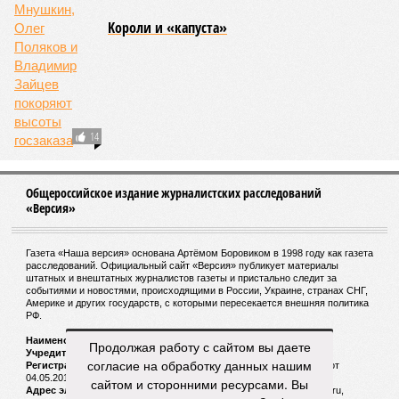
Около 100 лет назад в Поднебесной приключилось то, что
у нас назвали бы тридцатью тремя несчастьями. Страну
последовательно поразили: многолетняя засуха, страшный
паводок, невероятные ливни. Несколько миллионов
человек не пережили этот разгул стихий. Вот что тогда
приключилось.
Зима 1931 года выдалась в Китае чрезвычайно
продолжительной и суровой. Снега образовалось огромное
количество – казалось бы, хороший знак после периода
великой суши, продолжавшегося с 1928-го. Но всё
обратилось катастрофой. Снег растаял, устремился в реки,
начался небывалый паводок, быстро обернувшийся
страшным наводнением, которое обильные весенние ливни
только усугубили. К июню всё это преобразовалось в
массовый потоп, в июле же Китай в дополнение накрыло
сразу девятью циклонами. Последствия оказались
Продолжая работу с сайтом вы даете
невообразимыми: наводнение погребло под собой
согласие на обработку данных нашим
территорию в 180 тыс. квадратных километров, что равно
сайтом и сторонними ресурсами. Вы
по площади Карелии, шести Курским или Калужским