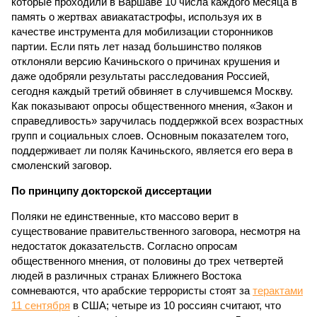
которые проходили в Варшаве 10 числа каждого месяца в
память о жертвах авиакатастрофы, используя их в
качестве инструмента для мобилизации сторонников
партии. Если пять лет назад большинство поляков
отклоняли версию Качиньского о причинах крушения и
даже одобряли результаты расследования Россией,
сегодня каждый третий обвиняет в случившемся Москву.
Как показывают опросы общественного мнения, «Закон и
справедливость» заручилась поддержкой всех возрастных
групп и социальных слоев. Основным показателем того,
поддерживает ли поляк Качиньского, является его вера в
смоленский заговор.
По принципу докторской диссертации
Поляки не единственные, кто массово верит в
существование правительственного заговора, несмотря на
недостаток доказательств. Согласно опросам
общественного мнения, от половины до трех четвертей
людей в различных странах Ближнего Востока
сомневаются, что арабские террористы стоят за
терактами
11 сентября
в США; четыре из 10 россиян считают, что