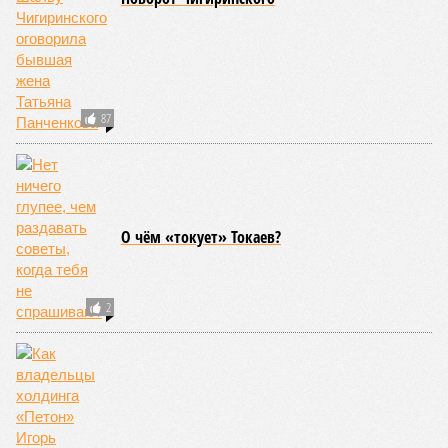
Рассказ
Стивена Кинга
, в котором описывались
последствия очередного апокалипсиса, искусственно
вызванного группой биологов, называется «Конец всей
этой мерзости». В реальной жизни участия пытливых
исследователей в организации конца света может не
понадобиться: природа сама разберётся, как и где
уменьшить масштабы человеческой популяции.
(фото: en.wikipedia.org)
Да, наша любимая маленькая планета может быть
единственной, где в пределах Солнечной системы есть
полноценная жизнь, но Земля также регулярно пытается
эту жизнь уничтожить. Так уж вышло, что внутренние
процессы на планете включают в себя всевозможные
геологические, метеорологические и физические явления,
которые для человека довольно опасны. Или попросту
смертельны. И вот несколько тому примеров.
Все стихии сразу