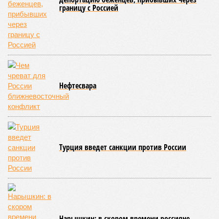
Сюжет:
Недвижимость
ЖК «Светлый мир «Станция Л»: та же группа компаний-
банкрот Seven Suns Development, та же
анонсированная
схема достройки через Capital Group осенью 2024 года, но
за прошедшие два года результатов, по словам дольщиков,
практически не видно. По
информации
из профильных
порталов, первую очередь ЖК строители обещают сдать к
декабрю 2026 г., вторую – к марту 2028-го. Но никто при
этом из кураторов стройки не задается вопросом: как эти
сроки должны материализоваться? На строительной
площадке, по свидетельствам дольщиков, регулярно
бывающих у забора, какая-либо техника отсутствует. Ни
бетононасосов, ни работающих кранов, ни признаков
мобилизации подрядчиков. При том, что до «декабря 2026»
осталось менее полугода.
Если в «Сказочном лесу» техзаказчик публично
отчитывался о поэтапной готовности – 90%, затем 97%, с
конкретными инженерными работами (усиление
монолитных конструкций, устранение проектных ошибок) –
то по «Станции Л» подобной публичной отчётности