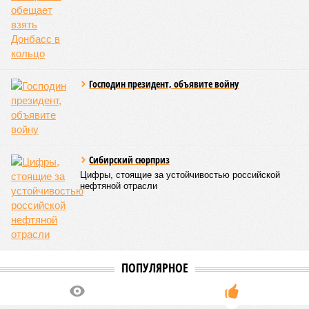
проблемных объектов группы – «Станции Л», «Сказочного
леса» и «В стремлении к свету», согласно информации на
сайтах Capital Group, осенью 2024 г. взяла на себя. Два из
трёх объектов уже сданы или близки к сдаче. Третий –
«Станция Л», крупнейший по числу пострадавших
дольщиков (3908 квартир в пяти корпусах) – по факту
остаётся стройплощадкой без стройки. Возникает вопрос:
распространяется ли договорённость 2024 года на
«Станцию Л» в полном объёме или приоритет отдан
объектам мешей сложности и меньшего масштаба?
Источник: https://avaho.ru/novostroyka/moskva/uvao/lyublino/svetlyy-mir-
stantsiya-l/9303640/?ysclid=msemqdok6w326352116
Если да, то на каком основании декларируются конкретные
даты сдачи жилого комплекса (декабрь 2026 – март 2028),
если фаза активных строительных работ, если судить по
отсутствию техники на площадке, ещё не началась? При
этом на бумаге даты ввода ЖК в строй продолжают
фигурировать
в объявлениях о продаже квартир на
профильных порталах.