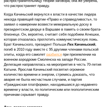
распространительницу теории заговора; она же уверена,
что распространяет правду.
Когда Качиньский вернулся к власти в качестве лидера
некогда правящей партии «Право и справедливость», то
заявил о намерении возвести мемориальную доску в
президентском дворце в Варшаве в память о своем брата-
близнеце. Он, вероятно, считает себя подобием Агнешки,
которая отказалась проглотить коммунистическую ложь.
Брат Качиньского, президент Польши
Лех Качиньский
,
погиб в 2010 году вместе с 95 другими членами польской
элиты, когда его самолет
разбился
при приземлении на
военном аэродроме Смоленска на западе России.
Делегация направлялась на мероприятия в честь 70-летия
Катыни. Ярослав Качиньский посвятил огромное
количество времени и энергии, стремясь доказать, что
авария не была несчастным случаем, и партия
«Гражданская платформа», находившаяся до недавнего
времени у власти, по политическим или геополитическим
причинам скрывает правду.