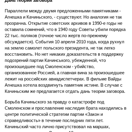
Дань теории заговора
Параллели между двумя предложенными памятниками -
Агнешка и Качиньского, - существуют. Но аналогия не так
прозрачна. Открытие советских архивов в 1990-е годы не
оставила сомнений, что в 1940 году Советы убили порядка
22 тыс. поляков (точное число жертв по-прежнему
обсуждается). События 10 апреля 2010 года, когда рухнул
на землю самолет польского президента, не так легко
восстановить. Но нет никаких доказательств в поддержку
подозрений партии Качинського, убежденной, что
произошедшее под Смоленском - убийство,
организованное Россией, а главная вина за произошедшее
лежит на российских авиадиспетчерах. В фильме Вайды
Агнешка хотела воздвигнуть памятник истине. В случае с
Качиньским же предлагается отдать дань теории заговора.
Борьба Качиньского за правду о катастрофе под
Смоленском и прославление наследия брата находились в
центре политической стратегии партии «Закон и
справедливость» в течение последних пяти лет.
Качиньский часто лично присутствовал на маршах,