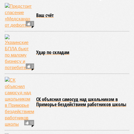
Для почти четырёх тысяч будущих собственников квартир
время давно измеряется не календарём, а очередными
переносами ожиданий. И пока на профильных порталах
продолжают указывать даты сдачи, главным индикатором
остается сама стройка. Если на ней по-прежнему не видно
признаков масштабных работ, то неизбежно возникает
вопрос: не превращаются ли сроки ввода в декларацию,
которая все больше расходится с реальным положением
дел? Именно на этот вопрос сегодня больше всего ждут
ответа дольщики ЖК «Станция Л».
Николай Ольхин
Опубликовано:
07.08.2026 11:09
Отредактировано:
07.08.2026 11:09
Украинскому
Попытки Запада
кандидату в
рассорить Москву и
конгресс США
Астану назвали
запретили
бесперспективными
приходить на пляж
после драки
КОММЕНТАРИИ
0