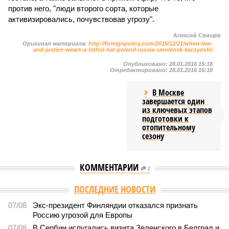
против него, "люди второго сорта, которые
активизировались, почувствовав угрозу".
Алексей Свищёв
Оригинал материала:
http://foreignpolicy.com/2015/12/21/when-law-
and-justice-wears-a-tinfoil-hat-poland-russia-smolensk-kaczynski/
Опубликовано:
28.01.2016 15:18
Отредактировано:
28.01.2016 15:18
В Москве
завершается один
из ключевых этапов
подготовки к
отопительному
сезону
КОММЕНТАРИИ
0
Версия
//
Конфликт
//
В нескольких станциях от уже сданного
«Сказочного леса» пайщики ЖК «Станция Л» продолжают ждать от
компании Capital Group начала реальной достройки
289
«Станция ожидания» для дольщиков