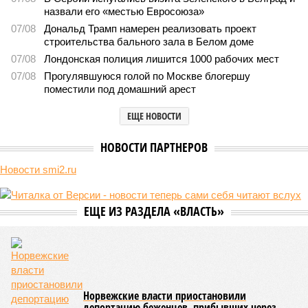
В нескольких станциях от уже сданного «Сказочного
леса» пайщики ЖК «Станция Л» продолжают ждать от
компании Capital Group начала реальной достройки
В нескольких станциях от уже сданного «Сказочного леса» пайщики ЖК
«Станция Л» продолжают ждать от компании Capital Group начала
реальной достройки (изображение сгенерировано ИИ)
Пока в Ярославском районе СВАО дольщики «Сказочного леса»
уже получают ключи – в мае 2026 года были получены
заключение о соответствии проектной документации и
разрешение на ввод жилищного комплекса в эксплуатацию –
совсем недалеко, в паре станций метро южнее, на Люблинской
улице, картина, можно сказать, прямо противоположная.