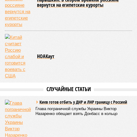
дольщики не видят. Ни Capital Group, ни кураторы
строительства не подтверждают ни соблюдения графика
строительства, ни объёма фактически выполненных работ.
Напрашивается закономерный вопрос: если
декларируемая «Capital Group модель (достраивать
проблемные объекты SSD») сработала на
Лосиноостровской, почему она не масштабируется на
Люблино? И означает ли отсутствие техники на площадке,
что в реальности подрядчик по «Станции Л» ещё даже не
определён?
Митинги
и палаточные лагеря у объекта в
2025–2026 годах, похоже, не изменили ситуацию.
«В
последние месяцы в личном общении нам перестали
называть даже ориентировочные сроки»
, – рассказывают
расстроенные дольщики.
Казалось бы, формально ответственность по
достраиванию объекта распределена. Seven Suns
Development – банкрот, часть его структур признана
несостоятельной ещё в 2024 году, бенефициар компании
находится под следствием по ст. 200.3 УК РФ. Достройку