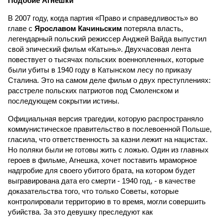
Подобие Агнешки
В 2007 году, когда партия «Право и справедливость» во
главе с
Ярославом Качиньским
потеряла власть,
легендарный польский режиссер Анджей Вайда выпустил
свой эпический фильм «Катынь». Двухчасовая лента
повествует о тысячах польских военнопленных, которые
были убиты в 1940 году в Катынском лесу по приказу
Сталина. Это на самом деле фильм о двух преступлениях:
расстреле польских патриотов под Смоленском и
последующем сокрытии истины.
Официальная версия трагедии, которую распространяло
коммунистическое правительство в послевоенной Польше,
гласила, что ответственность за казни лежит на нацистах.
Но поляки были не готовы жить с ложью. Один из главных
героев в фильме, Агнешка, хочет поставить мраморное
надгробие для своего убитого брата, на котором будет
выгравирована дата его смерти - 1940 год, - в качестве
доказательства того, что только Советы, которые
контролировали территорию в то время, могли совершить
убийства. За это девушку преследуют как