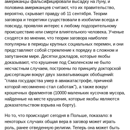
американцы фальсифицировали высадку на Луну, и
половина американцев считают, что их правительство,
вероятно, скрывает правду об 11 сентября. Теории
заговора и теоретики существовали в изобилии всегда и
повсюду, проявляя интерес к любому подозрительному
происшествию или смерти влиятельного человека. Ученые
сходятся во мнении, что теории заговора наиболее
популярны в периоды крупных социальных перемен, и они
представляют собой стремление к порядку в сложном и
запутанном мире. Десятки докладов, которые якобы
доказывают, что крушение под Смоленском не было
несчастным случаем, построены по принципу докторской
диссертации вокруг двух захватывающих обобщений:
"глава государства умер в авиакатастрофе, причиной
которой несомненно стал саботаж"), а также вокруг
крошечных фрагментов (10000 маленьких кусочков мусора,
найденные на месте крушения, которые якобы являются
доказательством взрыва на борту).
Но то, что происходит сегодня в Польше, показало: в
некоторых случаях общая вера в заговор может играть
роль, ранее отведенную религии. Теперь она может быть