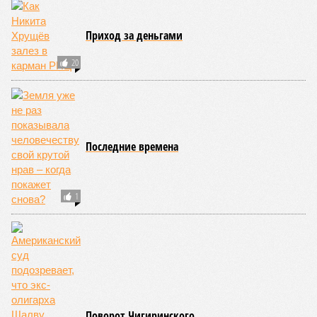
Новости smi2.ru
Версия
//
Общество
//
Земля уже не раз показывала человечеству свой
крутой нрав – когда покажет снова?
717
Последние времена
Земля уже не раз показывала человечеству свой крутой
нрав – когда покажет снова?
Земля уже не раз показывала человечеству свой крутой нрав – когда
покажет снова? (фото: АР-ТАСС)
Природа постоянно вступает в противоречие с нами. Ведь пока
она стремится всё на планете держать в балансе, человечество
не особенно церемонится с окружающей средой. Самые
массовые катастрофы в прошлом – какими они были? Какие
ждут нас со дня на день и чем грозят?