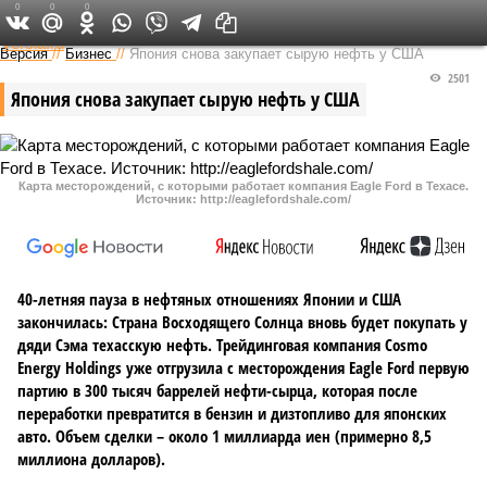
0
0
0
Федеральный выпуск
Версия
//
Бизнес
//
Япония снова закупает сырую нефть у США
2501
Япония снова закупает сырую нефть у США
Карта месторождений, с которыми работает компания Eagle Ford в Техасе.
Источник: http://eaglefordshale.com/
40-летняя пауза в нефтяных отношениях Японии и США
закончилась: Страна Восходящего Солнца вновь будет покупать у
дяди Сэма техасскую нефть. Трейдинговая компания Cosmo
Energy Holdings уже отгрузила с месторождения Eagle Ford первую
партию в 300 тысяч баррелей нефти-сырца, которая после
переработки превратится в бензин и дизтопливо для японских
авто. Объем сделки – около 1 миллиарда иен (примерно 8,5
миллиона долларов).