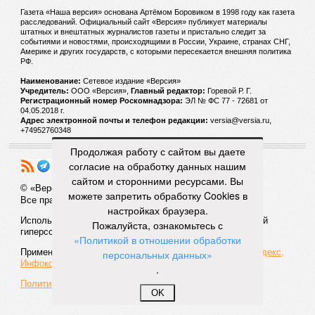
Газета «Наша версия» основана Артёмом Боровиком в 1998 году как газета
расследований. Официальный сайт «Версия» публикует материалы
штатных и внештатных журналистов газеты и пристально следит за
событиями и новостями, происходящими в России, Украине, странах СНГ,
Америке и других государств, с которыми пересекается внешняя политика
РФ.
Наименование:
Cетевое издание «Версия»
Учредитель:
ООО «Версия»,
Главный редактор:
Горевой Р. Г.
Регистрационный номер Роскомнадзора:
ЭЛ № ФС 77 - 72681 от
04.05.2018 г.
Адрес электронной почты и телефон редакции:
versia@versia.ru,
+74952760348
Продолжая работу с сайтом вы даете
согласие на обработку данных нашим
сайтом и сторонними ресурсами. Вы
© «Версия»
18+
можете запретить обработку Cookies в
Все права защищены
настройках браузера.
Использование материалов «Версии» без индексируемой
Пожалуйста, ознакомьтесь с
гиперссылки запрещено
«Политикой в отношении обработки
Применяются рекомендательные технологии:
СМИ2, Яндекс,
персональных данных»
Инфокс
.
Политика конфиденциальности
OK