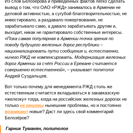
Из слов Белозёрова и приведённых фактов легко сделать
вывод о том, что ОАО «РЖД» занималось в Армении не
деловой активностью, а сугубой благотворительностью, не
инвестировало, а раздавало пожертвования, не
зарабатывало само, а давало зарабатывать другим и,
выходит, никак не гарантировало собственные интересы.
«Пока самая популярная в Армении точка зрения по
поводу будущего железных дорог рес­публики –
национализировать пути сообщения и, естественно,
ничего РЖД не компенсировать. Модернизация железных
дорог Армении за счёт России в Ереване считается
совершенно естественной»
, – указывает политолог
Андрей Суздальцев.
Вот только почему для менеджмента РЖД столь же
естественным считается вкладываться в закавказскую
«железку» тогда, когда на российских железных дорогах не
только
не решены
нынешние проблемы, но и постоянно
возникают
новые? Даст ли здесь свой комментарий
Белозёров?
Гарник Туманян, политолог