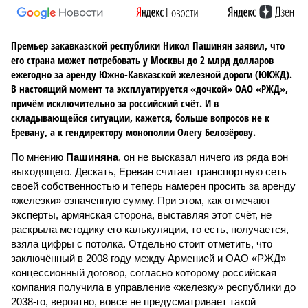
Премьер закавказской республики Никол Пашинян заявил, что
его страна может потребовать у Москвы до 2 млрд долларов
ежегодно за аренду Южно-Кавказской железной дороги (ЮКЖД).
В настоящий момент та эксплуатируется «дочкой» ОАО «РЖД»,
причём исключительно за российский счёт. И в
складывающейся ситуации, кажется, больше вопросов не к
Еревану, а к гендиректору монополии Олегу Белозёрову.
По мнению
Пашиняна
, он не высказал ничего из ряда вон
выходящего. Дескать, Ереван считает транспортную сеть
своей собственностью и теперь намерен просить за аренду
«железки» означенную сумму. При этом, как отмечают
эксперты, армянская сторона, выставляя этот счёт, не
раскрыла методику его калькуляции, то есть, получается,
взяла цифры с потолка. Отдельно стоит отметить, что
заключённый в 2008 году между Арменией и ОАО «РЖД»
концессионный договор, согласно которому российская
компания получила в управление «железку» республики до
2038-го, вероятно, вовсе не предусматривает такой