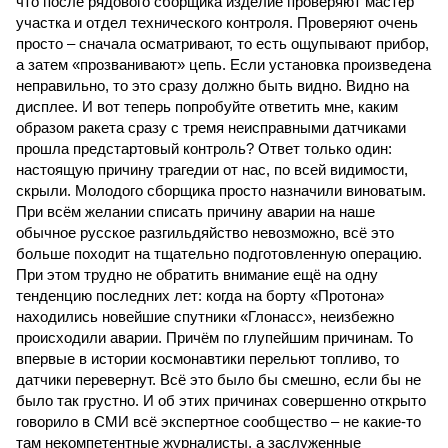
что после рядового сборщика изделие проверяют мастер
участка и отдел технического контроля. Проверяют очень
просто – сначала осматривают, то есть ощупывают прибор,
а затем «прозванивают» цепь. Если установка произведена
неправильно, то это сразу должно быть видно. Видно на
дисплее. И вот теперь попробуйте ответить мне, каким
образом ракета сразу с тремя неисправными датчиками
прошла предстартовый контроль? Ответ только один:
настоящую причину трагедии от нас, по всей видимости,
скрыли. Молодого сборщика просто назначили виноватым.
При всём желании списать причину аварии на наше
обычное русское разгильдяйство невозможно, всё это
больше походит на тщательно подготовленную операцию.
При этом трудно не обратить внимание ещё на одну
тенденцию последних лет: когда на борту «Протона»
находились новейшие спутники «Глонасс», неизбежно
происходили аварии. Причём по глупейшим причинам. То
впервые в истории космонавтики перельют топливо, то
датчики перевернут. Всё это было бы смешно, если бы не
было так грустно. И об этих причинах совершенно открыто
говорило в СМИ всё экспертное сообщество – не какие-то
там некомпетентные журналисты, а заслуженные