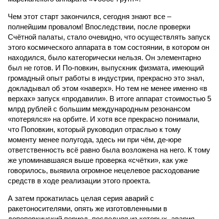
Чем этот старт закончился, сегодня знают все –
полнейшим провалом! Впоследствии, после проверки
Счётной палаты, стало очевидно, что осуществлять запуск
этого космического аппарата в том состоянии, в котором он
находился, было категорически нельзя. Он элементарно
был не готов. И По-повкин, выпускник физмата, имеющий
громадный опыт работы в индустрии, прекрасно это знал,
докладывал об этом «наверх». Но тем не менее именно «в
верхах» запуск «продавили». В итоге аппарат стоимостью 5
млрд рублей с большим международным резонансом
«потерялся» на орбите. И хотя все прекрасно понимали,
что Поповкин, который руководил отраслью к тому
моменту менее полугода, здесь ни при чём, де-юре
ответственность всё равно была возложена на него. К тому
же упоминавшаяся выше проверка «счётки», как уже
говорилось, выявила огромное нецелевое расходование
средств в ходе реализации этого проекта.
А затем прокатилась целая серия аварий с
ракетоносителями, опять же изготовленными в
допоповкинский период, последняя из которых, авария