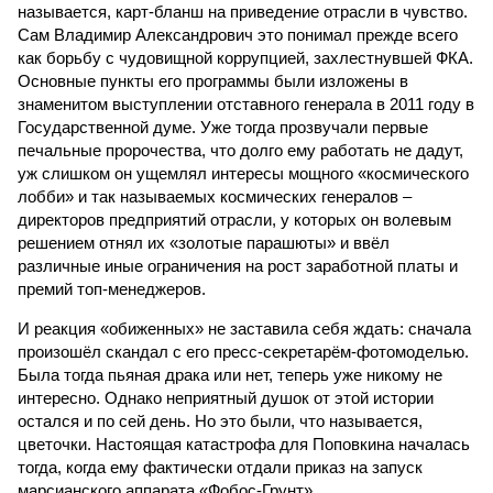
называется, карт-бланш на приведение отрасли в чувство.
Сам Владимир Александрович это понимал прежде всего
как борьбу с чудовищной коррупцией, захлестнувшей ФКА.
Основные пункты его программы были изложены в
знаменитом выступлении отставного генерала в 2011 году в
Государственной думе. Уже тогда прозвучали первые
печальные пророчества, что долго ему работать не дадут,
уж слишком он ущемлял интересы мощного «космического
лобби» и так называемых космических генералов –
директоров предприятий отрасли, у которых он волевым
решением отнял их «золотые парашюты» и ввёл
различные иные ограничения на рост заработной платы и
премий топ-менеджеров.
И реакция «обиженных» не заставила себя ждать: сначала
произошёл скандал с его пресс-секретарём-фотомоделью.
Была тогда пьяная драка или нет, теперь уже никому не
интересно. Однако неприятный душок от этой истории
остался и по сей день. Но это были, что называется,
цветочки. Настоящая катастрофа для Поповкина началась
тогда, когда ему фактически отдали приказ на запуск
марсианского аппарата «Фобос-Грунт».