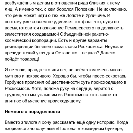
возбуждённым делам в отношении ряда близких к нему
лиц. А именно тех, с кем боролся Поповкин. Не исключено,
что речь может идти о тех же Лопоте и Урличиче. И
поэтому уже совсем не удивляет тот факт, что, судя по
всему, готовится назначение Ремишевского на должность
заместителя создаваемой Объединённой ракетно-
космической корпорации. Есть и другие варианты
реинкарнации бывшего зама главы Роскосмоса. Неужели
президентский указ для Остапенко – не указ? Далеко
пойдёт товарищ!
Я не знаю, правда это или нет, во всём этом очень много
мутного и некрасивого. Хорошо бы, чтобы пресс-секретарь
Горбунов прояснил общественности суть происходящего в
Роскосмосе. Хотя, положа руку на сердце, верится с
трудом, что мы услышим из Роскосмоса хоть какое-то
внятное объяснение происходящему.
Немного о порядочности
Вместо эпилога я хочу рассказать ещё одну историю. Когда
взорвался злополучный «Протон», в командном бункере,