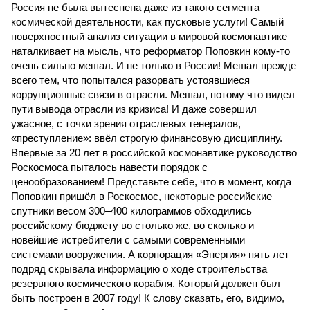
Россия не была вытеснена даже из такого сегмента
космической деятельности, как пусковые услуги! Самый
поверхностный анализ ситуации в мировой космонавтике
наталкивает на мысль, что реформатор Поповкин кому-то
очень сильно мешал. И не только в России! Мешал прежде
всего тем, что попытался разорвать устоявшиеся
коррупционные связи в отрасли. Мешал, потому что видел
пути вывода отрасли из кризиса! И даже совершил
ужасное, с точки зрения отраслевых генералов,
«преступление»: ввёл строгую финансовую дисциплину.
Впервые за 20 лет в российской космонавтике руководство
Роскосмоса пыталось навести порядок с
ценообразованием! Представьте себе, что в момент, когда
Поповкин пришёл в Роскосмос, некоторые российские
спутники весом 300–400 килограммов обходились
российскому бюджету во столько же, во сколько и
новейшие истребители с самыми современными
системами вооружения. А корпорация «Энергия» пять лет
подряд скрывала информацию о ходе строительства
резервного космического корабля. Который должен был
быть построен в 2007 году! К слову сказать, его, видимо,