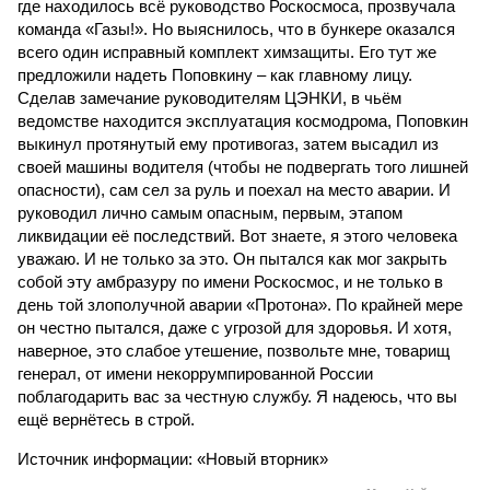
где находилось всё руководство Роскосмоса, прозвучала
команда «Газы!». Но выяснилось, что в бункере оказался
всего один исправный комплект химзащиты. Его тут же
предложили надеть Поповкину – как главному лицу.
Сделав замечание руководителям ЦЭНКИ, в чьём
ведомстве находится эксплуатация космодрома, Поповкин
выкинул протянутый ему противогаз, затем высадил из
своей машины водителя (чтобы не подвергать того лишней
опасности), сам сел за руль и поехал на место аварии. И
руководил лично самым опасным, первым, этапом
ликвидации её последствий. Вот знаете, я этого человека
уважаю. И не только за это. Он пытался как мог закрыть
собой эту амбразуру по имени Роскосмос, и не только в
день той злополучной аварии «Протона». По крайней мере
он честно пытался, даже с угрозой для здоровья. И хотя,
наверное, это слабое утешение, позвольте мне, товарищ
генерал, от имени некоррумпированной России
поблагодарить вас за честную службу. Я надеюсь, что вы
ещё вернётесь в строй.
Источник информации: «Новый вторник»