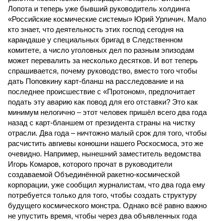
Лопота и теперь уже бывший руководитель холдинга
«Российские космические системы» Юрий Урличич. Мало
кто знает, что деятельность этих господ сегодня на
карандаше у специальных бригад в Следственном
комитете, а число уголовных дел по разным эпизодам
может перевалить за несколько десятков. И вот теперь
спрашивается, почему руководство, вместо того чтобы
дать Поповкину карт-бланш на расследование и на
последнее происшествие с «Протоном», предпочитает
подать эту аварию как повод для его отставки? Это как
минимум нелогично – этот человек пришёл всего два года
назад с карт-бланшем от президента страны на чистку
отрасли. Два года – ничтожно малый срок для того, чтобы
расчистить авгиевы конюшни нашего Роскосмоса, это же
очевидно. Например, нынешний заместитель ведомства
Игорь Комаров, которого прочат в руководители
создаваемой Объединённой ракетно-космической
корпорации, уже сообщил журналистам, что два года ему
потребуется только для того, чтобы создать структуру
будущего космического монстра. Однако всё равно важно
не упустить время, чтобы через два объявленных года