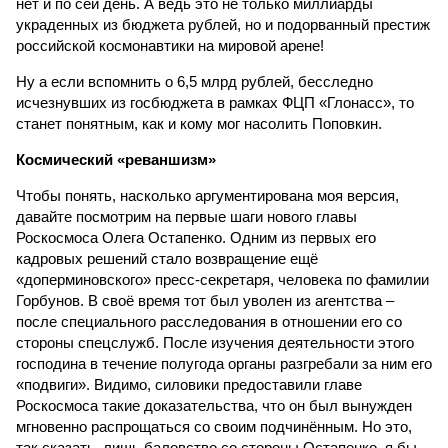
нет и по сей день. А ведь это не только миллиарды
украденных из бюджета рублей, но и подорванный престиж
российской космонавтики на мировой арене!
Ну а если вспомнить о 6,5 млрд рублей, бесследно
исчезнувших из госбюджета в рамках ФЦП «Глонасс», то
станет понятным, как и кому мог насолить Поповкин.
Космический «реваншизм»
Чтобы понять, насколько аргументирована моя версия,
давайте посмотрим на первые шаги нового главы
Роскосмоса Олега Остапенко. Одним из первых его
кадровых решений стало возвращение ещё
«доперминовского» пресс-секретаря, человека по фамилии
Горбунов. В своё время тот был уволен из агентства –
после специального расследования в отношении его со
стороны спецслужб. После изучения деятельности этого
господина в течение полугода органы разгребали за ним его
«подвиги». Видимо, силовики предоставили главе
Роскосмоса такие доказательства, что он был вынужден
мгновенно распрощаться со своим подчинённым. Но это,
так сказать, лишь баловство со стороны Остапенко, я бы