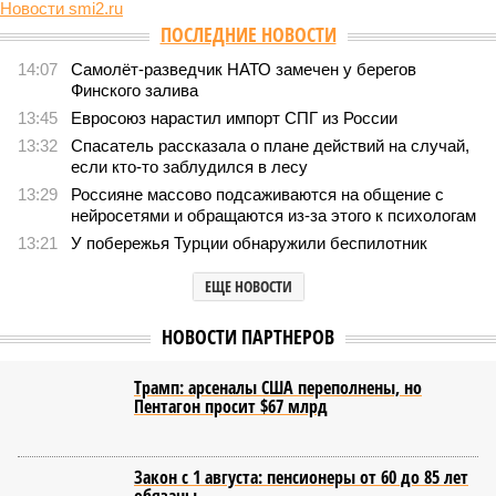
НОВОСТИ ПАРТНЕРОВ
Залужный громит главные
Бортник: «Ждём чёрного
мифы Киева и рейтинги
лебедя, но куда опаснее серый
Зеленского
носорог»
Новости smi2.ru
ПОСЛЕДНИЕ НОВОСТИ
14:07
Самолёт-разведчик НАТО замечен у берегов
Финского залива
13:45
Евросоюз нарастил импорт СПГ из России
13:32
Спасатель рассказала о плане действий на случай,
если кто-то заблудился в лесу
13:29
Россияне массово подсаживаются на общение с
нейросетями и обращаются из-за этого к психологам
13:21
У побережья Турции обнаружили беспилотник
ЕЩЕ НОВОСТИ
НОВОСТИ ПАРТНЕРОВ