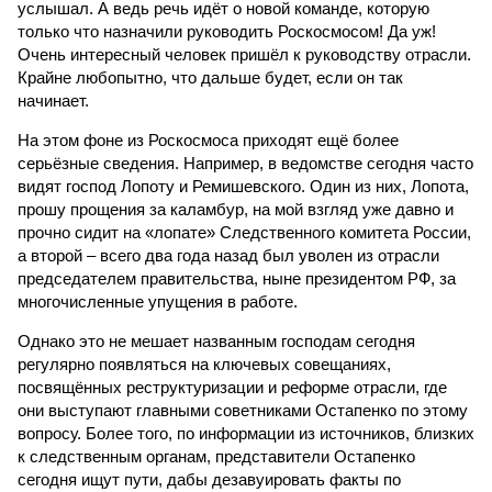
услышал. А ведь речь идёт о новой команде, которую
только что назначили руководить Роскосмосом! Да уж!
Очень интересный человек пришёл к руководству отрасли.
Крайне любопытно, что дальше будет, если он так
начинает.
На этом фоне из Роскосмоса приходят ещё более
серьёзные сведения. Например, в ведомстве сегодня часто
видят господ Лопоту и Ремишевского. Один из них, Лопота,
прошу прощения за каламбур, на мой взгляд уже давно и
прочно сидит на «лопате» Следственного комитета России,
а второй – всего два года назад был уволен из отрасли
председателем правительства, ныне президентом РФ, за
многочисленные упущения в работе.
Однако это не мешает названным господам сегодня
регулярно появляться на ключевых совещаниях,
посвящённых реструктуризации и реформе отрасли, где
они выступают главными советниками Остапенко по этому
вопросу. Более того, по информации из источников, близких
к следственным органам, представители Остапенко
сегодня ищут пути, дабы дезавуировать факты по