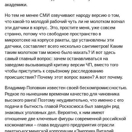
академики.
Но тем не менее СМИ озвучивают народу версию о том,
что какой-то молодой рабочий чуть ли не молотком вогнал
эти датчики в корпус. Это, простите меня, уже совсем
странно, потому что свободное пространство в
микроотсеке на корпусе ракеты, где установлены эти
датчики, составляет всего несколько сантиметров! Каким
таким молотком там можно было махать? И вот здесь
самый главный вопрос: зачем останавливаться на
заведомо вызывающей критику версии ЧП, вместо того
чтобы приступить к серьёзному расследованию
происшествия? Почему этот вопрос важен? А вот почему.
Владимир Поповкин известен своей бескомпромиссностью.
Редкое по нынешним временам качество для чиновника
высокого ранга! Поэтому неудивительно, что именно с его
подачи в бытность главой Роскосмоса был заведён ряд
знаковых уголовных дел. Вероятно, к ним имеют
отношение две ключевые фигуры современной российской
космонавтики – глава ведущего предприятия отрасли
ракетно-космической корпорации «Энергия» Виталий