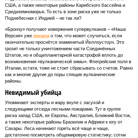
США, а также некоторые районы Карибского бассейна и
Средиземноморья. То есть в зоне риска уже не только
Поднебесная с Индией – не так ли?
«Бронзу» получают извержения супервулканов – «Наша
Версия» уже
писала
о том, что может случиться, если
окончательно проснётся знаменитый Йеллоустоун. Это
грозит не только уничтожением части Соединённых
Штатов, но и общепланетарной катастрофой вплоть до
возникновения «вулканической зимы». Флегрейские поля в
Италии, кстати, тоже не стоит сбрасывать со счетов. Равно
как и многие другие до поры спящие вулканические
районы.
Невидимый убийца
Упоминают эксперты и жару вкупе с засухой и
следующими отсюда лесными пожарами. Тут в группе
риска запад США, юг Европы, Австралия, Ближний Восток,
а также некоторые районы Бразилии и Африки к югу от
Сахары. Леса начинают гореть всё чаще и чаще,
достаточно посмотреть общемировую статистику; сотни