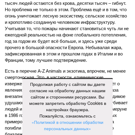
тысяч людей остаются без крова, десятки тысяч – гибнут.
Но проблема не только в этом. Проблема ещё и в том, что
огонь уничтожает лесную экосистему, сельское хозяйство
и кропотливо созданную человеком инфраструктуру.
Учитывая то, что пожары начинают становиться чуть ли не
ежегодной реальностью на фоне глобального потепления,
год за годом их будет всё больше, и здесь уже среди
прочего в большой опасности Европа. Небывалая жара,
зафиксированная в этом и прошлом годах в Италии и во
Франции, тому лучшее подтверждение.
Есть в перечне A-Z Animals и экзотика, впрочем, не менее
смертоносная. Это, в частности, «лимнические
извержения», о которых мало кто слышал. Речь идёт о
Продолжая работу с сайтом вы даете
явлениях, когда большое количество углекислого газа
согласие на обработку данных нашим
внезапно вырывается из глубин озёр, образуя невидимое
сайтом и сторонними ресурсами. Вы
удушающее газовое облако, которое безжалостно убивает
можете запретить обработку Cookies в
людей и животных. Катастрофа на озере Ньос в Камеруне
настройках браузера.
в 1986 году остаётся одним из наиболее чудовищных
Пожалуйста, ознакомьтесь с
примеров: более 1700 человек и тысячи голов скота
«Политикой в отношении обработки
погибли из-за внезапного выброса CO₂, накрывшего
персональных данных»
близлежащие деревни.
.