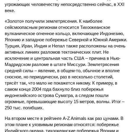
угрожающих человечеству непосредственно сейчас, в XXI
веке.
«Золото» получили землетрясения. К наиболее
сейсмоопасным регионам относится Тихоокеанское
вулканическое огненное кольцо, включающее Индонезию,
Японию и западное побережье Северной и Южной Америки.
Турция, Иран, Индия и Непал также расположены на очень
активных линиях разломов тектонических плит. Не
исключение и центральная часть США – причина в Нью-
Мадридском разломе в штате Миссури. Землетрясения
средней силы – явление, в общем-то, обычное и вполне
сносное, но периодически, раз в несколько столетий,
трясёт так, что мало не покажется никому. К примеру, в
самом конце 2004 года бахнуло близ побережья
индонезийского острова Суматра, а следом пошли
огромные, превышающие высоту 15 метров, волны. Итог –
250 тыс. погибших.
На втором месте в рейтинге A-Z Animals как раз цунами. В
этом плане к уязвимым регионам относятся: побережье
Индийского океана, тихо­океанские побережья Японии и