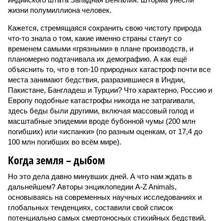
жизни полумиллиона человек.
Кажется, стремящаяся сохранить свою чистоту природа
что-то знала о том, какие именно страны станут со
временем самыми «грязными» в плане производств, и
планомерно подтачивала их демографию. А как ещё
объяснить то, что в топ-10 природных катастроф почти все
места занимают бедствия, разразившиеся в Индии,
Пакистане, Бангладеш и Турции? Что характерно, Россию и
Европу подобные катастрофы никогда не затрагивали,
здесь беды были другими, включая массовый голод и
масштабные эпидемии вроде бубонной чумы (200 млн
погибших) или «испанки» (по разным оценкам, от 17,4 до
100 млн погибших во всём мире).
Когда земля – дыбом
Но это дела давно минувших дней. А что нам ждать в
дальнейшем? Авторы энциклопедии A-Z Animals,
основываясь на современных научных исследованиях и
глобальных тенденциях, составили свой список
потенциально самых смертоносных стихийных бедствий,