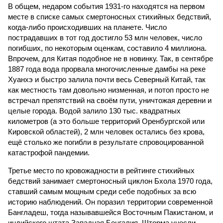
В общем, недаром события 1931-го находятся на первом
месте в списке самых смертоносных стихийных бедствий,
когда-либо происходивших на планете. Число
пострадавших в тот год достигло 53 млн человек, число
погибших, по некоторым оценкам, составило 4 миллиона.
Впрочем, для Китая подобное не в новинку. Так, в сентябре
1887 года вода прорвала многочисленные дамбы на реке
Хуанхэ и быстро залила почти весь Северный Китай, так
как местность там довольно низменная, и потоп просто не
встречал препятствий на своём пути, уничтожая деревни и
целые города. Водой залило 130 тыс. квадратных
километров (а это больше территорий Оренбургской или
Кировской областей), 2 млн человек остались без крова,
ещё столько же погибли в результате спровоцированной
катастрофой пандемии.
Третье место по кровожадности в рейтинге стихийных
бедствий занимает смертоносный циклон Бхола 1970 года,
ставший самым мощным среди себе подобных за всю
историю наблюдений. Он поразил территории современной
Бангладеш, тогда называвшейся Восточным Пакистаном, и
индийского штата Западная Бенгалия. Шторма унесли