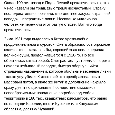
Около 100 лет назад в Поднебесной приключилось то, что
у нас назвали бы тридцатью тремя несчастьями. Страну
последовательно поразили: многолетняя засуха, страшный
паводок, невероятные ливни. Несколько миллионов
человек не пережили этот разгул стихий. Вот что тогда
приключилось.
Зима 1931 года выдалась в Китае чрезвычайно
продолжительной и суровой. Снега образовалось огромное
количество – казалось бы, хороший знак после периода
великой суши, продолжавшегося с 1928-го. Но всё
обратилось катастрофой. Снег растаял, устремился в реки,
начался небывалый паводок, быстро обернувшийся
страшным наводнением, которое обильные весенние ливни
только усугубили. К июню всё это преобразовалось в
массовый потоп, в июле же Китай в дополнение накрыло
сразу девятью циклонами. Последствия оказались
невообразимыми: наводнение погребло под собой
территорию в 180 тыс. квадратных километров, что равно
по площади Карелии, шести Курским или Калужским
областям, десятку Чуваший.