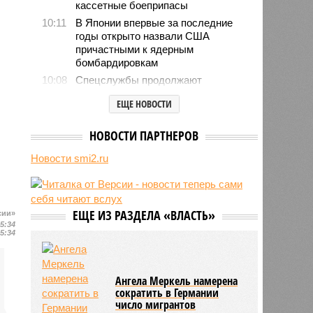
кассетные боеприпасы
10:11
В Японии впервые за последние
годы открыто назвали США
причастными к ядерным
бомбардировкам
10:08
Спецслужбы продолжают
использовать номерные
ЕЩЕ НОВОСТИ
радиостанции для передачи
шифровок агентам
НОВОСТИ ПАРТНЕРОВ
09:59
Детство без ИИ назвали
привилегией элиты
Новости smi2.ru
09:50
В Германии пенсионной политикой
недовольны 80% граждан
09:48
Россия нарастит количество
авиарейсов с КНР
ЕЩЕ ИЗ РАЗДЕЛА «ВЛАСТЬ»
сии»
15:34
09:47
Пентагон дал оборонщикам 21
15:34
день на план по ускорению
производства ракет
Ангела Меркель намерена
сократить в Германии
число мигрантов