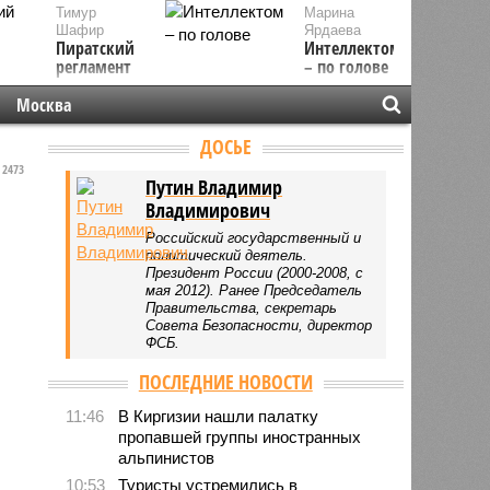
Тимур
Марина
Шафир
Ярдаева
Пиратский
Интеллектом
регламент
– по голове
Москва
ДОСЬЕ
2473
Путин Владимир
Владимирович
Российский государственный и
политический деятель.
Президент России (2000-2008, с
мая 2012). Ранее Председатель
Правительства, секретарь
Совета Безопасности, директор
ФСБ.
ПОСЛЕДНИЕ НОВОСТИ
11:46
В Киргизии нашли палатку
пропавшей группы иностранных
альпинистов
10:53
Туристы устремились в