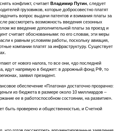
снять конфликт, считает
Владимир Путин
, следует
водителей грузовиков, которые добросовестно платят
рядочить вопрос выдачи патентов и взимания платы за
исле рассмотреть возможность введения сезонных
елом же введение дополнительной платы за проезд и
ент считает обоснованными: по его словам, эти меры
расли к равным условиям работы, поскольку авиация,
ртные компании платят за инфраструктуру. Существует
ах.
пают от нового налога, то все они, «до последней
ва, идут напрямую в бюджет: в дорожный фонд РФ, то
егионах, заявил президент.
нсовое обеспечение «Платона» достаточно прозрачно:
деньги из бюджета в размере около 10 миллиардов –
ржание ее в работоспособном состоянии, на развитие».
жет быть проверено и общественностью, и Счетной
л, что готов рассмотреть аргументированные заявления