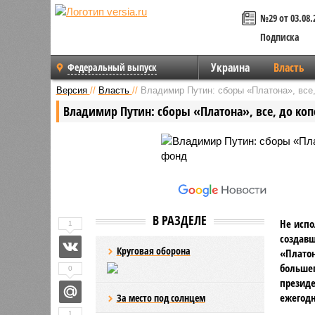
№29 от 03.08.
Подписка
Украина
Власть
Федеральный выпуск
Версия
//
Власть
//
Владимир Путин: сборы «Платона», все,
Владимир Путин: сборы «Платона», все, до ко
В РАЗДЕЛЕ
Не испо
1
создавш
Круговая оборона
«Платон
большег
0
президе
ежегодн
За место под солнцем
1