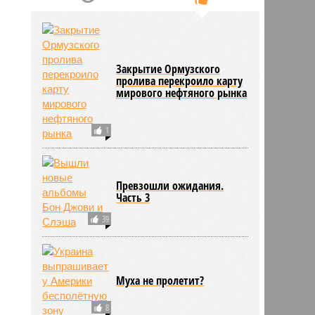
Закрытие Ормузского
пролива перекроило карту
мирового нефтяного рынка
1
Превзошли ожидания.
Часть 3
39
Муха не пролетит?
8