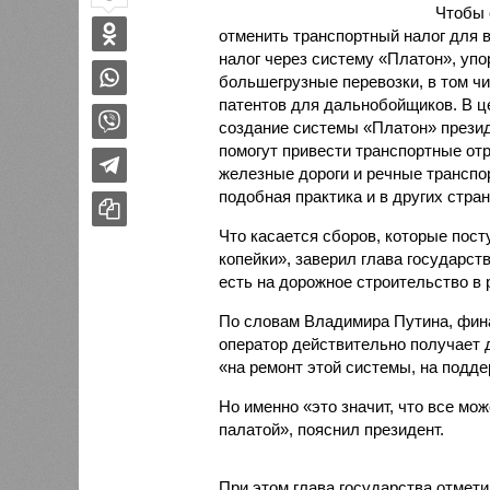
Чтобы 
отменить транспортный налог для 
налог через систему «Платон», упо
большегрузные перевозки, в том ч
патентов для дальнобойщиков. В ц
создание системы «Платон» презид
помогут привести транспортные от
железные дороги и речные транспо
подобная практика и в других стран
Что касается сборов, которые посту
копейки», заверил глава государст
есть на дорожное строительство в р
По словам Владимира Путина, фина
оператор действительно получает 
«на ремонт этой системы, на подде
Но именно «это значит, что все мо
палатой», пояснил президент.
При этом глава государства отмети