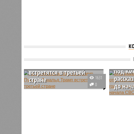
К
До обмена визитами
Владим
Владимир Путин и
детали
Дональд Трамп
под Кие
встретятся в третьей
расска
1631
стране
0
до нач
Пресс-секретарь российского
лидера Дмитрий Песков
Президен
рассказал подробности
разговор
дальнейшего общения Дональда
Зарубины
Трампа и Владимира Путина,
перегово
уточнив детали проведения
Киевом, а
встреч.
войны на
быть.