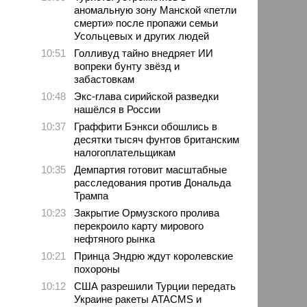
аномальную зону Манской «петли
смерти» после пропажи семьи
Усольцевых и других людей
10:51
Голливуд тайно внедряет ИИ
вопреки бунту звёзд и
забастовкам
10:48
Экс-глава сирийской разведки
нашёлся в России
10:37
Граффити Бэнкси обошлись в
десятки тысяч фунтов британским
налогоплательщикам
10:35
Демпартия готовит масштабные
расследования против Дональда
Трампа
10:23
Закрытие Ормузского пролива
перекроило карту мирового
нефтяного рынка
10:21
Принца Эндрю ждут королевские
похороны
10:12
США разрешили Турции передать
Украине ракеты ATACMS и