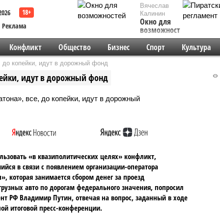
Вячеслав
2026
Калинин
Окно для
Реклама
возможностей
Конфликт
Общество
Бизнес
Спорт
Культура
 до копейки, идут в дорожный фонд
пейки, идут в дорожный фонд
льзовать «в квазиполитических целях» конфликт,
ийся в связи с появлением организации-оператора
», которая занимается сбором денег за проезд
рузных авто по дорогам федерального значения, попросил
нт РФ Владимир Путин, отвечая на вопрос, заданный в ходе
ой итоговой пресс-конференции.