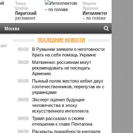
Тимур
Марина
Шафир
Ярдаева
Пиратский
Интеллектом
регламент
– по голове
Москва
ПОСЛЕДНИЕ НОВОСТИ
2473
06/08
В Румынии заявили о неготовности
брать на себя помощь Украине
06/08
Матвиенко: россиянам могут
рекомендовать не посещать
Армению
06/08
Пьяный поляк жестоко избил двух
соотечественников, перепутав их с
украинцами
06/08
Эксперт оценил будущее
человечества в эпоху
искусственного интеллекта
06/08
Трамп рассказал о своём
отношении к главе Пентагона
06/08
Раскрыты подробности контроля