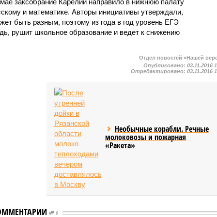
 мае заксобрание Карелии направило в нижнюю палату
усскому и математике. Авторы инициативы утверждали,
жет быть разным, поэтому из года в год уровень ЕГЭ
едь, рушит школьное образование и ведет к снижению
Отдел новостей «Нашей вер
Опубликовано:
03.11.2016 
Отредактировано:
03.11.2016 
Необычные корабли. Речные
молоковозы и пожарная
«Ракета»
ОММЕНТАРИИ
0