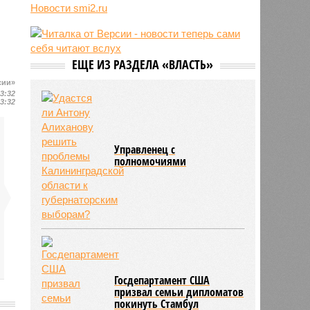
Новости smi2.ru
06/08
Euractiv: закрытие границы с
Россией спровоцировало спад
экономики Финляндии
06/08
Минобрнауки осенью примет
ЕЩЕ ИЗ РАЗДЕЛА «ВЛАСТЬ»
решение о правилах приёма на
платные места в вузах
сии»
13:32
13:32
Управленец с
полномочиями
Госдепартамент США
призвал семьи дипломатов
покинуть Стамбул