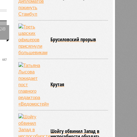
1249
0
Брусиловский прорыв
о
447
Крутая
Шойгу обвинил Запад в
неспособности обуздать