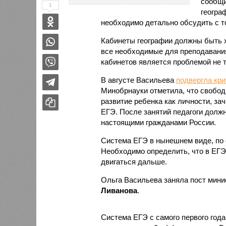
сообщи
1
геогра
необходимо детально обсудить с т
Кабинеты географии должны быть х
все необходимые для преподавани
кабинетов является проблемой не т
В августе Васильева
подвергла кри
Минобрнауки отметила, что свободн
развитие ребенка как личности, за
ЕГЭ. После занятий педагоги должн
настоящими гражданами России.
Система ЕГЭ в нынешнем виде, по 
Необходимо определить, что в ЕГЭ
двигаться дальше.
Ольга Васильева заняла пост мини
Ливанова
.
Система ЕГЭ с самого первого год