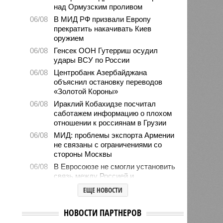
над Ормузским проливом
06/08
В МИД РФ призвали Европу
прекратить накачивать Киев
оружием
06/08
Генсек ООН Гутерриш осудил
удары ВСУ по России
06/08
Центробанк Азербайджана
объяснил остановку переводов
«Золотой Короны»
06/08
Ираклий Кобахидзе посчитал
саботажем информацию о плохом
отношении к россиянам в Грузии
06/08
МИД: проблемы экспорта Армении
не связаны с ограничениями со
стороны Москвы
06/08
В Евросоюзе не смогли установить
связь между Россией и
миграционным кризисом в Сеуте
ЕЩЕ НОВОСТИ
06/08
Ямпольская объяснила причины
проблем с поступлением в
НОВОСТИ ПАРТНЕРОВ
ведущие вузы страны