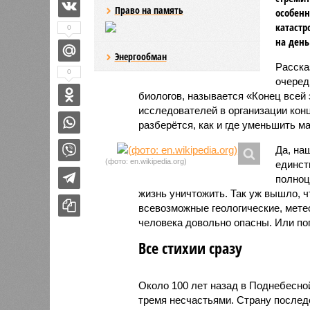
Право на память
особенн
катастр
0
на день
Энергообман
Расск
0
очеред
биологов, называется «Конец всей
исследователей в организации кон
разберётся, как и где уменьшить 
Да, на
(фото: en.wikipedia.org)
единст
полноц
жизнь уничтожить. Так уж вышло, 
всевозможные геологические, мете
человека довольно опасны. Или по
Все стихии сразу
Около 100 лет назад в Поднебесно
тремя несчастьями. Страну послед