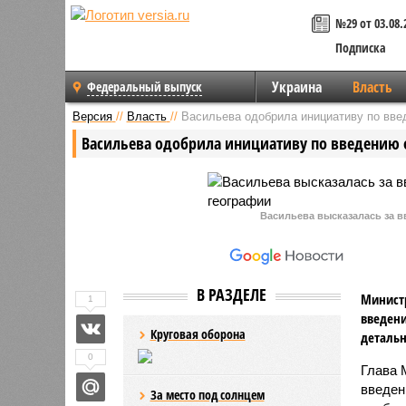
№29 от 03.08.
Подписка
Украина
Власть
Федеральный выпуск
Версия
//
Власть
//
Васильева одобрила инициативу по вве
Васильева одобрила инициативу по введению о
Васильева высказалась за в
В РАЗДЕЛЕ
Министр
1
введени
Круговая оборона
детальн
0
Глава 
введен
За место под солнцем