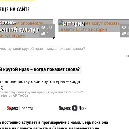
просвещения
Гуманитариев могут
ЕЩЕ НА САЙТЕ
ргли введение ЕГЭ
обязать сдавать ЕГЭ по
ховно-
истории
873
венной культуре»
Министерство науки и высшего
0
ужба Министерства
образования России разработал
ния Российской
проект, предусматривающий
еству свой крутой нрав – когда покажет снова?
и сообщила, что
включение Единого
 отдельного экзамена
государственного экзамена по
ету «Духовно-
истории в перечень
 крутой нрав – когда покажет снова?
нная культура России»
обязательных испытаний для
 рамках ЕГЭ не
абитуриентов, планирующих
тся.
поступать на социально-
гуманитарные направления.
овечеству свой крутой нрав – когда покажет снова?
(фото: АР-ТАСС)
 постоянно вступает в противоречие с нами. Ведь пока она
ся всё на планете держать в балансе, человечество не