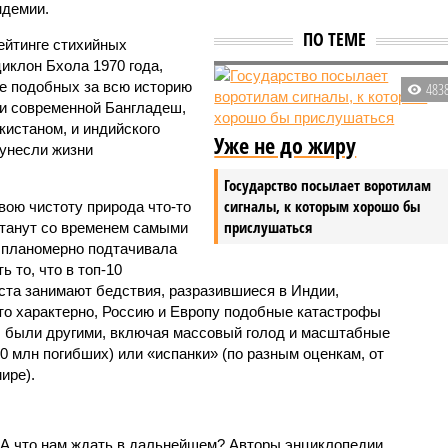
ндемии.
ПО ТЕМЕ
ейтинге стихийных
иклон Бхола 1970 года,
 подобных за всю историю
483
и современной Бангладеш,
истаном, и индийского
Уже не до жиру
унесли жизни
Государство посылает воротилам
сигналы, к которым хорошо бы
вою чистоту природа что-то
прислушаться
станут со временем самыми
и планомерно подтачивала
 то, что в топ-10
ста занимают бедствия, разразившиеся в Индии,
то характерно, Россию и Европу подобные катастрофы
ды были другими, включая массовый голод и масштабные
 млн погибших) или «испанки» (по разным оценкам, от
ире).
 А что нам ждать в дальнейшем? Авторы энциклопедии