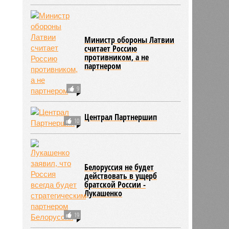
Министр обороны Латвии
считает Россию
противником, а не
партнером
9
Централ Партнершип
10
Белоруссия не будет
действовать в ущерб
братской России -
Лукашенко
19