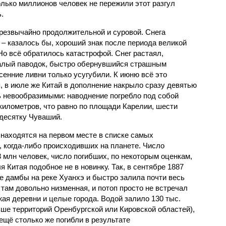
олько миллионов человек не пережили этот разгул
.
чрезвычайно продолжительной и суровой. Снега
 – казалось бы, хороший знак после периода великой
Но всё обратилось катастрофой. Снег растаял,
валый паводок, быстро обернувшийся страшным
енние ливни только усугубили. К июню всё это
, в июле же Китай в дополнение накрыло сразу девятью
 невообразимыми: наводнение погребло под собой
километров, что равно по площади Карелии, шести
десятку Чуваший.
 находятся на первом месте в списке самых
 когда-либо происходивших на планете. Число
3 млн человек, число погибших, по некоторым оценкам,
 Китая подобное не в новинку. Так, в сентябре 1887
е дамбы на реке Хуанхэ и быстро залила почти весь
 там довольно низменная, и потоп просто не встречал
жая деревни и целые города. Водой залило 130 тыс.
ьше территорий Оренбургской или Кировской областей),
 ещё столько же погибли в результате