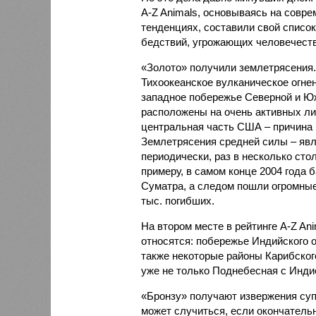
A-Z Animals, основываясь на совр
тенденциях, составили свой списо
бедствий, угрожающих человечеству
«Золото» получили землетрясения.
Тихоокеанское вулканическое огне
западное побережье Северной и Юж
расположены на очень активных ли
центральная часть США – причина
Землетрясения средней силы – явле
периодически, раз в несколько стол
примеру, в самом конце 2004 года 
Суматра, а следом пошли огромные
тыс. погибших.
На втором месте в рейтинге A-Z An
относятся: побережье Индийского о
также некоторые районы Карибского
уже не только Поднебесная с Индие
«Бронзу» получают извержения су
может случиться, если окончатель