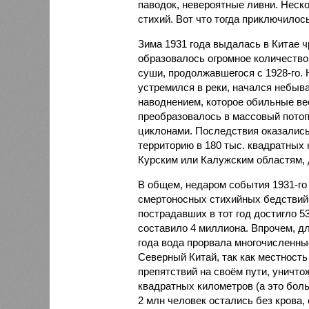
паводок, невероятные ливни. Неск
стихий. Вот что тогда приключилось
Зима 1931 года выдалась в Китае 
образовалось огромное количество
суши, продолжавшегося с 1928-го. 
устремился в реки, начался небы
наводнением, которое обильные вес
преобразовалось в массовый потоп
циклонами. Последствия оказались
территорию в 180 тыс. квадратных 
Курским или Калужским областям, 
В общем, недаром события 1931-го
смертоносных стихийных бедствий,
пострадавших в тот год достигло 5
составило 4 миллиона. Впрочем, для
года вода прорвала многочисленны
Северный Китай, так как местность
препятствий на своём пути, уничто
квадратных километров (а это бол
2 млн человек остались без крова,