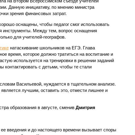
ла на Втором Всероссийском съезде учителей
фии. Данную инициативу, по мнению министра
очки зрения финансовых затрат.
орошо оснащены, чтобы педагог смог использовать
я инструменты. Между тем, вопрос оснащения
олько для учителей-географов.
тике
натаскивание школьников на ЕГЭ. Глава
ое время, которое должно тратиться на воспитание и
частую используется на тренировки в решении заданий
ы контактировать с детьми, чтобы те стали
словам Васильевой, нуждается в тщательном анализе.
 является лучшим, оставить это, отмести лишнее и
стра образования в августе, сменив
Дмитрия
а ее введения и до настоящего времени вызывает споры