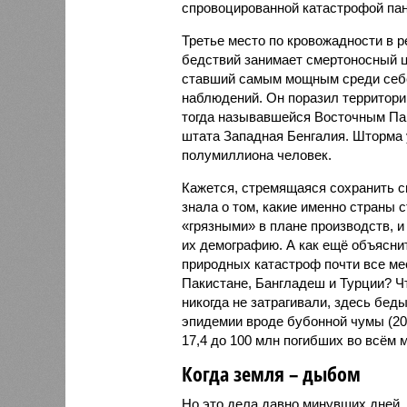
спровоцированной катастрофой па
Третье место по кровожадности в р
бедствий занимает смертоносный ц
ставший самым мощным среди себе
наблюдений. Он поразил территори
тогда называвшейся Восточным Пак
штата Западная Бенгалия. Шторма 
полумиллиона человек.
Кажется, стремящаяся сохранить с
знала о том, какие именно страны 
«грязными» в плане производств, 
их демографию. А как ещё объяснить
природных катастроф почти все ме
Пакистане, Бангладеш и Турции? Ч
никогда не затрагивали, здесь бе
эпидемии вроде бубонной чумы (200
17,4 до 100 млн погибших во всём м
Когда земля – дыбом
Но это дела давно минувших дней.