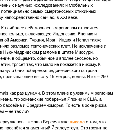
еменных научных исследованиях и глобальных
к потенциально самых смертоносных стихийных
 непосредственно сейчас, в XXI веке.
 К наиболее сейсмоопасным регионам относится
нное кольцо, включающее Индонезию, Японию и
ной Америки. Турция, Иран, Индия и Непал также
ниях разломов тектонических плит. Не исключение и
 в Нью-Мадридском разломе в штате Миссури.
ние, в общем-то, обычное и вполне сносное, но
етий, трясёт так, что мало не покажется никому. К
бахнуло близ побережья индонезийского острова
, превышающие высоту 15 метров, волны. Итог – 250
imals как раз цунами. В этом плане к уязвимым регионам
кеана, тихо­океанские побережья Японии и США, а
 бассейна и Средиземноморья. То есть в зоне риска
й – не так ли?
первулканов – «Наша Версия» уже
писала
о том, что
но проснётся знаменитый Йеллоустоун. Это грозит не