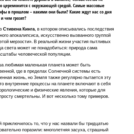
о церемонится с окружающей средой. Самые массовые
офы в прошлом – какими они были? Какие ждут нас со дня
 и чем грозят?
аз
Стивена Кинга
, в котором описывались последствия
ного апокалипсиса, искусственно вызванного группой
 этой мерзости». В реальной жизни участия пытливых
ца света может не понадобиться: природа сама
масштабы человеческой популяции.
ша любимая маленькая планета может быть
венной, где в пределах Солнечной системы есть
енная жизнь, но Земля также регулярно пытается эту
что внутренние процессы на планете включают в себя
орологические и физические явления, которые для
просту смертельны. И вот несколько тому примеров.
й приключилось то, что у нас назвали бы тридцатью
овательно поразили: многолетняя засуха, страшный