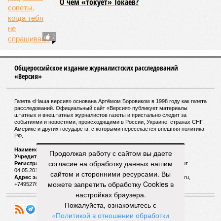
О чём «токует» Токаев?
2
Общероссийское издание журналистских расследований
«Версия»
Газета «Наша версия» основана Артёмом Боровиком в 1998 году как газета
расследований. Официальный сайт «Версия» публикует материалы
штатных и внештатных журналистов газеты и пристально следит за
событиями и новостями, происходящими в России, Украине, странах СНГ,
Америке и других государств, с которыми пересекается внешняя политика
РФ.
Наименование:
Cетевое издание «Версия»
Продолжая работу с сайтом вы даете
Учредитель:
ООО «Версия»,
Главный редактор:
Горевой Р. Г.
согласие на обработку данных нашим
Регистрационный номер Роскомнадзора:
ЭЛ № ФС 77 - 72681 от
04.05.2018 г.
сайтом и сторонними ресурсами. Вы
Адрес электронной почты и телефон редакции:
versia@versia.ru,
можете запретить обработку Cookies в
+74952760348
настройках браузера.
Пожалуйста, ознакомьтесь с
«Политикой в отношении обработки