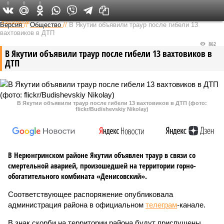
0
0
0
Федеральный выпуск
Версия
//
Общество
//
В Якутии объявили траур после гибели 13
вахтовиков в ДТП
862
В Якутии объявили траур после гибели 13 вахтовиков в
ДТП
В Якутии объявили траур после гибели 13 вахтовиков в ДТП (фото:
flickr/Budishevskiy Nikolay)
В Нерюнгринском районе Якутии объявлен траур в связи со
смертельной аварией, произошедшей на территории горно-
обогатительного комбината «Денисовский».
Соответствующее распоряжение опубликовала
администрация района в официальном
телеграм
-канале.
В знак скорби на территории района будут приспущены