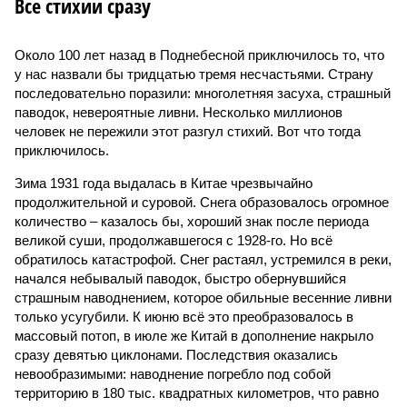
Все стихии сразу
Около 100 лет назад в Поднебесной приключилось то, что
у нас назвали бы тридцатью тремя несчастьями. Страну
последовательно поразили: многолетняя засуха, страшный
паводок, невероятные ливни. Несколько миллионов
человек не пережили этот разгул стихий. Вот что тогда
приключилось.
Зима 1931 года выдалась в Китае чрезвычайно
продолжительной и суровой. Снега образовалось огромное
количество – казалось бы, хороший знак после периода
великой суши, продолжавшегося с 1928-го. Но всё
обратилось катастрофой. Снег растаял, устремился в реки,
начался небывалый паводок, быстро обернувшийся
страшным наводнением, которое обильные весенние ливни
только усугубили. К июню всё это преобразовалось в
массовый потоп, в июле же Китай в дополнение накрыло
сразу девятью циклонами. Последствия оказались
невообразимыми: наводнение погребло под собой
территорию в 180 тыс. квадратных километров, что равно