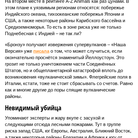
На втором месте в рейтинге A-Z Animals как раз цунами. В
этом плане к уязвимым регионам относятся: побережье
Индийского океана, тихо­океанские побережья Японии и
США, а также некоторые районы Карибского бассейна и
Средиземноморья. То есть в зоне риска уже не только
Поднебесная с Индией – не так ли?
«Бронзу» получают извержения супервулканов – «Наша
Версия» уже
писала
о том, что может случиться, если
окончательно проснётся знаменитый Йеллоустоун. Это
грозит не только уничтожением части Соединённых
Штатов, но и общепланетарной катастрофой вплоть до
возникновения «вулканической зимы». Флегрейские поля в
Италии, кстати, тоже не стоит сбрасывать со счетов. Равно
как и многие другие до поры спящие вулканические
районы.
Невидимый убийца
Упоминают эксперты и жару вкупе с засухой и
следующими отсюда лесными пожарами. Тут в группе
риска запад США, юг Европы, Австралия, Ближний Восток,
а также некоторые районы Бразилии и Африки к югу от