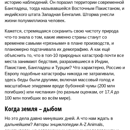
историю наблюдений. Он поразил территории современной
Бангладеш, тогда называвшейся Восточным Пакистаном, и
индийского штата Западная Бенгалия. Шторма унесли
жизни полумиллиона человек.
Кажется, стремящаяся сохранить свою чистоту природа
что-то знала о том, какие именно страны станут со
временем самыми «грязными» в плане производств, и
планомерно подтачивала их демографию. А как ещё
объяснить то, что в топ-10 природных катастроф почти все
места занимают бедствия, разразившиеся в Индии,
Пакистане, Бангладеш и Турции? Что характерно, Россию и
Европу подобные катастрофы никогда не затрагивали,
здесь беды были другими, включая массовый голод и
масштабные эпидемии вроде бубонной чумы (200 млн
погибших) или «испанки» (по разным оценкам, от 17,4 до
100 млн погибших во всём мире).
Когда земля – дыбом
Но это дела давно минувших дней. А что нам ждать в
дальнейшем? Авторы энциклопедии A-Z Animals,