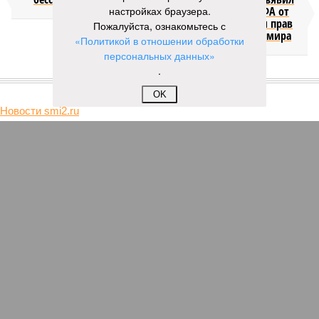
настройках браузера.
об отказе ФИФА от
продажи доли прав
Пожалуйста, ознакомьтесь с
на чемпионат мира
«Политикой в отношении обработки
персональных данных»
.
КОММЕНТАРИИ
1
OK
Новости smi2.ru
Версия
//
Общество
//
Мы могли бы жить сотни лет, но этого никогда не
будет
413
Возраст бессмертия
Мы могли бы жить сотни лет, но этого никогда не будет
Мы могли бы жить сотни лет, но этого никогда не будет (фото: Deep
Vision)