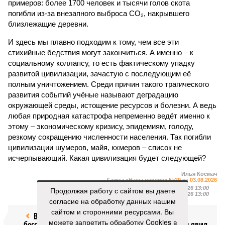
примеров: более 1700 человек и тысячи голов скота
погибли из-за внезапного выброса CO₂, накрывшего
близлежащие деревни.
И здесь мы плавно подходим к тому, чем все эти
стихийные бедствия могут закончиться. А именно – к
социальному коллапсу, то есть фактическому упадку
развитой цивилизации, зачастую с последующим её
полным уничтожением. Среди причин такого трагического
развития событий учёные называют деградацию
окружающей среды, истощение ресурсов и болезни. А ведь
любая природная катастрофа непременно ведёт именно к
этому – экономическому кризису, эпидемиям, голоду,
резкому сокращению численности населения. Так погибли
цивилизации шумеров, майя, кхмеров – список не
исчерпывающий. Какая цивилизация будет следующей?
Илья Космач
Газета
«Наша версия» №29 от 03.08.2026
Опубликовано:
05.08.2026 13:00
Продолжая работу с сайтом вы даете
Отредактировано:
05.08.2026 13:00
согласие на обработку данных нашим
сайтом и сторонними ресурсами. Вы
Возраст
Инфантино
можете запретить обработку Cookies в
бессмертия
отступил и объявил