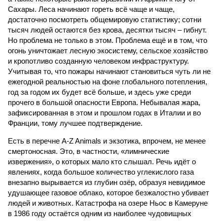
Сахары. Леса начинают гореть всё чаще и чаще,
достаточно посмотреть общемировую статистику; сотни
тысяч людей остаются без крова, десятки тысяч – гибнут.
Но проблема не только в этом. Проблема ещё и в том, что
огонь уничтожает лесную экосистему, сельское хозяйство
и кропотливо созданную человеком инфраструктуру.
Учитывая то, что пожары начинают становиться чуть ли не
ежегодной реальностью на фоне глобального потепления,
год за годом их будет всё больше, и здесь уже среди
прочего в большой опасности Европа. Небывалая жара,
зафиксированная в этом и прошлом годах в Италии и во
Франции, тому лучшее подтверждение.
Есть в перечне A-Z Animals и экзотика, впрочем, не менее
смертоносная. Это, в частности, «лимнические
извержения», о которых мало кто слышал. Речь идёт о
явлениях, когда большое количество углекислого газа
внезапно вырывается из глубин озёр, образуя невидимое
удушающее газовое облако, которое безжалостно убивает
людей и животных. Катастрофа на озере Ньос в Камеруне
в 1986 году остаётся одним из наиболее чудовищных