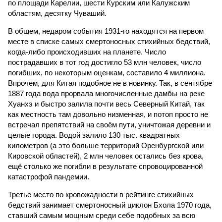
по площади Карелии, шести Курским или Калужским
областям, десятку Чуваший.
В общем, недаром события 1931-го находятся на первом
месте в списке самых смертоносных стихийных бедствий,
когда-либо происходивших на планете. Число
пострадавших в тот год достигло 53 млн человек, число
погибших, по некоторым оценкам, составило 4 миллиона.
Впрочем, для Китая подобное не в новинку. Так, в сентябре
1887 года вода прорвала многочисленные дамбы на реке
Хуанхэ и быстро залила почти весь Северный Китай, так
как местность там довольно низменная, и потоп просто не
встречал препятствий на своём пути, уничтожая деревни и
целые города. Водой залило 130 тыс. квадратных
километров (а это больше территорий Оренбургской или
Кировской областей), 2 млн человек остались без крова,
ещё столько же погибли в результате спровоцированной
катастрофой пандемии.
Третье место по кровожадности в рейтинге стихийных
бедствий занимает смертоносный циклон Бхола 1970 года,
ставший самым мощным среди себе подобных за всю