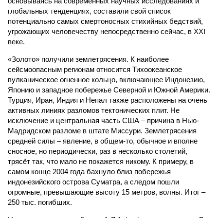
основываясь на современных научных исследованиях и
глобальных тенденциях, составили свой список
потенциально самых смертоносных стихийных бедствий,
угрожающих человечеству непосредственно сейчас, в XXI
веке.
«Золото» получили землетрясения. К наиболее
сейсмоопасным регионам относится Тихоокеанское
вулканическое огненное кольцо, включающее Индонезию,
Японию и западное побережье Северной и Южной Америки.
Турция, Иран, Индия и Непал также расположены на очень
активных линиях разломов тектонических плит. Не
исключение и центральная часть США – причина в Нью-
Мадридском разломе в штате Миссури. Землетрясения
средней силы – явление, в общем-то, обычное и вполне
сносное, но периодически, раз в несколько столетий,
трясёт так, что мало не покажется никому. К примеру, в
самом конце 2004 года бахнуло близ побережья
индонезийского острова Суматра, а следом пошли
огромные, превышающие высоту 15 метров, волны. Итог –
250 тыс. погибших.