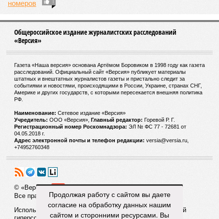
1
Общероссийское издание журналистских расследований
«Версия»
Газета «Наша версия» основана Артёмом Боровиком в 1998 году как газета
расследований. Официальный сайт «Версия» публикует материалы
штатных и внештатных журналистов газеты и пристально следит за
событиями и новостями, происходящими в России, Украине, странах СНГ,
Америке и других государств, с которыми пересекается внешняя политика
РФ.
Наименование:
Cетевое издание «Версия»
Учредитель:
ООО «Версия»,
Главный редактор:
Горевой Р. Г.
Регистрационный номер Роскомнадзора:
ЭЛ № ФС 77 - 72681 от
04.05.2018 г.
Адрес электронной почты и телефон редакции:
versia@versia.ru,
+74952760348
© «Версия»
18+
Продолжая работу с сайтом вы даете
Все права защищены
согласие на обработку данных нашим
Использование материалов «Версии» без индексируемой
сайтом и сторонними ресурсами. Вы
гиперссылки запрещено