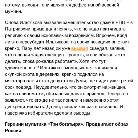
потому, выходит, они являются дефективной версией
мужчин.
Слова Ильтякова вызвали замешательство даже в РПЦ – в
Патриархии прямо дали понять, что не надо притягивать
религию к своим ископаемым воззрениям. Впрочем, вряд
ли это переубедит Ильтякова, на своих позициях он стоит
крепко. Пару лет назад он уже
вызвал
скандал, заявив,
что главная задача женщин – рожать, и они обязаны это
делать, «пока рожалка работает». Хотя что тут
удивительного? Ильтяков с молодых лет занимался
скупкой скота в деревнях, крепко поднялся на
мясоторговле и стал депутатом Думы, где сидит уже третий
срок подряд. Неудивительно, что он смотрит на женщин,
как на свиноматок, обязанных давать приплод. Теперь он
заявляет, что его-де не так поняли и намеренно хотят
дискредитировать. Да нет, поняли как раз правильно. И
наверняка избиратели сделали выводы.
Героини мультика «Три богатыря». Продвигают образ
России.