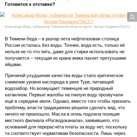
Готовится к отставке?
Александр Моор, губернатор Тюменской области (фото: Артем Геодакян/ТАСС)
В Тюмени беда – в разгар лета нефтегазовая столица
России осталась без воды. Точнее, вода есть, только её
нельзя не то что пить, даже для стирки использовать не
получается – текущая из крана жижа пахнет протухшими
яйцами.
Причиной ухудшения качества воды стало критическое
снижение уровня кислорода в реке Туре, питающей
водозабор. Но возмущает тюменцев не природный
катаклизм. Первые жалобы на гнилую воду прозвучали
ещё в середине июля. Однако, вместо того чтобы признать
проблему, власти традиционно решили сделать вид, что
ничего не произошло. Масла в огонь подлила позиция
местного филиала «Росводоканала», заявившего, что
оснований для перерасчёта платы за воду нет, поскольку
та соответствует нормативам безопасности. Лишь через