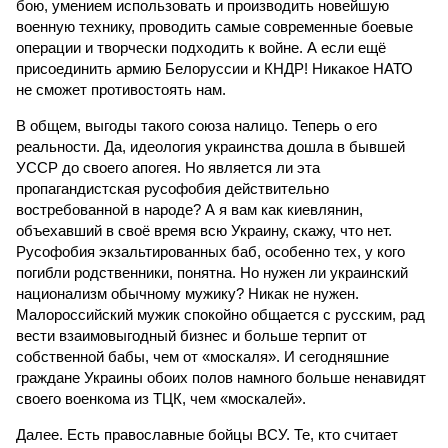
бою, умением использовать и производить новейшую
военную технику, проводить самые современные боевые
операции и творчески подходить к войне. А если ещё
присоединить армию Белоруссии и КНДР! Никакое НАТО
не сможет противостоять нам.
В общем, выгоды такого союза налицо. Теперь о его
реальности. Да, идеология украинства дошла в бывшей
УССР до своего апогея. Но является ли эта
пропагандистская русофобия действительно
востребованной в народе? А я вам как киевлянин,
объехавший в своё время всю Украину, скажу, что нет.
Русофобия экзальтированных баб, особенно тех, у кого
погибли родственники, понятна. Но нужен ли украинский
национализм обычному мужику? Никак не нужен.
Малороссийский мужик спокойно общается с русским, рад
вести взаимовыгодный бизнес и больше терпит от
собственной бабы, чем от «москаля». И сегодняшние
граждане Украины обоих полов намного больше ненавидят
своего военкома из ТЦК, чем «москалей».
Далее. Есть православные бойцы ВСУ. Те, кто считает