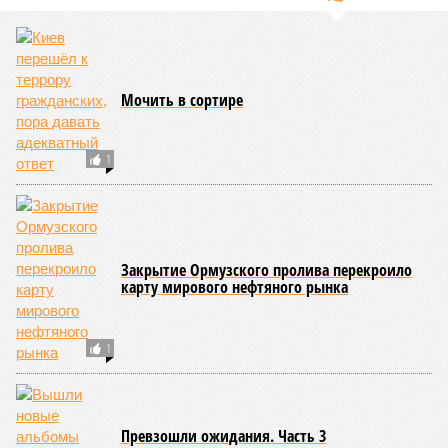
Мочить в сортире
1
Закрытие Ормузского пролива перекроило
карту мирового нефтяного рынка
1
Превзошли ожидания. Часть 3