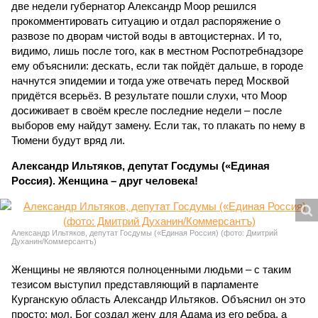
две недели губернатор Александр Моор решился
прокомментировать ситуацию и отдал распоряжение о
развозе по дворам чистой воды в автоцистернах. И то,
видимо, лишь после того, как в местном Роспотребнадзоре
ему объяснили: дескать, если так пойдёт дальше, в городе
начнутся эпидемии и тогда уже отвечать перед Москвой
придётся всерьёз. В результате пошли слухи, что Моор
досиживает в своём кресле последние недели – после
выборов ему найдут замену. Если так, то плакать по нему в
Тюмени будут вряд ли.
Александр Ильтяков, депутат Госдумы («Единая
Россия). Женщина – друг человека!
Александр Ильтяков, депутат Госдумы («Единая Россия) (фото: Дмитрий
Духанин/Коммерсантъ)
Женщины не являются полноценными людьми – с таким
тезисом выступил представляющий в парламенте
Курганскую область Александр Ильтяков. Объяснил он это
просто: мол, Бог создал жену для Адама из его ребра, а