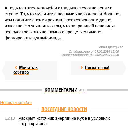
А ведь из таких мелочей и складывается отношение к
стране. То, что мультики с песнями часто делают больше,
чем политики своими речами, профессионалам давно
известно. Но заявлять о том, что за границей ненавидят
всё русское, конечно, намного проще, чем умело
формировать нужный имидж.
Иван Дмитриев
Опубликовано:
09.08.2026 15:00
Отредактировано:
09.08.2026 15:00
Мочить в
Посол ты на!
сортире
КОММЕНТАРИИ
0
Новости smi2.ru
ПОСЛЕДНИЕ НОВОСТИ
13:19
Раскрыт источник энергии на Кубе в условиях
энергокризиса