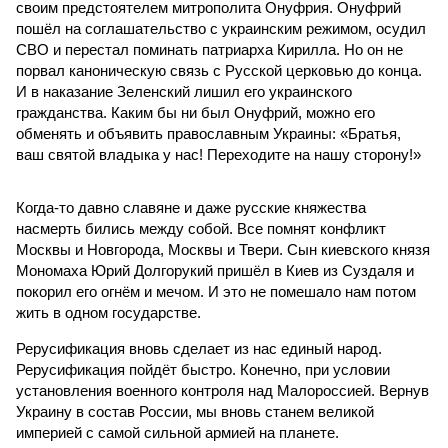
своим предстоятелем митрополита Онуфрия. Онуфрий
пошёл на соглашательство с украинским режимом, осудил
СВО и перестал поминать патриарха Кирилла. Но он не
порвал каноническую связь с Русской церковью до конца.
И в наказание Зеленский лишил его украинского
гражданства. Каким бы ни был Онуфрий, можно его
обменять и объявить православным Украины: «Братья,
ваш святой владыка у нас! Переходите на нашу сторону!»
Когда-то давно славяне и даже русские княжества
насмерть бились между собой. Все помнят конфликт
Москвы и Новгорода, Москвы и Твери. Сын киевского князя
Мономаха Юрий Долгорукий пришёл в Киев из Суздаля и
покорил его огнём и мечом. И это не помешало нам потом
жить в одном государстве.
Рерусификация вновь сделает из нас единый народ.
Рерусификация пойдёт быстро. Конечно, при условии
установления военного контроля над Малороссией. Вернув
Украину в состав России, мы вновь станем великой
империей с самой сильной армией на планете.