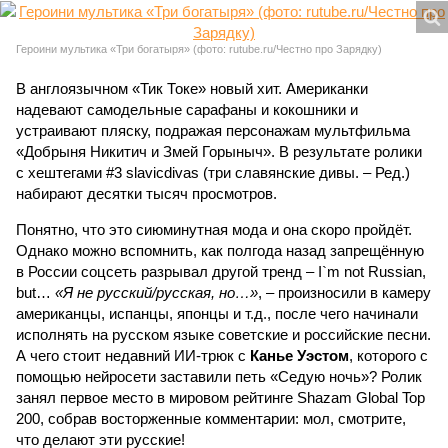
Героини мультика «Три богатыря» (фото: rutube.ru/Честно про Зарядку)
В англоязычном «Тик Токе» новый хит. Американки
надевают самодельные сарафаны и кокошники и
устраивают пляску, подражая персонажам мультфильма
«Добрыня Никитич и Змей Горыныч». В результате ролики
с хештегами #3 slavicdivas (три славянские дивы. – Ред.)
набирают десятки тысяч просмотров.
Понятно, что это сиюминутная мода и она скоро пройдёт.
Однако можно вспомнить, как полгода назад запрещённую
в России соцсеть разрывал другой тренд – I`m not Russian,
but…
«Я не русский/русская, но…»
, – произносили в камеру
американцы, испанцы, японцы и т.д., после чего начинали
исполнять на русском языке советские и российские песни.
А чего стоит недавний ИИ-трюк с
Канье Уэстом
, которого с
помощью нейросети заставили петь «Седую ночь»? Ролик
занял первое место в мировом рейтинге Shazam Global Top
200, собрав восторженные комментарии: мол, смотрите,
что делают эти русские!