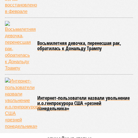
выплачивались, вся прибыль шла на развитие железной
дороги»
, – добавил Белозёров.
И в самом деле. Российская сторона поставляла Армении
вагоны, по первому чиху ремонтировала пути, в том числе
повреждённые стихией, выплатила в казну закавказской
республики 15 млрд рублей налогов, пускала прибыль на
развитие местной железнодорожной инфраструктуры.
Из слов Белозёрова и приведённых фактов легко сделать
вывод о том, что ОАО «РЖД» занималось в Армении не
деловой активностью, а сугубой благотворительностью, не
инвестировало, а раздавало пожертвования, не
зарабатывало само, а давало зарабатывать другим и,
выходит, никак не гарантировало собственные интересы.
«Пока самая популярная в Армении точка зрения по
поводу будущего железных дорог рес­публики –
национализировать пути сообщения и, естественно,
ничего РЖД не компенсировать. Модернизация железных
дорог Армении за счёт России в Ереване считается
совершенно естественной»
, – указывает политолог