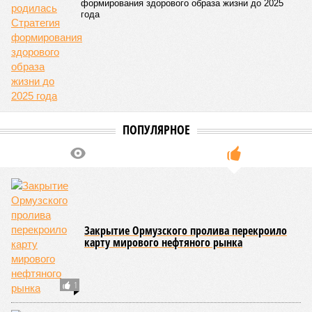
– Довольно вероятным представляется вариант
развития событий, при котором после ухода РЖД
железные дороги Армении быстро обретут другого
спонсора. Вряд ли Пашинян стал бы провоцировать
РЖД совсем без гарантий. В сущности, это очередной
и привычный уже «слив» России бывшими союзниками.
Потерянные нами сателлиты ищут и обретают
новых хозяев, и никакая благодарность или даже
подаренная от щедрот Российского государства
значительная выгода их в этом не могут остановить.
Юрий Баранчик, политолог
– Понятно, почему Пашинян хочет отжать актив
РЖД – в отместку за закрытие российских рынков. Ну
и вообще, чтобы ничего российского в стране не
осталось. Вместе с тем, если маленький Пашинян
отожмёт актив большой РЖД в маленькой Армении,
то о какой результативной внешней политике России
можно будет говорить в принципе?
Иван Дмитриев
Опубликовано:
08.08.2026 17:00