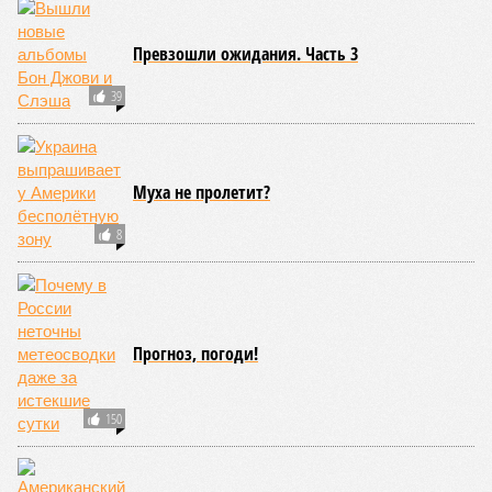
Отредактировано:
08.08.2026 17:00
Экс-президент
Мочить в
Финляндии
сортире
отказался признать
Россию угрозой для
Европы
КОММЕНТАРИИ
0
Версия
//
Украина
//
Киев перешёл к террору гражданских, пора давать
адекватный ответ
14
Мочить в сортире
Киев перешёл к террору гражданских, пора давать
адекватный ответ