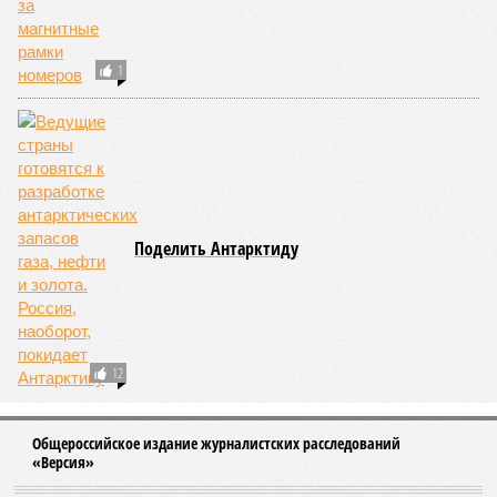
бы призвать террористов к ответу, не так ли?
Сюжет:
Международные конфликты
Генералов в Москве
убивали
, общественников – тоже,
готовили покушения на видных чиновников и журналистов
– всё уже было. В этот раз погибли зять главкома ВКС
Александра Чайко
и один из гостей, 53-летний генерал-
лейтенант. Война идёт и в тылу, что поделать. Против
мирных людей – в том числе.
«Субботний теракт в
столичном ресторане Balzi Rossi очевидным образом
является важнейшим политическим событием недели,
несмотря на то что никаких официальных комментариев
так и не последовало,
– отмечает телеведущий
Сергей
Мардан
. –
Впрочем, это оглушительное молчание
говорит о важности произошедшего даже больше, чем
любые громкие заявления». «Упорное нежелание
официально объявить политическое руководство
Украины во главе с Зеленским террористами откровенно
удивляет,
– в тон Мардану изумляется политолог
Алексей
Пилько
. –
Что ещё должно произойти, чтобы это всё-
таки случилось? И что мешает этому простому и