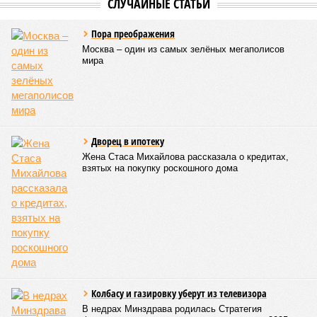
Андрей Суздальцев.
Вот только почему для менеджмента РЖД столь же
естественным считается вкладываться в закавказскую
«железку» тогда, когда на российских железных дорогах не
только
не решены
нынешние проблемы, но и постоянно
возникают
новые? Даст ли здесь свой комментарий
Белозёров?
Гарник Туманян, политолог
– Вероятно, в случае разрыва концессии Пашинян со
своими европейскими партнёрами могут
инициировать новый проект на территории Армении
подобно трамповскому TRIPP, где будет создана
европейская концессия для управления путями, а
доходы от эксплуатации путей будут делиться плюс-
минус в таком же соотношении, как с американцами
(74% – Вашингтону, 26% – Еревану).
Мирослава Регинская, публицист