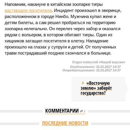
Напомним, накануне в китайском зоопарке тигры
растерзали посетителя
. Инцидент произошел в зверинце,
расположенном в городе Нинбо. Мужчина купил жене и
детям билеты, а сам решил пробраться на территорию
зоопарка нелегально. Он перелез через забор и оказался
рядом с вольером, в котором обитают тигры. Один из
хищников затащил посетителя в клетку. Нападение
произошло на глазах у супруги и детей. От полученных
травм пострадавший позднее скончался в больнице.
Отдел новостей «Нашей версии»
Опубликовано:
31.01.2017 14:37
Отредактировано:
31.01.2017 14:37
«Восточную
землю» заберёт
государство?
КОММЕНТАРИИ
0
Версия
//
Конфликт
//
Монополия вкладывалась-вкладывалась в
Армению и довкладывалась