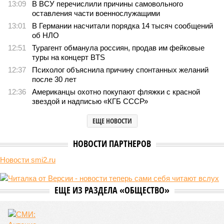
1764
РЖД против своей страны
Монополия вкладывалась-вкладывалась в Армению и
довкладывалась
Монополия вкладывалась-вкладывалась в Армению и довкладывалась
(фото: Deep Vision)
Премьер закавказской республики Никол Пашинян заявил, что
его страна может потребовать у Москвы до 2 млрд долларов
ежегодно за аренду Южно-Кавказской железной дороги (ЮКЖД).
В настоящий момент та эксплуатируется «дочкой» ОАО «РЖД»,
причём исключительно за российский счёт. И в
складывающейся ситуации, кажется, больше вопросов не к
Еревану, а к гендиректору монополии Олегу Белозёрову.
По мнению
Пашиняна
, он не высказал ничего из ряда вон