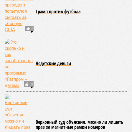
Киев перешёл к террору гражданских, пора давать адекватный ответ
(коллаж: рисунок - Темур Козаев, фото - Deep Vision)
Август не стал ломать мрачной традиции: 1-го числа – теракт на
Кудринской площади в Москве с пятерыми погибшими, а 3-го –
удар украинским дроном по отдыхающим на пляже под
Геленджиком – погибли семеро, из них четверо –
несовершеннолетние. Киев, проигрывая на поле боя,
терроризирует гражданских, отыгрывается на наших детях. Пора