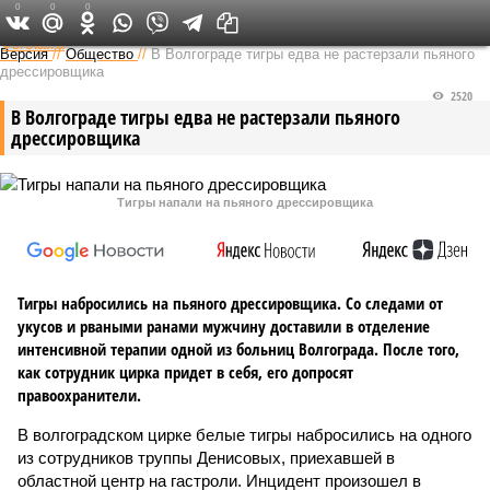
0
0
0
Федеральный выпуск
Версия
//
Общество
//
В Волгограде тигры едва не растерзали пьяного
дрессировщика
2520
В Волгограде тигры едва не растерзали пьяного
дрессировщика
Тигры напали на пьяного дрессировщика
Тигры набросились на пьяного дрессировщика. Со следами от
укусов и рваными ранами мужчину доставили в отделение
интенсивной терапии одной из больниц Волгограда. После того,
как сотрудник цирка придет в себя, его допросят
правоохранители.
В волгоградском цирке белые тигры набросились на одного
из сотрудников труппы Денисовых, приехавшей в
областной центр на гастроли. Инцидент произошел в