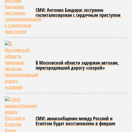
выходящего. Дескать, Ереван считает транспортную сеть
своей собственностью и теперь намерен просить за аренду
«железки» означенную сумму. При этом, как отмечают
эксперты, армянская сторона, выставляя этот счёт, не
раскрыла методику его калькуляции, то есть, получается,
взяла цифры с потолка. Отдельно стоит отметить, что
заключённый в 2008 году между Арменией и ОАО «РЖД»
концессионный договор, согласно которому российская
компания получила в управление «железку» республики до
2038-го, вероятно, вовсе не предусматривает такой
постановки вопроса.
Неудивительно, что гендиректор РЖД
Белозёров
,
реагируя на словесные интервенции Пашиняна, выступил
со словно растерянно-обиженным комментарием. И,
кажется, стало только хуже. Как отметил менеджер, ЮКЖД
и РЖД
«последовательно и в полном объёме исполняют
взятые на себя обязательства в рамках концессионного
договора от 2008 года». «Концессия дала Армении
современную железную дорогу, при этом освободив
бюджет республики от затрат на её восстановление и
содержание. Дивиденды акционеру никогда не