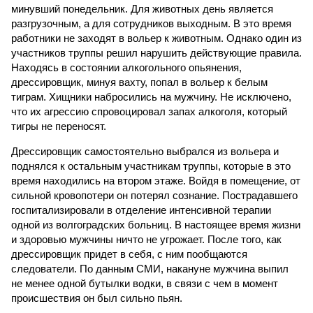
минувший понедельник. Для животных день является
разгрузочным, а для сотрудников выходным. В это время
работники не заходят в вольер к животным. Однако один из
участников труппы решил нарушить действующие правила.
Находясь в состоянии алкогольного опьянения,
дрессировщик, минуя вахту, попал в вольер к белым
тиграм. Хищники набросились на мужчину. Не исключено,
что их агрессию спровоцировал запах алкоголя, который
тигры не переносят.
Дрессировщик самостоятельно выбрался из вольера и
поднялся к остальным участникам труппы, которые в это
время находились на втором этаже. Войдя в помещение, от
сильной кровопотери он потерял сознание. Пострадавшего
госпитализировали в отделение интенсивной терапии
одной из волгоградских больниц. В настоящее время жизни
и здоровью мужчины ничто не угрожает. После того, как
дрессировщик придет в себя, с ним пообщаются
следователи. По данным СМИ, накануне мужчина выпил
не менее одной бутылки водки, в связи с чем в момент
происшествия он был сильно пьян.