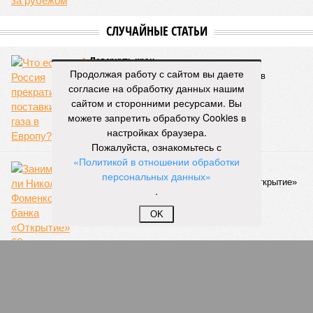
СЛУЧАЙНЫЕ СТАТЬИ
Повернуть кран
Продолжая работу с сайтом вы даете
Что если Россия прекратит поставки газа в
согласие на обработку данных нашим
Европу?
сайтом и сторонними ресурсами. Вы
можете запретить обработку Cookies в
настройках браузера.
Пожалуйста, ознакомьтесь с
«Политикой в отношении обработки
Слово дворянина
персональных данных»
Занимал ли Николай Фоменко у банка «Открытие»
.
60 миллионов рублей?
OK
Нашла коса на камень