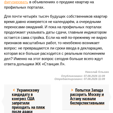
фигурировать
в объявлениях о продаже квартир на
профильных порталах.
Для почти четырёх тысяч будущих собственников квартир
время давно измеряется не календарём, а очередными
переносами ожиданий. И пока на профильных порталах
продолжают указывать даты сдачи, главным индикатором
остается сама стройка. Если на ней по-прежнему не видно
признаков масштабных работ, то неизбежно возникает
вопрос: не превращаются ли сроки ввода в декларацию,
которая все больше расходится с реальным положением
дел? Именно на этот вопрос сегодня больше всего ждут
ответа дольщики ЖК «Станция Л».
Николай Ольхин
Опубликовано:
07.08.2026 11:09
Отредактировано:
07.08.2026 11:09
Украинскому
Попытки Запада
кандидату в
рассорить Москву и
конгресс США
Астану назвали
запретили
бесперспективными
приходить на пляж
после драки