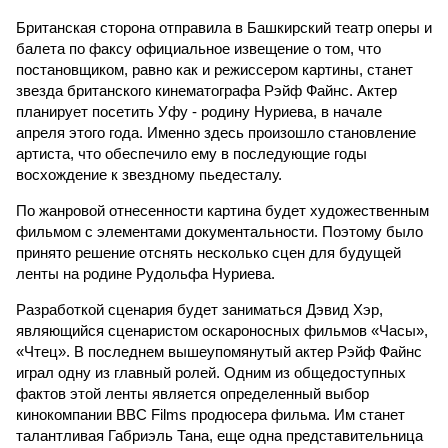
Британская сторона отправила в Башкирский театр оперы и
балета по факсу официальное извещение о том, что
постановщиком, равно как и режиссером картины, станет
звезда британского кинематографа Рэйф Файнс. Актер
планирует посетить Уфу - родину Нуриева, в начале
апреля этого года. Именно здесь произошло становление
артиста, что обеспечило ему в последующие годы
восхождение к звездному пьедесталу.
По жанровой отнесенности картина будет художественным
фильмом с элементами документальности. Поэтому было
принято решение отснять несколько сцен для будущей
ленты на родине Рудольфа Нуриева.
Разработкой сценария будет заниматься Дэвид Хэр,
являющийся сценаристом оскароносных фильмов «Часы»,
«Чтец». В последнем вышеупомянутый актер Рэйф Файнс
играл одну из главный ролей. Одним из общедоступных
фактов этой ленты является определенный выбор
кинокомпании BBC Films продюсера фильма. Им станет
талантливая Габриэль Тана, еще одна представительница