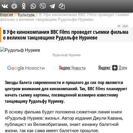
0
0
0
Федеральный выпуск
Версия
//
Культура
//
В Уфе кинокомпания ВВС Films проведет съемки
фильма о великом танцовщике Рудольфе Нуриеве
2641
В Уфе кинокомпания ВВС Films проведет съемки фильма
о великом танцовщике Рудольфе Нуриеве
Рудольф Нуриев
Звезды балета современности и прошлого до сих пор являются
центром внимания для кинокомпаний. Так, ВВС Films планируют
начать съемку картины, посвященной всемирно известному
танцовщику Рудольфу Нуриеву.
В основу фильма будет положена сюжетная линия книги
«Рудольф Нуриев: жизнь». Автор издания Джули Кавана,
публицист из Великобритании, знает изнанку балетной
жизни, так как сама имеет балетное прошлое.