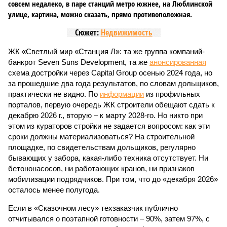
совсем недалеко, в паре станций метро южнее, на Люблинской
улице, картина, можно сказать, прямо противоположная.
Сюжет:
Недвижимость
ЖК «Светлый мир «Станция Л»: та же группа компаний-
банкрот Seven Suns Development, та же
анонсированная
схема достройки через Capital Group осенью 2024 года, но
за прошедшие два года результатов, по словам дольщиков,
практически не видно. По
информации
из профильных
порталов, первую очередь ЖК строители обещают сдать к
декабрю 2026 г., вторую – к марту 2028-го. Но никто при
этом из кураторов стройки не задается вопросом: как эти
сроки должны материализоваться? На строительной
площадке, по свидетельствам дольщиков, регулярно
бывающих у забора, какая-либо техника отсутствует. Ни
бетононасосов, ни работающих кранов, ни признаков
мобилизации подрядчиков. При том, что до «декабря 2026»
осталось менее полугода.
Если в «Сказочном лесу» техзаказчик публично
отчитывался о поэтапной готовности – 90%, затем 97%, с