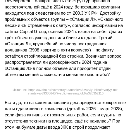
Development – банкрот, часть его структур признана
несостоятельной ещё в 2024 году, бенефициар компании
находится под следствием по ст. 200.3 УК РФ. Достройку
проблемных объектов группы – «Станции Л», «Сказочного
леса» и «В стремлении к свету», согласно информации на
сайтах Capital Group, осенью 2024 г. взяла на себя. Два из
трёх объектов уже сданы или близки к сдаче. Третий –
«Станция Л», крупнейший по числу пострадавших
дольщиков (3908 квартир в пяти корпусах) – по факту
остаётся стройплощадкой без стройки. Возникает вопрос:
распространяется ли договорённость 2024 года на
«Станцию Л» в полном объёме или приоритет отдан
объектам мешей сложности и меньшего масштаба?
Источник: https://avaho.ru/novostroyka/moskva/uvao/lyublino/svetlyy-mir-
stantsiya-l/9303640/?ysclid=msemqdok6w326352116
Если да, то на каком основании декларируются конкретные
даты сдачи жилого комплекса (декабрь 2026 – март 2028),
если фаза активных строительных работ, если судить по
отсутствию техники на площадке, ещё не началась? При
этом на бумаге даты ввода ЖК в строй продолжают