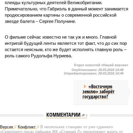
плеяды культурных деятелей Великобритании.
Примечательно, что Габриэль в данный момент занимается
продюсированием картины о современной российской
звезде балета – Сергее Полунине.
О фильме сейчас известно не так уж и много. Главной
интригой будущей ленты является тот факт, что до сих пор
остается неясным, кто же будет исполнять главную роль –
роль самого Рудольфа Нуриева.
Отдел новостей «Нашей версии»
Опубликовано:
28.03.2016 14:48
Отредактировано:
28.03.2016 14:49
«Восточную
землю» заберёт
государство?
КОММЕНТАРИИ
0
Версия
//
Конфликт
//
В нескольких станциях от уже сданного
«Сказочного леса» пайщики ЖК «Станция Л» продолжают ждать от