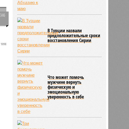
1346
0
АТОР: Туроператоры
рассчитывают на снятие
запрета на продажу туров в
Абхазию к маю
1098
В Турции назвали
предположительные сроки
восстановления Сирии
Что может помочь