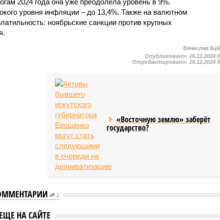
тогам 2024 года она уже преодолела уровень в 9%.
кого уровня инфляции – до 13,4%. Также на валютном
латильность: ноябрьские санкции против крупных
я.
Вячеслав Бу
Опубликовано:
16.12.2024 
Отредактировано:
16.12.2024 
«Восточную землю» заберёт
государство?
ОММЕНТАРИИ
0
ты прогнозируют
В Сбербанке
ЕЩЕ НА САЙТЕ