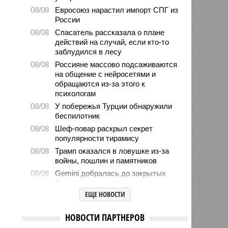
08/08
Евросоюз нарастил импорт СПГ из
России
08/08
Спасатель рассказала о плане
действий на случай, если кто-то
заблудился в лесу
08/08
Россияне массово подсаживаются
на общение с нейросетями и
обращаются из-за этого к
психологам
08/08
У побережья Турции обнаружили
беспилотник
08/08
Шеф-повар раскрыл секрет
популярности тирамису
08/08
Трамп оказался в ловушке из-за
войны, пошлин и памятников
08/08
Gemini добралась до закрытых
Google-документов
ЕЩЕ НОВОСТИ
08/08
Бразилия нарастила поставки
мяса в Россию
НОВОСТИ ПАРТНЕРОВ
08/08
IT-миллионеры вложили 10
миллионов долларов в