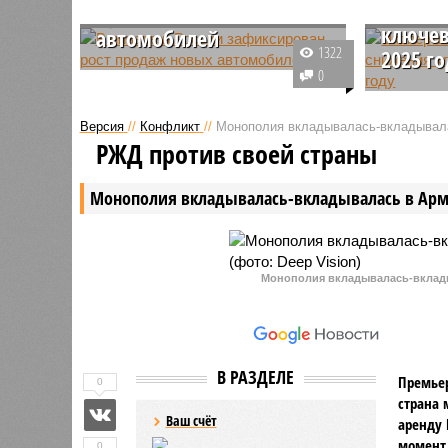
начало
продаж новых
ключев
автомобилей
1322
2025 г
В январе 2025 года на
0
российском рынке новых
Аналитик
легковых автомобилей был
наступив
Версия
//
Конфликт
//
Монополия вкладывалась-вкладывал
зафиксирован рост продаж на
начнет с
РЖД против своей страны
11% по сравнению с аналогичным
ставки, н
периодом прошлого года.
противоп
Монополия вкладывалась-вкладывалась в Ар
данный м
составля
историче
Монополия вкладывалась-вклады
В РАЗДЕЛЕ
Премьер
0
страна 
Ваш счёт
аренду 
момент 
0