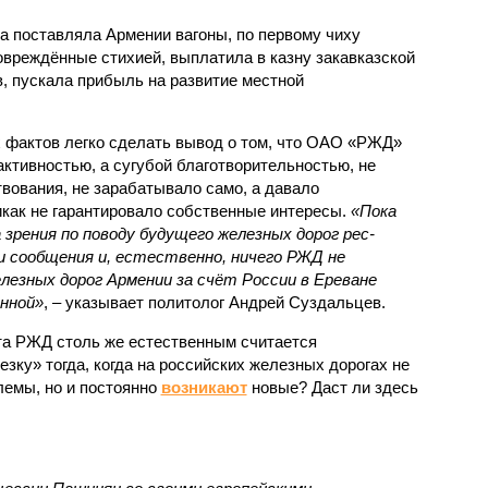
а поставляла Армении вагоны, по первому чиху
овреждённые стихией, выплатила в казну закавказской
, пускала прибыль на развитие местной
.
 фактов легко сделать вывод о том, что ОАО «РЖД»
ктивностью, а сугубой благотворительностью, не
вования, не зарабатывало само, а давало
икак не гарантировало собственные интересы.
«Пока
 зрения по поводу будущего железных дорог рес­
и сообщения и, естественно, ничего РЖД не
лезных дорог Армении за счёт России в Ереване
нной»
, – указывает политолог Андрей Суздальцев.
та РЖД столь же естественным считается
зку» тогда, когда на российских железных дорогах не
емы, но и постоянно
возникают
новые? Даст ли здесь