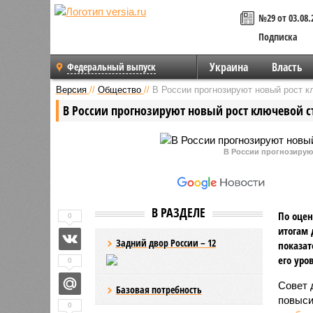
№29 от 03.08.
Подписка
Украина
Власть
Федеральный выпуск
Версия
//
Общество
//
В России прогнозируют новый рост к
В России прогнозируют новый рост ключевой с
В России прогнозирую
В РАЗДЕЛЕ
По оцен
0
итогам 
Задний двор России – 12
показат
его уро
0
Совет 
Базовая потребность
повыси
0