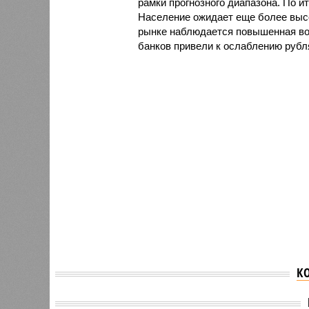
рамки прогнозного диапазона. По и
Население ожидает еще более высо
рынке наблюдается повышенная во
банков привели к ослаблению рубл
К
В январе в России
Экспер
зафиксирован рост