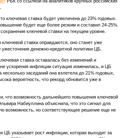
ает
РБК со ссылкой на аналитиков крупных российских
.
что ключевая ставка будет увеличена до 23% годовых.
повышение будет еще более резким и составил 24-25%.
сохранения ключевой ставки на текущем уровне.
 ключевой ставки оправдаются, оно станет уже
 ужесточения денежно-кредитной политики ЦБ.
ключевая ставка оставалась без изменений и
оне ускорения инфляции ситуация изменилась, и ЦБ
а несколько заседаний она взлетела до 21% годовых,
сока вероятность, что рекорд обновится уже в
ли, что возможность дальнейшего повышения ключевой
Эльвира Набиуллина объяснила, что это сигнал для
кую возможность, но соответствующее решение еще не
 ЦБ указывает рост инфляции, которая выходит за