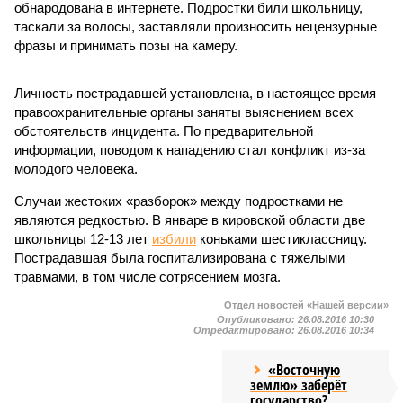
обнародована в интернете. Подростки били школьницу,
таскали за волосы, заставляли произносить нецензурные
фразы и принимать позы на камеру.
Личность пострадавшей установлена, в настоящее время
правоохранительные органы заняты выяснением всех
обстоятельств инцидента. По предварительной
информации, поводом к нападению стал конфликт из-за
молодого человека.
Случаи жестоких «разборок» между подростками не
являются редкостью. В январе в кировской области две
школьницы 12-13 лет
избили
коньками шестиклассницу.
Пострадавшая была госпитализирована с тяжелыми
травмами, в том числе сотрясением мозга.
Отдел новостей «Нашей версии»
Опубликовано:
26.08.2016 10:30
Отредактировано:
26.08.2016 10:34
«Восточную
землю» заберёт
государство?