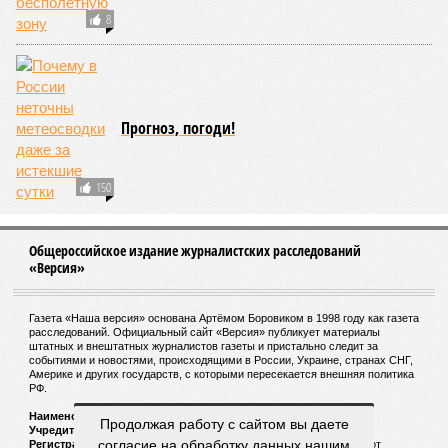
8
Прогноз, погоди!
150
Общероссийское издание журналистских расследований
«Версия»
Газета «Наша версия» основана Артёмом Боровиком в 1998 году как газета
расследований. Официальный сайт «Версия» публикует материалы
штатных и внештатных журналистов газеты и пристально следит за
событиями и новостями, происходящими в России, Украине, странах СНГ,
Америке и других государств, с которыми пересекается внешняя политика
РФ.
Наименование:
Cетевое издание «Версия»
Продолжая работу с сайтом вы даете
Учредитель:
ООО «Версия»,
Главный редактор:
Горевой Р. Г.
согласие на обработку данных нашим
Регистрационный номер Роскомнадзора:
ЭЛ № ФС 77 - 72681 от