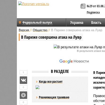
№29 от 03.08.
Подписка
Украина
Власть
Федеральный выпуск
Версия
//
Общество
//
В Париже совершена атака на Лувр
В Париже совершена атака на Лувр
В результате атаки 
В РАЗДЕЛЕ
В Париж
1
нападен
Когда все растает
исключи
характе
0
Правоо
Реанимация трамваю
обстоя
0