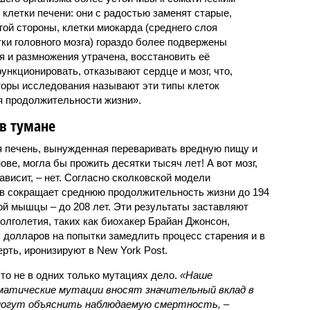
 клетки печени: они с радостью заменят старые,
гой стороны, клетки миокарда (среднего слоя
ки головного мозга) гораздо более подвержены
я и размножения утрачена, восстановить её
ункционировать, отказывают сердце и мозг, что,
вторы исследования называют эти типы клеток
я продолжительности жизни».
в тумане
я печень, вынужденная переваривать вредную пищу и
ве, могла бы прожить десятки тысяч лет! А вот мозг,
ависит, – нет. Согласно сколковской модели
ов сокращает среднюю продолжительность жизни до 194
ой мышцы – до 208 лет. Эти результаты заставляют
олголетия, таких как биохакер Брайан Джонсон,
 долларов на попытки замедлить процесс старения и в
рть, иронизируют в New York Post.
что не в одних только мутациях дело.
«Наше
матические мутации вносят значительный вклад в
е могут объяснить наблюдаемую смертность, –