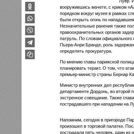
Лувр. 
вооружившись мачете, с криком «А
порядком вокруг музея в рамках сп
были открыть огонь по нападавшем
Незначительные ранения также пол
правоохранительных органов задер
патруль. По словам официального 
Пьера-Анри Бранде, роль задержан
определять прокуратура.
По мнению главы парижской полици
планировать теракт. О том, что ат
премьер-министр страны Бернар Ка
Министр внутренних дел республик
департаменте Дордонь, во второй п
экстренное совещание. Также глав
пострадавшего при нападении на Л
Напомним, сегодня в пригороде Па
произошел в торговой палатке. По
пострадали пять человек, один из 