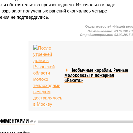
 и обстоятельства произошедшего. Изначально в ряде
 взрыва от полученных ранений скончались четыре
ения не подтвердились.
Отдел новостей «Нашей вер
Опубликовано:
03.02.2017 
Отредактировано:
03.02.2017 
Необычные корабли. Речные
молоковозы и пожарная
«Ракета»
ОММЕНТАРИИ
Американские
0
фигуристы захотели
ев заявил о