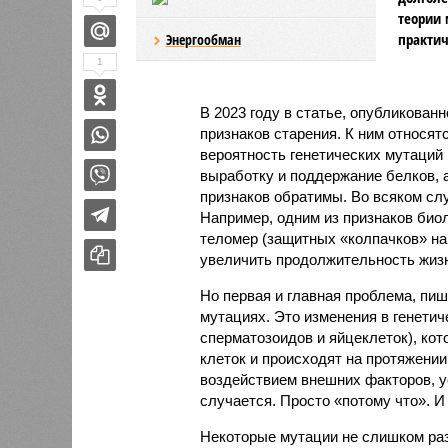
теории 
практич
Энергообман
1
В 2023 году в статье, опубликован
признаков старения. К ним относят
вероятность генетических мутаций 
выработку и поддержание белков, 
признаков обратимы. Во всяком сл
Например, одним из признаков био
теломер (защитных «колпачков» на 
увеличить продолжительность жизн
Но первая и главная проблема, пиш
мутациях. Это изменения в генетич
сперматозоидов и яйцеклеток), ко
клеток и происходят на протяжении
воздействием внешних факторов, ус
случается. Просто «потому что». И
Некоторые мутации не слишком раз