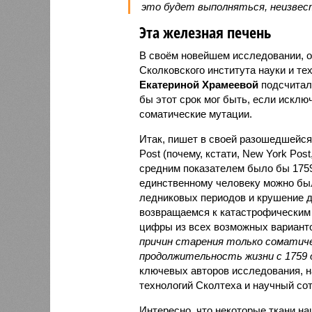
это будет выполняться, неизвес
Эта железная печень
В своём новейшем исследовании, о
Сколковского института науки и те
Екатериной Храмеевой
подсчитала
бы этот срок мог быть, если исключ
соматические мутации.
Итак, пишет в своей разошедшейс
Post (почему, кстати, New York Pos
средним показателем было бы 1759 
единственному человеку можно был
ледниковых периодов и крушение д
возвращаемся к катастрофическим 
цифры из всех возможных вариант
причин старения только сомати
продолжительность жизни с 1759 
ключевых авторов исследования, н
технологий Сколтеха и научный сот
Интересно, что некоторые ткани н