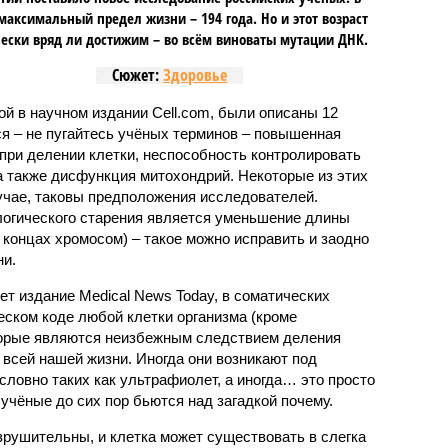
максимальный предел жизни – 194 года. Но и этот возраст
ески вряд ли достижим – во всём виноваты мутации ДНК.
Сюжет:
Здоровье
ной в научном издании Cell.com, были описаны 12
ся – не пугайтесь учёных терминов – повышенная
при делении клетки, неспособность контролировать
а также дисфункция митохондрий. Некоторые из этих
учае, таковы предположения исследователей.
логического старения является уменьшение длины
концах хромосом) – такое можно исправить и заодно
и.
ет издание Medical News Today, в соматических
еском коде любой клетки организма (кроме
торые являются неизбежным следствием деления
 всей нашей жизни. Иногда они возникают под
ловно таких как ультрафиолет, а иногда… это просто
 учёные до сих пор бьются над загадкой почему.
рушительны, и клетка может существовать в слегка