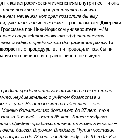
ят к катастрофическим изменениям внутри неё – и она
 в типичной клетке присутствуют тысячи
ма нет механики, которая позволила бы ему
я, уже записанные в геноме,
– рассказывает
Джереми
 Гроссмана при Нью-Йоркском университете.
– На
вшиеся повреждения снижают эффективность
учаях создают предпосылки для развития рака»
. То
тивозрастные процедуры вы ни проводили, как бы ни
аняя его причины, всё равно ничего не выйдет –
о средней продолжительности жизни из всех стран
м-то, неудивительно с учётом богатства и
лочка суши. Но второе место удивляет – оно,
 в Монако большинство доживают до 87 лет, то в
онза» за Японией – почти 85 лет. Далее следуют
алия. Средняя продолжительность жизни в России –
ы очень далеки. Впрочем, Владимир Путин поставил
а выросла до 78 лет, а к 2036 году – до 81 года. Как