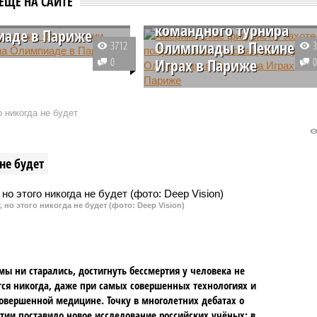
ЕЩЕ НА САЙТЕ
получить золото
нии выступить на
командного турнира
аде в Париже
Олимпиады в Пекине на
3712
ие спортсмены
0
Играх в Париже
ся во мнении
льно возможного
Фигуристы сборной США хотят,
ния на Олимпийских
чтобы им вручили золотую
о никогда не будет
том году. Некоторые
медаль, завоеванную на
 поехать в Париж, если
Олимпийских играх в Пекине, во
ится такая
время летних Олимпийских игр
не будет
сть.
2024 года в Париже.
 но этого никогда не будет (фото: Deep Vision)
мы ни старались, достигнуть бессмертия у человека не
ся никогда, даже при самых совершенных технологиях и
овершенной медицине. Точку в многолетних дебатах о
тии поставило новое исследование российских учёных: в