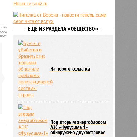
Новости smi2.ru
06/08
Euractiv: закрытие границы с
Россией спровоцировало спад
экономики Финляндии
06/08
Минобрнауки осенью примет
ЕЩЕ ИЗ РАЗДЕЛА «ОБЩЕСТВО»
сии»
решение о правилах приёма на
15:24
платные места в вузах
15:24
На пороге коллапса
Под вторым энергоблоком
АЭС «Фукусима-1»
обнаружено двухметровое