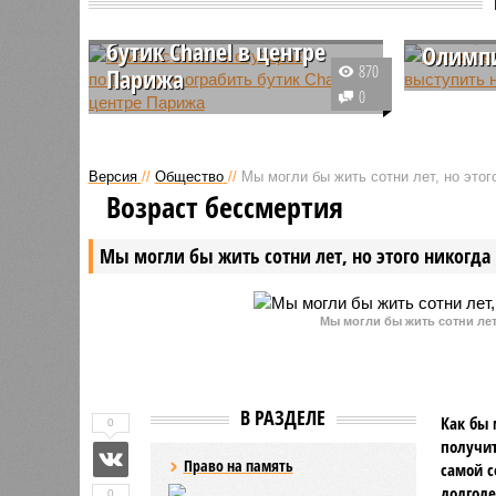
попытались ограбить
намере
бутик Chanel в центре
Олимпи
870
Парижа
Российск
0
Группа вооружённых лиц
расходят
предприняла попытку ограбления
относите
бутика люксового бренда Chanel
выступле
Версия
//
Общество
//
Мы могли бы жить сотни лет, но этог
в центральном районе Парижа.
играх в э
Возраст бессмертия
Инцидент произошёл в субботу
намерены
утром на престижной авеню
представ
Мы могли бы жить сотни лет, но этого никогда 
Монтень.
возможно
Мы могли бы жить сотни лет,
В РАЗДЕЛЕ
Как бы 
0
получит
Право на память
самой с
долголе
0