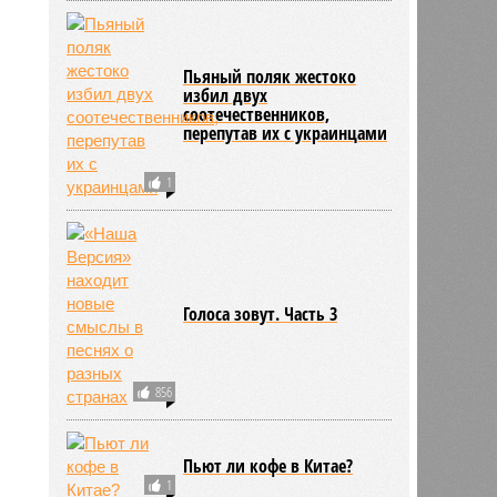
Пьяный поляк жестоко
избил двух
соотечественников,
перепутав их с украинцами
1
Голоса зовут. Часть 3
856
Пьют ли кофе в Китае?
1