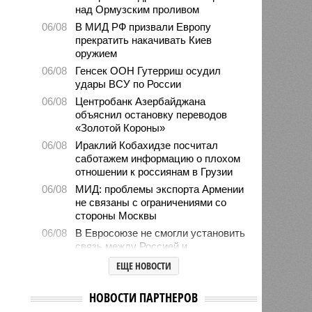
над Ормузским проливом
06/08
В МИД РФ призвали Европу
прекратить накачивать Киев
оружием
06/08
Генсек ООН Гутерриш осудил
удары ВСУ по России
06/08
Центробанк Азербайджана
объяснил остановку переводов
«Золотой Короны»
06/08
Ираклий Кобахидзе посчитал
саботажем информацию о плохом
отношении к россиянам в Грузии
06/08
МИД: проблемы экспорта Армении
не связаны с ограничениями со
стороны Москвы
06/08
В Евросоюзе не смогли установить
связь между Россией и
миграционным кризисом в Сеуте
ЕЩЕ НОВОСТИ
06/08
Ямпольская объяснила причины
проблем с поступлением в
НОВОСТИ ПАРТНЕРОВ
ведущие вузы страны