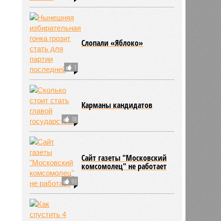
Слопали «Яблоко»
1
Карманы кандидатов
18
Сайт газеты "Московский
комсомолец" не работает
93