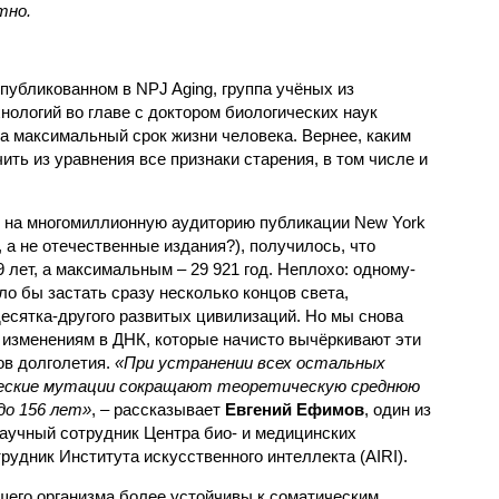
тно.
публикованном в NPJ Aging, группа учёных из
хнологий во главе с доктором биологических наук
 максимальный срок жизни человека. Вернее, каким
ить из уравнения все признаки старения, в том числе и
я на многомиллионную аудиторию публикации New York
t, а не отечественные издания?), получилось, что
лет, а максимальным – 29 921 год. Неплохо: одному-
о бы застать сразу несколько концов света,
есятка-другого развитых цивилизаций. Но мы снова
изменениям в ДНК, которые начисто вычёркивают эти
ов долголетия.
«При устранении всех остальных
ческие мутации сокращают теоретическую среднюю
до 156 лет»
, – рассказывает
Евгений Ефимов
, один из
аучный сотрудник Центра био- и медицинских
рудник Института искусственного интеллекта (AIRI).
ашего организма более устойчивы к соматическим