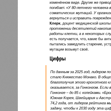
изменённом виде. Другие же привод
погибает.
«У 80-летнего человека
соматических мутаций. У организ
вернуться и исправить повреждени
Клерк
, доцент медицинской школы
протяжении десятилетий накопи
работы клетки, а в некоторых сл
есть получается, что, какие бы ан
пытались замедлить старение, устр
мутации возьмут своё.
Цифры
По данным за 2025 год, лидером п
стало Княжество Монако. В обще
благополучия этого крохотного к
оказывается, за Гонконгом. Если
Гонконге – до 85 с копейками. «Бр
Южная Корея, Швейцария и Австр
74,2 года, от лидеров рейтинга м
задачу, чтобы к 2030 году эта цифр