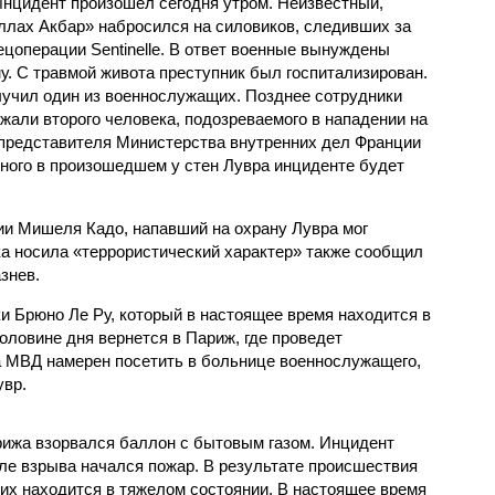
Инцидент произошел сегодня утром. Неизвестный,
ллах Акбар» набросился на силовиков, следивших за
ецоперации Sentinelle. В ответ военные вынуждены
у. С травмой живота преступник был госпитализирован.
учил один из военнослужащих. Позднее сотрудники
жали второго человека, подозреваемого в нападении на
представителя Министерства внутренних дел Франции
ного в произошедшем у стен Лувра инциденте будет
и Мишеля Кадо, напавший на охрану Лувра мог
ака носила «террористический характер» также сообщил
знев.
и Брюно Ле Ру, который в настоящее время находится в
оловине дня вернется в Париж, где проведет
а МВД намерен посетить в больнице военнослужащего,
увр.
рижа взорвался баллон с бытовым газом. Инцидент
сле взрыва начался пожар. В результате происшествия
них находится в тяжелом состоянии. В настоящее время