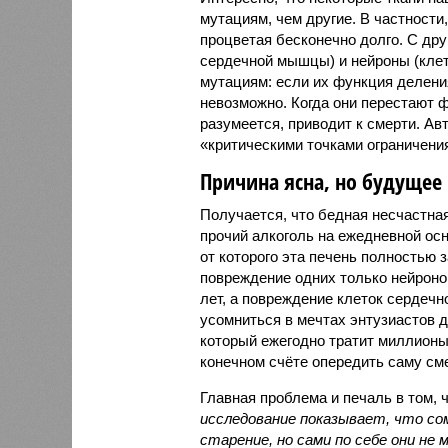
мутациям, чем другие. В частности,
процветая бесконечно долго. С дру
сердечной мышцы) и нейроны (клет
мутациям: если их функция делени
невозможно. Когда они перестают ф
разумеется, приводит к смерти. А
«критическими точками ограничени
Причина ясна, но будущее 
Получается, что бедная несчастна
прочий алкоголь на ежедневной осно
от которого эта печень полностью з
повреждение одних только нейрон
лет, а повреждение клеток сердечн
усомниться в мечтах энтузиастов д
который ежегодно тратит миллионы
конечном счёте опередить саму сме
Главная проблема и печаль в том, 
исследование показывает, что со
старение, но сами по себе они н