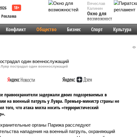
Вячеслав
2026
Калинин
Окно для
Реклама
возможностей
Конфликт
Общество
Бизнес
Спорт
Культура
на Лувр пострадал один военнослужащий
е правоохранители задержали двоих подозреваемых в
ии на военный патруль у Лувра. Премьер-министр страны не
л того, что атака могла носить «террористический
р».
хранительные органы Парижа расследуют
тельства нападения на военный патруль, охраняющий