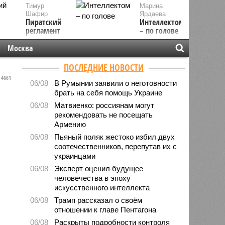
Тимур
Марина
Шафир
Ярдаева
Пиратский
Интеллектом
регламент
– по голове
Москва
ПОСЛЕДНИЕ НОВОСТИ
4661
06/08
В Румынии заявили о неготовности
брать на себя помощь Украине
06/08
Матвиенко: россиянам могут
рекомендовать не посещать
Армению
06/08
Пьяный поляк жестоко избил двух
соотечественников, перепутав их с
украинцами
06/08
Эксперт оценил будущее
человечества в эпоху
искусственного интеллекта
06/08
Трамп рассказал о своём
отношении к главе Пентагона
06/08
Раскрыты подробности контроля