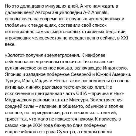
Но это дела давно минувших дней. А что нам ждать в
дальнейшем? Авторы энциклопедии A-Z Animals,
основываясь на современных научных исследованиях и
глобальных тенденциях, составили свой список
потенциально самых смертоносных стихийных бедствий,
угрожающих человечеству непосредственно сейчас, в XXI
веке.
«Золото» получили землетрясения. К наиболее
сейсмоопасным регионам относится Тихоокеанское
вулканическое огненное кольцо, включающее Индонезию,
Японию и западное побережье Северной и Южной Америки.
Турция, Иран, Индия и Непал также расположены на очень
активных линиях разломов тектонических плит. Не
исключение и центральная часть США – причина в Нью-
Мадридском разломе в штате Миссури. Землетрясения
средней силы – явление, в общем-то, обычное и вполне
сносное, но периодически, раз в несколько столетий,
трясёт так, что мало не покажется никому. К примеру, в
самом конце 2004 года бахнуло близ побережья
индонезийского острова Суматра, а следом пошли