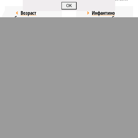
OK
Возраст
Инфантино
бессмертия
отступил и объявил
об отказе ФИФА от
продажи доли прав
на чемпионат мира
КОММЕНТАРИИ
1
Новости smi2.ru
Версия
//
Общество
//
Мы могли бы жить сотни лет, но этого никогда не
будет
308
Возраст бессмертия
Мы могли бы жить сотни лет, но этого никогда не будет
Мы могли бы жить сотни лет, но этого никогда не будет (фото: Deep
Vision)