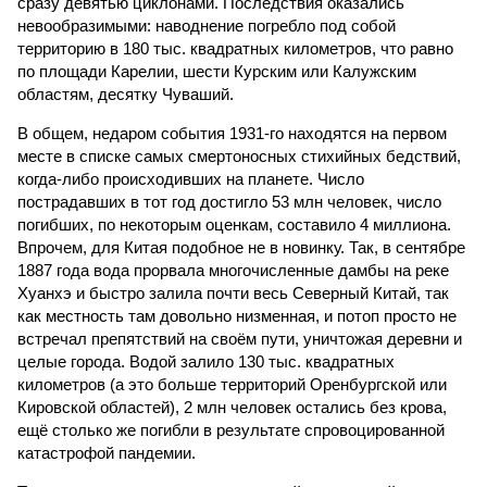
сразу девятью циклонами. Последствия оказались
невообразимыми: наводнение погребло под собой
территорию в 180 тыс. квадратных километров, что равно
по площади Карелии, шести Курским или Калужским
областям, десятку Чуваший.
В общем, недаром события 1931-го находятся на первом
месте в списке самых смертоносных стихийных бедствий,
когда-либо происходивших на планете. Число
пострадавших в тот год достигло 53 млн человек, число
погибших, по некоторым оценкам, составило 4 миллиона.
Впрочем, для Китая подобное не в новинку. Так, в сентябре
1887 года вода прорвала многочисленные дамбы на реке
Хуанхэ и быстро залила почти весь Северный Китай, так
как местность там довольно низменная, и потоп просто не
встречал препятствий на своём пути, уничтожая деревни и
целые города. Водой залило 130 тыс. квадратных
километров (а это больше территорий Оренбургской или
Кировской областей), 2 млн человек остались без крова,
ещё столько же погибли в результате спровоцированной
катастрофой пандемии.