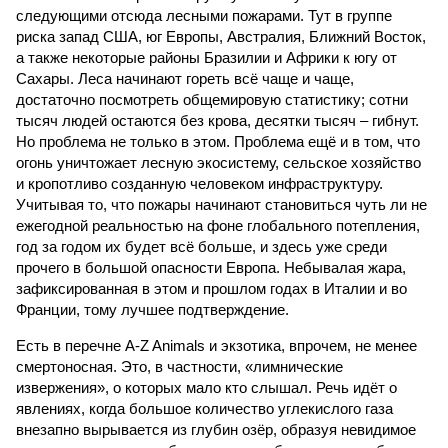
следующими отсюда лесными пожарами. Тут в группе
риска запад США, юг Европы, Австралия, Ближний Восток,
а также некоторые районы Бразилии и Африки к югу от
Сахары. Леса начинают гореть всё чаще и чаще,
достаточно посмотреть общемировую статистику; сотни
тысяч людей остаются без крова, десятки тысяч – гибнут.
Но проблема не только в этом. Проблема ещё и в том, что
огонь уничтожает лесную экосистему, сельское хозяйство
и кропотливо созданную человеком инфраструктуру.
Учитывая то, что пожары начинают становиться чуть ли не
ежегодной реальностью на фоне глобального потепления,
год за годом их будет всё больше, и здесь уже среди
прочего в большой опасности Европа. Небывалая жара,
зафиксированная в этом и прошлом годах в Италии и во
Франции, тому лучшее подтверждение.
Есть в перечне A-Z Animals и экзотика, впрочем, не менее
смертоносная. Это, в частности, «лимнические
извержения», о которых мало кто слышал. Речь идёт о
явлениях, когда большое количество углекислого газа
внезапно вырывается из глубин озёр, образуя невидимое