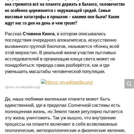
она стремится всё на планете держать в балансе, человечество
не особенно церемонится с окружающей средой. Самые
массовые катастрофы в прошлом – какими они были? Какие
ждут нас со дня на день и чем грозят?
Рассказ
Стивена Кинга
, в котором описывались
последствия очередного апокалипсиса, искусственно
вызванного группой биологов, называется «Конец всей
этой мерзости». В реальной жизни участия пытливых
исследователей в организации конца света может не
понадобиться: природа сама разберётся, как и где
уменьшить масштабы человеческой популяции.
(фото: en.wikipedia.org)
Да, наша любимая маленькая планета может быть
единственной, где в пределах Солнечной системы есть
полноценная жизнь, но Земля также регулярно пытается
эту жизнь уничтожить. Так уж вышло, что внутренние
процессы на планете включают в себя всевозможные
геологические, метеорологические и физические явления,