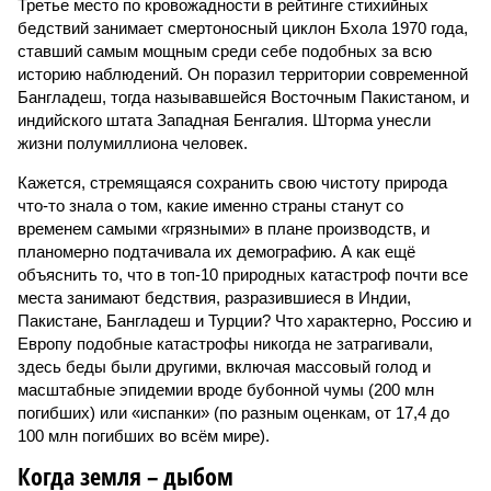
Третье место по кровожадности в рейтинге стихийных
бедствий занимает смертоносный циклон Бхола 1970 года,
ставший самым мощным среди себе подобных за всю
историю наблюдений. Он поразил территории современной
Бангладеш, тогда называвшейся Восточным Пакистаном, и
индийского штата Западная Бенгалия. Шторма унесли
жизни полумиллиона человек.
Кажется, стремящаяся сохранить свою чистоту природа
что-то знала о том, какие именно страны станут со
временем самыми «грязными» в плане производств, и
планомерно подтачивала их демографию. А как ещё
объяснить то, что в топ-10 природных катастроф почти все
места занимают бедствия, разразившиеся в Индии,
Пакистане, Бангладеш и Турции? Что характерно, Россию и
Европу подобные катастрофы никогда не затрагивали,
здесь беды были другими, включая массовый голод и
масштабные эпидемии вроде бубонной чумы (200 млн
погибших) или «испанки» (по разным оценкам, от 17,4 до
100 млн погибших во всём мире).
Когда земля – дыбом