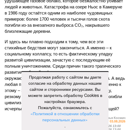
удушающее газовое облако, которое безжалостно убивает
людей и животных. Катастрофа на озере Ньос в Камеруне
в 1986 году остаётся одним из наиболее чудовищных
примеров: более 1700 человек и тысячи голов скота
погибли из-за внезапного выброса CO₂, накрывшего
близлежащие деревни.
И здесь мы плавно подходим к тому, чем все эти
стихийные бедствия могут закончиться. А именно – к
социальному коллапсу, то есть фактическому упадку
развитой цивилизации, зачастую с последующим её
полным уничтожением. Среди причин такого трагического
развития событий учёные называют деградацию
Продолжая работу с сайтом вы даете
окружающей среды, истощение ресурсов и болезни. А ведь
согласие на обработку данных нашим
любая природная катастрофа непременно ведёт именно к
сайтом и сторонними ресурсами. Вы
этому – экономическому кризису, эпидемиям, голоду,
можете запретить обработку Cookies в
резкому сокращению численности населения. Так погибли
настройках браузера.
цивилизации шумеров, майя, кхмеров – список не
Пожалуйста, ознакомьтесь с
исчерпывающий. Какая цивилизация будет следующей?
«Политикой в отношении обработки
Илья Космач
персональных данных»
Газета
«Наша версия» №29 от 03.08.2026
.
Опубликовано:
05.08.2026 13:00
Отредактировано:
05.08.2026 13:00