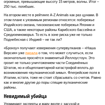
огромные, превышающие высоту 15 метров, волны. Итог –
250 тыс. погибших.
На втором месте в рейтинге A-Z Animals как раз цунами. В
этом плане к уязвимым регионам относятся: побережье
Индийского океана, тихо­океанские побережья Японии и
США, а также некоторые районы Карибского бассейна и
Средиземноморья. То есть в зоне риска уже не только
Поднебесная с Индией – не так ли?
«Бронзу» получают извержения супервулканов – «Наша
Версия» уже
писала
о том, что может случиться, если
окончательно проснётся знаменитый Йеллоустоун. Это
грозит не только уничтожением части Соединённых
Штатов, но и общепланетарной катастрофой вплоть до
возникновения «вулканической зимы». Флегрейские поля в
Италии, кстати, тоже не стоит сбрасывать со счетов. Равно
как и многие другие до поры спящие вулканические
районы.
Невидимый убийца
Упоминают эксперты и жару вкупе с засухой и