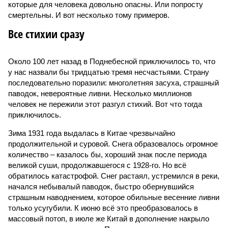
которые для человека довольно опасны. Или попросту
смертельны. И вот несколько тому примеров.
Все стихии сразу
Около 100 лет назад в Поднебесной приключилось то, что
у нас назвали бы тридцатью тремя несчастьями. Страну
последовательно поразили: многолетняя засуха, страшный
паводок, невероятные ливни. Несколько миллионов
человек не пережили этот разгул стихий. Вот что тогда
приключилось.
Зима 1931 года выдалась в Китае чрезвычайно
продолжительной и суровой. Снега образовалось огромное
количество – казалось бы, хороший знак после периода
великой суши, продолжавшегося с 1928-го. Но всё
обратилось катастрофой. Снег растаял, устремился в реки,
начался небывалый паводок, быстро обернувшийся
страшным наводнением, которое обильные весенние ливни
только усугубили. К июню всё это преобразовалось в
массовый потоп, в июле же Китай в дополнение накрыло