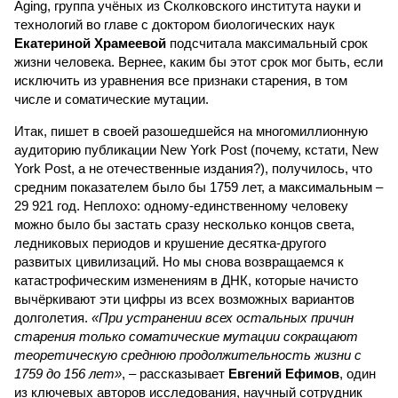
Aging, группа учёных из Сколковского института науки и
технологий во главе с доктором биологических наук
Екатериной Храмеевой
подсчитала максимальный срок
жизни человека. Вернее, каким бы этот срок мог быть, если
исключить из уравнения все признаки старения, в том
числе и соматические мутации.
Итак, пишет в своей разошедшейся на многомиллионную
аудиторию публикации New York Post (почему, кстати, New
York Post, а не отечественные издания?), получилось, что
средним показателем было бы 1759 лет, а максимальным –
29 921 год. Неплохо: одному-единственному человеку
можно было бы застать сразу несколько концов света,
ледниковых периодов и крушение десятка-другого
развитых цивилизаций. Но мы снова возвращаемся к
катастрофическим изменениям в ДНК, которые начисто
вычёркивают эти цифры из всех возможных вариантов
долголетия.
«При устранении всех остальных причин
старения только соматические мутации сокращают
теоретическую среднюю продолжительность жизни с
1759 до 156 лет»
, – рассказывает
Евгений Ефимов
, один
из ключевых авторов исследования, научный сотрудник