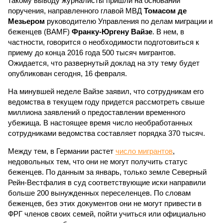
такому выводу журналисты пришли на основании
поручения, направленного главой МВД
Томасом де
Мезьером
руководителю Управления по делам миграции и
беженцев (BAMF)
Франку-Юргену Вайзе
. В нем, в
частности, говорится о необходимости подготовиться к
приему до конца 2016 года 500 тысяч мигрантов.
Ожидается, что развернутый доклад на эту тему будет
опубликован сегодня, 16 февраля.
На минувшей неделе Вайзе заявил, что сотрудникам его
ведомства в текущем году придется рассмотреть свыше
миллиона заявлений о предоставлении временного
убежища. В настоящее время число необработанных
сотрудниками ведомства составляет порядка 370 тысяч.
Между тем, в Германии растет
число мигрантов
,
недовольных тем, что они не могут получить статус
беженцев. По данным за январь, только земле Северный
Рейн-Вестфалия в суд соответствующие иски направили
больше 200 вынужденных переселенцев. По словам
беженцев, без этих документов они не могут привести в
ФРГ членов своих семей, пойти учиться или официально