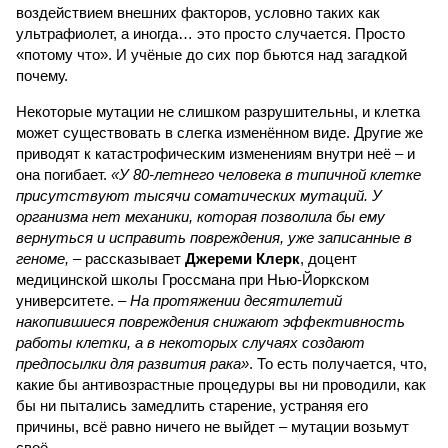
воздействием внешних факторов, условно таких как
ультрафиолет, а иногда… это просто случается. Просто
«потому что». И учёные до сих пор бьются над загадкой
почему.
Некоторые мутации не слишком разрушительны, и клетка
может существовать в слегка изменённом виде. Другие же
приводят к катастрофическим изменениям внутри неё – и
она погибает.
«У 80-летнего человека в типичной клетке
присутствуют тысячи соматических мутаций. У
организма нет механики, которая позволила бы ему
вернуться и исправить повреждения, уже записанные в
геноме,
– рассказывает
Джереми Клерк
, доцент
медицинской школы Гроссмана при Нью-Йоркском
университете.
– На протяжении десятилетий
накопившиеся повреждения снижают эффективность
работы клетки, а в некоторых случаях создают
предпосылки для развития рака»
. То есть получается, что,
какие бы антивозрастные процедуры вы ни проводили, как
бы ни пытались замедлить старение, устраняя его
причины, всё равно ничего не выйдет – мутации возьмут
своё.