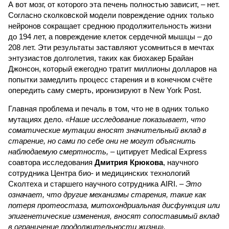
А вот мозг, от которого эта печень полностью зависит, – нет.
Согласно сколковской модели повреждение одних только
нейронов сокращает среднюю продолжительность жизни
до 194 лет, а повреждение клеток сердечной мышцы – до
208 лет. Эти результаты заставляют усомниться в мечтах
энтузиастов долголетия, таких как биохакер Брайан
Джонсон, который ежегодно тратит миллионы долларов на
попытки замедлить процесс старения и в конечном счёте
опередить саму смерть, иронизируют в New York Post.
Главная проблема и печаль в том, что не в одних только
мутациях дело.
«Наше исследование показывает, что
соматические мутации вносят значительный вклад в
старение, но сами по себе они не могут объяснить
наблюдаемую смертность, –
цитирует Medical Express
соавтора исследования
Дмитрия Крюкова
, научного
сотрудника Центра био- и медицинских технологий
Сколтеха и старшего научного сотрудника AIRI. –
Это
означает, что другие механизмы старения, такие как
потеря протеостаза, митохондриальная дисфункция или
эпигенетические изменения, вносят сопоставимый вклад
в ограничение продолжительности жизни».