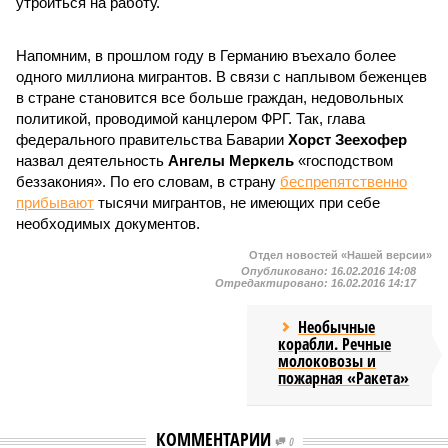
утроиться на работу.
Напомним, в прошлом году в Германию въехало более
одного миллиона мигрантов. В связи с наплывом беженцев
в стране становится все больше граждан, недовольных
политикой, проводимой канцлером ФРГ. Так, глава
федерального правительства Баварии
Хорст Зеехофер
назвал деятельность
Ангелы Меркель
«господством
беззакония». По его словам, в страну
беспрепятственно
прибывают
тысячи мигрантов, не имеющих при себе
необходимых документов.
Отдел новостей «Нашей версии»
Опубликовано:
16.02.2016 14:08
Отредактировано:
16.02.2016 14:17
Необычные
корабли. Речные
молоковозы и
пожарная «Ракета»
КОММЕНТАРИИ
0