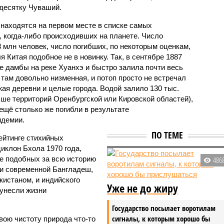
десятку Чуваший.
 находятся на первом месте в списке самых
 когда-либо происходивших на планете. Число
3 млн человек, число погибших, по некоторым оценкам,
 Китая подобное не в новинку. Так, в сентябре 1887
е дамбы на реке Хуанхэ и быстро залила почти весь
 там довольно низменная, и потоп просто не встречал
жая деревни и целые города. Водой залило 130 тыс.
ьше территорий Оренбургской или Кировской областей),
 ещё столько же погибли в результате
ндемии.
ПО ТЕМЕ
ейтинге стихийных
иклон Бхола 1970 года,
 подобных за всю историю
486
и современной Бангладеш,
истаном, и индийского
Уже не до жиру
унесли жизни
Государство посылает воротилам
сигналы, к которым хорошо бы
вою чистоту природа что-то