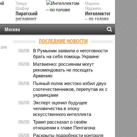
Тимур
Марина
Шафир
Ярдаева
Пиратский
Интеллектом
регламент
– по голове
Москва
ПОСЛЕДНИЕ НОВОСТИ
2519
06/08
В Румынии заявили о неготовности
брать на себя помощь Украине
06/08
Матвиенко: россиянам могут
рекомендовать не посещать
Армению
06/08
Пьяный поляк жестоко избил двух
соотечественников, перепутав их с
украинцами
06/08
Эксперт оценил будущее
человечества в эпоху
искусственного интеллекта
06/08
Трамп рассказал о своём
отношении к главе Пентагона
06/08
Раскрыты подробности контроля