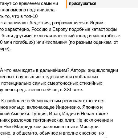
прислушаться
станут со временем самыми
и планомерно подтачивала
 то, что в топ-10
ста занимают бедствия, разразившиеся в Индии,
то характерно, Россию и Европу подобные катастрофы
ды были другими, включая массовый голод и масштабные
 млн погибших) или «испанки» (по разным оценкам, от
ире).
 А что нам ждать в дальнейшем? Авторы энциклопедии
еменных научных исследованиях и глобальных
к потенциально самых смертоносных стихийных
 непосредственно сейчас, в XXI веке.
 К наиболее сейсмоопасным регионам относится
нное кольцо, включающее Индонезию, Японию и
ной Америки. Турция, Иран, Индия и Непал также
ниях разломов тектонических плит. Не исключение и
 в Нью-Мадридском разломе в штате Миссури.
ние, в общем-то, обычное и вполне сносное, но