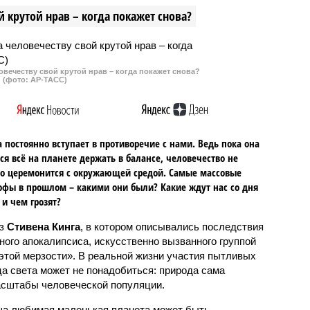
стей главы государства.
обучение. Об этом сообщила
 крутой нрав – когда покажет снова?
ключение по итогам
вице-премьер российского
ого медицинского
правительства Татьяна Голикова
ания вынес его
врач Шон Барбабелла
овечеству свой крутой нрав – когда покажет снова?
(фото: АР-ТАСС)
 постоянно вступает в противоречие с нами. Ведь пока она
ся всё на планете держать в балансе, человечество не
о церемонится с окружающей средой. Самые массовые
офы в прошлом – какими они были? Какие ждут нас со дня
 и чем грозят?
аз
Стивена Кинга
, в котором описывались последствия
ного апокалипсиса, искусственно вызванного группой
 этой мерзости». В реальной жизни участия пытливых
ца света может не понадобиться: природа сама
масштабы человеческой популяции.
ша любимая маленькая планета может быть