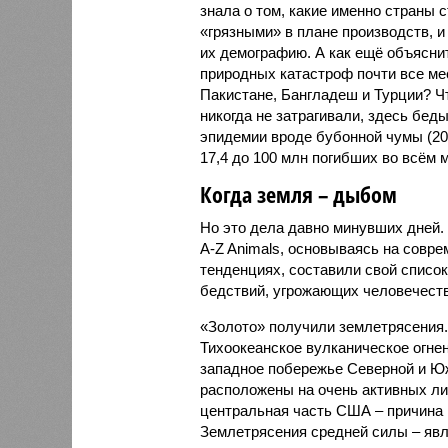
знала о том, какие именно страны 
«грязными» в плане производств, 
их демографию. А как ещё объяснить
природных катастроф почти все ме
Пакистане, Бангладеш и Турции? Ч
никогда не затрагивали, здесь бе
эпидемии вроде бубонной чумы (200
17,4 до 100 млн погибших во всём м
Когда земля – дыбом
Но это дела давно минувших дней.
A-Z Animals, основываясь на совр
тенденциях, составили свой списо
бедствий, угрожающих человечеству
«Золото» получили землетрясения.
Тихоокеанское вулканическое огне
западное побережье Северной и Юж
расположены на очень активных ли
центральная часть США – причина
Землетрясения средней силы – явле