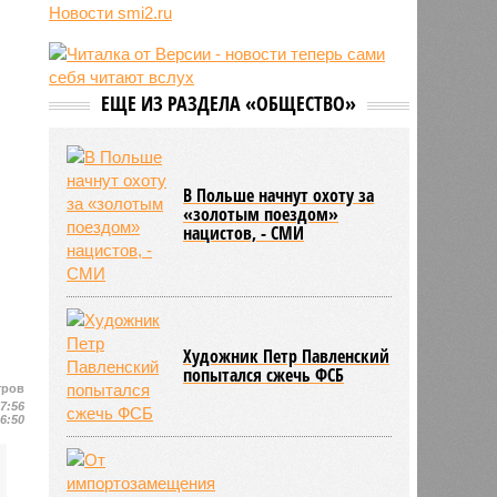
Новости smi2.ru
06/08
Euractiv: закрытие границы с
Россией спровоцировало спад
экономики Финляндии
06/08
Минобрнауки осенью примет
ЕЩЕ ИЗ РАЗДЕЛА «ОБЩЕСТВО»
решение о правилах приёма на
платные места в вузах
В Польше начнут охоту за
«золотым поездом»
нацистов, - СМИ
Художник Петр Павленский
попытался сжечь ФСБ
тров
17:56
06:50