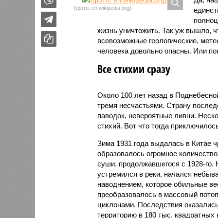
(фото: en.wikipedia.org)
единст
полноц
жизнь уничтожить. Так уж вышло, 
всевозможные геологические, мете
человека довольно опасны. Или по
Все стихии сразу
Около 100 лет назад в Поднебесно
тремя несчастьями. Страну послед
паводок, невероятные ливни. Неск
стихий. Вот что тогда приключилось
Зима 1931 года выдалась в Китае 
образовалось огромное количество
суши, продолжавшегося с 1928-го. 
устремился в реки, начался небы
наводнением, которое обильные вес
преобразовалось в массовый потоп
циклонами. Последствия оказались
территорию в 180 тыс. квадратных 