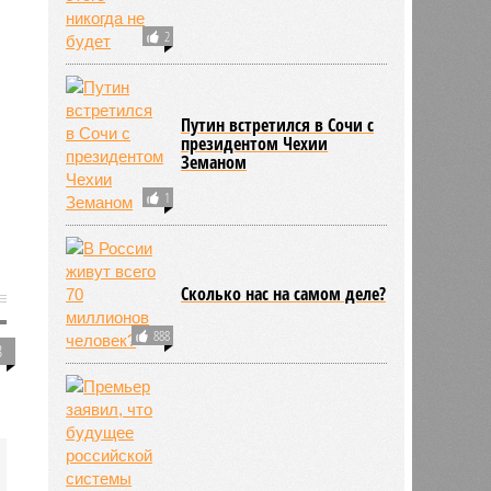
2
Путин встретился в Сочи с
президентом Чехии
Земаном
1
Сколько нас на самом деле?
888
8