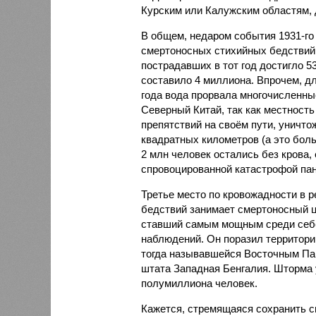
Курским или Калужским областям, 
В общем, недаром события 1931-го
смертоносных стихийных бедствий,
пострадавших в тот год достигло 5
составило 4 миллиона. Впрочем, для
года вода прорвала многочисленны
Северный Китай, так как местность
препятствий на своём пути, уничто
квадратных километров (а это бол
2 млн человек остались без крова,
спровоцированной катастрофой па
Третье место по кровожадности в р
бедствий занимает смертоносный ц
ставший самым мощным среди себе
наблюдений. Он поразил территори
тогда называвшейся Восточным Пак
штата Западная Бенгалия. Шторма 
полумиллиона человек.
Кажется, стремящаяся сохранить с