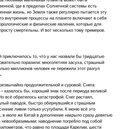
венной, где в пределах Солнечной системы есть
енная жизнь, но Земля также регулярно пытается эту
что внутренние процессы на планете включают в себя
орологические и физические явления, которые для
просту смертельны. И вот несколько тому примеров.
й приключилось то, что у нас назвали бы тридцатью
овательно поразили: многолетняя засуха, страшный
олько миллионов человек не пережили этот разгул
.
чрезвычайно продолжительной и суровой. Снега
 – казалось бы, хороший знак после периода великой
Но всё обратилось катастрофой. Снег растаял,
валый паводок, быстро обернувшийся страшным
енние ливни только усугубили. К июню всё это
, в июле же Китай в дополнение накрыло сразу девятью
 невообразимыми: наводнение погребло под собой
километров, что равно по площади Карелии, шести