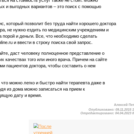
ься на стоимость услуг также не стоит. Можно
ых и выгодных вариантов – это поиск с помощью
с, который позволит без труда найти хорошего доктора
ора, не нужно ездить по медицинским учреждениям и
а порой и деньги. Все, что необходимо сделать
nline.ru и ввести в строку поиска свой запрос.
йте, даст человеку полноценное представление о
х качествах того или иного врача. Причем на сайте
ми пациентов доктора, чтобы составить о нем
 что можно легко и быстро найти терапевта даже в
дя из дома можно записаться на прием к
ящую дату и время.
Алексей Пе
Опубликовано:
09.11.2015 
Отредактировано:
04.04.2023 