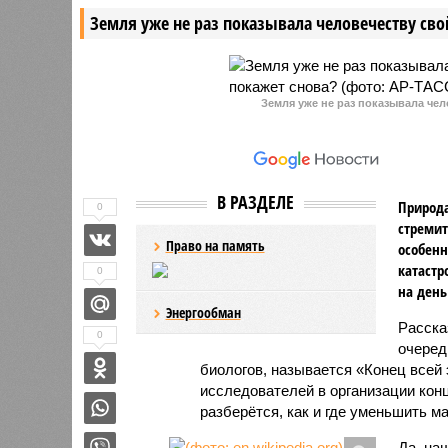
здорового долголетия»,
обязанно
Земля уже не раз показывала человечеству свой
анонсировала введение в стране
Такое за
новой врачебной специальности.
масштабн
обследов
лечащий 
Земля уже не раз показывала чел
В РАЗДЕЛЕ
Природа
0
стремит
Право на память
особенн
катастр
0
на день
Энергообман
Расск
0
очеред
биологов, называется «Конец всей
исследователей в организации кон
разберётся, как и где уменьшить 
Да, на