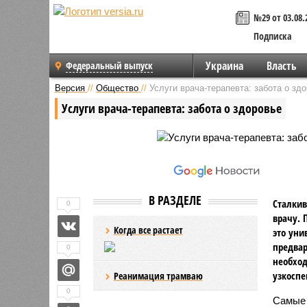
№29 от 03.08.
Подписка
Украина
Власть
Федеральный выпуск
Версия
//
Общество
//
Услуги врача-терапевта: забота о зд
Услуги врача-терапевта: забота о здоровье
В РАЗДЕЛЕ
Сталкив
0
врачу. 
Когда все растает
это уни
предвар
0
необход
узкоспе
Реанимация трамваю
0
Самые 