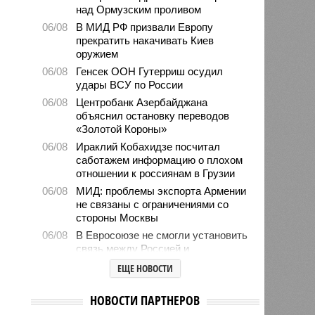
над Ормузским проливом
06/08
В МИД РФ призвали Европу
прекратить накачивать Киев
оружием
06/08
Генсек ООН Гутерриш осудил
удары ВСУ по России
06/08
Центробанк Азербайджана
объяснил остановку переводов
«Золотой Короны»
06/08
Ираклий Кобахидзе посчитал
саботажем информацию о плохом
отношении к россиянам в Грузии
06/08
МИД: проблемы экспорта Армении
не связаны с ограничениями со
стороны Москвы
06/08
В Евросоюзе не смогли установить
связь между Россией и
миграционным кризисом в Сеуте
ЕЩЕ НОВОСТИ
06/08
Ямпольская объяснила причины
проблем с поступлением в
НОВОСТИ ПАРТНЕРОВ
ведущие вузы страны