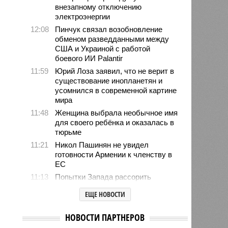
внезапному отключению
электроэнергии
12:08
Пинчук связал возобновление
обменом разведданными между
США и Украиной с работой
боевого ИИ Palantir
11:59
Юрий Лоза заявил, что не верит в
существование инопланетян и
усомнился в современной картине
мира
11:48
Женщина выбрала необычное имя
для своего ребёнка и оказалась в
тюрьме
11:21
Никол Пашинян не увидел
готовности Армении к членству в
ЕС
11:13
Попытки Запада рассорить
Москву и Астану назвали
ЕЩЕ НОВОСТИ
бесперспективными
10:44
Премьер Литвы Синкявичюс
НОВОСТИ ПАРТНЕРОВ
опроверг слова министра обороны