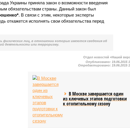
рада Украины приняла закон о возможности введения
ым обязательствам страны. Данный закон был
рошенко*
. В связи с этим, некоторые эксперты
едь откажется исполнять свои обязательства перед
нь физических лиц, в отношении которых имеются сведения об
ой деятельности или терроризму.
Отдел новостей «Нашей вер
Опубликовано:
19.06.2015 
Отредактировано:
19.06.2015 
В Москве завершается один
из ключевых этапов подготовки
к отопительному сезону