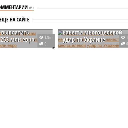
ОММЕНТАРИИ
0
йский суд по
Reuters: Россия в течени
ЕЩЕ НА САЙТЕ
 человека обязал
нескольких дней может
 выплатить
нанести многоцелевой
1262
 253 млн евро
удар по Украине
0
инял решение
Соединённые Штаты ожидают,
орить исковые
что Россия в ближайшие дни
ия Грузии к Российской
нанесёт «масштабный
и, постановив взыскать
многоцелевой удар» по
 сумму в 253 миллиона
территории Украины в ответ на
ользу Тбилиси.
недавние атаки на российские
аэродромы.