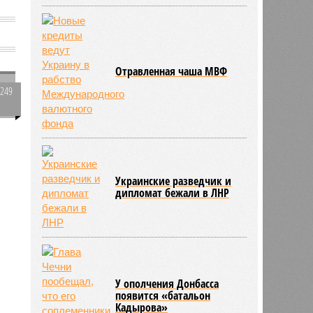
е
Отравленная чаша МВФ
1249
0
Украинские разведчик и
дипломат бежали в ЛНР
У ополчения Донбасса
появится «батальон
Кадырова»