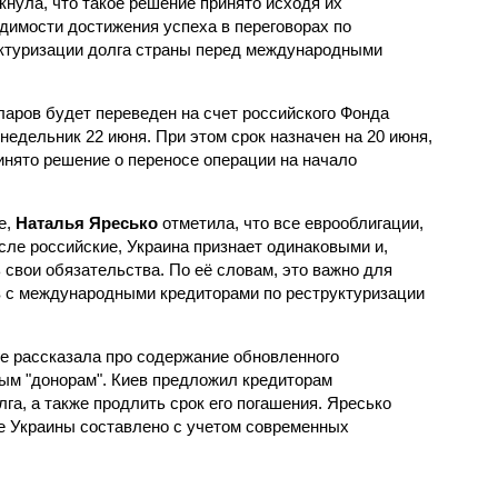
кнула, что такое решение принято исходя их
димости достижения успеха в переговорах по
ктуризации долга страны перед международными
ларов будет переведен на счет российского Фонда
недельник 22 июня. При этом срок назначен на 20 июня,
ринято решение о переносе операции на начало
е,
Наталья Яресько
отметила, что все еврооблигации,
сле российские, Украина признает одинаковыми и,
 свои обязательства. По её словам, это важно для
в с международными кредиторами по реструктуризации
ге рассказала про содержание обновленного
ым "донорам". Киев предложил кредиторам
а, а также продлить срок его погашения. Яресько
е Украины составлено с учетом современных