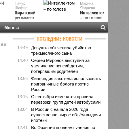
Тимур
Марина
Шафир
Ярдаева
Пиратский
Интеллектом
регламент
– по голове
Москва
ПОСЛЕДНИЕ НОВОСТИ
2586
14:49
Девушка объяснила убийство
трёхмесячного сына
14:40
Сергей Миронов выступил за
увеличение пенсий детям,
потерявшим родителей
13:56
Финляндия захотела использовать
приграничные болота против
России
13:15
С сентября изменятся правила
перевозки групп детей автобусами
13:04
В России с начала 2026 года
существенно вырос объём выдачи
ипотеки
12:41
Во Франции проведут учения по