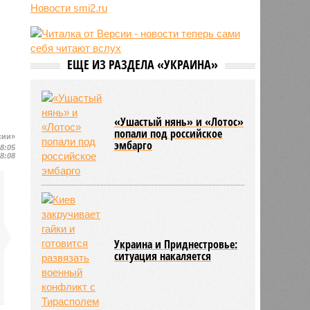
о российской угрозе
Новости smi2.ru
10:39
Украинскому кандидату в конгресс
США запретили приходить на
пляж после драки
10:33
Аргентина и Мексика поддержали
ЕЩЕ ИЗ РАЗДЕЛА «УКРАИНА»
Инфантино после его промаха с
попыткой продать долю ЧМ
10:28
Крупнейшие финансовые
компании США на Уолл-стрит
«Ушастый нянь» и «Лотос»
подверглись массированной
попали под российское
сии»
эмбарго
кибератаке
18:05
18:08
Украина и Приднестровье:
ситуация накаляется