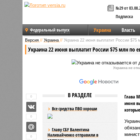
№29 от 03.08.
Подписка
Украина
Власть
Федеральный выпуск
Версия
//
Украина
//
Украина 22 июня выплатит России $75 
Украина 22 июня выплатит России $75 млн по 
Украина не отк
В РАЗДЕЛЕ
Глава М
0
июня вы
Все средства ПВО хороши
которые
0
Украин
обязан
Главу СБУ Валентина
минист
Наливайченко отправили в
0