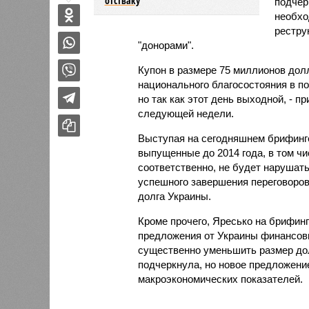
отстваку
подчер
необхо
рестру
"донорами".
Купон в размере 75 миллионов дол
национального благосостояния в по
но так как этот день выходной, - п
следующей недели.
Выступая на сегодняшнем брифинг
выпущенные до 2014 года, в том чи
соответственно, не будет нарушать
успешного завершения переговоро
долга Украины.
Кроме прочего, Яресько на брифин
предложения от Украины финансов
существенно уменьшить размер долг
подчеркнула, но новое предложени
макроэкономических показателей.