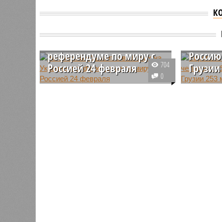
К
Зеленский объявит о
Европе
выборах на Украине и
правам
референдуме по миру с
Россию
704
Россией 24 февраля
Грузии
0
Власти Украины начали
ЕСПЧ пр
рассматривать возможность
удовлетв
проведения президентских
требован
выборов одновременно с
Федераци
референдумом по мирному
с Москвы
соглашению с Россией. Киеву
евро в п
необходимо определиться по
этим вопросам, чтобы получить
гарантии безопасности от США.