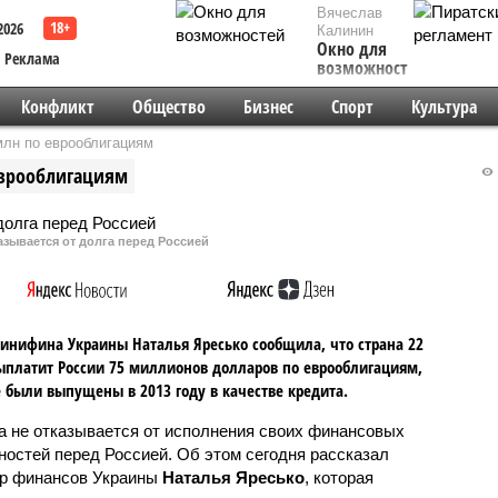
Вячеслав
2026
Калинин
Окно для
Реклама
возможностей
Конфликт
Общество
Бизнес
Спорт
Культура
млн по еврооблигациям
еврооблигациям
азывается от долга перед Россией
инифина Украины Наталья Яресько сообщила, что страна 22
платит России 75 миллионов долларов по еврооблигациям,
 были выпущены в 2013 году в качестве кредита.
а не отказывается от исполнения своих финансовых
ностей перед Россией. Об этом сегодня рассказал
р финансов Украины
Наталья Яресько
, которая