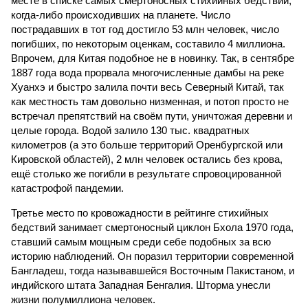
месте в списке самых смертоносных стихийных бедствий,
когда-либо происходивших на планете. Число
пострадавших в тот год достигло 53 млн человек, число
погибших, по некоторым оценкам, составило 4 миллиона.
Впрочем, для Китая подобное не в новинку. Так, в сентябре
1887 года вода прорвала многочисленные дамбы на реке
Хуанхэ и быстро залила почти весь Северный Китай, так
как местность там довольно низменная, и потоп просто не
встречал препятствий на своём пути, уничтожая деревни и
целые города. Водой залило 130 тыс. квадратных
километров (а это больше территорий Оренбургской или
Кировской областей), 2 млн человек остались без крова,
ещё столько же погибли в результате спровоцированной
катастрофой пандемии.
Третье место по кровожадности в рейтинге стихийных
бедствий занимает смертоносный циклон Бхола 1970 года,
ставший самым мощным среди себе подобных за всю
историю наблюдений. Он поразил территории современной
Бангладеш, тогда называвшейся Восточным Пакистаном, и
индийского штата Западная Бенгалия. Шторма унесли
жизни полумиллиона человек.