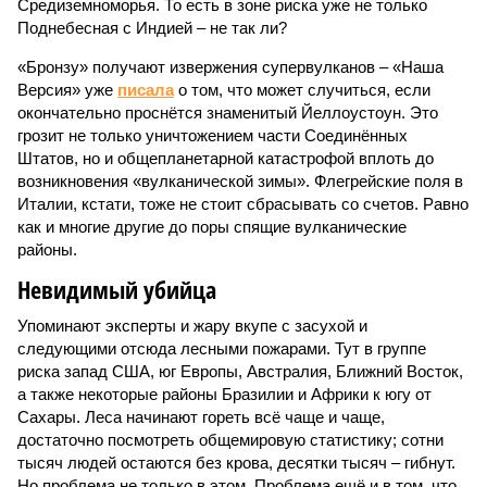
Средиземноморья. То есть в зоне риска уже не только
Поднебесная с Индией – не так ли?
«Бронзу» получают извержения супервулканов – «Наша
Версия» уже
писала
о том, что может случиться, если
окончательно проснётся знаменитый Йеллоустоун. Это
грозит не только уничтожением части Соединённых
Штатов, но и общепланетарной катастрофой вплоть до
возникновения «вулканической зимы». Флегрейские поля в
Италии, кстати, тоже не стоит сбрасывать со счетов. Равно
как и многие другие до поры спящие вулканические
районы.
Невидимый убийца
Упоминают эксперты и жару вкупе с засухой и
следующими отсюда лесными пожарами. Тут в группе
риска запад США, юг Европы, Австралия, Ближний Восток,
а также некоторые районы Бразилии и Африки к югу от
Сахары. Леса начинают гореть всё чаще и чаще,
достаточно посмотреть общемировую статистику; сотни
тысяч людей остаются без крова, десятки тысяч – гибнут.
Но проблема не только в этом. Проблема ещё и в том, что