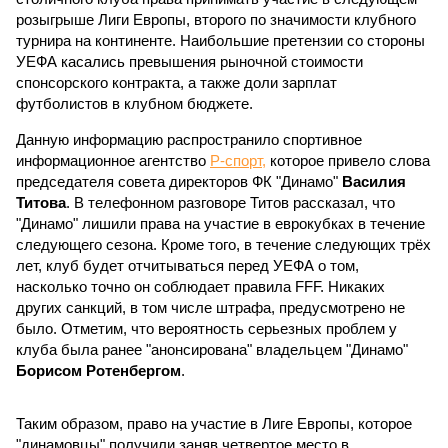
розыгрыше Лиги Европы, второго по значимости клубного
турнира на континенте. Наибольшие претензии со стороны
УЕФА касались превышения рыночной стоимости
спонсорского контракта, а также доли зарплат
футболистов в клубном бюджете.
Данную информацию распространило спортивное
информационное агентство
Р-спорт,
которое привело слова
председателя совета директоров ФК "Динамо"
Василия
Титова
. В телефонном разговоре Титов рассказал, что
"Динамо" лишили права на участие в еврокубках в течение
следующего сезона. Кроме того, в течение следующих трёх
лет, клуб будет отчитываться перед УЕФА о том,
насколько точно он соблюдает правила FFF. Никаких
других санкций, в том числе штрафа, предусмотрено не
было. Отметим, что вероятность серьезных проблем у
клуба была ранее "анонсирована" владельцем "Динамо"
Борисом Ротенбергом
.
Таким образом, право на участие в Лиге Европы, которое
"динамовцы" получили заняв четвертое место в