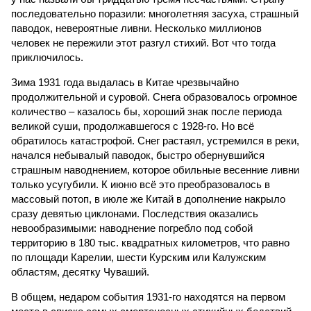
последовательно поразили: многолетняя засуха, страшный
паводок, невероятные ливни. Несколько миллионов
человек не пережили этот разгул стихий. Вот что тогда
приключилось.
Зима 1931 года выдалась в Китае чрезвычайно
продолжительной и суровой. Снега образовалось огромное
количество – казалось бы, хороший знак после периода
великой суши, продолжавшегося с 1928-го. Но всё
обратилось катастрофой. Снег растаял, устремился в реки,
начался небывалый паводок, быстро обернувшийся
страшным наводнением, которое обильные весенние ливни
только усугубили. К июню всё это преобразовалось в
массовый потоп, в июле же Китай в дополнение накрыло
сразу девятью циклонами. Последствия оказались
невообразимыми: наводнение погребло под собой
территорию в 180 тыс. квадратных километров, что равно
по площади Карелии, шести Курским или Калужским
областям, десятку Чуваший.
В общем, недаром события 1931-го находятся на первом