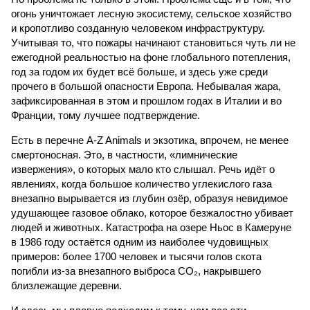
огонь уничтожает лесную экосистему, сельское хозяйство
и кропотливо созданную человеком инфраструктуру.
Учитывая то, что пожары начинают становиться чуть ли не
ежегодной реальностью на фоне глобального потепления,
год за годом их будет всё больше, и здесь уже среди
прочего в большой опасности Европа. Небывалая жара,
зафиксированная в этом и прошлом годах в Италии и во
Франции, тому лучшее подтверждение.
Есть в перечне A-Z Animals и экзотика, впрочем, не менее
смертоносная. Это, в частности, «лимнические
извержения», о которых мало кто слышал. Речь идёт о
явлениях, когда большое количество углекислого газа
внезапно вырывается из глубин озёр, образуя невидимое
удушающее газовое облако, которое безжалостно убивает
людей и животных. Катастрофа на озере Ньос в Камеруне
в 1986 году остаётся одним из наиболее чудовищных
примеров: более 1700 человек и тысячи голов скота
погибли из-за внезапного выброса CO₂, накрывшего
близлежащие деревни.