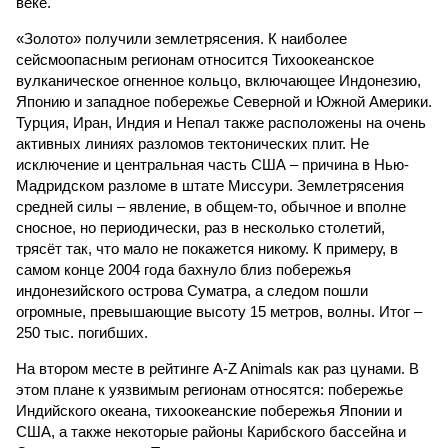
веке.
«Золото» получили землетрясения. К наиболее
сейсмоопасным регионам относится Тихоокеанское
вулканическое огненное кольцо, включающее Индонезию,
Японию и западное побережье Северной и Южной Америки.
Турция, Иран, Индия и Непал также расположены на очень
активных линиях разломов тектонических плит. Не
исключение и центральная часть США – причина в Нью-
Мадридском разломе в штате Миссури. Землетрясения
средней силы – явление, в общем-то, обычное и вполне
сносное, но периодически, раз в несколько столетий,
трясёт так, что мало не покажется никому. К примеру, в
самом конце 2004 года бахнуло близ побережья
индонезийского острова Суматра, а следом пошли
огромные, превышающие высоту 15 метров, волны. Итог –
250 тыс. погибших.
На втором месте в рейтинге A-Z Animals как раз цунами. В
этом плане к уязвимым регионам относятся: побережье
Индийского океана, тихо­океанские побережья Японии и
США, а также некоторые районы Карибского бассейна и