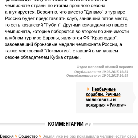
чемпионате страны по итогам прошлого сезона,
аннулируется. Вероятно, что вместо "Динамо" в турнире
Россию будет представлять клуб, занявший пятое место,
то есть казанский "Рубин". Другими командами из нашего
чемпионата, которые поборются во втором по значимости
клубном турнире Европы, являются ФК "Краснодар",
завоевавший бронзовые медали чемпионата России, а
также московский "Локомотив", ставший в минувшем
сезоне обладателем Кубка страны.
Отдел новостей «Нашей версии»
Опубликовано:
19.06.2015 16:54
Отредактировано:
19.06.2015 16:59
Необычные
корабли. Речные
молоковозы и
пожарная «Ракета»
КОММЕНТАРИИ
0
Версия
//
Общество
//
Земля уже не раз показывала человечеству свой