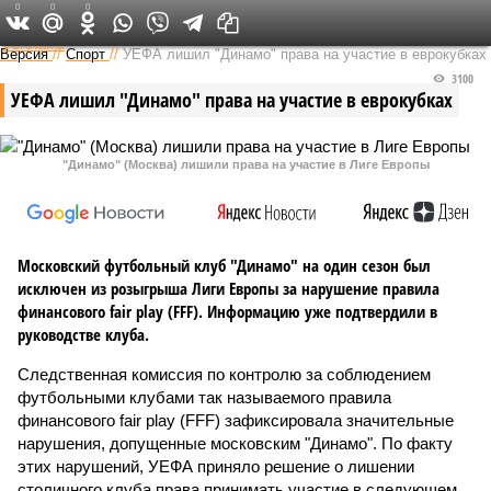
0
0
0
Федеральный выпуск
Версия
//
Спорт
//
УЕФА лишил "Динамо" права на участие в еврокубках
3100
УЕФА лишил "Динамо" права на участие в еврокубках
"Динамо" (Москва) лишили права на участие в Лиге Европы
Московский футбольный клуб "Динамо" на один сезон был
исключен из розыгрыша Лиги Европы за нарушение правила
финансового fair play (FFF). Информацию уже подтвердили в
руководстве клуба.
Следственная комиссия по контролю за соблюдением
футбольными клубами так называемого правила
финансового fair play (FFF) зафиксировала значительные
нарушения, допущенные московским "Динамо". По факту
этих нарушений, УЕФА приняло решение о лишении
столичного клуба права принимать участие в следующем