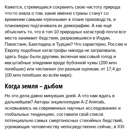
Кажется, стремящаяся сохранить свою чистоту природа
что-то знала о том, какие именно страны станут со
временем самыми «грязными» в плане производств, и
планомерно подтачивала их демографию. А как ещё
объяснить то, что в топ-10 природных катастроф почти все
места занимают бедствия, разразившиеся в Индии,
Пакистане, Бангладеш и Турции? Что характерно, Россию и
Европу подобные катастрофы никогда не затрагивали,
здесь беды были другими, включая массовый голод и
масштабные эпидемии вроде бубонной чумы (200 млн
погибших) или «испанки» (по разным оценкам, от 17,4 до
100 млн погибших во всём мире).
Когда земля – дыбом
Но это дела давно минувших дней. А что нам ждать в
дальнейшем? Авторы энциклопедии A-Z Animals,
основываясь на современных научных исследованиях и
глобальных тенденциях, составили свой список
потенциально самых смертоносных стихийных бедствий,
угрожающих человечеству непосредственно сейчас, в XXI