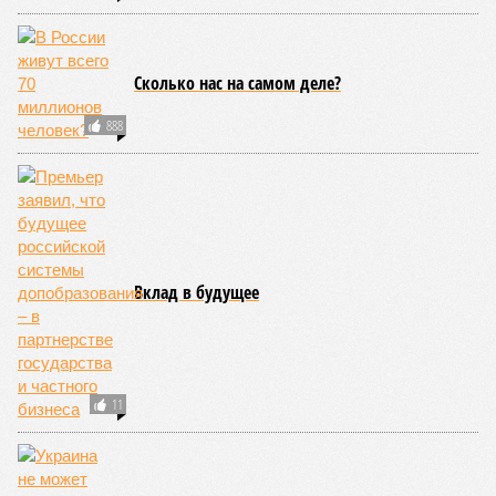
риска запад США, юг Европы, Австралия, Ближний Восток,
а также некоторые районы Бразилии и Африки к югу от
Сахары. Леса начинают гореть всё чаще и чаще,
достаточно посмотреть общемировую статистику; сотни
тысяч людей остаются без крова, десятки тысяч – гибнут.
Но проблема не только в этом. Проблема ещё и в том, что
огонь уничтожает лесную экосистему, сельское хозяйство
и кропотливо созданную человеком инфраструктуру.
Учитывая то, что пожары начинают становиться чуть ли не
ежегодной реальностью на фоне глобального потепления,
год за годом их будет всё больше, и здесь уже среди
прочего в большой опасности Европа. Небывалая жара,
зафиксированная в этом и прошлом годах в Италии и во
Франции, тому лучшее подтверждение.
Есть в перечне A-Z Animals и экзотика, впрочем, не менее
смертоносная. Это, в частности, «лимнические
извержения», о которых мало кто слышал. Речь идёт о
явлениях, когда большое количество углекислого газа
внезапно вырывается из глубин озёр, образуя невидимое
удушающее газовое облако, которое безжалостно убивает
людей и животных. Катастрофа на озере Ньос в Камеруне