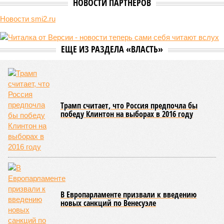
массовые катастрофы в прошлом – какими они были? Какие
ждут нас со дня на день и чем грозят?
Рассказ
Стивена Кинга
, в котором описывались
последствия очередного апокалипсиса, искусственно
вызванного группой биологов, называется «Конец всей
этой мерзости». В реальной жизни участия пытливых
исследователей в организации конца света может не
понадобиться: природа сама разберётся, как и где
уменьшить масштабы человеческой популяции.
(фото: en.wikipedia.org)
Да, наша любимая маленькая планета может быть
единственной, где в пределах Солнечной системы есть
полноценная жизнь, но Земля также регулярно пытается
эту жизнь уничтожить. Так уж вышло, что внутренние
процессы на планете включают в себя всевозможные
геологические, метеорологические и физические явления,
которые для человека довольно опасны. Или попросту
смертельны. И вот несколько тому примеров.