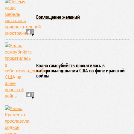
дальнейшем? Авторы энциклопедии A-Z Animals,
основываясь на современных научных исследованиях и
глобальных тенденциях, составили свой список
потенциально самых смертоносных стихийных бедствий,
угрожающих человечеству непосредственно сейчас, в XXI
веке.
«Золото» получили землетрясения. К наиболее
сейсмоопасным регионам относится Тихоокеанское
вулканическое огненное кольцо, включающее Индонезию,
Японию и западное побережье Северной и Южной Америки.
Турция, Иран, Индия и Непал также расположены на очень
активных линиях разломов тектонических плит. Не
исключение и центральная часть США – причина в Нью-
Мадридском разломе в штате Миссури. Землетрясения
средней силы – явление, в общем-то, обычное и вполне
сносное, но периодически, раз в несколько столетий,
трясёт так, что мало не покажется никому. К примеру, в
самом конце 2004 года бахнуло близ побережья
индонезийского острова Суматра, а следом пошли
огромные, превышающие высоту 15 метров, волны. Итог –
250 тыс. погибших.