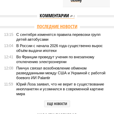
сезону
КОММЕНТАРИИ
0
Версия
//
Общество
//
Земля уже не раз показывала человечеству свой
крутой нрав – когда покажет снова?
582
Последние времена
Земля уже не раз показывала человечеству свой крутой
нрав – когда покажет снова?
Земля уже не раз показывала человечеству свой крутой нрав – когда
покажет снова? (фото: АР-ТАСС)
Природа постоянно вступает в противоречие с нами. Ведь пока
она стремится всё на планете держать в балансе, человечество
не особенно церемонится с окружающей средой. Самые