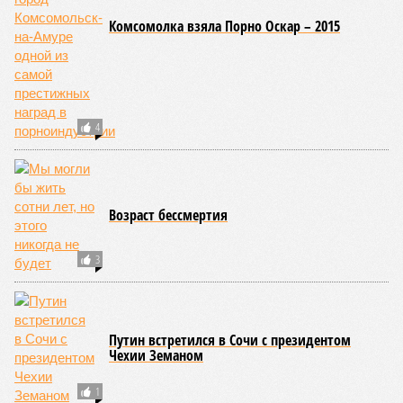
На втором месте в рейтинге A-Z Animals как раз цунами. В
этом плане к уязвимым регионам относятся: побережье
Индийского океана, тихо­океанские побережья Японии и
США, а также некоторые районы Карибского бассейна и
Средиземноморья. То есть в зоне риска уже не только
Поднебесная с Индией – не так ли?
«Бронзу» получают извержения супервулканов – «Наша
Версия» уже
писала
о том, что может случиться, если
окончательно проснётся знаменитый Йеллоустоун. Это
грозит не только уничтожением части Соединённых
Штатов, но и общепланетарной катастрофой вплоть до
возникновения «вулканической зимы». Флегрейские поля в
Италии, кстати, тоже не стоит сбрасывать со счетов. Равно
как и многие другие до поры спящие вулканические
районы.
Невидимый убийца
Упоминают эксперты и жару вкупе с засухой и
следующими отсюда лесными пожарами. Тут в группе