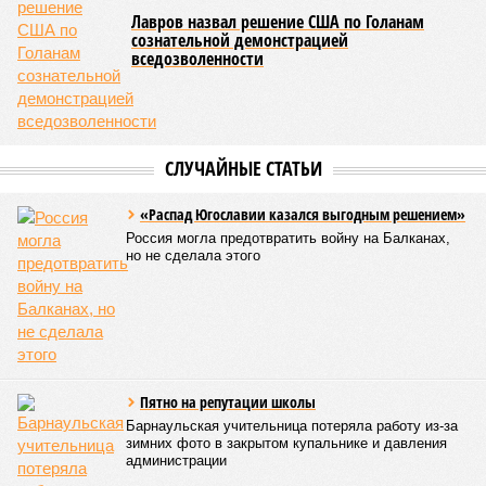
территорию в 180 тыс. квадратных километров, что равно
по площади Карелии, шести Курским или Калужским
областям, десятку Чуваший.
В общем, недаром события 1931-го находятся на первом
месте в списке самых смертоносных стихийных бедствий,
когда-либо происходивших на планете. Число
пострадавших в тот год достигло 53 млн человек, число
погибших, по некоторым оценкам, составило 4 миллиона.
Впрочем, для Китая подобное не в новинку. Так, в сентябре
1887 года вода прорвала многочисленные дамбы на реке
Хуанхэ и быстро залила почти весь Северный Китай, так
как местность там довольно низменная, и потоп просто не
встречал препятствий на своём пути, уничтожая деревни и
целые города. Водой залило 130 тыс. квадратных
километров (а это больше территорий Оренбургской или
Кировской областей), 2 млн человек остались без крова,
ещё столько же погибли в результате спровоцированной
катастрофой пандемии.
Третье место по кровожадности в рейтинге стихийных
бедствий занимает смертоносный циклон Бхола 1970 года,