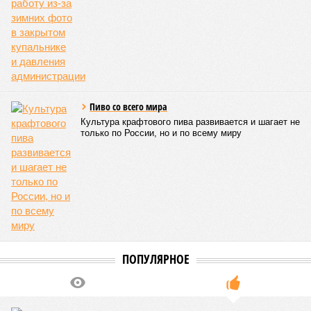
ставший самым мощным среди себе подобных за всю
историю наблюдений. Он поразил территории современной
Бангладеш, тогда называвшейся Восточным Пакистаном, и
индийского штата Западная Бенгалия. Шторма унесли
жизни полумиллиона человек.
Кажется, стремящаяся сохранить свою чистоту природа
что-то знала о том, какие именно страны станут со
временем самыми «грязными» в плане производств, и
планомерно подтачивала их демографию. А как ещё
объяснить то, что в топ-10 природных катастроф почти все
места занимают бедствия, разразившиеся в Индии,
Пакистане, Бангладеш и Турции? Что характерно, Россию и
Европу подобные катастрофы никогда не затрагивали,
здесь беды были другими, включая массовый голод и
масштабные эпидемии вроде бубонной чумы (200 млн
погибших) или «испанки» (по разным оценкам, от 17,4 до
100 млн погибших во всём мире).
Когда земля – дыбом
Но это дела давно минувших дней. А что нам ждать в