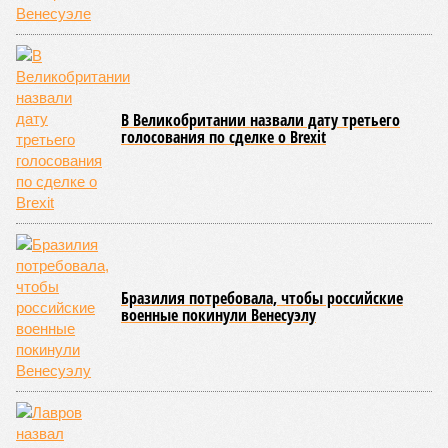
Все стихии сразу
Около 100 лет назад в Поднебесной приключилось то, что
у нас назвали бы тридцатью тремя несчастьями. Страну
последовательно поразили: многолетняя засуха, страшный
паводок, невероятные ливни. Несколько миллионов
человек не пережили этот разгул стихий. Вот что тогда
приключилось.
Зима 1931 года выдалась в Китае чрезвычайно
продолжительной и суровой. Снега образовалось огромное
количество – казалось бы, хороший знак после периода
великой суши, продолжавшегося с 1928-го. Но всё
обратилось катастрофой. Снег растаял, устремился в реки,
начался небывалый паводок, быстро обернувшийся
страшным наводнением, которое обильные весенние ливни
только усугубили. К июню всё это преобразовалось в
массовый потоп, в июле же Китай в дополнение накрыло
сразу девятью циклонами. Последствия оказались
невообразимыми: наводнение погребло под собой