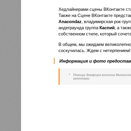
Хедлайнерами сцены ВКонтакте ст
Также на Сцене ВКонтакте предстан
Anacondaz
, владимирская рок-гру
андеграунда группа
Каспий
, а так
собственном стиле, который сочета
В общем, мы ожидаем великолепное
соскучилась. Ждем с нетерпением!
Информация и фото предоставл
*
Певица Земфира внесена Минюсто
агентами