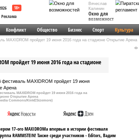
Вячеслав
2026
Калинин
Окно для
Реклама
возможностей
Конфликт
Общество
Бизнес
Спорт
Культура
аль MAXIDROM пройдет 19 июня 2016 года на стадионе Открытие Арена
OM пройдет 19 июня 2016 года на стадионе
естиваль MAXIDROM пройдет 19 июня 2016 года на
дионе Открытие Арена
media Commons/KinkESizemore)
ером 17-ого MAXIDROMа впервые в истории фестиваля
группа RAMMSTEIN! Также среди участников - Editors, Вадим