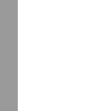
несколько тому примеров.
Все стихии сразу
Около 100 лет назад в Поднебесно
тремя несчастьями. Страну послед
паводок, невероятные ливни. Неск
стихий. Вот что тогда приключилось
Зима 1931 года выдалась в Китае 
образовалось огромное количество
суши, продолжавшегося с 1928-го. 
устремился в реки, начался небы
наводнением, которое обильные вес
преобразовалось в массовый потоп
циклонами. Последствия оказались
территорию в 180 тыс. квадратных 
Курским или Калужским областям, 
В общем, недаром события 1931-го
смертоносных стихийных бедствий,
пострадавших в тот год достигло 5