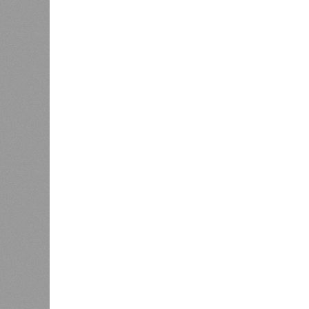
характерно, Россию и Европу подо
не затрагивали, здесь беды были 
голод и масштабные эпидемии вро
погибших) или «испанки» (по разным
Когда земля – дыбом
Но это дела давно минувших дней.
A-Z Animals, основываясь на совр
тенденциях, составили свой списо
бедствий, угрожающих человечеству
«Золото» получили землетрясения.
Тихоокеанское вулканическое огне
западное побережье Северной и Юж
расположены на очень активных ли
центральная часть США – причина
Землетрясения средней силы – явле
периодически, раз в несколько стол
примеру, в самом конце 2004 года 
Суматра, а следом пошли огромные
тыс. погибших.