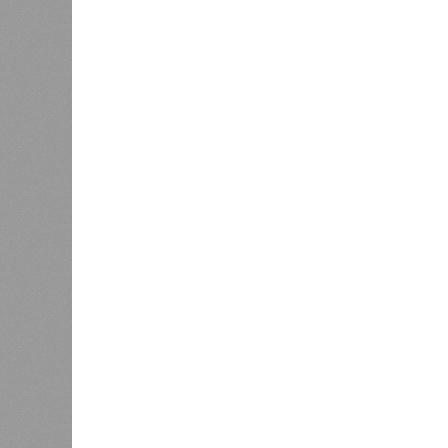
В РАЗДЕЛЕ
Природа
1
стремит
Право на память
особенн
катастр
0
на день
Расск
0
очеред
биолог
жизни 
света 
где ум
Энергообман
Да, на
единст
(фото: en.wikipedia.org)
полноц
жизнь 
планете включают в себя всевозмо
явления, которые для человека до