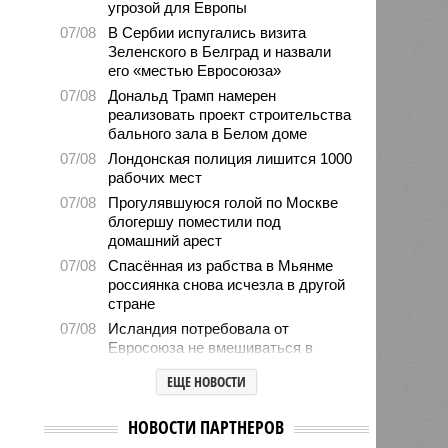
угрозой для Европы
07/08
В Сербии испугались визита
Зеленского в Белград и назвали
его «местью Евросоюза»
07/08
Дональд Трамп намерен
реализовать проект строительства
бального зала в Белом доме
07/08
Лондонская полиция лишится 1000
рабочих мест
07/08
Прогулявшуюся голой по Москве
блогершу поместили под
домашний арест
07/08
Спасённая из рабства в Мьянме
россиянка снова исчезла в другой
стране
07/08
Исландия потребовала от
Евросоюза не вмешиваться в
референдум по членству в
ЕЩЕ НОВОСТИ
объединении
07/08
Ставшего мемом американца
НОВОСТИ ПАРТНЕРОВ
Уолкера вызвали в миграционную