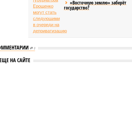
«Восточную землю» заберёт
государство?
ОММЕНТАРИИ
0
ЕЩЕ НА САЙТЕ
еству свой крутой нрав – когда покажет снова?
 крутой нрав – когда покажет снова?
овечеству свой крутой нрав – когда покажет снова?
(фото: АР-ТАСС)