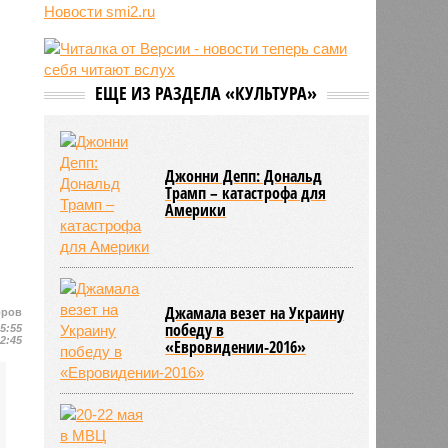
службу
Новости smi2.ru
07/08
Марокко опасается нового
наплыва мигрантов в Сеуту
07/08
Китай запускает еженедельный
контейнерный маршрут в Европу
ЕЩЕ ИЗ РАЗДЕЛА «КУЛЬТУРА»
через Севморпуть
07/08
Россия опередила по зарплатам
три страны ЕС
Джонни Депп: Дональд
Трамп – катастрофа для
Америки
Джамала везет на Украину
оров
победу в
15:55
12:45
«Евровидении-2016»