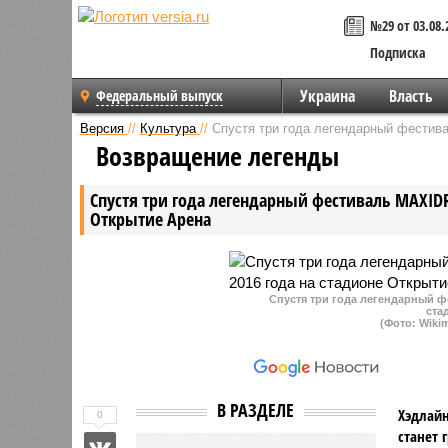
№29 от 03.08.
Подписка
Украина
Власть
Федеральный выпуск
Версия
//
Культура
//
Спустя три года легендарный фестив
Возвращение легенды
Спустя три года легендарный фестиваль MAXIDR
Открытие Арена
Спустя три года легендарный ф
ста
(Фото: Wiki
В РАЗДЕЛЕ
Хэдлайн
0
станет 