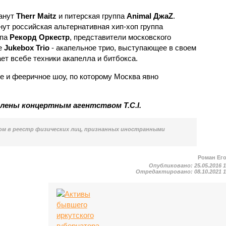
анут
Therr Maitz
и питерская группа
Animal ДжаZ
.
ут российская альтернативная хип-хоп группа
ппа
Рекорд Оркестр
, представители московского
же
Jukebox Trio
- акапельное трио, выступающее в своем
ет всебе техники акапелла и битбокса.
 и фееричное шоу, по которому Москва явно
ены концертным агентством T.C.I.
м в реестр физических лиц, признанных иностранными
Роман Ег
Опубликовано:
25.05.2016 
Отредактировано:
08.10.2021 