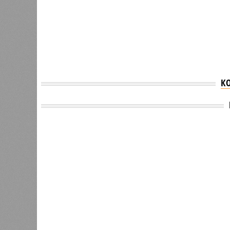
К
Версия
//
Общество
//
Земля уже не раз показывала человеч
Последние времена
Земля уже не раз показывала человечеству свой
Земля уже не раз показывала чел