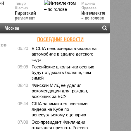
Тимур
Марина
Шафир
Ярдаева
Пиратский
Интеллектом
регламент
– по голове
Москва
ПОСЛЕДНИЕ НОВОСТИ
3310
09:20
В США пенсионерка въехала на
автомобиле в здание детского
сада
09:09
Российские школьники осенью
будут отдыхать больше, чем
зимой
08:49
Финский МИД не удалил
рекомендации для граждан,
воюющих за ВСУ
08:44
США занимаются поисками
лидера на Кубе по
венесуэльскому сценарию
07/08
Экс-президент Финляндии
отказался признать Россию