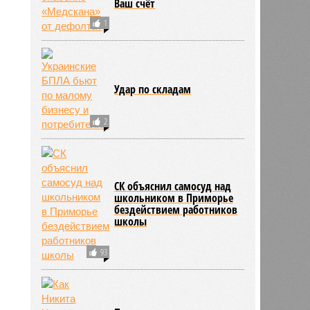
Ваш счёт
1
Удар по складам
2
0
СК объяснил самосуд над
школьником в Приморье
бездействием работников
школы
93