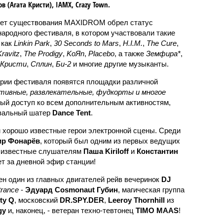
в (Агата Кристи), IAMX, Сrazy Town.
лет существования MAXIDROM обрел статус
ародного фестиваля, в котором участвовали такие
 как
Linkin Park
,
30 Seconds to Mars
,
H.I.M.
,
The Cure
,
ravitz
,
The Prodigy
,
KoЯn
,
Placebo
, а также
Земфира*
,
 Кристи
,
Сплин
,
Би-2
и многие другие музыканты.
ории фестиваля появятся площадки различной
ртивные, развлекательные, фудкорты и многое
ный доступ ко всем дополнительным активностям,
вальный шатер
Dance Tent
.
 хорошо известные герои электронной сцены. Среди
р Фонарёв
, который был одним из первых ведущих
е известные слушателям
Паша Kiriloff
и
Константин
ет за дневной эфир станции!
ен один из главных двигателей рейв вечеринок
DJ
trance
-
Эдуард Cosmonaut Губин
, магическая группа
ty Q
, московский
DR.SPY.DER
,
Leeroy Thornhill
из
gy
и, наконец, - ветеран техно-тевтонец
TIMO MAAS
!