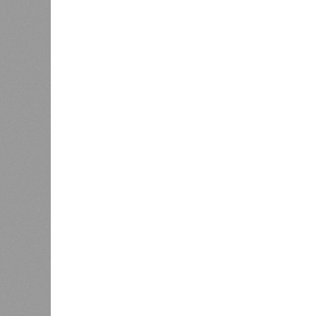
составило 4 миллиона. Впрочем, для
года вода прорвала многочисленны
Северный Китай, так как местность
препятствий на своём пути, уничто
квадратных километров (а это бол
2 млн человек остались без крова,
спровоцированной катастрофой па
Третье место по кровожадности в р
бедствий занимает смертоносный ц
ставший самым мощным среди себе
наблюдений. Он поразил территори
тогда называвшейся Восточным Пак
штата Западная Бенгалия. Шторма 
полумиллиона человек.
Кажется, стремящаяся сохранить с
знала о том, какие именно страны 
«грязными» в плане производств, 
их демографию. А как ещё объяснить
природных катастроф почти все ме
разразившиеся в Индии, Пакистане