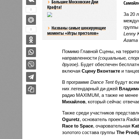
Большие Московские Дни
Самойло
Крафта!
0
За 20 
междун
группы
Названы самые шокирующие
0
моменты «Игры престолов»
Lenny K
Агата
Помимо Главной Сцены, на террит
направленности
(социальные, спо
другое)
. Будет обеспечен бесплат
включая
Сцену Вконтакте
и танце
В программе
Dance Tent
будут всем
них легендарный ди-джей
Владими
радио MAXIMUM, а также не мене
Михайлов
, который сейчас отвеча
Также среди участников представл
Oguretz
, основатель проекта
Radio
Race to Space
, очаровательная
Kat
золотого состава группы
The Prodi