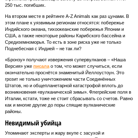
250 тыс. погибших.
На втором месте в рейтинге A-Z Animals как раз цунами. В
этом плане к уязвимым регионам относятся: побережье
Индийского океана, тихо­океанские побережья Японии и
США, а также некоторые районы Карибского бассейна и
Средиземноморья. То есть в зоне риска уже не только
Поднебесная с Индией – не так ли?
«Бронзу» получают извержения супервулканов – «Наша
Версия» уже
писала
о том, что может случиться, если
окончательно проснётся знаменитый Йеллоустоун. Это
грозит не только уничтожением части Соединённых
Штатов, но и общепланетарной катастрофой вплоть до
возникновения «вулканической зимы». Флегрейские поля в
Италии, кстати, тоже не стоит сбрасывать со счетов. Равно
как и многие другие до поры спящие вулканические
районы.
Невидимый убийца
Упоминают эксперты и жару вкупе с засухой и