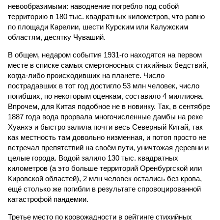
невообразимыми: наводнение погребло под собой
территорию в 180 тыс. квадратных километров, что равно
по площади Карелии, шести Курским или Калужским
областям, десятку Чуваший.
В общем, недаром события 1931-го находятся на первом
месте в списке самых смертоносных стихийных бедствий,
когда-либо происходивших на планете. Число
пострадавших в тот год достигло 53 млн человек, число
погибших, по некоторым оценкам, составило 4 миллиона.
Впрочем, для Китая подобное не в новинку. Так, в сентябре
1887 года вода прорвала многочисленные дамбы на реке
Хуанхэ и быстро залила почти весь Северный Китай, так
как местность там довольно низменная, и потоп просто не
встречал препятствий на своём пути, уничтожая деревни и
целые города. Водой залило 130 тыс. квадратных
километров (а это больше территорий Оренбургской или
Кировской областей), 2 млн человек остались без крова,
ещё столько же погибли в результате спровоцированной
катастрофой пандемии.
Третье место по кровожадности в рейтинге стихийных