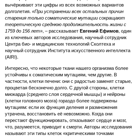
вычёркивают эти цифры из всех возможных вариантов
долголетия.
«При устранении всех остальных причин
старения только соматические мутации сокращают
теоретическую среднюю продолжительность жизни с
1759 до 156 лет»
, – рассказывает
Евгений Ефимов
, один
из ключевых авторов исследования, научный сотрудник
Центра био- и медицинских технологий Сколтеха и
научный сотрудник Института искусственного интеллекта
(AIRI).
Интересно, что некоторые ткани нашего организма более
устойчивы к соматическим мутациям, чем другие. В
частности, клетки печени: они с радостью заменят старые,
процветая бесконечно долго. С другой стороны, клетки
миокарда (среднего слоя сердечной мышцы) и нейроны
(клетки головного мозга) гораздо более подвержены
мутациям: если их функция деления и размножения
утрачена, восстановить её невозможно. Когда они
перестают функционировать, отказывают сердце и мозг,
что, разумеется, приводит к смерти. Авторы исследования
называют эти типы клеток «критическими точками