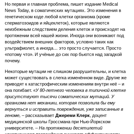
Но первая и главная проблема, пишет издание Medical
News Today, в соматических мутациях. Это изменения в
генетическом коде любой клетки организма (кроме
сперматозоидов и яйцеклеток), которые являются
неизбежным следствием деления клеток и происходят на
протяжении всей нашей жизни. Иногда они возникают под
воздействием внешних факторов, условно таких как
ультрафиолет, а иногда… это просто случается. Просто
«потому что». И учёные до сих пор бьются над загадкой
почему.
Некоторые мутации не слишком разрушительны, и клетка
может существовать в слегка изменённом виде. Другие же
приводят к катастрофическим изменениям внутри неё – и
она погибает.
«У 80-летнего человека в типичной клетке
присутствуют тысячи соматических мутаций. У
организма нет механики, которая позволила бы ему
вернуться и исправить повреждения, уже записанные в
геноме,
– рассказывает
Джереми Клерк
, доцент
медицинской школы Гроссмана при Нью-Йоркском
университете.
– На протяжении десятилетий