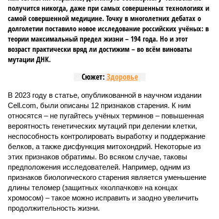
получится никогда, даже при самых совершенных технологиях и
самой совершенной медицине. Точку в многолетних дебатах о
долголетии поставило новое исследование российских учёных: в
теории максимальный предел жизни – 194 года. Но и этот
возраст практически вряд ли достижим – во всём виноваты
мутации ДНК.
Сюжет:
Здоровье
В 2023 году в статье, опубликованной в научном издании
Cell.com, были описаны 12 признаков старения. К ним
относятся – не пугайтесь учёных терминов – повышенная
вероятность генетических мутаций при делении клетки,
неспособность контролировать выработку и поддержание
белков, а также дисфункция митохондрий. Некоторые из
этих признаков обратимы. Во всяком случае, таковы
предположения исследователей. Например, одним из
признаков биологического старения является уменьшение
длины теломер (защитных «колпачков» на концах
хромосом) – такое можно исправить и заодно увеличить
продолжительность жизни.