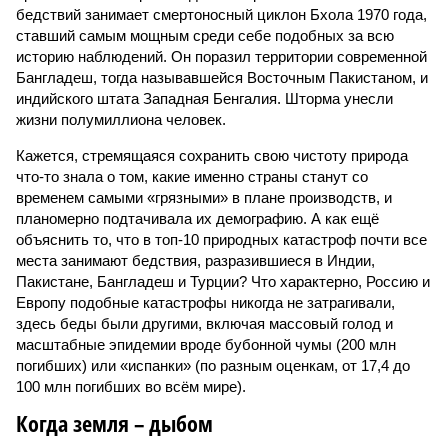
бедствий занимает смертоносный циклон Бхола 1970 года,
ставший самым мощным среди себе подобных за всю
историю наблюдений. Он поразил территории современной
Бангладеш, тогда называвшейся Восточным Пакистаном, и
индийского штата Западная Бенгалия. Шторма унесли
жизни полумиллиона человек.
Кажется, стремящаяся сохранить свою чистоту природа
что-то знала о том, какие именно страны станут со
временем самыми «грязными» в плане производств, и
планомерно подтачивала их демографию. А как ещё
объяснить то, что в топ-10 природных катастроф почти все
места занимают бедствия, разразившиеся в Индии,
Пакистане, Бангладеш и Турции? Что характерно, Россию и
Европу подобные катастрофы никогда не затрагивали,
здесь беды были другими, включая массовый голод и
масштабные эпидемии вроде бубонной чумы (200 млн
погибших) или «испанки» (по разным оценкам, от 17,4 до
100 млн погибших во всём мире).
Когда земля – дыбом