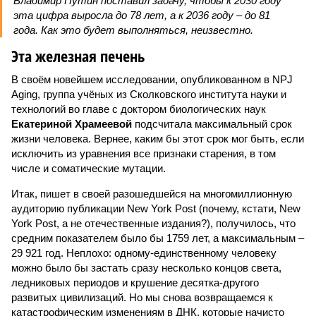
Владимир Путин поставил задачу, чтобы к 2030 году
эта цифра выросла до 78 лет, а к 2036 году – до 81
года. Как это будет выполняться, неизвестно.
Эта железная печень
В своём новейшем исследовании, опубликованном в NPJ
Aging, группа учёных из Сколковского института науки и
технологий во главе с доктором биологических наук
Екатериной Храмеевой
подсчитала максимальный срок
жизни человека. Вернее, каким бы этот срок мог быть, если
исключить из уравнения все признаки старения, в том
числе и соматические мутации.
Итак, пишет в своей разошедшейся на многомиллионную
аудиторию публикации New York Post (почему, кстати, New
York Post, а не отечественные издания?), получилось, что
средним показателем было бы 1759 лет, а максимальным –
29 921 год. Неплохо: одному-единственному человеку
можно было бы застать сразу несколько концов света,
ледниковых периодов и крушение десятка-другого
развитых цивилизаций. Но мы снова возвращаемся к
катастрофическим изменениям в ДНК, которые начисто