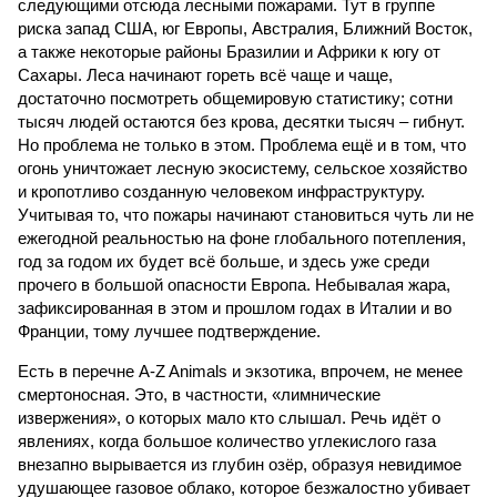
следующими отсюда лесными пожарами. Тут в группе
риска запад США, юг Европы, Австралия, Ближний Восток,
а также некоторые районы Бразилии и Африки к югу от
Сахары. Леса начинают гореть всё чаще и чаще,
достаточно посмотреть общемировую статистику; сотни
тысяч людей остаются без крова, десятки тысяч – гибнут.
Но проблема не только в этом. Проблема ещё и в том, что
огонь уничтожает лесную экосистему, сельское хозяйство
и кропотливо созданную человеком инфраструктуру.
Учитывая то, что пожары начинают становиться чуть ли не
ежегодной реальностью на фоне глобального потепления,
год за годом их будет всё больше, и здесь уже среди
прочего в большой опасности Европа. Небывалая жара,
зафиксированная в этом и прошлом годах в Италии и во
Франции, тому лучшее подтверждение.
Есть в перечне A-Z Animals и экзотика, впрочем, не менее
смертоносная. Это, в частности, «лимнические
извержения», о которых мало кто слышал. Речь идёт о
явлениях, когда большое количество углекислого газа
внезапно вырывается из глубин озёр, образуя невидимое
удушающее газовое облако, которое безжалостно убивает