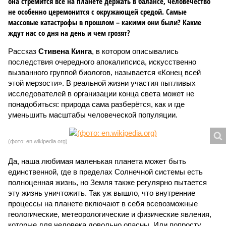
она стремится всё на планете держать в балансе, человечество
не особенно церемонится с окружающей средой. Самые
массовые катастрофы в прошлом – какими они были? Какие
ждут нас со дня на день и чем грозят?
Рассказ
Стивена Кинга
, в котором описывались
последствия очередного апокалипсиса, искусственно
вызванного группой биологов, называется «Конец всей
этой мерзости». В реальной жизни участия пытливых
исследователей в организации конца света может не
понадобиться: природа сама разберётся, как и где
уменьшить масштабы человеческой популяции.
(фото: en.wikipedia.org)
Да, наша любимая маленькая планета может быть
единственной, где в пределах Солнечной системы есть
полноценная жизнь, но Земля также регулярно пытается
эту жизнь уничтожить. Так уж вышло, что внутренние
процессы на планете включают в себя всевозможные
геологические, метеорологические и физические явления,
которые для человека довольно опасны. Или попросту