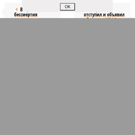
OK
Возраст
Инфантино
бессмертия
отступил и объявил
об отказе ФИФА от
продажи доли прав
на чемпионат мира
КОММЕНТАРИИ
1
Новости smi2.ru
ПОСЛЕДНИЕ НОВОСТИ
09:07
Волна самоубийств прокатилась в
киберкомандовании США на фоне иранской войны
06/08
В Румынии заявили о неготовности брать на себя
помощь Украине
06/08
Матвиенко: россиянам могут рекомендовать не
посещать Армению
06/08
Пьяный поляк жестоко избил двух
соотечественников, перепутав их с украинцами
06/08
Эксперт оценил будущее человечества в эпоху