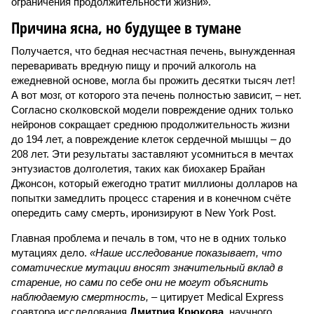
ограничения продолжительности жизни».
Причина ясна, но будущее в тумане
Получается, что бедная несчастная печень, вынужденная
переваривать вредную пищу и прочий алкоголь на
ежедневной основе, могла бы прожить десятки тысяч лет!
А вот мозг, от которого эта печень полностью зависит, – нет.
Согласно сколковской модели повреждение одних только
нейронов сокращает среднюю продолжительность жизни
до 194 лет, а повреждение клеток сердечной мышцы – до
208 лет. Эти результаты заставляют усомниться в мечтах
энтузиастов долголетия, таких как биохакер Брайан
Джонсон, который ежегодно тратит миллионы долларов на
попытки замедлить процесс старения и в конечном счёте
опередить саму смерть, иронизируют в New York Post.
Главная проблема и печаль в том, что не в одних только
мутациях дело.
«Наше исследование показывает, что
соматические мутации вносят значительный вклад в
старение, но сами по себе они не могут объяснить
наблюдаемую смертность, –
цитирует Medical Express
соавтора исследования
Дмитрия Крюкова
, научного