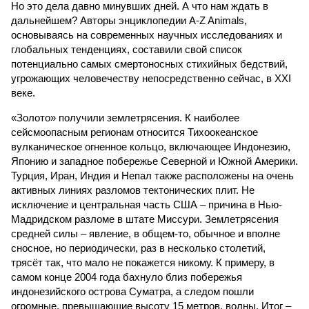
Но это дела давно минувших дней. А что нам ждать в
дальнейшем? Авторы энциклопедии A-Z Animals,
основываясь на современных научных исследованиях и
глобальных тенденциях, составили свой список
потенциально самых смертоносных стихийных бедствий,
угрожающих человечеству непосредственно сейчас, в XXI
веке.
«Золото» получили землетрясения. К наиболее
сейсмоопасным регионам относится Тихоокеанское
вулканическое огненное кольцо, включающее Индонезию,
Японию и западное побережье Северной и Южной Америки.
Турция, Иран, Индия и Непал также расположены на очень
активных линиях разломов тектонических плит. Не
исключение и центральная часть США – причина в Нью-
Мадридском разломе в штате Миссури. Землетрясения
средней силы – явление, в общем-то, обычное и вполне
сносное, но периодически, раз в несколько столетий,
трясёт так, что мало не покажется никому. К примеру, в
самом конце 2004 года бахнуло близ побережья
индонезийского острова Суматра, а следом пошли
огромные, превышающие высоту 15 метров, волны. Итог –