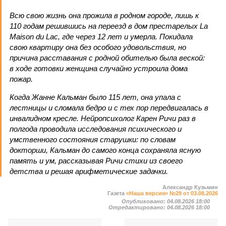
Всю свою жизнь она прожила в родном городе, лишь к
110 годам решившись на переезд в дом престарелых La
Maison du Lac, где через 12 лет и умерла. Покидала
свою квартиру она без особого удовольствия, но
причина расставания с родной обителью была веской:
в ходе готовки женщина случайно устроила дома
пожар.
Когда Жанне Кальман было 115 лет, она упала с
лестницы и сломала бедро и с тех пор передвигалась в
инвалидном кресле. Нейропсихолог Карен Ричи раз в
полгода проводила исследования психического и
умственного состояния старушки: по словам
докторши, Кальман до самого конца сохраняла ясную
память и ум, рассказывая Ричи стихи из своего
детства и решая арифметические задачки.
Александр Кузьмин
Газета
«Наша версия» №29 от 03.08.2026
Опубликовано:
04.08.2026 18:00
Отредактировано:
04.08.2026 18:00