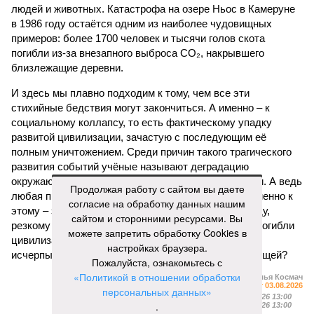
людей и животных. Катастрофа на озере Ньос в Камеруне
в 1986 году остаётся одним из наиболее чудовищных
примеров: более 1700 человек и тысячи голов скота
погибли из-за внезапного выброса CO₂, накрывшего
близлежащие деревни.
И здесь мы плавно подходим к тому, чем все эти
стихийные бедствия могут закончиться. А именно – к
социальному коллапсу, то есть фактическому упадку
развитой цивилизации, зачастую с последующим её
полным уничтожением. Среди причин такого трагического
развития событий учёные называют деградацию
окружающей среды, истощение ресурсов и болезни. А ведь
Продолжая работу с сайтом вы даете
любая природная катастрофа непременно ведёт именно к
согласие на обработку данных нашим
этому – экономическому кризису, эпидемиям, голоду,
сайтом и сторонними ресурсами. Вы
резкому сокращению численности населения. Так погибли
можете запретить обработку Cookies в
цивилизации шумеров, майя, кхмеров – список не
настройках браузера.
исчерпывающий. Какая цивилизация будет следующей?
Пожалуйста, ознакомьтесь с
«Политикой в отношении обработки
Илья Космач
Газета
«Наша версия» №29 от 03.08.2026
персональных данных»
Опубликовано:
05.08.2026 13:00
.
Отредактировано:
05.08.2026 13:00