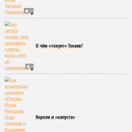
массовые катастрофы в прошлом – какими они были? Какие
ждут нас со дня на день и чем грозят?
Рассказ
Стивена Кинга
, в котором описывались
последствия очередного апокалипсиса, искусственно
вызванного группой биологов, называется «Конец всей
этой мерзости». В реальной жизни участия пытливых
исследователей в организации конца света может не
понадобиться: природа сама разберётся, как и где
уменьшить масштабы человеческой популяции.
(фото: en.wikipedia.org)
Да, наша любимая маленькая планета может быть
единственной, где в пределах Солнечной системы есть
полноценная жизнь, но Земля также регулярно пытается
эту жизнь уничтожить. Так уж вышло, что внутренние
процессы на планете включают в себя всевозможные
геологические, метеорологические и физические явления,
которые для человека довольно опасны. Или попросту
смертельны. И вот несколько тому примеров.