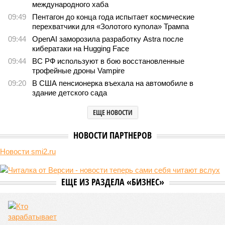
351
«Станция ожидания» для дольщиков
В нескольких станциях от уже сданного «Сказочного
леса» пайщики ЖК «Станция Л» продолжают ждать от
компании Capital Group начала реальной достройки
В нескольких станциях от уже сданного «Сказочного леса» пайщики ЖК
«Станция Л» продолжают ждать от компании Capital Group начала
реальной достройки (изображение сгенерировано ИИ)
Пока в Ярославском районе СВАО дольщики «Сказочного леса»
уже получают ключи – в мае 2026 года были получены
заключение о соответствии проектной документации и
разрешение на ввод жилищного комплекса в эксплуатацию –
совсем недалеко, в паре станций метро южнее, на Люблинской