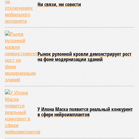
улице, картина, можно сказать, прямо противоположная.
Сюжет:
Недвижимость
ЖК «Светлый мир «Станция Л»: та же группа компаний-
банкрот Seven Suns Development, та же
анонсированная
схема достройки через Capital Group осенью 2024 года, но
за прошедшие два года результатов, по словам дольщиков,
практически не видно. По
информации
из профильных
порталов, первую очередь ЖК строители обещают сдать к
декабрю 2026 г., вторую – к марту 2028-го. Но никто при
этом из кураторов стройки не задается вопросом: как эти
сроки должны материализоваться? На строительной
площадке, по свидетельствам дольщиков, регулярно
бывающих у забора, какая-либо техника отсутствует. Ни
бетононасосов, ни работающих кранов, ни признаков
мобилизации подрядчиков. При том, что до «декабря 2026»
осталось менее полугода.
Если в «Сказочном лесу» техзаказчик публично
отчитывался о поэтапной готовности – 90%, затем 97%, с
конкретными инженерными работами (усиление