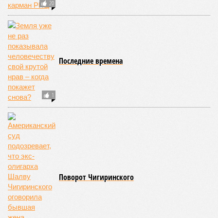
КОММЕНТАРИИ
0
Новости smi2.ru
Версия
//
Общество
//
Земля уже не раз показывала человечеству свой
крутой нрав – когда покажет снова?
785
Последние времена
Земля уже не раз показывала человечеству свой крутой
нрав – когда покажет снова?
Земля уже не раз показывала человечеству свой крутой нрав – когда
покажет снова? (фото: АР-ТАСС)
Природа постоянно вступает в противоречие с нами. Ведь пока
она стремится всё на планете держать в балансе, человечество
не особенно церемонится с окружающей средой. Самые