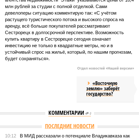
млн рублей за студии с полной отделкой. Сами
девелоперы ситуацию комментирую так: «С учётом
растущего туристического потока и высокого спроса на
аренду, всё больше покупателей рассматривают
Сестрорецк в долгосрочной перспективе. Возможность
купить квартиру в Сестрорецке сегодня означает
инвестицию не только в квадратные метры, но и в
устойчивый спрос на жильё, который, по нашим прогнозам,
будет сохраняться».
Отдел новостей «Нашей версии»
«Восточную
землю» заберёт
государство?
КОММЕНТАРИИ
0
Версия
//
Конфликт
//
В нескольких станциях от уже сданного
«Сказочного леса» пайщики ЖК «Станция Л» продолжают ждать от
компании Capital Group начала реальной достройки