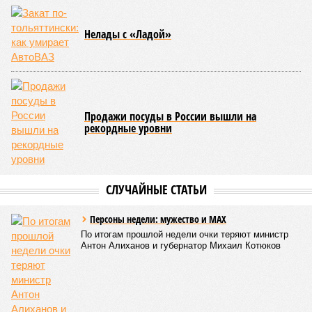
монолитных конструкций, устранение проектных ошибок) –
то по «Станции Л» подобной публичной отчётности
дольщики не видят. Ни Capital Group, ни кураторы
строительства не подтверждают ни соблюдения графика
строительства, ни объёма фактически выполненных работ.
Напрашивается закономерный вопрос: если
декларируемая «Capital Group модель (достраивать
проблемные объекты SSD») сработала на
Лосиноостровской, почему она не масштабируется на
Люблино? И означает ли отсутствие техники на площадке,
что в реальности подрядчик по «Станции Л» ещё даже не
определён?
Митинги
и палаточные лагеря у объекта в
2025–2026 годах, похоже, не изменили ситуацию.
«В
последние месяцы в личном общении нам перестали
называть даже ориентировочные сроки»
, – рассказывают
расстроенные дольщики.
Казалось бы, формально ответственность по
достраиванию объекта распределена. Seven Suns
Development – банкрот, часть его структур признана