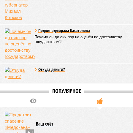
несостоятельной ещё в 2024 году, бенефициар компании
находится под следствием по ст. 200.3 УК РФ. Достройку
проблемных объектов группы – «Станции Л», «Сказочного
леса» и «В стремлении к свету», согласно информации на
сайтах Capital Group, осенью 2024 г. взяла на себя. Два из
трёх объектов уже сданы или близки к сдаче. Третий –
«Станция Л», крупнейший по числу пострадавших
дольщиков (3908 квартир в пяти корпусах) – по факту
остаётся стройплощадкой без стройки. Возникает вопрос:
распространяется ли договорённость 2024 года на
«Станцию Л» в полном объёме или приоритет отдан
объектам мешей сложности и меньшего масштаба?
Источник: https://avaho.ru/novostroyka/moskva/uvao/lyublino/svetlyy-mir-
stantsiya-l/9303640/?ysclid=msemqdok6w326352116
Если да, то на каком основании декларируются конкретные
даты сдачи жилого комплекса (декабрь 2026 – март 2028),
если фаза активных строительных работ, если судить по
отсутствию техники на площадке, ещё не началась? При
этом на бумаге даты ввода ЖК в строй продолжают
фигурировать
в объявлениях о продаже квартир на