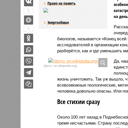
Право на память
особенн
катастр
0
на день
Энергообман
Расск
0
очеред
биологов, называется «Конец всей
исследователей в организации кон
разберётся, как и где уменьшить 
Да, на
(фото: en.wikipedia.org)
единст
полноц
жизнь уничтожить. Так уж вышло, 
всевозможные геологические, мете
человека довольно опасны. Или по
Все стихии сразу
Около 100 лет назад в Поднебесно
тремя несчастьями. Страну послед