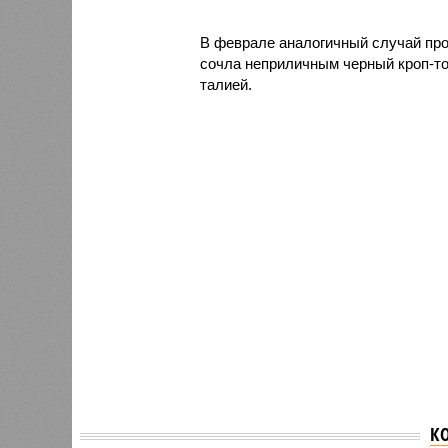
В феврале аналогичный случай про
сочла неприличным черный кроп-то
талией.
К
Сотрудники
Из-за 