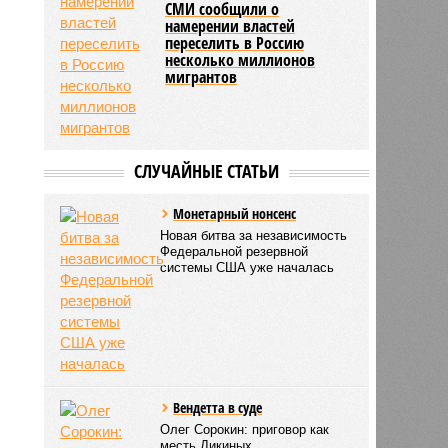
СМИ сообщили о
намерении властей
переселить в Россию
несколько миллионов
мигрантов
СЛУЧАЙНЫЕ СТАТЬИ
Монетарный нонсенс
Новая битва за независимость
Федеральной резервной
системы США уже началась
Вендетта в суде
Олег Сорокин: приговор как
месть Дикиных