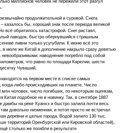
олько миллионов человек не пережили этот разгул
.
чрезвычайно продолжительной и суровой. Снега
 – казалось бы, хороший знак после периода великой
Но всё обратилось катастрофой. Снег растаял,
валый паводок, быстро обернувшийся страшным
енние ливни только усугубили. К июню всё это
, в июле же Китай в дополнение накрыло сразу девятью
 невообразимыми: наводнение погребло под собой
километров, что равно по площади Карелии, шести
десятку Чуваший.
 находятся на первом месте в списке самых
 когда-либо происходивших на планете. Число
3 млн человек, число погибших, по некоторым оценкам,
 Китая подобное не в новинку. Так, в сентябре 1887
е дамбы на реке Хуанхэ и быстро залила почти весь
 там довольно низменная, и потоп просто не встречал
жая деревни и целые города. Водой залило 130 тыс.
ьше территорий Оренбургской или Кировской областей),
 ещё столько же погибли в результате