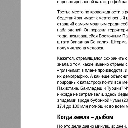
спровоцированной катастрофой па
Третье место по кровожадности в р
бедствий занимает смертоносный ц
ставший самым мощным среди себе
наблюдений. Он поразил территори
тогда называвшейся Восточным Пак
штата Западная Бенгалия. Шторма 
полумиллиона человек.
Кажется, стремящаяся сохранить с
знала о том, какие именно страны 
«грязными» в плане производств, 
их демографию. А как ещё объяснить
природных катастроф почти все ме
Пакистане, Бангладеш и Турции? Ч
никогда не затрагивали, здесь бе
эпидемии вроде бубонной чумы (200
17,4 до 100 млн погибших во всём м
Когда земля – дыбом
Но это дела давно минувших дней.