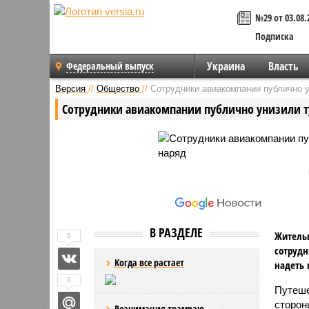
№29 от 03.08.
Подписка
Украина
Власть
Федеральный выпуск
Версия
//
Общество
//
Сотрудники авиакомпании публично у
Сотрудники авиакомпании публично унизили т
В РАЗДЕЛЕ
Жительн
0
сотрудн
Когда все растает
надеть 
0
Путеше
сторон
Реанимация трамваю