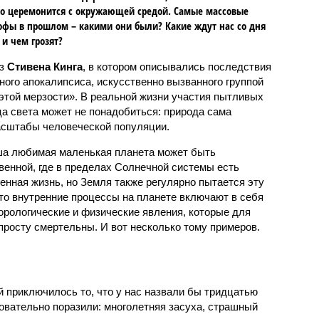
о церемонится с окружающей средой. Самые массовые
офы в прошлом – какими они были? Какие ждут нас со дня
 и чем грозят?
аз
Стивена Кинга
, в котором описывались последствия
ного апокалипсиса, искусственно вызванного группой
 этой мерзости». В реальной жизни участия пытливых
ца света может не понадобиться: природа сама
масштабы человеческой популяции.
ша любимая маленькая планета может быть
венной, где в пределах Солнечной системы есть
енная жизнь, но Земля также регулярно пытается эту
что внутренние процессы на планете включают в себя
орологические и физические явления, которые для
просту смертельны. И вот несколько тому примеров.
й приключилось то, что у нас назвали бы тридцатью
овательно поразили: многолетняя засуха, страшный