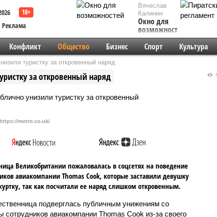
Вячеслав
2026
Калинин
Окно для
Реклама
возможностей
Конфликт
Общество
Бизнес
Спорт
Культура
низили туристку за откровенный наряд
уристку за откровенный наряд
1
https://metro.co.uk/
ица Великобритании пожаловалась в соцсетях на поведение
иков авиакомпании Thomas Cook, которые заставили девушку
куртку, так как посчитали ее наряд слишком откровенным.
ственница подверглась публичным унижениям со
ы сотрудников авиакомпании Thomas Cook из-за своего