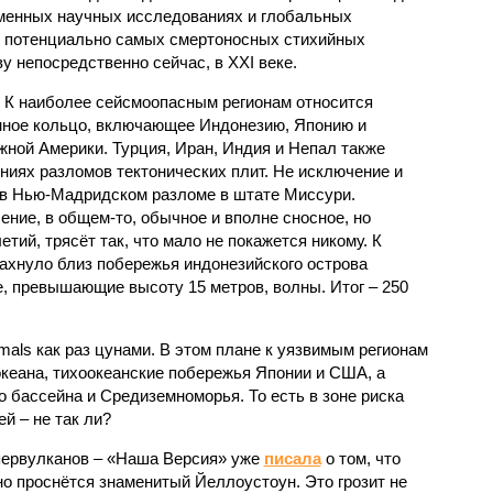
еменных научных исследованиях и глобальных
к потенциально самых смертоносных стихийных
 непосредственно сейчас, в XXI веке.
 К наиболее сейсмоопасным регионам относится
нное кольцо, включающее Индонезию, Японию и
ной Америки. Турция, Иран, Индия и Непал также
ниях разломов тектонических плит. Не исключение и
 в Нью-Мадридском разломе в штате Миссури.
ние, в общем-то, обычное и вполне сносное, но
етий, трясёт так, что мало не покажется никому. К
бахнуло близ побережья индонезийского острова
, превышающие высоту 15 метров, волны. Итог – 250
imals как раз цунами. В этом плане к уязвимым регионам
кеана, тихо­океанские побережья Японии и США, а
 бассейна и Средиземноморья. То есть в зоне риска
й – не так ли?
первулканов – «Наша Версия» уже
писала
о том, что
но проснётся знаменитый Йеллоустоун. Это грозит не