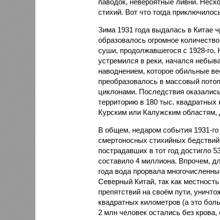
паводок, невероятные ливни. Неск
стихий. Вот что тогда приключилось
Зима 1931 года выдалась в Китае 
образовалось огромное количество
суши, продолжавшегося с 1928-го. 
устремился в реки, начался небы
наводнением, которое обильные вес
преобразовалось в массовый потоп
циклонами. Последствия оказались
территорию в 180 тыс. квадратных 
Курским или Калужским областям, 
В общем, недаром события 1931-го
смертоносных стихийных бедствий,
пострадавших в тот год достигло 5
составило 4 миллиона. Впрочем, для
года вода прорвала многочисленны
Северный Китай, так как местность
препятствий на своём пути, уничто
квадратных километров (а это бол
2 млн человек остались без крова,