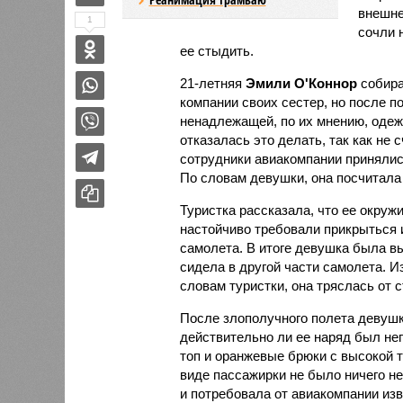
внешне
1
сочли 
ее стыдить.
21-летняя
Эмили О'Коннор
собира
компании своих сестер, но после п
ненадлежащей, по их мнению, одежд
отказалась это делать, так как не
сотрудники авиакомпании принялись
По словам девушки, она посчитала
Туристка рассказала, что ее окруж
настойчиво требовали прикрыться 
самолета. В итоге девушка была вы
сидела в другой части самолета. И
словам туристки, она тряслась от 
После злополучного полета девушк
действительно ли ее наряд был не
топ и оранжевые брюки с высокой 
виде пассажирки не было ничего н
и потребовала от авиакомпании изв