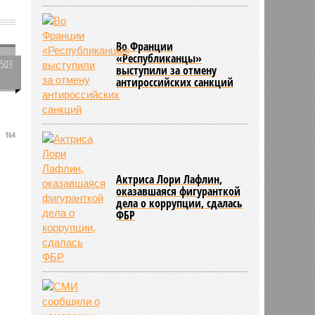
Во Франции
«Республиканцы»
2503
выступили за отмену
0
антироссийских санкций
164
Актриса Лори Лафлин,
оказавшаяся фигуранткой
дела о коррупции, сдалась
ФБР