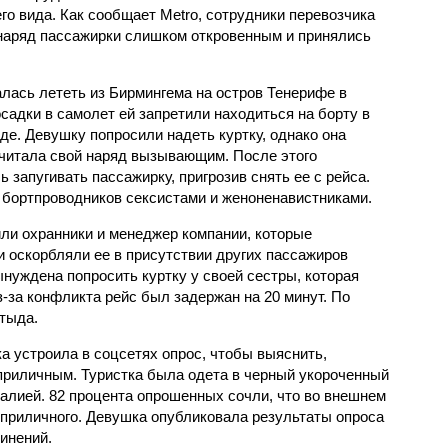
го вида. Как сообщает Metro, сотрудники перевозчика
наряд пассажирки слишком откровенным и принялись
лась лететь из Бирмингема на остров Тенерифе в
осадки в самолет ей запретили находиться на борту в
е. Девушку попросили надеть куртку, однако она
 считала свой наряд вызывающим. После этого
 запугивать пассажирку, пригрозив снять ее с рейса.
 бортпроводников сексистами и женоненавистниками.
или охранники и менеджер компании, которые
и оскорбляли ее в присутствии других пассажиров
нуждена попросить куртку у своей сестры, которая
з-за конфликта рейс был задержан на 20 минут. По
стыда.
а устроила в соцсетях опрос, чтобы выяснить,
приличным. Туристка была одета в черный укороченный
талией. 82 процента опрошенных сочли, что во внешнем
еприличного. Девушка опубликовала результаты опроса
инений.