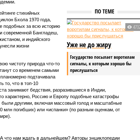
ндемии.
ПО ТЕМЕ
ейтинге стихийных
иклон Бхола 1970 года,
 подобных за всю историю
473
и современной Бангладеш,
истаном, и индийского
Уже не до жиру
унесли жизни
Государство посылает воротилам
сигналы, к которым хорошо бы
вою чистоту природа что-то
прислушаться
станут со временем самыми
и планомерно подтачивала
 то, что в топ-10
ста занимают бедствия, разразившиеся в Индии,
то характерно, Россию и Европу подобные катастрофы
ды были другими, включая массовый голод и масштабные
 млн погибших) или «испанки» (по разным оценкам, от
ире).
 А что нам ждать в дальнейшем? Авторы энциклопедии