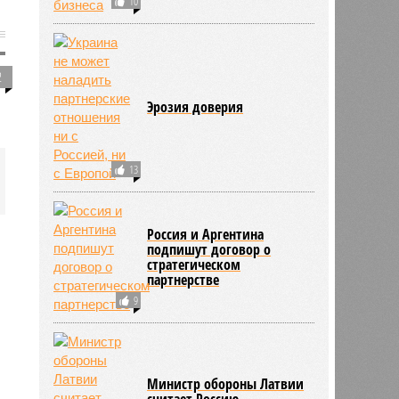
10
2
Эрозия доверия
13
Россия и Аргентина
подпишут договор о
стратегическом
партнерстве
9
Министр обороны Латвии
считает Россию