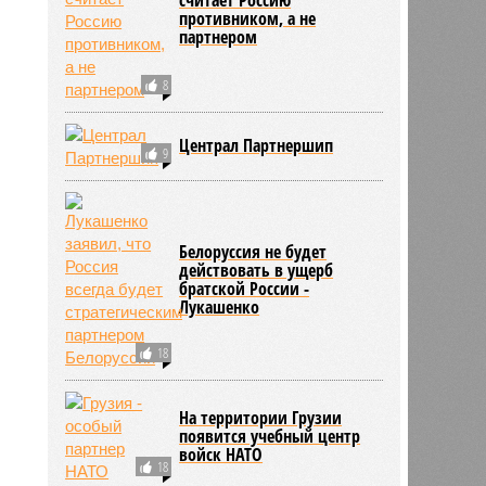
противником, а не
партнером
8
Централ Партнершип
9
Белоруссия не будет
действовать в ущерб
братской России -
Лукашенко
18
На территории Грузии
появится учебный центр
войск НАТО
18