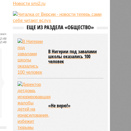
05/08
Baza: в водопроводной воде в
Новости smi2.ru
Тюмени обнаружено превышение
ряда вредных веществ
05/08
ТЦК заработали 3 миллиарда
долларов на «мёртвых душах»
ЕЩЕ ИЗ РАЗДЕЛА «ОБЩЕСТВО»
05/08
В Испании потребовали исключить
сии»
Марокко из числа организаторов
12:46
чемпионата мира 2030 года из-за
12:46
миграционного кризиса
В Нигерии под завалами
05/08
Сотрудница полиции помогла
школы оказались 100
человек
сыну обстрелять конкурирующую
банду
«Не верю!»