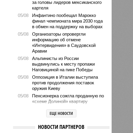
за головы лидеров мексиканского
картеля
05/08
Инфантино пообещал Марокко
финал чемпионата мира 2030 года
в обмен на поддержку на выборах
05/08
Организаторы опровергли
информацию об отмене
«Интервидения» в Саудовской
Аравии
05/08
Альпинисты из России
выдвинулись к месту пропажи
Наговициной на пике Победы
05/08
Оппозиция в Италии выступила
против продолжения поставок
оружия Киеву
05/08
Пенсионерка сожгла проданную по
«схеме Долиной» квартиру
05/08
Microsoft обвинила российских
ЕЩЕ НОВОСТИ
хакеров в глобальной охоте за
данными туристов через Wi-Fi в
отелях
НОВОСТИ ПАРТНЕРОВ