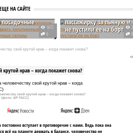
ртов начали
Сотрудники «Победы»
ЕЩЕ НА САЙТЕ
ть заполненные
приняли трезвую
и посадочные
пассажирку за пьяную и
1672
ы
не пустили ее на борт
0
регистрации
Авиакомпанию «Победа»
ов в аэропортах по
ожидает проверка транспортной
еству свой крутой нрав – когда покажет снова?
ру вышла из строя из-за
полиции после происшествия в
боте Microsoft.
мурманском аэропорту, где
ики вынуждены
сотрудники отказались пустить
 крутой нрав – когда покажет снова?
ь посадочные талоны от
на борт пассажирку, посчитав,
что женщина пьяна.
овечеству свой крутой нрав – когда покажет снова?
(фото: АР-ТАСС)
 постоянно вступает в противоречие с нами. Ведь пока она
ся всё на планете держать в балансе, человечество не