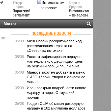
Тимур
Марина
Шафир
Ярдаева
Пиратский
Интеллектом
регламент
– по голове
Москва
ПОСЛЕДНИЕ НОВОСТИ
2425
05/08
МИД России раскритиковал ход
расследования теракта на
«Северных потоках»
05/08
Росстат зафиксировал первую с
мая недельную дефляцию: цены
на бензин и овощи пошли вниз
05/08
Минюст захотел добавить в меню
СИЗО яблоки, творог и сливочное
масло
05/08
Иран раскрыл подробности нового
маршрута через Ормузский
пролив
05/08
Госдеп США объявил рекордную
награду в 102 миллиона долларов