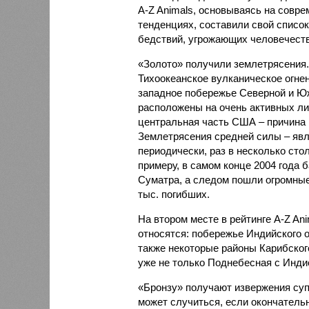
A-Z Animals, основываясь на совр
тенденциях, составили свой списо
бедствий, угрожающих человечеству
«Золото» получили землетрясения.
Тихоокеанское вулканическое огне
западное побережье Северной и Юж
расположены на очень активных ли
центральная часть США – причина
Землетрясения средней силы – явле
периодически, раз в несколько стол
примеру, в самом конце 2004 года 
Суматра, а следом пошли огромные
тыс. погибших.
На втором месте в рейтинге A-Z An
относятся: побережье Индийского о
также некоторые районы Карибского
уже не только Поднебесная с Индие
«Бронзу» получают извержения су
может случиться, если окончатель