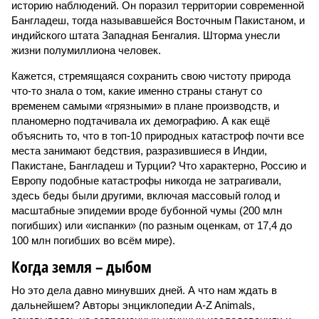
историю наблюдений. Он поразил территории современной
Бангладеш, тогда называвшейся Восточным Пакистаном, и
индийского штата Западная Бенгалия. Шторма унесли
жизни полумиллиона человек.
Кажется, стремящаяся сохранить свою чистоту природа
что-то знала о том, какие именно страны станут со
временем самыми «грязными» в плане производств, и
планомерно подтачивала их демографию. А как ещё
объяснить то, что в топ-10 природных катастроф почти все
места занимают бедствия, разразившиеся в Индии,
Пакистане, Бангладеш и Турции? Что характерно, Россию и
Европу подобные катастрофы никогда не затрагивали,
здесь беды были другими, включая массовый голод и
масштабные эпидемии вроде бубонной чумы (200 млн
погибших) или «испанки» (по разным оценкам, от 17,4 до
100 млн погибших во всём мире).
Когда земля – дыбом
Но это дела давно минувших дней. А что нам ждать в
дальнейшем? Авторы энциклопедии A-Z Animals,