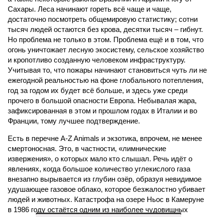
Сахары. Леса начинают гореть всё чаще и чаще,
достаточно посмотреть общемировую статистику; сотни
тысяч людей остаются без крова, десятки тысяч – гибнут.
Но проблема не только в этом. Проблема ещё и в том, что
огонь уничтожает лесную экосистему, сельское хозяйство
и кропотливо созданную человеком инфраструктуру.
Учитывая то, что пожары начинают становиться чуть ли не
ежегодной реальностью на фоне глобального потепления,
год за годом их будет всё больше, и здесь уже среди
прочего в большой опасности Европа. Небывалая жара,
зафиксированная в этом и прошлом годах в Италии и во
Франции, тому лучшее подтверждение.
Есть в перечне A-Z Animals и экзотика, впрочем, не менее
смертоносная. Это, в частности, «лимнические
извержения», о которых мало кто слышал. Речь идёт о
явлениях, когда большое количество углекислого газа
внезапно вырывается из глубин озёр, образуя невидимое
удушающее газовое облако, которое безжалостно убивает
людей и животных. Катастрофа на озере Ньос в Камеруне
в 1986 году остаётся одним из наиболее чудовищных