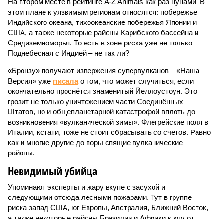
На втором месте в рейтинге A-Z Animals как раз цунами. В
этом плане к уязвимым регионам относятся: побережье
Индийского океана, тихо­океанские побережья Японии и
США, а также некоторые районы Карибского бассейна и
Средиземноморья. То есть в зоне риска уже не только
Поднебесная с Индией – не так ли?
«Бронзу» получают извержения супервулканов – «Наша
Версия» уже
писала
о том, что может случиться, если
окончательно проснётся знаменитый Йеллоустоун. Это
грозит не только уничтожением части Соединённых
Штатов, но и общепланетарной катастрофой вплоть до
возникновения «вулканической зимы». Флегрейские поля в
Италии, кстати, тоже не стоит сбрасывать со счетов. Равно
как и многие другие до поры спящие вулканические
районы.
Невидимый убийца
Упоминают эксперты и жару вкупе с засухой и
следующими отсюда лесными пожарами. Тут в группе
риска запад США, юг Европы, Австралия, Ближний Восток,
а также некоторые районы Бразилии и Африки к югу от