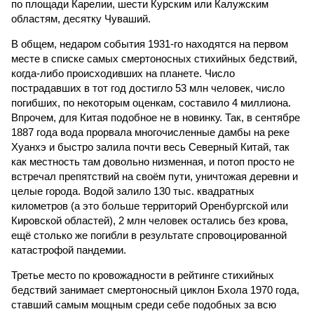
по площади Карелии, шести Курским или Калужским
областям, десятку Чуваший.
В общем, недаром события 1931-го находятся на первом
месте в списке самых смертоносных стихийных бедствий,
когда-либо происходивших на планете. Число
пострадавших в тот год достигло 53 млн человек, число
погибших, по некоторым оценкам, составило 4 миллиона.
Впрочем, для Китая подобное не в новинку. Так, в сентябре
1887 года вода прорвала многочисленные дамбы на реке
Хуанхэ и быстро залила почти весь Северный Китай, так
как местность там довольно низменная, и потоп просто не
встречал препятствий на своём пути, уничтожая деревни и
целые города. Водой залило 130 тыс. квадратных
километров (а это больше территорий Оренбургской или
Кировской областей), 2 млн человек остались без крова,
ещё столько же погибли в результате спровоцированной
катастрофой пандемии.
Третье место по кровожадности в рейтинге стихийных
бедствий занимает смертоносный циклон Бхола 1970 года,
ставший самым мощным среди себе подобных за всю