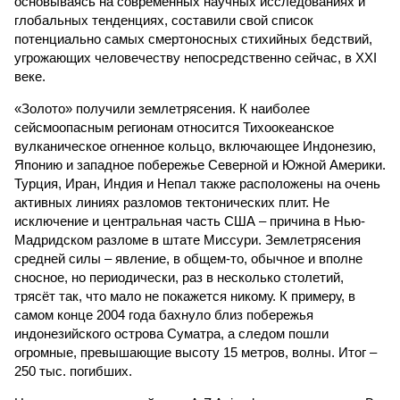
основываясь на современных научных исследованиях и
глобальных тенденциях, составили свой список
потенциально самых смертоносных стихийных бедствий,
угрожающих человечеству непосредственно сейчас, в XXI
веке.
«Золото» получили землетрясения. К наиболее
сейсмоопасным регионам относится Тихоокеанское
вулканическое огненное кольцо, включающее Индонезию,
Японию и западное побережье Северной и Южной Америки.
Турция, Иран, Индия и Непал также расположены на очень
активных линиях разломов тектонических плит. Не
исключение и центральная часть США – причина в Нью-
Мадридском разломе в штате Миссури. Землетрясения
средней силы – явление, в общем-то, обычное и вполне
сносное, но периодически, раз в несколько столетий,
трясёт так, что мало не покажется никому. К примеру, в
самом конце 2004 года бахнуло близ побережья
индонезийского острова Суматра, а следом пошли
огромные, превышающие высоту 15 метров, волны. Итог –
250 тыс. погибших.