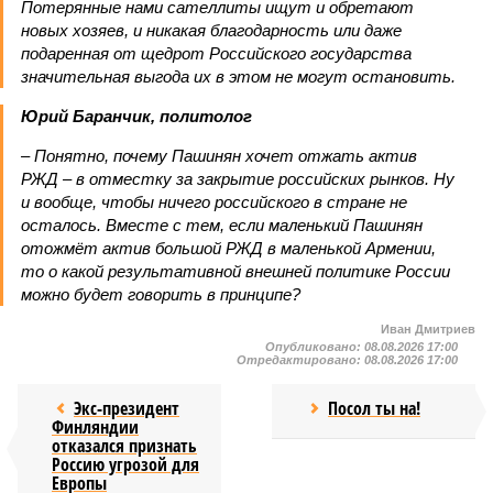
Потерянные нами сателлиты ищут и обретают
новых хозяев, и никакая благодарность или даже
подаренная от щедрот Российского государства
значительная выгода их в этом не могут остановить.
Юрий Баранчик, политолог
– Понятно, почему Пашинян хочет отжать актив
РЖД – в отместку за закрытие российских рынков. Ну
и вообще, чтобы ничего российского в стране не
осталось. Вместе с тем, если маленький Пашинян
отожмёт актив большой РЖД в маленькой Армении,
то о какой результативной внешней политике России
можно будет говорить в принципе?
Иван Дмитриев
Опубликовано:
08.08.2026 17:00
Отредактировано:
08.08.2026 17:00
Экс-президент
Посол ты на!
Финляндии
отказался признать
Россию угрозой для
Европы