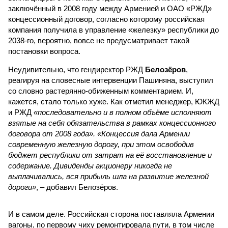
заключённый в 2008 году между Арменией и ОАО «РЖД»
концессионный договор, согласно которому российская
компания получила в управление «железку» республики до
2038-го, вероятно, вовсе не предусматривает такой
постановки вопроса.
Неудивительно, что гендиректор РЖД
Белозёров
,
реагируя на словесные интервенции Пашиняна, выступил
со словно растерянно-обиженным комментарием. И,
кажется, стало только хуже. Как отметил менеджер, ЮКЖД
и РЖД
«последовательно и в полном объёме исполняют
взятые на себя обязательства в рамках концессионного
договора от 2008 года». «Концессия дала Армении
современную железную дорогу, при этом освободив
бюджет республики от затрат на её восстановление и
содержание. Дивиденды акционеру никогда не
выплачивались, вся прибыль шла на развитие железной
дороги»
, – добавил Белозёров.
И в самом деле. Российская сторона поставляла Армении
вагоны, по первому чиху ремонтировала пути, в том числе