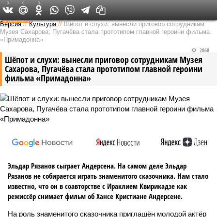
0
0
0
Федеральный выпуск
Версия
//
Культура
//
Шёпот и слухи: вынесли приговор сотрудникам
Музея Сахарова, Пугачёва стала прототипом главной героини фильма
«Примадонна»
2868
Шёпот и слухи: вынесли приговор сотрудникам Музея
Сахарова, Пугачёва стала прототипом главной героини
фильма «Примадонна»
Эльдар Рязанов сыграет Андерсена. На самом деле Эльдар
Рязанов не собирается играть знаменитого сказочника. Нам стало
известно, что он в соавторстве с Ираклием Квирикадзе как
режиссёр снимает фильм об Хансе Кристиане Андерсене.
На роль знаменитого сказочника приглашён молодой актёр