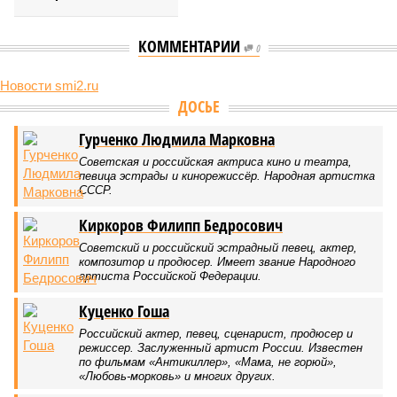
КОММЕНТАРИИ
0
Новости smi2.ru
Версия
//
Конфликт
//
В нескольких станциях от уже сданного
«Сказочного леса» пайщики ЖК «Станция Л» продолжают ждать от
компании Capital Group начала реальной достройки
445
«Станция ожидания» для дольщиков
В нескольких станциях от уже сданного «Сказочного
леса» пайщики ЖК «Станция Л» продолжают ждать от
компании Capital Group начала реальной достройки