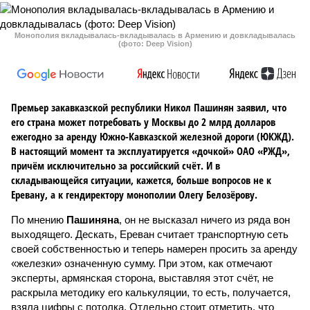
Монополия вкладывалась-вкладывалась в Армению и довкладывалась
(фото: Deep Vision)
Премьер закавказской республики Никол Пашинян заявил, что
его страна может потребовать у Москвы до 2 млрд долларов
ежегодно за аренду Южно-Кавказской железной дороги (ЮКЖД).
В настоящий момент та эксплуатируется «дочкой» ОАО «РЖД»,
причём исключительно за российский счёт. И в
складывающейся ситуации, кажется, больше вопросов не к
Еревану, а к гендиректору монополии Олегу Белозёрову.
По мнению
Пашиняна
, он не высказал ничего из ряда вон
выходящего. Дескать, Ереван считает транспортную сеть
своей собственностью и теперь намерен просить за аренду
«железки» означенную сумму. При этом, как отмечают
эксперты, армянская сторона, выставляя этот счёт, не
раскрыла методику его калькуляции, то есть, получается,
взяла цифры с потолка. Отдельно стоит отметить, что