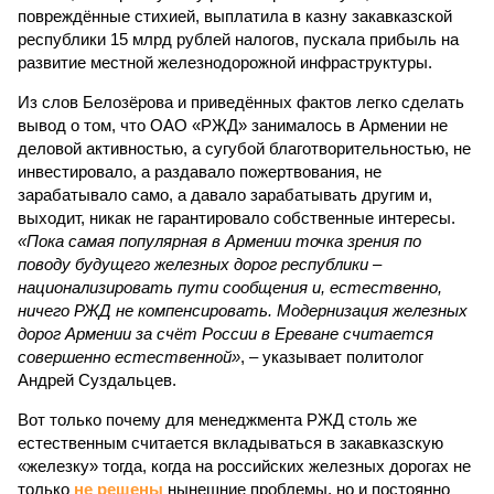
повреждённые стихией, выплатила в казну закавказской
республики 15 млрд рублей налогов, пускала прибыль на
развитие местной железнодорожной инфраструктуры.
Из слов Белозёрова и приведённых фактов легко сделать
вывод о том, что ОАО «РЖД» занималось в Армении не
деловой активностью, а сугубой благотворительностью, не
инвестировало, а раздавало пожертвования, не
зарабатывало само, а давало зарабатывать другим и,
выходит, никак не гарантировало собственные интересы.
«Пока самая популярная в Армении точка зрения по
поводу будущего железных дорог рес­публики –
национализировать пути сообщения и, естественно,
ничего РЖД не компенсировать. Модернизация железных
дорог Армении за счёт России в Ереване считается
совершенно естественной»
, – указывает политолог
Андрей Суздальцев.
Вот только почему для менеджмента РЖД столь же
естественным считается вкладываться в закавказскую
«железку» тогда, когда на российских железных дорогах не
только
не решены
нынешние проблемы, но и постоянно