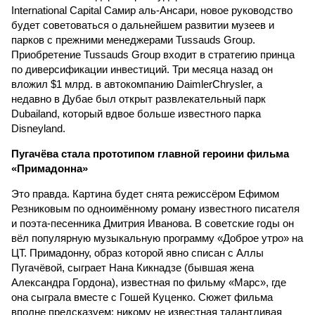
International Capital Самир аль-Ансари, новое руководство
будет советоваться о дальнейшем развитии музеев и
парков с прежними менеджерами Tussauds Group.
Приобретение Tussauds Group входит в стратегию принца
по диверсификации инвестиций. Три месяца назад он
вложил $1 млрд. в автокомпанию DaimlerChrysler, а
недавно в Дубае был открыт развлекательный парк
Dubailand, который вдвое больше известного парка
Disneyland.
Пугачёва стала прототипом главной героини фильма
«Примадонна»
Это правда. Картина будет снята режиссёром Ефимом
Резниковым по одноимённому роману известного писателя
и поэта-песенника Дмитрия Иванова. В советские годы он
вёл популярную музыкальную программу «Доброе утро» на
ЦТ. Примадонну, образ которой явно списан с Аллы
Пугачёвой, сыграет Нана Кикнадзе (бывшая жена
Александра Гордона), известная по фильму «Марс», где
она сыграла вместе с Гошей Куценко. Сюжет фильма
вполне предсказуем: никому не известная талантливая