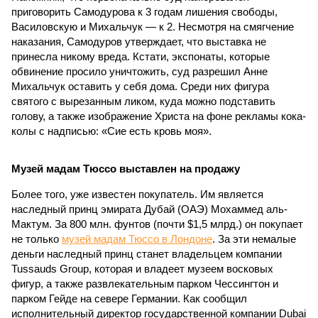
приговорить Самодурова к 3 годам лишения свободы,
Василовскую и Михальчук — к 2. Несмотря на смягчение
наказания, Самодуров утверждает, что выставка не
принесла никому вреда. Кстати, экспонаты, которые
обвинение просило уничтожить, суд разрешил Анне
Михальчук оставить у себя дома. Среди них фигура
святого с вырезанным ликом, куда можно подставить
голову, а также изображение Христа на фоне рекламы кока-
колы с надписью: «Сие есть кровь моя».
Музей мадам Тюссо выставлен на продажу
Более того, уже известен покупатель. Им является
наследный принц эмирата Дубай (ОАЭ) Мохаммед аль-
Мактум. За 800 млн. фунтов (почти $1,5 млрд.) он покупает
не только
музей мадам Тюссо в Лондоне
. За эти немалые
деньги наследный принц станет владельцем компании
Tussauds Group, которая и владеет музеем восковых
фигур, а также развлекательным парком Чессингтон и
парком Гейде на севере Германии. Как сообщил
исполнительный директор государственной компании Dubai