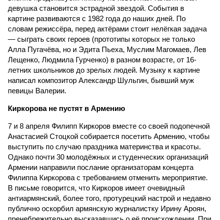
девушка становится эстрадной звездой. События в
картине развиваются с 1982 года до наших дней. По
словам режиссёра, перед актёрами стоит нелёгкая задача
— сыграть своих героев (прототипы которых не только
Алла Пугачёва, но и Эдита Пьеха, Муслим Магомаев, Лев
Лещенко, Людмила Гурченко) в разном возрасте, от 16-
летних школьников до зрелых людей. Музыку к картине
написал композитор Александр Шульгин, бывший муж
певицы Валерии.
Киркорова не пустят в Армению
7 и 8 апреля Филипп Киркоров вместе со своей подопечной
Анастасией Стоцкой собирается посетить Армению, чтобы
выступить по случаю праздника материнства и красоты.
Однако почти 30 молодёжных и студенческих организаций
Армении направили послание организаторам концерта
Филиппа Киркорова с требованием отменить мероприятие.
В письме говорится, что Киркоров имеет очевидный
антиармянский, более того, протурецкий настрой и недавно
публично оскорбил армянскую журналистку Ирину Ароян,
пренебрежительно высказавшись о её происхождении. При