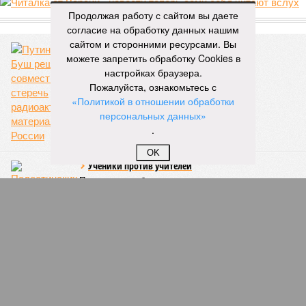
ЖК «Светлый мир «Станция Л»: та же группа компаний-
Продолжая работу с сайтом вы даете
банкрот Seven Suns Development, та же
анонсированная
согласие на обработку данных нашим
схема достройки через Capital Group осенью 2024 года, но
сайтом и сторонними ресурсами. Вы
за прошедшие два года результатов, по словам дольщиков,
можете запретить обработку Cookies в
практически не видно. По
информации
из профильных
настройках браузера.
порталов, первую очередь ЖК строители обещают сдать к
Пожалуйста, ознакомьтесь с
декабрю 2026 г., вторую – к марту 2028-го. Но никто при
«Политикой в отношении обработки
этом из кураторов стройки не задается вопросом: как эти
персональных данных»
сроки должны материализоваться? На строительной
.
площадке, по свидетельствам дольщиков, регулярно
бывающих у забора, какая-либо техника отсутствует. Ни
OK
бетононасосов, ни работающих кранов, ни признаков
мобилизации подрядчиков. При том, что до «декабря 2026»
осталось менее полугода.
Если в «Сказочном лесу» техзаказчик публично
отчитывался о поэтапной готовности – 90%, затем 97%, с
конкретными инженерными работами (усиление
монолитных конструкций, устранение проектных ошибок) –
то по «Станции Л» подобной публичной отчётности
дольщики не видят. Ни Capital Group, ни кураторы
строительства не подтверждают ни соблюдения графика