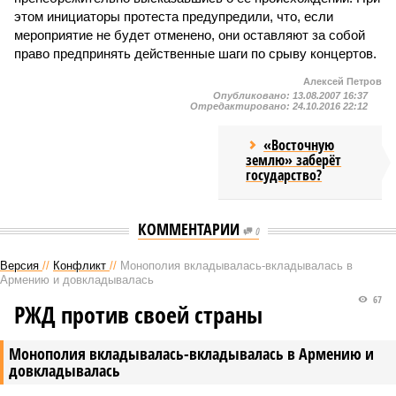
этом инициаторы протеста предупредили, что, если
мероприятие не будет отменено, они оставляют за собой
право предпринять действенные шаги по срыву концертов.
Алексей Петров
Опубликовано:
13.08.2007 16:37
Отредактировано:
24.10.2016 22:12
«Восточную
землю» заберёт
государство?
КОММЕНТАРИИ
0
Версия
//
Конфликт
//
Монополия вкладывалась-вкладывалась в
Армению и довкладывалась
67
РЖД против своей страны
Монополия вкладывалась-вкладывалась в Армению и
довкладывалась