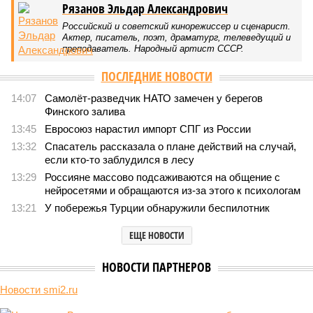
В нескольких станциях от уже сданного «Сказочного леса» пайщики ЖК
«Станция Л» продолжают ждать от компании Capital Group начала
реальной достройки (изображение сгенерировано ИИ)
Пока в Ярославском районе СВАО дольщики «Сказочного леса»
уже получают ключи – в мае 2026 года были получены
заключение о соответствии проектной документации и
разрешение на ввод жилищного комплекса в эксплуатацию –
совсем недалеко, в паре станций метро южнее, на Люблинской
улице, картина, можно сказать, прямо противоположная.
Сюжет:
Недвижимость