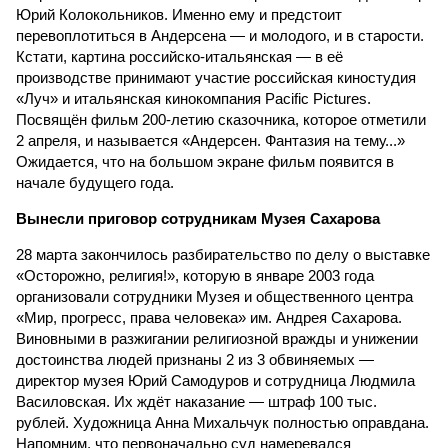
Юрий Колокольников. Именно ему и предстоит
перевоплотиться в Андерсена — и молодого, и в старости.
Кстати, картина российско-итальянская — в её
производстве принимают участие российская киностудия
«Луч» и итальянская кинокомпания Pacific Pictures.
Посвящён фильм 200-летию сказочника, которое отметили
2 апреля, и называется «Андерсен. Фантазия на тему...»
Ожидается, что на большом экране фильм появится в
начале будущего года.
Вынесли приговор сотрудникам Музея Сахарова
28 марта закончилось разбирательство по делу о выставке
«Осторожно, религия!», которую в январе 2003 года
организовали сотрудники Музея и общественного центра
«Мир, прогресс, права человека» им. Андрея Сахарова.
Виновными в разжигании религиозной вражды и унижении
достоинства людей признаны 2 из 3 обвиняемых —
директор музея Юрий Самодуров и сотрудница Людмила
Василовская. Их ждёт наказание — штраф 100 тыс.
рублей. Художница Анна Михальчук полностью оправдана.
Напомним, что первоначально суд намеревался