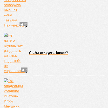
87
О чём «токует» Токаев?
2