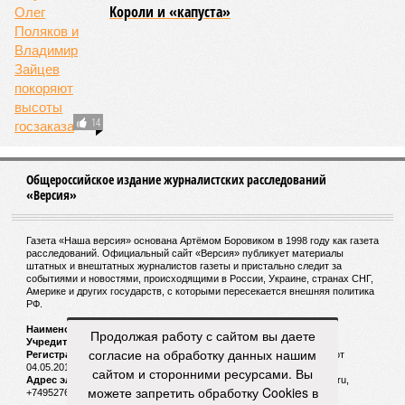
Kороли и «капуста»
14
Общероссийское издание журналистских расследований
«Версия»
Газета «Наша версия» основана Артёмом Боровиком в 1998 году как газета
расследований. Официальный сайт «Версия» публикует материалы
штатных и внештатных журналистов газеты и пристально следит за
событиями и новостями, происходящими в России, Украине, странах СНГ,
Америке и других государств, с которыми пересекается внешняя политика
РФ.
Наименование:
Cетевое издание «Версия»
Продолжая работу с сайтом вы даете
Учредитель:
ООО «Версия»,
Главный редактор:
Горевой Р. Г.
согласие на обработку данных нашим
Регистрационный номер Роскомнадзора:
ЭЛ № ФС 77 - 72681 от
04.05.2018 г.
сайтом и сторонними ресурсами. Вы
Адрес электронной почты и телефон редакции:
versia@versia.ru,
можете запретить обработку Cookies в
+74952760348