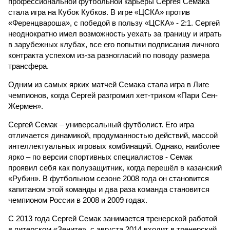
профессиональной футбольной карьеры Сергея Семака
стала игра на Кубок Кубков. В игре «ЦСКА» против
«Ференцвароша», с победой в пользу «ЦСКА» - 2:1. Сергей
неоднократно имел возможность уехать за границу и играть
в зарубежных клубах, все его попытки подписания личного
контракта успехом из-за разногласий по поводу размера
трансфера.
Одним из самых ярких матчей Семака стала игра в Лиге
чемпионов, когда Сергей разгромил хет-триком «Пари Сен-
Жермен».
Сергей Семак – универсальный футболист. Его игра
отличается динамикой, продуманностью действий, массой
интеллектуальных игровых комбинаций. Однако, наиболее
ярко – по версии спортивных специалистов - Семак
проявил себя как полузащитник, когда перешёл в казанский
«Рубин». В футбольном сезоне 2008 года он становится
капитаном этой команды и два раза команда становится
чемпионом России в 2008 и 2009 годах.
С 2013 года Сергей Семак занимается тренерской работой
в питерском «Зените», с августа 2014 входит в тренерский