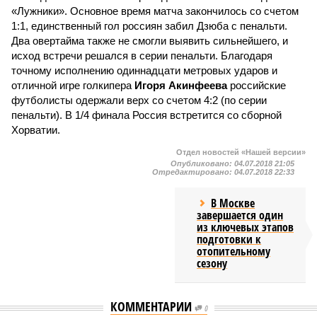
«Лужники». Основное время матча закончилось со счетом
1:1, единственный гол россиян забил Дзюба с пенальти.
Два овертайма также не смогли выявить сильнейшего, и
исход встречи решался в серии пенальти. Благодаря
точному исполнению одиннадцати метровых ударов и
отличной игре голкипера
Игоря Акинфеева
российские
футболисты одержали верх со счетом 4:2 (по серии
пенальти). В 1/4 финала Россия встретится со сборной
Хорватии.
Отдел новостей «Нашей версии»
Опубликовано:
04.07.2018 21:05
Отредактировано:
04.07.2018 22:33
В Москве
завершается один
из ключевых этапов
подготовки к
отопительному
сезону
КОММЕНТАРИИ
0