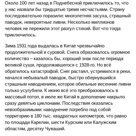
Около 100 лет назад в Поднебесной приключилось то, что
у нас назвали бы тридцатью тремя несчастьями. Страну
последовательно поразили: многолетняя засуха, страшный
паводок, невероятные ливни. Несколько миллионов
человек не пережили этот разгул стихий. Вот что тогда
приключилось.
Зима 1931 года выдалась в Китае чрезвычайно
продолжительной и суровой. Снега образовалось огромное
количество – казалось бы, хороший знак после периода
великой суши, продолжавшегося с 1928-го. Но всё
обратилось катастрофой. Снег растаял, устремился в реки,
начался небывалый паводок, быстро обернувшийся
страшным наводнением, которое обильные весенние ливни
только усугубили. К июню всё это преобразовалось в
массовый потоп, в июле же Китай в дополнение накрыло
сразу девятью циклонами. Последствия оказались
невообразимыми: наводнение погребло под собой
территорию в 180 тыс. квадратных километров, что равно
по площади Карелии, шести Курским или Калужским
областям, десятку Чуваший.