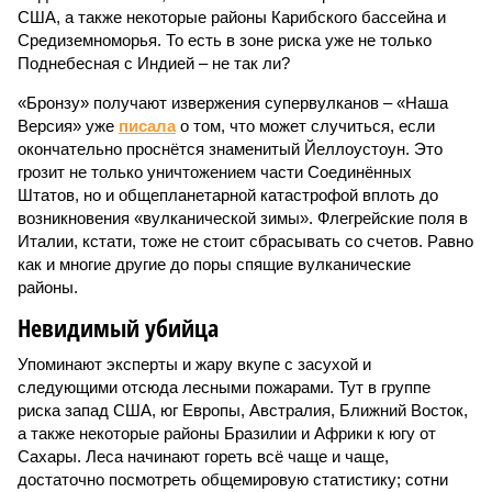
США, а также некоторые районы Карибского бассейна и
Средиземноморья. То есть в зоне риска уже не только
Поднебесная с Индией – не так ли?
«Бронзу» получают извержения супервулканов – «Наша
Версия» уже
писала
о том, что может случиться, если
окончательно проснётся знаменитый Йеллоустоун. Это
грозит не только уничтожением части Соединённых
Штатов, но и общепланетарной катастрофой вплоть до
возникновения «вулканической зимы». Флегрейские поля в
Италии, кстати, тоже не стоит сбрасывать со счетов. Равно
как и многие другие до поры спящие вулканические
районы.
Невидимый убийца
Упоминают эксперты и жару вкупе с засухой и
следующими отсюда лесными пожарами. Тут в группе
риска запад США, юг Европы, Австралия, Ближний Восток,
а также некоторые районы Бразилии и Африки к югу от
Сахары. Леса начинают гореть всё чаще и чаще,
достаточно посмотреть общемировую статистику; сотни