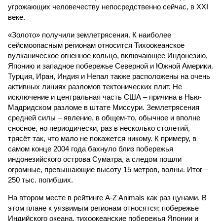
угрожающих человечеству непосредственно сейчас, в XXI
веке.
«Золото» получили землетрясения. К наиболее
сейсмоопасным регионам относится Тихоокеанское
вулканическое огненное кольцо, включающее Индонезию,
Японию и западное побережье Северной и Южной Америки.
Турция, Иран, Индия и Непал также расположены на очень
активных линиях разломов тектонических плит. Не
исключение и центральная часть США – причина в Нью-
Мадридском разломе в штате Миссури. Землетрясения
средней силы – явление, в общем-то, обычное и вполне
сносное, но периодически, раз в несколько столетий,
трясёт так, что мало не покажется никому. К примеру, в
самом конце 2004 года бахнуло близ побережья
индонезийского острова Суматра, а следом пошли
огромные, превышающие высоту 15 метров, волны. Итог –
250 тыс. погибших.
На втором месте в рейтинге A-Z Animals как раз цунами. В
этом плане к уязвимым регионам относятся: побережье
Индийского океана, тихо­океанские побережья Японии и