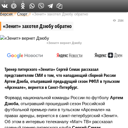
0
0
0
Федеральный выпуск
Версия
//
Спорт
//
«Зенит» захотел Дзюбу обратно
2584
«Зенит» захотел Дзюбу обратно
«Зенит» вернет Дзюбу
Тренер питерского «Зенита» Сергей Семак рассказал
представителям СМИ о том, что нападающий сборной России
Артем Дзюба, отыгравший предыдущий сезон РФПЛ в тульском
«Арсенале», вернется в Санкт-Петербург.
Форвард национальной команды России по футболу
Артем
Дзюба
, отыгравший прошедший сезон Российской
футбольной премьер-лиги в тульском «Арсенале» на
правах аренды, вернется в санкт-петербургский «Зенит».
Об этом в интервью телеканалу «Матч ТВ» рассказал
главный тренер питерского клуба
Сергей Семак
.