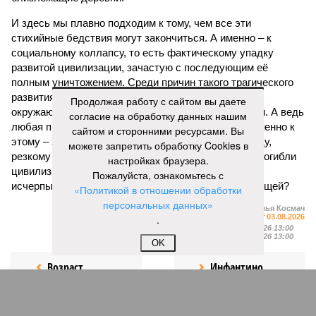
И здесь мы плавно подходим к тому, чем все эти
стихийные бедствия могут закончиться. А именно – к
социальному коллапсу, то есть фактическому упадку
развитой цивилизации, зачастую с последующим её
полным уничтожением. Среди причин такого трагического
развития событий учёные называют деградацию
Продолжая работу с сайтом вы даете
окружающей среды, истощение ресурсов и болезни. А ведь
согласие на обработку данных нашим
любая природная катастрофа непременно ведёт именно к
сайтом и сторонними ресурсами. Вы
этому – экономическому кризису, эпидемиям, голоду,
можете запретить обработку Cookies в
резкому сокращению численности населения. Так погибли
настройках браузера.
цивилизации шумеров, майя, кхмеров – список не
Пожалуйста, ознакомьтесь с
исчерпывающий. Какая цивилизация будет следующей?
«Политикой в отношении обработки
персональных данных»
Илья Космач
Газета
.
«Наша версия» №29 от 03.08.2026
Опубликовано:
05.08.2026 13:00
Отредактировано:
05.08.2026 13:00
OK
Возраст
Инфантино
бессмертия
отступил и объявил
об отказе ФИФА от
продажи доли прав
на чемпионат мира