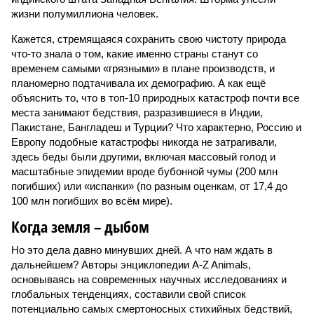
жизни полумиллиона человек.
Кажется, стремящаяся сохранить свою чистоту природа
что-то знала о том, какие именно страны станут со
временем самыми «грязными» в плане производств, и
планомерно подтачивала их демографию. А как ещё
объяснить то, что в топ-10 природных катастроф почти все
места занимают бедствия, разразившиеся в Индии,
Пакистане, Бангладеш и Турции? Что характерно, Россию и
Европу подобные катастрофы никогда не затрагивали,
здесь беды были другими, включая массовый голод и
масштабные эпидемии вроде бубонной чумы (200 млн
погибших) или «испанки» (по разным оценкам, от 17,4 до
100 млн погибших во всём мире).
Когда земля – дыбом
Но это дела давно минувших дней. А что нам ждать в
дальнейшем? Авторы энциклопедии A-Z Animals,
основываясь на современных научных исследованиях и
глобальных тенденциях, составили свой список
потенциально самых смертоносных стихийных бедствий,