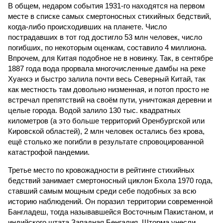
В общем, недаром события 1931-го находятся на первом
месте в списке самых смертоносных стихийных бедствий,
когда-либо происходивших на планете. Число
пострадавших в тот год достигло 53 млн человек, число
погибших, по некоторым оценкам, составило 4 миллиона.
Впрочем, для Китая подобное не в новинку. Так, в сентябре
1887 года вода прорвала многочисленные дамбы на реке
Хуанхэ и быстро залила почти весь Северный Китай, так
как местность там довольно низменная, и потоп просто не
встречал препятствий на своём пути, уничтожая деревни и
целые города. Водой залило 130 тыс. квадратных
километров (а это больше территорий Оренбургской или
Кировской областей), 2 млн человек остались без крова,
ещё столько же погибли в результате спровоцированной
катастрофой пандемии.
Третье место по кровожадности в рейтинге стихийных
бедствий занимает смертоносный циклон Бхола 1970 года,
ставший самым мощным среди себе подобных за всю
историю наблюдений. Он поразил территории современной
Бангладеш, тогда называвшейся Восточным Пакистаном, и
индийского штата Западная Бенгалия. Шторма унесли