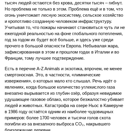
тысяч людей остаются без крова, десятки тысяч – гибнут.
Но проблема не только в этом. Проблема ещё и в том, что
огонь уничтожает лесную экосистему, сельское хозяйство
и кропотливо созданную человеком инфраструктуру.
Учитывая то, что пожары начинают становиться чуть ли не
ежегодной реальностью на фоне глобального потепления,
год за годом их будет всё больше, и здесь уже среди
прочего в большой опасности Европа. Небывалая жара,
зафиксированная в этом и прошлом годах в Италии и во
Франции, тому лучшее подтверждение.
Есть в перечне A-Z Animals и экзотика, впрочем, не менее
смертоносная. Это, в частности, «лимнические
извержения», о которых мало кто слышал. Речь идёт о
явлениях, когда большое количество углекислого газа
внезапно вырывается из глубин озёр, образуя невидимое
удушающее газовое облако, которое безжалостно убивает
людей и животных. Катастрофа на озере Ньос в Камеруне
в 1986 году остаётся одним из наиболее чудовищных
примеров: более 1700 человек и тысячи голов скота
погибли из-за внезапного выброса CO₂, накрывшего
близлежащие деревни.