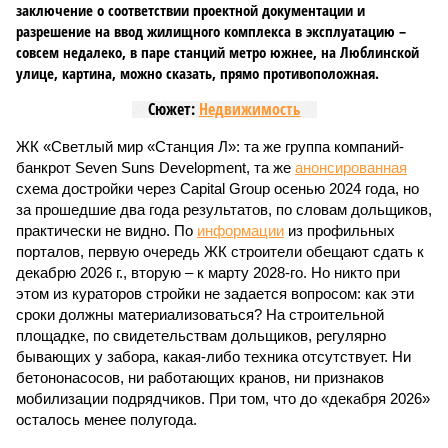
заключение о соответствии проектной документации и
разрешение на ввод жилищного комплекса в эксплуатацию –
совсем недалеко, в паре станций метро южнее, на Люблинской
улице, картина, можно сказать, прямо противоположная.
Сюжет:
Недвижимость
ЖК «Светлый мир «Станция Л»: та же группа компаний-
банкрот Seven Suns Development, та же
анонсированная
схема достройки через Capital Group осенью 2024 года, но
за прошедшие два года результатов, по словам дольщиков,
практически не видно. По
информации
из профильных
порталов, первую очередь ЖК строители обещают сдать к
декабрю 2026 г., вторую – к марту 2028-го. Но никто при
этом из кураторов стройки не задается вопросом: как эти
сроки должны материализоваться? На строительной
площадке, по свидетельствам дольщиков, регулярно
бывающих у забора, какая-либо техника отсутствует. Ни
бетононасосов, ни работающих кранов, ни признаков
мобилизации подрядчиков. При том, что до «декабря 2026»
осталось менее полугода.