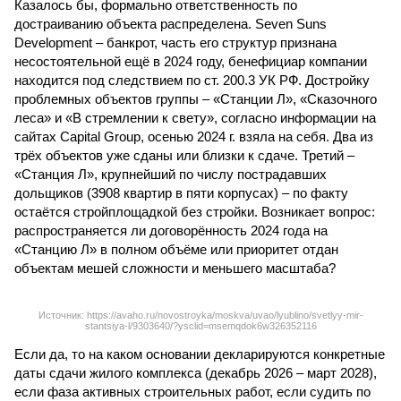
Казалось бы, формально ответственность по
достраиванию объекта распределена. Seven Suns
Development – банкрот, часть его структур признана
несостоятельной ещё в 2024 году, бенефициар компании
находится под следствием по ст. 200.3 УК РФ. Достройку
проблемных объектов группы – «Станции Л», «Сказочного
леса» и «В стремлении к свету», согласно информации на
сайтах Capital Group, осенью 2024 г. взяла на себя. Два из
трёх объектов уже сданы или близки к сдаче. Третий –
«Станция Л», крупнейший по числу пострадавших
дольщиков (3908 квартир в пяти корпусах) – по факту
остаётся стройплощадкой без стройки. Возникает вопрос:
распространяется ли договорённость 2024 года на
«Станцию Л» в полном объёме или приоритет отдан
объектам мешей сложности и меньшего масштаба?
Источник: https://avaho.ru/novostroyka/moskva/uvao/lyublino/svetlyy-mir-
stantsiya-l/9303640/?ysclid=msemqdok6w326352116
Если да, то на каком основании декларируются конкретные
даты сдачи жилого комплекса (декабрь 2026 – март 2028),
если фаза активных строительных работ, если судить по