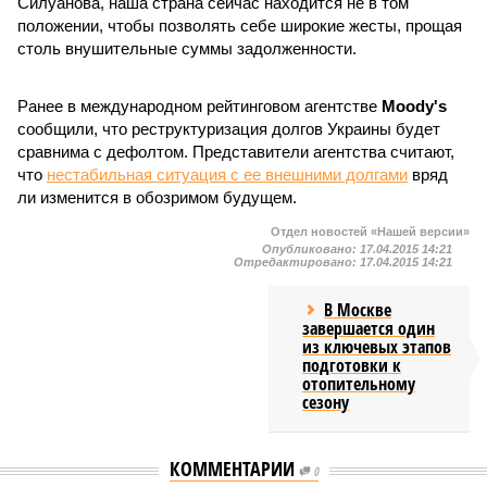
Силуанова, наша страна сейчас находится не в том
положении, чтобы позволять себе широкие жесты, прощая
столь внушительные суммы задолженности.
Ранее в международном рейтинговом агентстве
Moody's
сообщили, что реструктуризация долгов Украины будет
сравнима с дефолтом. Представители агентства считают,
что
нестабильная ситуация с ее внешними долгами
вряд
ли изменится в обозримом будущем.
Отдел новостей «Нашей версии»
Опубликовано:
17.04.2015 14:21
Отредактировано:
17.04.2015 14:21
В Москве
завершается один
из ключевых этапов
подготовки к
отопительному
сезону
КОММЕНТАРИИ
0