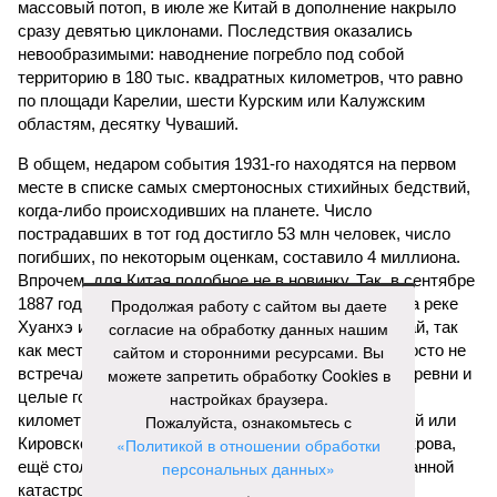
массовый потоп, в июле же Китай в дополнение накрыло
сразу девятью циклонами. Последствия оказались
невообразимыми: наводнение погребло под собой
территорию в 180 тыс. квадратных километров, что равно
по площади Карелии, шести Курским или Калужским
областям, десятку Чуваший.
В общем, недаром события 1931-го находятся на первом
месте в списке самых смертоносных стихийных бедствий,
когда-либо происходивших на планете. Число
пострадавших в тот год достигло 53 млн человек, число
погибших, по некоторым оценкам, составило 4 миллиона.
Впрочем, для Китая подобное не в новинку. Так, в сентябре
1887 года вода прорвала многочисленные дамбы на реке
Продолжая работу с сайтом вы даете
Хуанхэ и быстро залила почти весь Северный Китай, так
согласие на обработку данных нашим
как местность там довольно низменная, и потоп просто не
сайтом и сторонними ресурсами. Вы
встречал препятствий на своём пути, уничтожая деревни и
можете запретить обработку Cookies в
целые города. Водой залило 130 тыс. квадратных
настройках браузера.
километров (а это больше территорий Оренбургской или
Пожалуйста, ознакомьтесь с
Кировской областей), 2 млн человек остались без крова,
«Политикой в отношении обработки
ещё столько же погибли в результате спровоцированной
персональных данных»
катастрофой пандемии.
.