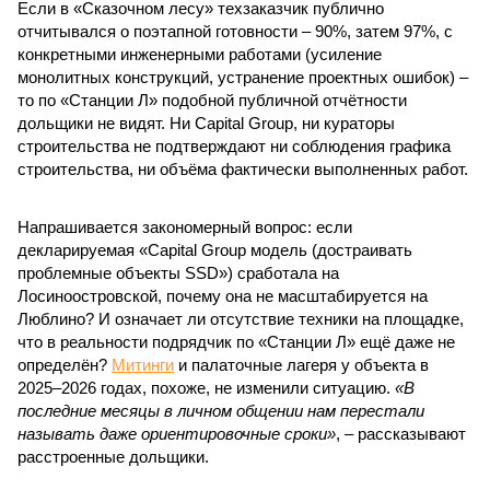
Если в «Сказочном лесу» техзаказчик публично
отчитывался о поэтапной готовности – 90%, затем 97%, с
конкретными инженерными работами (усиление
монолитных конструкций, устранение проектных ошибок) –
то по «Станции Л» подобной публичной отчётности
дольщики не видят. Ни Capital Group, ни кураторы
строительства не подтверждают ни соблюдения графика
строительства, ни объёма фактически выполненных работ.
Напрашивается закономерный вопрос: если
декларируемая «Capital Group модель (достраивать
проблемные объекты SSD») сработала на
Лосиноостровской, почему она не масштабируется на
Люблино? И означает ли отсутствие техники на площадке,
что в реальности подрядчик по «Станции Л» ещё даже не
определён?
Митинги
и палаточные лагеря у объекта в
2025–2026 годах, похоже, не изменили ситуацию.
«В
последние месяцы в личном общении нам перестали
называть даже ориентировочные сроки»
, – рассказывают
расстроенные дольщики.