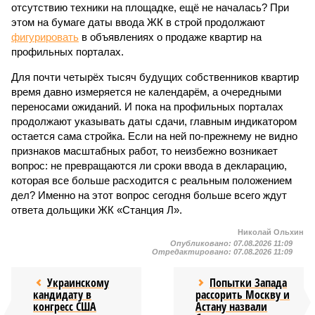
отсутствию техники на площадке, ещё не началась? При
этом на бумаге даты ввода ЖК в строй продолжают
фигурировать
в объявлениях о продаже квартир на
профильных порталах.
Для почти четырёх тысяч будущих собственников квартир
время давно измеряется не календарём, а очередными
переносами ожиданий. И пока на профильных порталах
продолжают указывать даты сдачи, главным индикатором
остается сама стройка. Если на ней по-прежнему не видно
признаков масштабных работ, то неизбежно возникает
вопрос: не превращаются ли сроки ввода в декларацию,
которая все больше расходится с реальным положением
дел? Именно на этот вопрос сегодня больше всего ждут
ответа дольщики ЖК «Станция Л».
Николай Ольхин
Опубликовано:
07.08.2026 11:09
Отредактировано:
07.08.2026 11:09
Украинскому
Попытки Запада
кандидату в
рассорить Москву и
конгресс США
Астану назвали