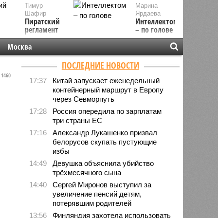
Тимур
Марина
Шафир
Ярдаева
Пиратский
Интеллектом
регламент
– по голове
Москва
ПОСЛЕДНИЕ НОВОСТИ
1460
17:37
Китай запускает еженедельный
контейнерный маршрут в Европу
через Севморпуть
17:28
Россия опередила по зарплатам
три страны ЕС
17:16
Александр Лукашенко призвал
белорусов скупать пустующие
избы
14:49
Девушка объяснила убийство
трёхмесячного сына
14:40
Сергей Миронов выступил за
увеличение пенсий детям,
потерявшим родителей
13:56
Финляндия захотела использовать