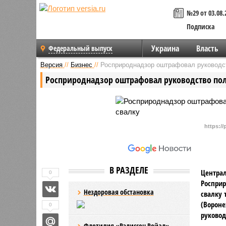
№29 от 03.08.
Подписка
Украина
Власть
Федеральный выпуск
Версия
//
Бизнес
//
Росприроднадзор оштрафовал руководст
Росприроднадзор оштрафовал руководство поли
https:/
В РАЗДЕЛЕ
Центра
0
Росприр
Нездоровая обстановка
свалку 
(Вороне
0
руковод
Флотилия «Рэдиссон Ройал»