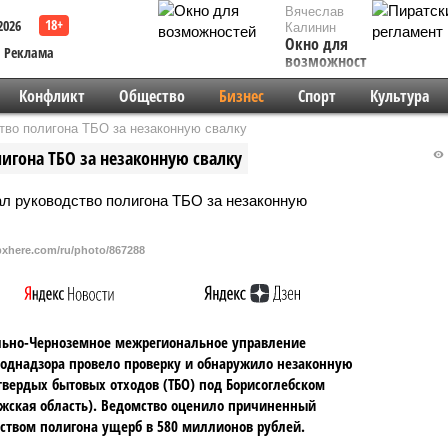
Вячеслав
2026
Калинин
Окно для
Реклама
возможностей
Конфликт
Общество
Бизнес
Спорт
Культура
во полигона ТБО за незаконную свалку
гона ТБО за незаконную свалку
/pxhere.com/ru/photo/867288
льно-Черноземное межрегиональное управление
однадзора провело проверку и обнаружило незаконную
твердых бытовых отходов (ТБО) под Борисоглебском
жская область). Ведомство оценило причиненный
ством полигона ущерб в 580 миллионов рублей.