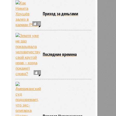
Приход за деньгами
20
Последние времена
1
ьхин