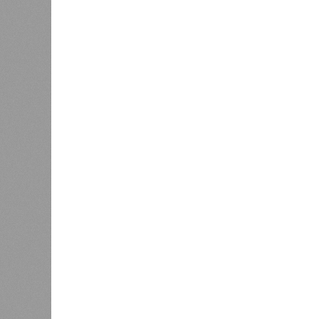
пострадавших дольщиков (3908 квар
стройплощадкой без стройки. Возни
года на «Станцию Л» в полном объ
меньшего масштаба?
Источник: https://avaho.ru/novos
y
Если да, то на каком основании д
(декабрь 2026 – март 2028), если 
отсутствию техники на площадке, 
строй продолжают
фигурировать
в 
порталах.
Для почти четырёх тысяч будущих 
календарём, а очередными перенос
продолжают указывать даты сдачи,
ней по-прежнему не видно признако
не превращаются ли сроки ввода в
реальным положением дел? Именно 
дольщики ЖК «Станция Л».