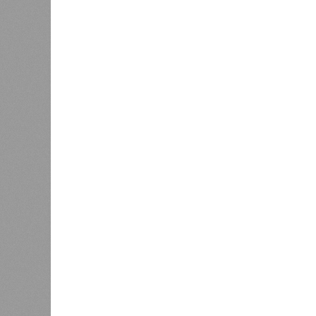
В РАЗДЕЛЕ
Пока в 
0
получаю
Ваш счёт
соответ
жилищно
0
станций
сказать
«Единая Россия» против своего
назначенца
0
ЖК «Светлый мир «Станция Л»: та 
та же
анонсированная
схема дострой
прошедшие два года результатов, п
информации
из профильных портал
декабрю 2026 г., вторую – к марту 2
задается вопросом: как эти сроки
площадке, по свидетельствам доль
техника отсутствует. Ни бетононас
подрядчиков. При том, что до «дек