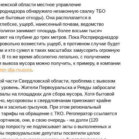
нежской области местное управление
роднадзора обнаружило незаконную свалку ТБО
ые бытовые отходы). Она располагается в
глебске, ущерб, нанесенный почвам, ведомство
Полигон занимает площадь более восьми тысяч
ают на глубине до трех метров. Пока Росприродназдор
бровольно возместить ущерб, в противном случае будет
ак и кто сумел в таких масштабах замусорить огромную
. В то же время абсолютно легально, с получением
я вывоза мусора можно получить, к примеру, в компании
er-dlja-musora
.
ной части Свердловской области, проблема с вывозом
уровень. Жители Первоуральска и Ревды забросали
валы на площадках для сбора мусора. Хотя бытовой
но, мусоровозы к свердловчанам приезжают крайне
ам и засилью грызунов. При этом региональный
ь тарифы на обращение с ТКО. Регоператор ссылается
ртников, они, в свою очередь - на долги (120
тор попросту не подписывает акты о выполненных и
бы первоуральские депутаты посвятили целое