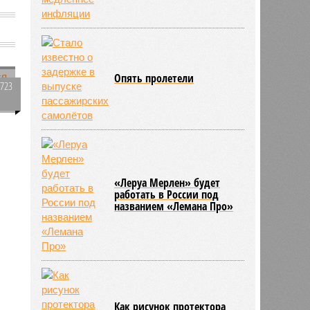
Опять пролетели
2723
0
184
«Леруа Мерлен» будет
работать в России под
названием «Лемана Про»
Как рисунок протектора