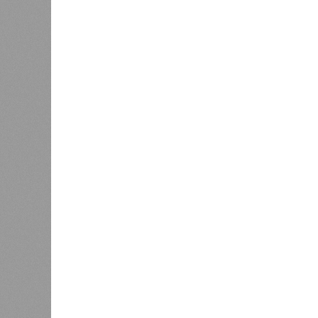
Если в «Сказочном лесу» техзаказч
90%, затем 97%, с конкретными и
конструкций, устранение проектных
отчётности дольщики не видят. Ни C
подтверждают ни соблюдения графи
выполненных работ.
Напрашивается закономерный вопро
(достраивать проблемные объекты 
масштабируется на Люблино? И озн
реальности подрядчик по «Станци
лагеря у объекта в 2025–2026 года
в личном общении нам перестали 
рассказывают расстроенные дольщ
Казалось бы, формально ответстве
Suns Development – банкрот, часть 
бенефициар компании находится под
проблемных объектов группы – «Ста
согласно информации на сайтах Capi
объектов уже сданы или близки к с