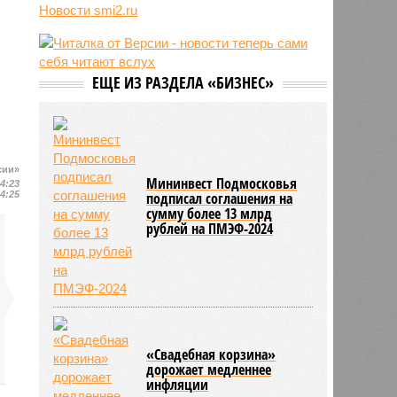
11:21
Никол Пашинян не увидел
Новости smi2.ru
готовности Армении к членству в
ЕС
11:13
Попытки Запада рассорить
Москву и Астану назвали
ЕЩЕ ИЗ РАЗДЕЛА «БИЗНЕС»
бесперспективными
10:44
Премьер Литвы Синкявичюс
опроверг слова министра обороны
о российской угрозе
сии»
Мининвест Подмосковья
04:23
04:25
подписал соглашения на
сумму более 13 млрд
рублей на ПМЭФ-2024
«Свадебная корзина»
дорожает медленнее
инфляции