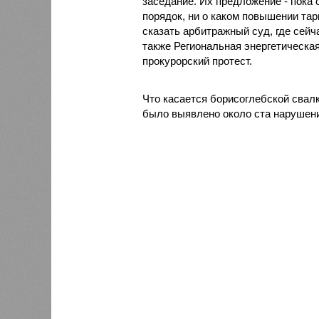
заседание. Их предложение - пока 
порядок, ни о каком повышении та
сказать арбитражный суд, где сейч
также Региональная энергетическа
прокурорский протест.
Что касается борисоглебской свалк
было выявлено около ста нарушени