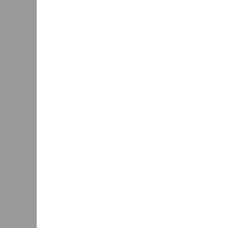
Украинскому кандидату в
конгресс США запретили
приходить на пляж после драки
К
Новости smi2.ru
Версия
//
Общество
//
Земля уже не раз показывала человеч
Последние времена
Земля уже не раз показывала человечеству свой