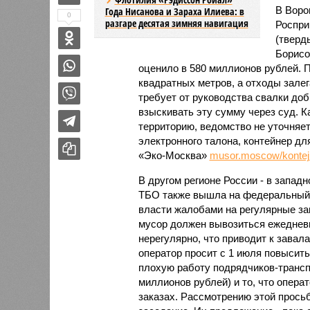
В Воро
Года Нисанова и Зараха Илиева: в
0
разгаре десятая зимняя навигация
Роспри
(тверд
Борисо
оценило в 580 миллионов рублей. 
квадратных метров, а отходы залег
требует от руководства свалки до
взыскивать эту сумму через суд. К
территорию, ведомство не уточняет
электронного талона, контейнер дл
«Эко-Москва»
musor.moscow/kontejn
В другом регионе России - в запад
ТБО также вышла на федеральный 
власти жалобами на регулярные за
мусор должен вывозиться ежеднев
нерегулярно, что приводит к завал
оператор просит с 1 июля повысит
плохую работу подрядчиков-транспо
миллионов рублей) и то, что опера
заказах. Рассмотрению этой прось