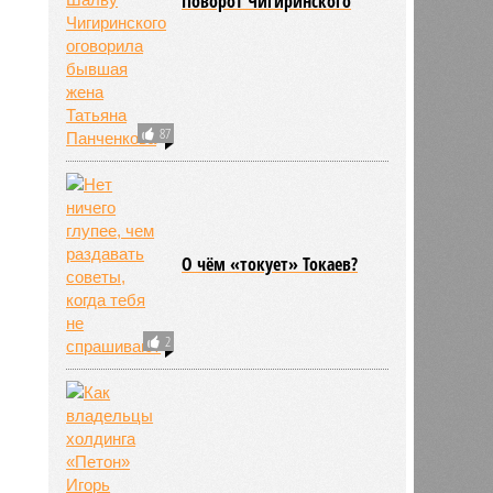
Поворот Чигиринского
11:09
11:09
87
О чём «токует» Токаев?
2
645