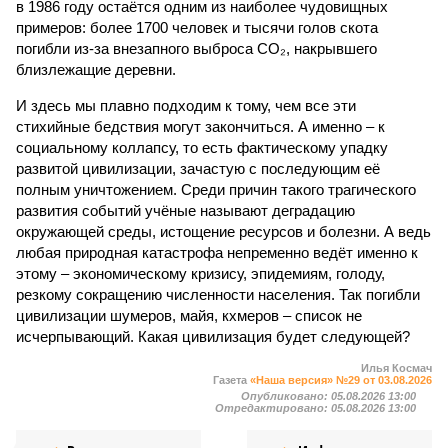
в 1986 году остаётся одним из наиболее чудовищных
примеров: более 1700 человек и тысячи голов скота
погибли из-за внезапного выброса CO₂, накрывшего
близлежащие деревни.
И здесь мы плавно подходим к тому, чем все эти
стихийные бедствия могут закончиться. А именно – к
социальному коллапсу, то есть фактическому упадку
развитой цивилизации, зачастую с последующим её
полным уничтожением. Среди причин такого трагического
развития событий учёные называют деградацию
окружающей среды, истощение ресурсов и болезни. А ведь
любая природная катастрофа непременно ведёт именно к
этому – экономическому кризису, эпидемиям, голоду,
резкому сокращению численности населения. Так погибли
цивилизации шумеров, майя, кхмеров – список не
исчерпывающий. Какая цивилизация будет следующей?
Илья Космач
Газета
«Наша версия» №29 от 03.08.2026
Опубликовано:
05.08.2026 13:00
Отредактировано:
05.08.2026 13:00