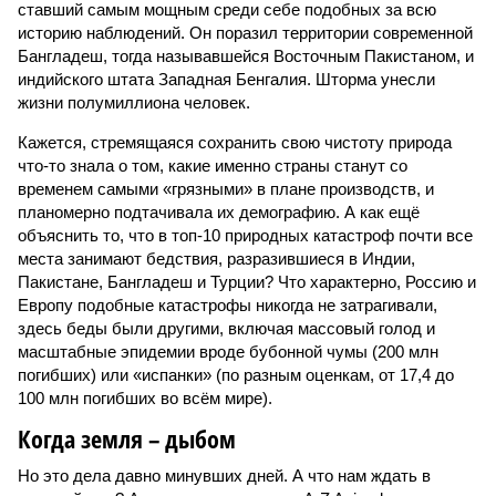
ставший самым мощным среди себе подобных за всю
историю наблюдений. Он поразил территории современной
Бангладеш, тогда называвшейся Восточным Пакистаном, и
индийского штата Западная Бенгалия. Шторма унесли
жизни полумиллиона человек.
Кажется, стремящаяся сохранить свою чистоту природа
что-то знала о том, какие именно страны станут со
временем самыми «грязными» в плане производств, и
планомерно подтачивала их демографию. А как ещё
объяснить то, что в топ-10 природных катастроф почти все
места занимают бедствия, разразившиеся в Индии,
Пакистане, Бангладеш и Турции? Что характерно, Россию и
Европу подобные катастрофы никогда не затрагивали,
здесь беды были другими, включая массовый голод и
масштабные эпидемии вроде бубонной чумы (200 млн
погибших) или «испанки» (по разным оценкам, от 17,4 до
100 млн погибших во всём мире).
Когда земля – дыбом
Но это дела давно минувших дней. А что нам ждать в