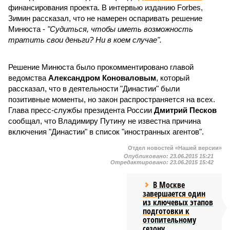
финансирования проекта. В интервью изданию Forbes,
Зимин рассказал, что не намерен оспаривать решение
Минюста -
"Судиться, чтобы иметь возможность
тратить свои деньги? Ни в коем случае".
Решение Минюста было прокомментировано главой
ведомства
Александром Коноваловым
, который
рассказал, что в деятельности "Династии" были
позитивные моменты, но закон распространяется на всех.
Глава пресс-службы президента России
Дмитрий Песков
сообщал, что Владимиру Путину не известна причина
включения "Династии" в список "иностранных агентов".
Отдел новостей «Нашей версии»
Опубликовано:
23.06.2015 15:21
Отредактировано:
23.06.2015 15:42
В Москве
завершается один
из ключевых этапов
подготовки к
отопительному
сезону