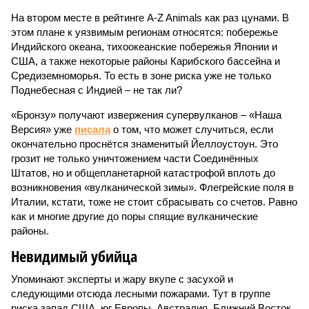
На втором месте в рейтинге A-Z Animals как раз цунами. В
этом плане к уязвимым регионам относятся: побережье
Индийского океана, тихо­океанские побережья Японии и
США, а также некоторые районы Карибского бассейна и
Средиземноморья. То есть в зоне риска уже не только
Поднебесная с Индией – не так ли?
«Бронзу» получают извержения супервулканов – «Наша
Версия» уже
писала
о том, что может случиться, если
окончательно проснётся знаменитый Йеллоустоун. Это
грозит не только уничтожением части Соединённых
Штатов, но и общепланетарной катастрофой вплоть до
возникновения «вулканической зимы». Флегрейские поля в
Италии, кстати, тоже не стоит сбрасывать со счетов. Равно
как и многие другие до поры спящие вулканические
районы.
Невидимый убийца
Упоминают эксперты и жару вкупе с засухой и
следующими отсюда лесными пожарами. Тут в группе
риска запад США, юг Европы, Австралия, Ближний Восток,