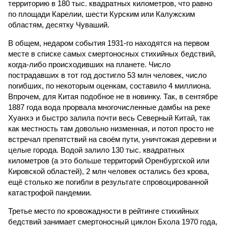
территорию в 180 тыс. квадратных километров, что равно
по площади Карелии, шести Курским или Калужским
областям, десятку Чуваший.
В общем, недаром события 1931-го находятся на первом
месте в списке самых смертоносных стихийных бедствий,
когда-либо происходивших на планете. Число
пострадавших в тот год достигло 53 млн человек, число
погибших, по некоторым оценкам, составило 4 миллиона.
Впрочем, для Китая подобное не в новинку. Так, в сентябре
1887 года вода прорвала многочисленные дамбы на реке
Хуанхэ и быстро залила почти весь Северный Китай, так
как местность там довольно низменная, и потоп просто не
встречал препятствий на своём пути, уничтожая деревни и
целые города. Водой залило 130 тыс. квадратных
километров (а это больше территорий Оренбургской или
Кировской областей), 2 млн человек остались без крова,
ещё столько же погибли в результате спровоцированной
катастрофой пандемии.
Третье место по кровожадности в рейтинге стихийных
бедствий занимает смертоносный циклон Бхола 1970 года,