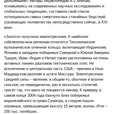
дальнейшем? Авторы энциклопедии A-Z Animals,
основываясь на современных научных исследованиях и
глобальных тенденциях, составили свой список
потенциально самых смертоносных стихийных бедствий,
угрожающих человечеству непосредственно сейчас, в XXI
веке.
«Золото» получили землетрясения. К наиболее
сейсмоопасным регионам относится Тихоокеанское
вулканическое огненное кольцо, включающее Индонезию,
Японию и западное побережье Северной и Южной Америки.
Турция, Иран, Индия и Непал также расположены на очень
активных линиях разломов тектонических плит. Не
исключение и центральная часть США – причина в Нью-
Мадридском разломе в штате Миссури. Землетрясения
средней силы – явление, в общем-то, обычное и вполне
сносное, но периодически, раз в несколько столетий,
трясёт так, что мало не покажется никому. К примеру, в
самом конце 2004 года бахнуло близ побережья
индонезийского острова Суматра, а следом пошли
огромные, превышающие высоту 15 метров, волны. Итог –
250 тыс. погибших.