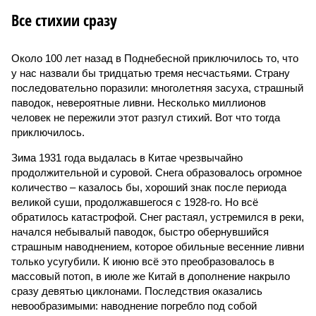
Все стихии сразу
Около 100 лет назад в Поднебесной приключилось то, что
у нас назвали бы тридцатью тремя несчастьями. Страну
последовательно поразили: многолетняя засуха, страшный
паводок, невероятные ливни. Несколько миллионов
человек не пережили этот разгул стихий. Вот что тогда
приключилось.
Зима 1931 года выдалась в Китае чрезвычайно
продолжительной и суровой. Снега образовалось огромное
количество – казалось бы, хороший знак после периода
великой суши, продолжавшегося с 1928-го. Но всё
обратилось катастрофой. Снег растаял, устремился в реки,
начался небывалый паводок, быстро обернувшийся
страшным наводнением, которое обильные весенние ливни
только усугубили. К июню всё это преобразовалось в
массовый потоп, в июле же Китай в дополнение накрыло
сразу девятью циклонами. Последствия оказались
невообразимыми: наводнение погребло под собой