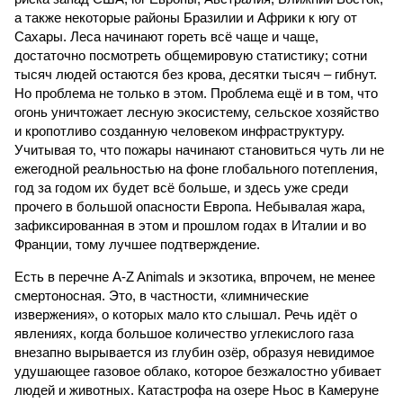
а также некоторые районы Бразилии и Африки к югу от
Сахары. Леса начинают гореть всё чаще и чаще,
достаточно посмотреть общемировую статистику; сотни
тысяч людей остаются без крова, десятки тысяч – гибнут.
Но проблема не только в этом. Проблема ещё и в том, что
огонь уничтожает лесную экосистему, сельское хозяйство
и кропотливо созданную человеком инфраструктуру.
Учитывая то, что пожары начинают становиться чуть ли не
ежегодной реальностью на фоне глобального потепления,
год за годом их будет всё больше, и здесь уже среди
прочего в большой опасности Европа. Небывалая жара,
зафиксированная в этом и прошлом годах в Италии и во
Франции, тому лучшее подтверждение.
Есть в перечне A-Z Animals и экзотика, впрочем, не менее
смертоносная. Это, в частности, «лимнические
извержения», о которых мало кто слышал. Речь идёт о
явлениях, когда большое количество углекислого газа
внезапно вырывается из глубин озёр, образуя невидимое
удушающее газовое облако, которое безжалостно убивает
людей и животных. Катастрофа на озере Ньос в Камеруне