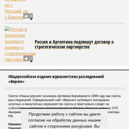
14
Россия и Аргентина подпишут договор о
стратегическом партнерстве
10
Общероссийское издание журналистских расследований
«Версия»
Газета «Наша версия» основана Артёмом Боровиком в 1998 году как газета
расследований. Официальный сайт «Версия» публикует материалы
штатных и внештатных журналистов газеты и пристально следит за
событиями и новостями, происходящими в России, Украине, странах СНГ,
Америке и других государств, с которыми пересекается внешняя политика
Продолжая работу с сайтом вы даете
РФ.
согласие на обработку данных нашим
Наименование:
Cетевое издание «Версия»
сайтом и сторонними ресурсами. Вы
Учредитель:
ООО «Версия»,
Главный редактор:
Горевой Р. Г.