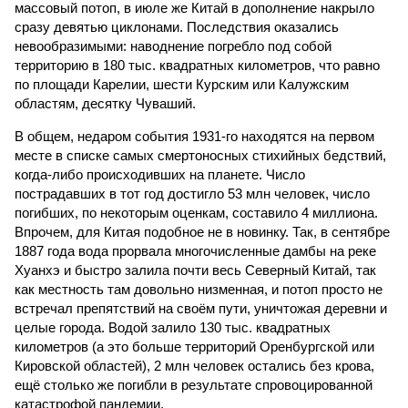
массовый потоп, в июле же Китай в дополнение накрыло
сразу девятью циклонами. Последствия оказались
невообразимыми: наводнение погребло под собой
территорию в 180 тыс. квадратных километров, что равно
по площади Карелии, шести Курским или Калужским
областям, десятку Чуваший.
В общем, недаром события 1931-го находятся на первом
месте в списке самых смертоносных стихийных бедствий,
когда-либо происходивших на планете. Число
пострадавших в тот год достигло 53 млн человек, число
погибших, по некоторым оценкам, составило 4 миллиона.
Впрочем, для Китая подобное не в новинку. Так, в сентябре
1887 года вода прорвала многочисленные дамбы на реке
Хуанхэ и быстро залила почти весь Северный Китай, так
как местность там довольно низменная, и потоп просто не
встречал препятствий на своём пути, уничтожая деревни и
целые города. Водой залило 130 тыс. квадратных
километров (а это больше территорий Оренбургской или
Кировской областей), 2 млн человек остались без крова,
ещё столько же погибли в результате спровоцированной
катастрофой пандемии.