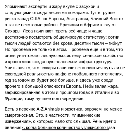
Упоминают эксперты и жару вкупе с засухой и
следующими отсюда лесными пожарами. Тут в группе
риска запад США, юг Европы, Австралия, Ближний Восток,
а также некоторые районы Бразилии и Африки к югу от
Сахары. Леса начинают гореть всё чаще и чаще,
достаточно посмотреть общемировую статистику; сотни
тысяч людей остаются без крова, десятки тысяч – гибнут.
Но проблема не только в этом. Проблема ещё и в том, что
огонь уничтожает лесную экосистему, сельское хозяйство
и кропотливо созданную человеком инфраструктуру.
Учитывая то, что пожары начинают становиться чуть ли не
ежегодной реальностью на фоне глобального потепления,
год за годом их будет всё больше, и здесь уже среди
прочего в большой опасности Европа. Небывалая жара,
зафиксированная в этом и прошлом годах в Италии и во
Франции, тому лучшее подтверждение.
Есть в перечне A-Z Animals и экзотика, впрочем, не менее
смертоносная. Это, в частности, «лимнические
извержения», о которых мало кто слышал. Речь идёт о
явлениях, когда большое количество углекислого газа