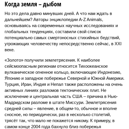
Когда земля – дыбом
Но это дела давно минувших дней. А что нам ждать в
дальнейшем? Авторы энциклопедии A-Z Animals,
основываясь на современных научных исследованиях и
глобальных тенденциях, составили свой список
потенциально самых смертоносных стихийных бедствий,
угрожающих человечеству непосредственно сейчас, в XXI
веке.
«Золото» получили землетрясения. К наиболее
сейсмоопасным регионам относится Тихоокеанское
вулканическое огненное кольцо, включающее Индонезию,
Японию и западное побережье Северной и Южной Америки.
Турция, Иран, Индия и Непал также расположены на очень
активных линиях разломов тектонических плит. Не
исключение и центральная часть США – причина в Нью-
Мадридском разломе в штате Миссури. Землетрясения
средней силы – явление, в общем-то, обычное и вполне
сносное, но периодически, раз в несколько столетий,
трясёт так, что мало не покажется никому. К примеру, в
самом конце 2004 года бахнуло близ побережья