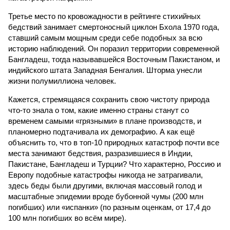
Третье место по кровожадности в рейтинге стихийных
бедствий занимает смертоносный циклон Бхола 1970 года,
ставший самым мощным среди себе подобных за всю
историю наблюдений. Он поразил территории современной
Бангладеш, тогда называвшейся Восточным Пакистаном, и
индийского штата Западная Бенгалия. Шторма унесли
жизни полумиллиона человек.
Кажется, стремящаяся сохранить свою чистоту природа
что-то знала о том, какие именно страны станут со
временем самыми «грязными» в плане производств, и
планомерно подтачивала их демографию. А как ещё
объяснить то, что в топ-10 природных катастроф почти все
места занимают бедствия, разразившиеся в Индии,
Пакистане, Бангладеш и Турции? Что характерно, Россию и
Европу подобные катастрофы никогда не затрагивали,
здесь беды были другими, включая массовый голод и
масштабные эпидемии вроде бубонной чумы (200 млн
погибших) или «испанки» (по разным оценкам, от 17,4 до
100 млн погибших во всём мире).