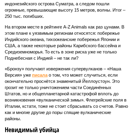
индонезийского острова Суматра, а следом пошли
огромные, превышающие высоту 15 метров, волны. Итог –
250 тыс. погибших.
На втором месте в рейтинге A-Z Animals как раз цунами. В
этом плане к уязвимым регионам относятся: побережье
Индийского океана, тихо­океанские побережья Японии и
США, а также некоторые районы Карибского бассейна и
Средиземноморья. То есть в зоне риска уже не только
Поднебесная с Индией – не так ли?
«Бронзу» получают извержения супервулканов – «Наша
Версия» уже
писала
о том, что может случиться, если
окончательно проснётся знаменитый Йеллоустоун. Это
грозит не только уничтожением части Соединённых
Штатов, но и общепланетарной катастрофой вплоть до
возникновения «вулканической зимы». Флегрейские поля в
Италии, кстати, тоже не стоит сбрасывать со счетов. Равно
как и многие другие до поры спящие вулканические
районы.
Невидимый убийца