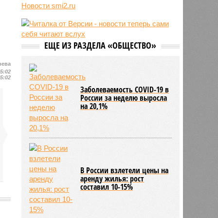
трёхмесячного сына
Новости smi2.ru
14:40
Сергей Миронов выступил за
увеличение пенсий детям,
потерявшим родителей
ЕЩЕ ИЗ РАЗДЕЛА «ОБЩЕСТВО»
13:56
Финляндия захотела использовать
приграничные болота против
России
рева
15:02
15:02
Заболеваемость COVID-19 в
России за неделю выросла
на 20,1%
В России взлетели цены на
аренду жилья: рост
составил 10-15%