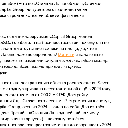
 ошибок) – то по «Станции Л» подобной публичной
apital Group, ни кураторы строительства не
ка строительства, ни объёма фактически
с: если декларируемая «Capital Group модель
SSD») сработала на Лосиноостровской, почему она не
ачает ли отсутствие техники на площадке, что в
и Л» ещё даже не определён?
Митинги
и палаточные
х, похоже, не изменили ситуацию.
«В последние месяцы
называть даже ориентировочные сроки»
, –
ики.
нность по достраиванию объекта распределена. Seven
его структур признана несостоятельной ещё в 2024 году,
 следствием по ст. 200.3 УК РФ. Достройку
нции Л», «Сказочного леса» и «В стремлении к свету»,
tal Group, осенью 2024 г. взяла на себя. Два из трёх
даче. Третий – «Станция Л», крупнейший по числу
тир в пяти корпусах) – по факту остаётся
кает вопрос: распространяется ли договорённость 2024