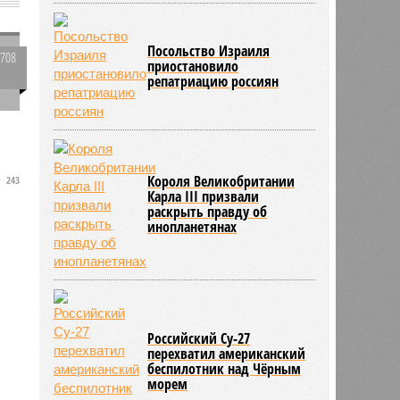
Посольство Израиля
2708
приостановило
0
репатриацию россиян
Короля Великобритании
243
Карла III призвали
раскрыть правду об
инопланетянах
Российский Су-27
перехватил американский
беспилотник над Чёрным
морем