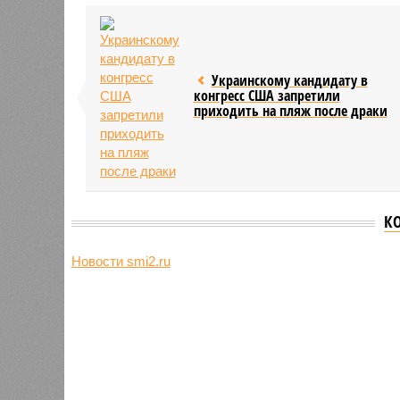
Украинскому кандидату в
конгресс США запретили
приходить на пляж после драки
К
Новости smi2.ru
Версия
//
Общество
//
Земля уже не раз показывала человеч
Последние времена
Земля уже не раз показывала человечеству свой