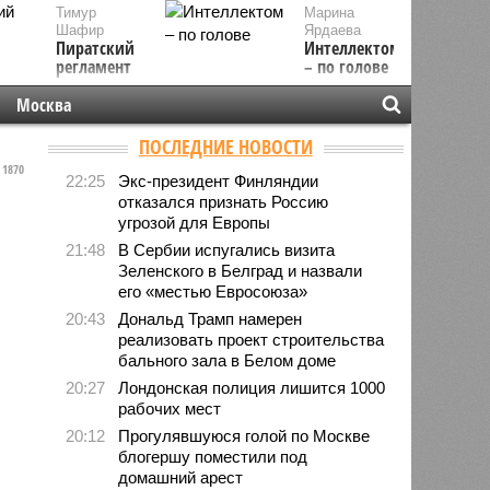
Тимур
Марина
Шафир
Ярдаева
Пиратский
Интеллектом
регламент
– по голове
Москва
ПОСЛЕДНИЕ НОВОСТИ
1870
22:25
Экс-президент Финляндии
отказался признать Россию
угрозой для Европы
21:48
В Сербии испугались визита
Зеленского в Белград и назвали
его «местью Евросоюза»
20:43
Дональд Трамп намерен
реализовать проект строительства
бального зала в Белом доме
20:27
Лондонская полиция лишится 1000
рабочих мест
20:12
Прогулявшуюся голой по Москве
блогершу поместили под
домашний арест