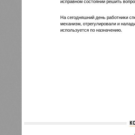
исправном состоянии решить вопро
На сегодняшний день работники сп
механизм, отрегулировали и налад
используется по назначению.
К
WSJ: Самолёт лидера
После 
оппозиции Венесуэлы
надзор