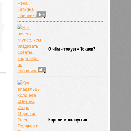
87
О чём «токует» Токаев?
2
689
Kороли и «капуста»