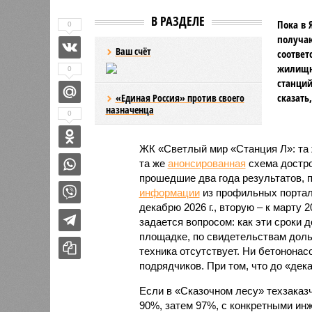
В РАЗДЕЛЕ
Пока в 
0
получаю
Ваш счёт
соответ
жилищно
0
станций
сказать
«Единая Россия» против своего
назначенца
0
ЖК «Светлый мир «Станция Л»: та 
та же
анонсированная
схема дострой
прошедшие два года результатов, п
информации
из профильных портал
декабрю 2026 г., вторую – к марту 2
задается вопросом: как эти сроки
площадке, по свидетельствам доль
техника отсутствует. Ни бетононас
подрядчиков. При том, что до «дек
Если в «Сказочном лесу» техзаказч
90%, затем 97%, с конкретными и