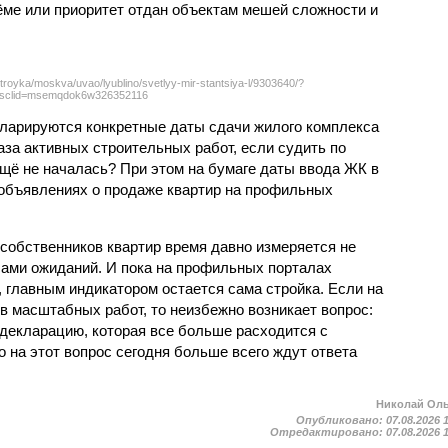
ёме или приоритет отдан объектам мешей сложности и
troyka/moskva/uvao/lyublino/svetlyy-mir-stantsiya-l/9303640/?
sclid=msemqdok6w326352116
екларируются конкретные даты сдачи жилого комплекса
фаза активных строительных работ, если судить по
ещё не началась? При этом на бумаге даты ввода ЖК в
объявлениях о продаже квартир на профильных
собственников квартир время давно измеряется не
ами ожиданий. И пока на профильных порталах
 главным индикатором остается сама стройка. Если на
в масштабных работ, то неизбежно возникает вопрос:
 декларацию, которая все больше расходится с
на этот вопрос сегодня больше всего ждут ответа
Николай Ол
Опубликовано:
07.08.2026 
Отредактировано:
07.08.2026 