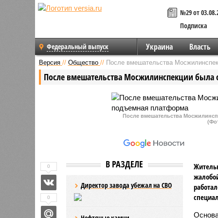
№29 от 03.08.
Подписка
Украина
Власть
Федеральный выпуск
Версия
//
Общество
//
После вмешательства Мосжилинспек
После вмешательства Мосжилинспекции была 
После вмешательства Мосжилинсп
(Фо
В РАЗДЕЛЕ
Жительн
0
жалобой
Директор завода убежал на СВО
работал
специал
0
Основа
Нефтяные камни