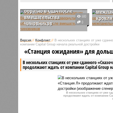
Мачадо развернули
отрем
обратно в США после
межпан
вмешательства
680
кровля
чиновников
0
Жители м
Частный борт лидера
из разны
венесуэльской оппозиции Марии
направил
Версия
//
Конфликт
//
В нескольких станциях от уже сданн
Корины Мачадо, пытавшейся
жалобы. 
компании Capital Group начала реальной достройки
вернуться на родину после
промерзал
«Станция ожидания» для доль
разрушительных землетрясений,
другом – 
был развернут прямо в воздухе.
В нескольких станциях от уже сданного «Сказо
продолжают ждать от компании Capital Group 
В нескольких станциях от уже с
продолжают ждать от компании Cap