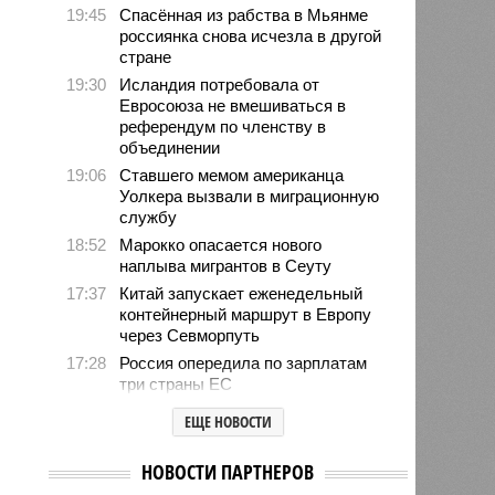
19:45
Спасённая из рабства в Мьянме
россиянка снова исчезла в другой
стране
19:30
Исландия потребовала от
Евросоюза не вмешиваться в
референдум по членству в
объединении
19:06
Ставшего мемом американца
Уолкера вызвали в миграционную
службу
18:52
Марокко опасается нового
наплыва мигрантов в Сеуту
17:37
Китай запускает еженедельный
контейнерный маршрут в Европу
через Севморпуть
17:28
Россия опередила по зарплатам
три страны ЕС
17:16
Александр Лукашенко призвал
ЕЩЕ НОВОСТИ
белорусов скупать пустующие
избы
НОВОСТИ ПАРТНЕРОВ
14:49
Девушка объяснила убийство