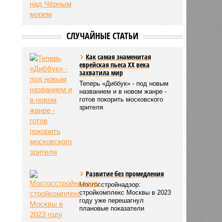
СЛУЧАЙНЫЕ СТАТЬИ
Как самая знаменитая
еврейская пьеса XX века
захватила мир
Теперь «Диббук» - под новым
названием и в новом жанре -
готов покорить московского
зрителя
Развитие без промедления
Мосгосстройнадзор:
стройкомплекс Москвы в 2023
году уже перешагнул
плановые показатели