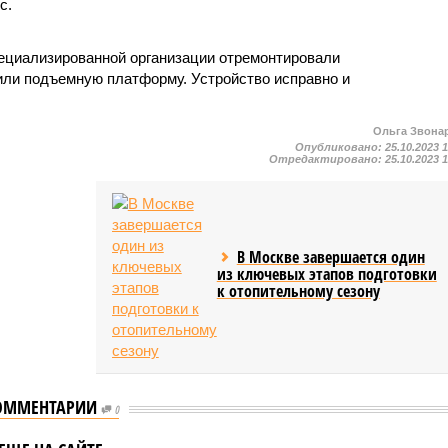
с.
ециализированной организации отремонтировали
или подъемную платформу. Устройство исправно и
Ольга Звона
Опубликовано:
25.10.2023 
Отредактировано:
25.10.2023 
В Москве завершается один
из ключевых этапов подготовки
к отопительному сезону
После вмешательства
ОММЕНТАРИИ
Мосжилинспекции с
0
вмешательства
фасада жилого дома
ного органа были