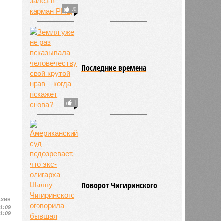
20
Последние времена
1
Поворот Чигиринского
ьхин
11:09
11:09