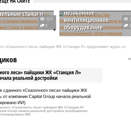
ЕЩЕ НА САЙТЕ
демонтировали
онтированы
незаконное
ельные стыки и
вентиляционное
1674
0
оборудование
ногоквартирных домов
х районов столицы
Управляющей организации
и в надзорный орган
пришлось демонтировать
ого «Сказочного леса» пайщики ЖК «Станция Л» продолжают ждать от
В одном случае
незаконно установленное
а стена в квартире, в
вентиляционное оборудование и
щиков
протекала кровля.
приводить в порядок фасад
жилой постройки. Установил его
чного леса» пайщики ЖК «Станция Л»
владелец нежилого помещения
начала реальной достройки
без согласия жильцов дома.
данного «Сказочного леса» пайщики ЖК «Станция Л»
ital Group начала реальной достройки (изображение
сгенерировано ИИ)