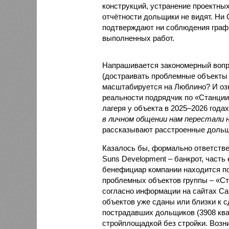
конструкций, устранение проектных
отчётности дольщики не видят. Ни C
подтверждают ни соблюдения графи
выполненных работ.
Напрашивается закономерный вопро
(достраивать проблемные объекты 
масштабируется на Люблино? И озн
реальности подрядчик по «Станци
лагеря у объекта в 2025–2026 года
в личном общении нам перестали 
рассказывают расстроенные дольщ
Казалось бы, формально ответстве
Suns Development – банкрот, часть 
бенефициар компании находится под
проблемных объектов группы – «Ста
согласно информации на сайтах Capi
объектов уже сданы или близки к с
пострадавших дольщиков (3908 квар
стройплощадкой без стройки. Возни