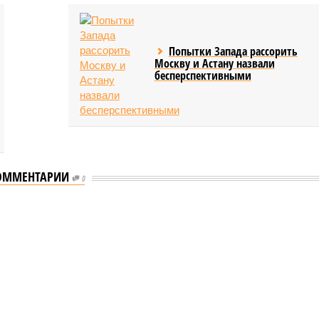
Попытки Запада рассорить
Москву и Астану назвали
бесперспективными
ОММЕНТАРИИ
0
еству свой крутой нрав – когда покажет снова?
 крутой нрав – когда покажет снова?