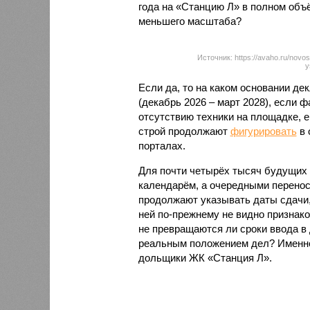
года на «Станцию Л» в полном объ
меньшего масштаба?
Источник: https://avaho.ru/novos
y
Если да, то на каком основании д
(декабрь 2026 – март 2028), если 
отсутствию техники на площадке, 
строй продолжают
фигурировать
в 
порталах.
Для почти четырёх тысяч будущих 
календарём, а очередными перенос
продолжают указывать даты сдачи,
ней по-прежнему не видно признако
не превращаются ли сроки ввода в
реальным положением дел? Именно 
дольщики ЖК «Станция Л».