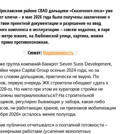
Ярославском районе СВАО дольщики «Сказочного леса» уже
т ключи – в мае 2026 года были получены заключение о
ствии проектной документации и разрешение на ввод
го комплекса в эксплуатацию – совсем недалеко, в паре
 метро южнее, на Люблинской улице, картина, можно
, прямо противоположная.
Сюжет:
Недвижимость
же группа компаний-банкрот Seven Suns Development,
ки через Capital Group осенью 2024 года, но за
о словам дольщиков, практически не видно. По
ов, первую очередь ЖК строители обещают сдать к
028-го. Но никто при этом из кураторов стройки не
 должны материализоваться? На строительной
щиков, регулярно бывающих у забора, какая-либо
осов, ни работающих кранов, ни признаков мобилизации
абря 2026» осталось менее полугода.
ик публично отчитывался о поэтапной готовности –
нженерными работами (усиление монолитных