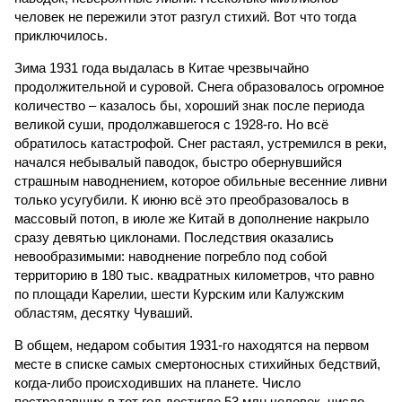
человек не пережили этот разгул стихий. Вот что тогда
приключилось.
Зима 1931 года выдалась в Китае чрезвычайно
продолжительной и суровой. Снега образовалось огромное
количество – казалось бы, хороший знак после периода
великой суши, продолжавшегося с 1928-го. Но всё
обратилось катастрофой. Снег растаял, устремился в реки,
начался небывалый паводок, быстро обернувшийся
страшным наводнением, которое обильные весенние ливни
только усугубили. К июню всё это преобразовалось в
массовый потоп, в июле же Китай в дополнение накрыло
сразу девятью циклонами. Последствия оказались
невообразимыми: наводнение погребло под собой
территорию в 180 тыс. квадратных километров, что равно
по площади Карелии, шести Курским или Калужским
областям, десятку Чуваший.
В общем, недаром события 1931-го находятся на первом
месте в списке самых смертоносных стихийных бедствий,
когда-либо происходивших на планете. Число
пострадавших в тот год достигло 53 млн человек, число