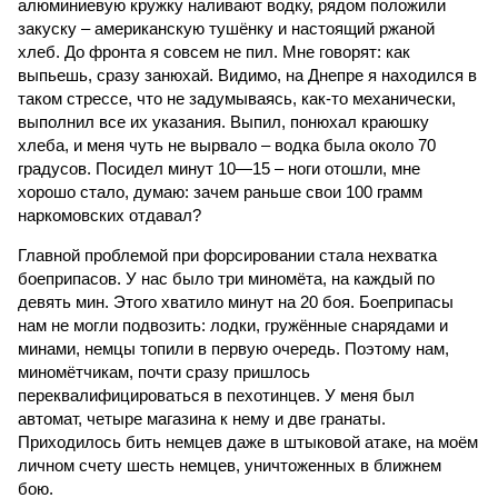
алюминиевую кружку наливают водку, рядом положили
закуску – американскую тушёнку и настоящий ржаной
хлеб. До фронта я совсем не пил. Мне говорят: как
выпьешь, сразу занюхай. Видимо, на Днепре я находился в
таком стрессе, что не задумываясь, как-то механически,
выполнил все их указания. Выпил, понюхал краюшку
хлеба, и меня чуть не вырвало – водка была около 70
градусов. Посидел минут 10—15 – ноги отошли, мне
хорошо стало, думаю: зачем раньше свои 100 грамм
наркомовских отдавал?
Главной проблемой при форсировании стала нехватка
боеприпасов. У нас было три миномёта, на каждый по
девять мин. Этого хватило минут на 20 боя. Боеприпасы
нам не могли подвозить: лодки, гружённые снарядами и
минами, немцы топили в первую очередь. Поэтому нам,
миномётчикам, почти сразу пришлось
переквалифицироваться в пехотинцев. У меня был
автомат, четыре магазина к нему и две гранаты.
Приходилось бить немцев даже в штыковой атаке, на моём
личном счету шесть немцев, уничтоженных в ближнем
бою.