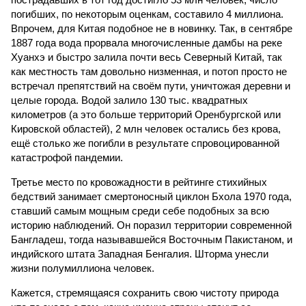
погибших, по некоторым оценкам, составило 4 миллиона.
Впрочем, для Китая подобное не в новинку. Так, в сентябре
1887 года вода прорвала многочисленные дамбы на реке
Хуанхэ и быстро залила почти весь Северный Китай, так
как местность там довольно низменная, и потоп просто не
встречал препятствий на своём пути, уничтожая деревни и
целые города. Водой залило 130 тыс. квадратных
километров (а это больше территорий Оренбургской или
Кировской областей), 2 млн человек остались без крова,
ещё столько же погибли в результате спровоцированной
катастрофой пандемии.
Третье место по кровожадности в рейтинге стихийных
бедствий занимает смертоносный циклон Бхола 1970 года,
ставший самым мощным среди себе подобных за всю
историю наблюдений. Он поразил территории современной
Бангладеш, тогда называвшейся Восточным Пакистаном, и
индийского штата Западная Бенгалия. Шторма унесли
жизни полумиллиона человек.
Кажется, стремящаяся сохранить свою чистоту природа