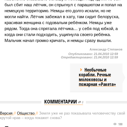
был сбит наш лётчик, он спрыгнул с парашютом и попал на
немецкую территорию. Немцы его долго искали, но не
могли найти. Лётчик забежал в хату, там сидит белоруска,
красивая женщина с годовалым ребёнком. Немцы уже
рядом. Тогда она спрятала лётчика… у себя под юбкой, а
когда они стали подходить, ущипнула своего ребёнка.
Мальчик начал громко кричать, и немцы сразу вышли.
Александр Степанов
Опубликовано:
21.04.2010 12:59
Отредактировано:
21.04.2010 12:59
Необычные
корабли. Речные
молоковозы и
пожарная «Ракета»
КОММЕНТАРИИ
0
Версия
//
Общество
//
Земля уже не раз показывала человечеству свой
крутой нрав – когда покажет снова?
188