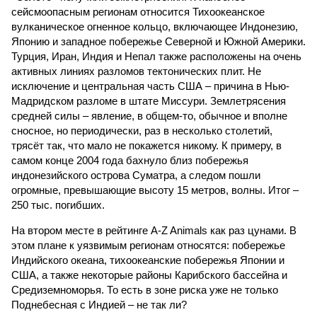
сейсмоопасным регионам относится Тихоокеанское
вулканическое огненное кольцо, включающее Индонезию,
Японию и западное побережье Северной и Южной Америки.
Турция, Иран, Индия и Непал также расположены на очень
активных линиях разломов тектонических плит. Не
исключение и центральная часть США – причина в Нью-
Мадридском разломе в штате Миссури. Землетрясения
средней силы – явление, в общем-то, обычное и вполне
сносное, но периодически, раз в несколько столетий,
трясёт так, что мало не покажется никому. К примеру, в
самом конце 2004 года бахнуло близ побережья
индонезийского острова Суматра, а следом пошли
огромные, превышающие высоту 15 метров, волны. Итог –
250 тыс. погибших.
На втором месте в рейтинге A-Z Animals как раз цунами. В
этом плане к уязвимым регионам относятся: побережье
Индийского океана, тихо­океанские побережья Японии и
США, а также некоторые районы Карибского бассейна и
Средиземноморья. То есть в зоне риска уже не только
Поднебесная с Индией – не так ли?