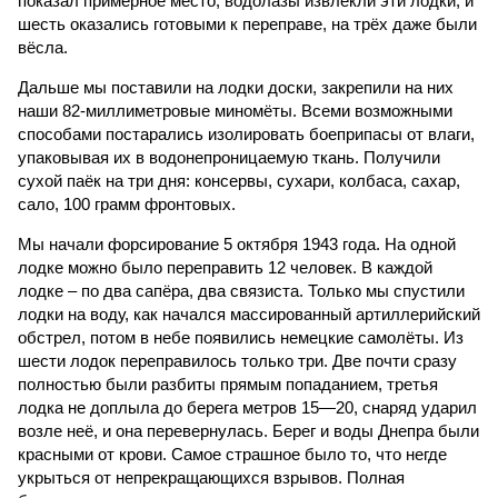
показал примерное место, водолазы извлекли эти лодки, и
шесть оказались готовыми к переправе, на трёх даже были
вёсла.
Дальше мы поставили на лодки доски, закрепили на них
наши 82-миллиметровые миномёты. Всеми возможными
способами постарались изолировать боеприпасы от влаги,
упаковывая их в водонепроницаемую ткань. Получили
сухой паёк на три дня: консервы, сухари, колбаса, сахар,
сало, 100 грамм фронтовых.
Мы начали форсирование 5 октября 1943 года. На одной
лодке можно было переправить 12 человек. В каждой
лодке – по два сапёра, два связиста. Только мы спустили
лодки на воду, как начался массированный артиллерийский
обстрел, потом в небе появились немецкие самолёты. Из
шести лодок переправилось только три. Две почти сразу
полностью были разбиты прямым попаданием, третья
лодка не доплыла до берега метров 15—20, снаряд ударил
возле неё, и она перевернулась. Берег и воды Днепра были
красными от крови. Самое страшное было то, что негде
укрыться от непрекращающихся взрывов. Полная