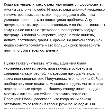
Когда мы увидели, какую реку нам придётся форсировать,
многим стало не по себе. И просто река шириной несколько
километров вызывает страх, ведь её даже в обычных
условиях переплыть на лодке целая проблема. А тут
предстояло столкнуться со шквальным огнём противника, к
тому же нас никто не тренировал форсировать водную
преграду. В полной экипировке, когда на тебе шинель,
лопата, противогаз, гранаты, оружие, на шатком плоту или
лодке кому-то помогать – это большой риск перевернуть
плот и погубить всех остальных.
Нужно также учитывать, что наша дивизия была
укомплектована из ребят, призванных в основном из
среднеазиатских республик, которые никогда не видели
таких полноводных рек. Получалось, что половина бойцов
вообще не умели плавать. Несколько недель мы готовили
переправочные средства. Нашему взводу повезло, один
местный житель, как сейчас его помню, звали его
Порфирий Новак, рассказал, что когда наши войска
отступали, то оставили в гавани резиновые лодки. Он