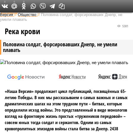
0
0
0
Федеральный выпуск
Версия
//
Общество
//
Половина солдат, форсировавших Днепр, не
умели плавать
5381
Река крови
Половина солдат, форсировавших Днепр, не умели
плавать
«Наша Версия» продолжает цикл публикаций, посвящённых 65-
летию Победы. В них мы рассказываем о самых важных и самых
драматических шагах на этом трудном пути – битвах, которые
определили исход войны. Это представленный в виде монологов
взгляд на фронтовую жизнь простых «тружеников передовой» –
совсем юных тогда солдат и сержантов. Одним из самых
кровопролитных эпизодов войны стала битва за Днепр. 2438