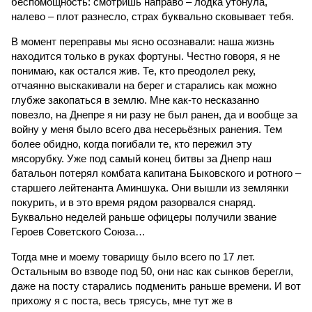
беспомощность: смотришь направо – лодка утонула,
налево – плот разнесло, страх буквально сковывает тебя.
В момент переправы мы ясно осознавали: наша жизнь
находится только в руках фортуны. Честно говоря, я не
понимаю, как остался жив. Те, кто преодолел реку,
отчаянно выскакивали на берег и старались как можно
глубже закопаться в землю. Мне как-то несказанно
повезло, на Днепре я ни разу не был ранен, да и вообще за
войну у меня было всего два несерьёзных ранения. Тем
более обидно, когда погибали те, кто пережил эту
мясорубку. Уже под самый конец битвы за Днепр наш
батальон потерял комбата капитана Быковского и ротного –
старшего лейтенанта Аминшука. Они вышли из землянки
покурить, и в это время рядом разорвался снаряд.
Буквально неделей раньше офицеры получили звание
Героев Советского Союза…
Тогда мне и моему товарищу было всего по 17 лет.
Остальным во взводе под 50, они нас как сынков берегли,
даже на посту старались подменить раньше времени. И вот
прихожу я с поста, весь трясусь, мне тут же в