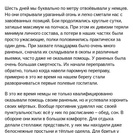
Шесть дней мы буквально по метру отвоёвывали у немцев.
Но они открывали ураганный огонь и легко сметали нас с
завоёванных позиций. Бои продолжались круглые сутки,
затишье максимум на полчаса. При этом их дивизии теряли
минимум личного состава, а потери в наших частях были
просто ужасающие, полки половинились практически за
один день. При захвате плацдарма было очень много
раненых, сначала их складывали в окопы и различные
выемки, часто даже не оказывая помощь. У раненых была
очень большая смертность. Их начали переправлять
обратно, только когда навели паромную переправу,
примерно в это же время на нашем берегу стали
разворачиваться первые полевые госпитали.
В это же время немцы не только квалифицированно
оказывали помощь своим раненым, но и успевали хоронить
своих мёртвых. Вообще противник удивлял нас своей
пунктуальностью: всё у них по расписанию – обед, сон. В
обороне они жили в большом комфорте. Для отдыха
делали стеллажи: представьте, у них мы находили даже
белоснежные простыни и тёплые одеяла. Для бритья у