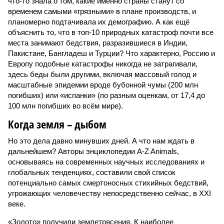
что-то знала о том, какие именно страны станут со
временем самыми «грязными» в плане производств, и
планомерно подтачивала их демографию. А как ещё
объяснить то, что в топ-10 природных катастроф почти все
места занимают бедствия, разразившиеся в Индии,
Пакистане, Бангладеш и Турции? Что характерно, Россию и
Европу подобные катастрофы никогда не затрагивали,
здесь беды были другими, включая массовый голод и
масштабные эпидемии вроде бубонной чумы (200 млн
погибших) или «испанки» (по разным оценкам, от 17,4 до
100 млн погибших во всём мире).
Когда земля – дыбом
Но это дела давно минувших дней. А что нам ждать в
дальнейшем? Авторы энциклопедии A-Z Animals,
основываясь на современных научных исследованиях и
глобальных тенденциях, составили свой список
потенциально самых смертоносных стихийных бедствий,
угрожающих человечеству непосредственно сейчас, в XXI
веке.
«Золото» получили землетрясения. К наиболее