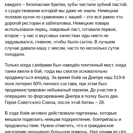
каждого – безопасная бритва, зубы чистили зубной пастой,
о существовании которой мы даже не знали. Немецкая
полевая кухня по сравнению с нашей – это всё равно что
дорогой ресторан и забегаловка. Немецкие повара
использовали перец, лавровый лист, готовили первое,
второе – у нас о вкусовых качествах еды никто не
задумывался, главное, чтобы было сытно. В лучшем
случае давали кашу с мясом, часто по несколько суток
голодали.
Только когда сапёрами был наведён понтонный мост, когда
танки ввели в бой, тогда мы смогли основательно
продвинуться вперёд. За время боёв на Днепре наш 519-й
полк потерял 60% личного состава, при этом был
продемонстрирован небывалый героизм. До участия в
операциях по форсированию Днепра в полку было два
Героя Советского Союза, после этой битвы – 28.
В ходе боёв активно действовали партизаны, которые
мешали подвозить немцам подкрепление, боеприпасы и
продовольствие. Нужно отметить, что и гражданское
население оказывало большую помощь. Над одним из сёл