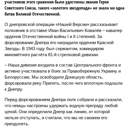
участников этого сражения были удостоены звания Героя
Советского Союза, такого «золотого звездопада» не знала ни одна
битва Великой Отечественной.
О днепровской операции «Нашей Версии» рассказывает
полковник в отставке Иван Васильевич Ковалёв – кавалер
орденов Отечественной войны I и II степеней. За
форсирование Днепра его наградили орденом Красной
Звезды. В 1943 году был сержантом, командиром
миномётного расчёта 81-й стрелковой дивизии.
– Наша дивизия входила в состав Центрального фронта и
активно участвовала в боях за Правобережную Украину и
Белоруссию. Мы освободили Донецкую область,
форсировали реку Припять, после чего вплотную подошли
к Днепру.
Перед форсированием Днепра полк собрали и рассказали,
что немцы настроены удержать водную преграду любой
ценой. Они определили Днепр как линию, от которой
нельзя отступать, и считали, что мы не сможем его
преодолеть.