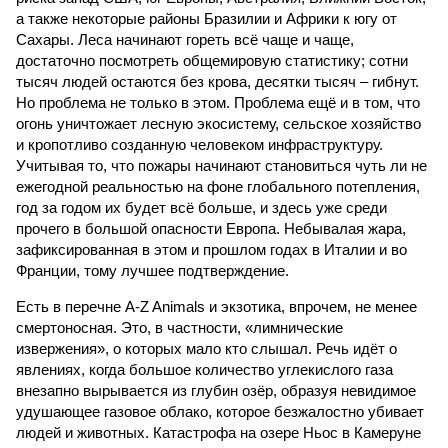
а также некоторые районы Бразилии и Африки к югу от
Сахары. Леса начинают гореть всё чаще и чаще,
достаточно посмотреть общемировую статистику; сотни
тысяч людей остаются без крова, десятки тысяч – гибнут.
Но проблема не только в этом. Проблема ещё и в том, что
огонь уничтожает лесную экосистему, сельское хозяйство
и кропотливо созданную человеком инфраструктуру.
Учитывая то, что пожары начинают становиться чуть ли не
ежегодной реальностью на фоне глобального потепления,
год за годом их будет всё больше, и здесь уже среди
прочего в большой опасности Европа. Небывалая жара,
зафиксированная в этом и прошлом годах в Италии и во
Франции, тому лучшее подтверждение.
Есть в перечне A-Z Animals и экзотика, впрочем, не менее
смертоносная. Это, в частности, «лимнические
извержения», о которых мало кто слышал. Речь идёт о
явлениях, когда большое количество углекислого газа
внезапно вырывается из глубин озёр, образуя невидимое
удушающее газовое облако, которое безжалостно убивает
людей и животных. Катастрофа на озере Ньос в Камеруне