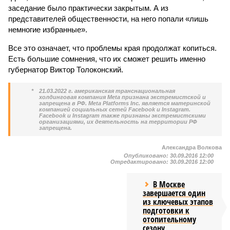
заседание было практически закрытым. А из
представителей общественности, на него попали «лишь
немногие избранные».
Все это означает, что проблемы края продолжат копиться.
Есть большие сомнения, что их сможет решить именно
губернатор Виктор Толоконский.
*
21.03.2022 г. американская транснациональная
холдинговая компания Meta признана экстремистской и
запрещена в РФ. Meta Platforms Inc. является материнской
компанией социальных сетей Facebook и Instagram.
Facebook и Instagram также признаны экстремистскими
организациями, их деятельность на территории РФ
запрещена.
Александра Волкова
Опубликовано:
30.09.2016 12:00
Отредактировано:
30.09.2016 12:00
В Москве
завершается один
из ключевых этапов
подготовки к
отопительному
сезону