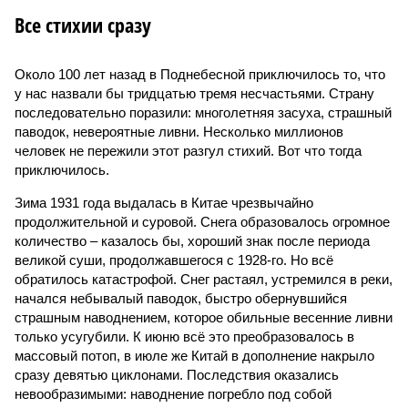
Все стихии сразу
Около 100 лет назад в Поднебесной приключилось то, что
у нас назвали бы тридцатью тремя несчастьями. Страну
последовательно поразили: многолетняя засуха, страшный
паводок, невероятные ливни. Несколько миллионов
человек не пережили этот разгул стихий. Вот что тогда
приключилось.
Зима 1931 года выдалась в Китае чрезвычайно
продолжительной и суровой. Снега образовалось огромное
количество – казалось бы, хороший знак после периода
великой суши, продолжавшегося с 1928-го. Но всё
обратилось катастрофой. Снег растаял, устремился в реки,
начался небывалый паводок, быстро обернувшийся
страшным наводнением, которое обильные весенние ливни
только усугубили. К июню всё это преобразовалось в
массовый потоп, в июле же Китай в дополнение накрыло
сразу девятью циклонами. Последствия оказались
невообразимыми: наводнение погребло под собой