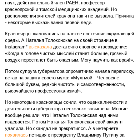
наук, действительный член РАЕН, профессор
красноярской и томской медицинских академий. Но
расположения жителей края она так и не вызвала. Причина
- некоторые высказывания первой леди.
Красноярцы жаловались на плохое состояние окружающей
среды. А Наталья Толоконская на своей странице в
Instagram*
высказала
достаточно спорное утверждение:
«Когда в голове чистых мыслей станет больше, грязный
воздух перестанет быть опасным. Могу научить как врач!».
Потом супруга губернатора опрометчиво начала переписку,
встав на защиту своего мужа: «Муж мой – Человек с
большой буквы, редкой чистоты и самоотверженности,
высочайшего профессионализма!».
Но некоторые красноярцы сочли, что оценка личности и
деятельности губернатора несколько завышена. Многие
вообще решили, что Наталья Толоконская над ними
издевается. Потом Наталья Толоконская свой аккаунт
удалила. Но скандал не прекратился. А в интернете
появилась
петиция к президенту Владимиру Путину за