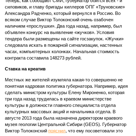
Теперь, как сообщают СМИ, губернатор боится всех - и
силовиков, и главу бригады киллеров ОПГ «Труновские»
Александра Радченко, который вернулся в Россию. Во
всяком случае Виктор Толоконский очень озабочен
наличием «прослушки». Два года назад, например, был
объявлен конкурс на выявление «жучков». Условия
тендера были размещены на сайте госзакупок. «Жучки»
следовала искать в пожарной сигнализации, настенных
часах, компьютерных колонках. Начальная стоимость
контракта составила 148273 рублей.
Ставка на креатив
Местных же жителей изумляла какая-то совершенно не
понятная кадровая политика губернатора. Например, идея
сделать министром культуры Елену Мироненко, которая
три года назад трудилась в краевом министерстве
культуры в должности главного специалиста отдела
культурных массовых акций и начальника отдела. В
августе 2013 года была назначена директором краевого
музея геологии Центральной Сибири (GEOS). Губернатор
Виктор Толоконский
пояснил
, что ему посоветовали это