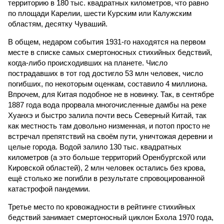
территорию в 180 тыс. квадратных километров, что равно
по площади Карелии, шести Курским или Калужским
областям, десятку Чуваший.
В общем, недаром события 1931-го находятся на первом
месте в списке самых смертоносных стихийных бедствий,
когда-либо происходивших на планете. Число
пострадавших в тот год достигло 53 млн человек, число
погибших, по некоторым оценкам, составило 4 миллиона.
Впрочем, для Китая подобное не в новинку. Так, в сентябре
1887 года вода прорвала многочисленные дамбы на реке
Хуанхэ и быстро залила почти весь Северный Китай, так
как местность там довольно низменная, и потоп просто не
встречал препятствий на своём пути, уничтожая деревни и
целые города. Водой залило 130 тыс. квадратных
километров (а это больше территорий Оренбургской или
Кировской областей), 2 млн человек остались без крова,
ещё столько же погибли в результате спровоцированной
катастрофой пандемии.
Третье место по кровожадности в рейтинге стихийных
бедствий занимает смертоносный циклон Бхола 1970 года,