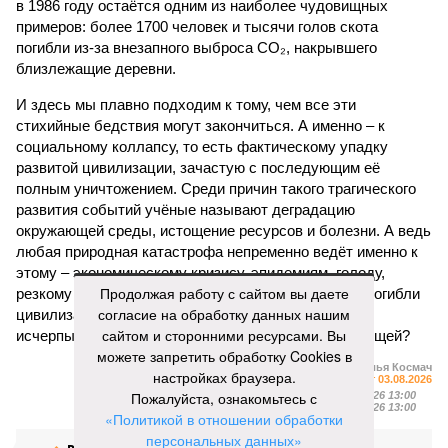
в 1986 году остаётся одним из наиболее чудовищных
примеров: более 1700 человек и тысячи голов скота
погибли из-за внезапного выброса CO₂, накрывшего
близлежащие деревни.
И здесь мы плавно подходим к тому, чем все эти
стихийные бедствия могут закончиться. А именно – к
социальному коллапсу, то есть фактическому упадку
развитой цивилизации, зачастую с последующим её
полным уничтожением. Среди причин такого трагического
развития событий учёные называют деградацию
окружающей среды, истощение ресурсов и болезни. А ведь
любая природная катастрофа непременно ведёт именно к
этому – экономическому кризису, эпидемиям, голоду,
Продолжая работу с сайтом вы даете
резкому сокращению численности населения. Так погибли
согласие на обработку данных нашим
цивилизации шумеров, майя, кхмеров – список не
сайтом и сторонними ресурсами. Вы
исчерпывающий. Какая цивилизация будет следующей?
можете запретить обработку Cookies в
Илья Космач
настройках браузера.
Газета
«Наша версия» №29 от 03.08.2026
Пожалуйста, ознакомьтесь с
Опубликовано:
05.08.2026 13:00
Отредактировано:
05.08.2026 13:00
«Политикой в отношении обработки
персональных данных»