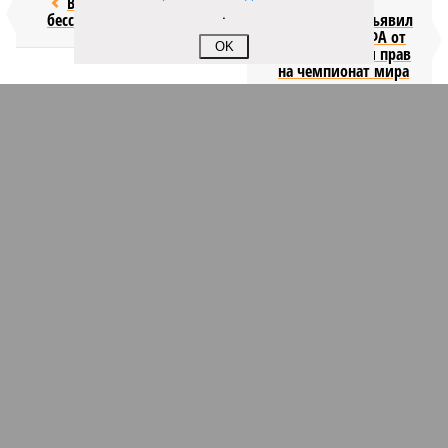
Возраст
Инфантино
.
бессмертия
отступил и объявил
об отказе ФИФА от
OK
продажи доли прав
на чемпионат мира
КОММЕНТАРИИ
1
Новости smi2.ru
Версия
//
Общество
//
Мы могли бы жить сотни лет, но этого никогда не
будет
553
Возраст бессмертия
Мы могли бы жить сотни лет, но этого никогда не будет
Мы могли бы жить сотни лет, но этого никогда не будет (фото: Deep
Vision)