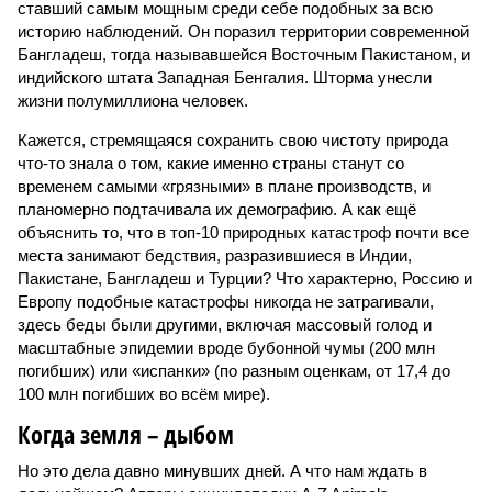
ставший самым мощным среди себе подобных за всю
историю наблюдений. Он поразил территории современной
Бангладеш, тогда называвшейся Восточным Пакистаном, и
индийского штата Западная Бенгалия. Шторма унесли
жизни полумиллиона человек.
Кажется, стремящаяся сохранить свою чистоту природа
что-то знала о том, какие именно страны станут со
временем самыми «грязными» в плане производств, и
планомерно подтачивала их демографию. А как ещё
объяснить то, что в топ-10 природных катастроф почти все
места занимают бедствия, разразившиеся в Индии,
Пакистане, Бангладеш и Турции? Что характерно, Россию и
Европу подобные катастрофы никогда не затрагивали,
здесь беды были другими, включая массовый голод и
масштабные эпидемии вроде бубонной чумы (200 млн
погибших) или «испанки» (по разным оценкам, от 17,4 до
100 млн погибших во всём мире).
Когда земля – дыбом
Но это дела давно минувших дней. А что нам ждать в