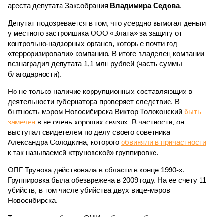
ареста депутата Заксобрания
Владимира Седова
.
Депутат подозревается в том, что усердно вымогал деньги
у местного застройщика OOO «Злата» за защиту от
контрольно-надзорных органов, которые почти год
«терроризировали» компанию. В итоге владелец компании
вознаградил депутата 1,1 млн рублей (часть суммы
благодарности).
Но не только наличие коррупционных составляющих в
деятельности губернатора проверяет следствие. В
бытность мэром Новосибирска Виктор Толоконский
быть
замечен
в не очень хороших связях. В частности, он
выступал свидетелем по делу своего советника
Александра Солодкина, которого
обвиняли в причастности
к так называемой «труновской» группировке.
ОПГ Трунова действовала в области в конце 1990-х.
Группировка была обезврежена в 2009 году. На ее счету 11
убийств, в том числе убийства двух вице-мэров
Новосибирска.