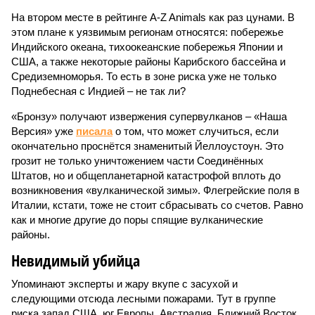
На втором месте в рейтинге A-Z Animals как раз цунами. В
этом плане к уязвимым регионам относятся: побережье
Индийского океана, тихо­океанские побережья Японии и
США, а также некоторые районы Карибского бассейна и
Средиземноморья. То есть в зоне риска уже не только
Поднебесная с Индией – не так ли?
«Бронзу» получают извержения супервулканов – «Наша
Версия» уже
писала
о том, что может случиться, если
окончательно проснётся знаменитый Йеллоустоун. Это
грозит не только уничтожением части Соединённых
Штатов, но и общепланетарной катастрофой вплоть до
возникновения «вулканической зимы». Флегрейские поля в
Италии, кстати, тоже не стоит сбрасывать со счетов. Равно
как и многие другие до поры спящие вулканические
районы.
Невидимый убийца
Упоминают эксперты и жару вкупе с засухой и
следующими отсюда лесными пожарами. Тут в группе
риска запад США, юг Европы, Австралия, Ближний Восток,