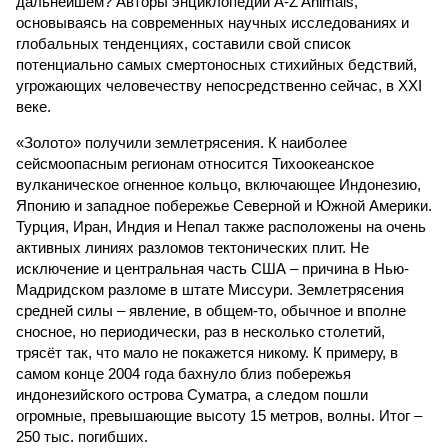
дальнейшем? Авторы энциклопедии A-Z Animals,
основываясь на современных научных исследованиях и
глобальных тенденциях, составили свой список
потенциально самых смертоносных стихийных бедствий,
угрожающих человечеству непосредственно сейчас, в XXI
веке.
«Золото» получили землетрясения. К наиболее
сейсмоопасным регионам относится Тихоокеанское
вулканическое огненное кольцо, включающее Индонезию,
Японию и западное побережье Северной и Южной Америки.
Турция, Иран, Индия и Непал также расположены на очень
активных линиях разломов тектонических плит. Не
исключение и центральная часть США – причина в Нью-
Мадридском разломе в штате Миссури. Землетрясения
средней силы – явление, в общем-то, обычное и вполне
сносное, но периодически, раз в несколько столетий,
трясёт так, что мало не покажется никому. К примеру, в
самом конце 2004 года бахнуло близ побережья
индонезийского острова Суматра, а следом пошли
огромные, превышающие высоту 15 метров, волны. Итог –
250 тыс. погибших.