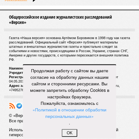
Общероссийское издание журналистских расследований
«Версия»
Газета «Наша версия» основана Артёмом Боровиком в 1998 году как газета
расследований. Официальный сайт «Версия» публикует материалы
штатных и внештатных журналистов газеты и пристально следит за
событиями и новостями, происходящими в России, Украине, странах СНГ,
Америке и других государств, с которыми пересекается внешняя политика
РФ.
Наименование:
Cетевое издание «Версия»
Продолжая работу с сайтом вы даете
Учредитель:
ООО «Версия»,
Главный редактор:
Горевой Р. Г.
согласие на обработку данных нашим
Регистрационный номер Роскомнадзора:
ЭЛ № ФС 77 - 72681 от
04.05.2018 г.
сайтом и сторонними ресурсами. Вы
Адрес электронной почты и телефон редакции:
versia@versia.ru,
можете запретить обработку Cookies в
+74952760348
настройках браузера.
Пожалуйста, ознакомьтесь с
«Политикой в отношении обработки
персональных данных»
© «Версия»
18+
Все права защищены
.
Использование материалов «Версии» без индексируемой
OK
гиперссылки запрещено