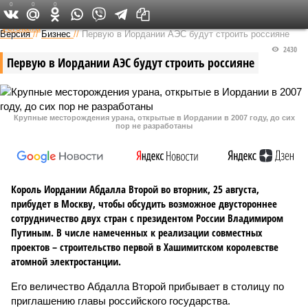
0
0
0
Федеральный выпуск
Версия
//
Бизнес
//
Первую в Иордании АЭС будут строить россияне
2430
Первую в Иордании АЭС будут строить россияне
Крупные месторождения урана, открытые в Иордании в 2007 году, до сих
пор не разработаны
Король Иордании Абдалла Второй во вторник, 25 августа,
прибудет в Москву, чтобы обсудить возможное двустороннее
сотрудничество двух стран с президентом России Владимиром
Путиным. В числе намеченных к реализации совместных
проектов – строительство первой в Хашимитском королевстве
атомной электростанции.
Его величество Абдалла Второй прибывает в столицу по
приглашению главы российского государства.