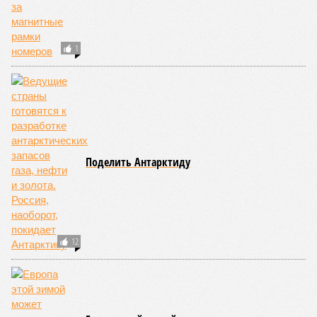
1
Поделить Антарктиду
12