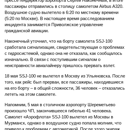
прессе гендиректор аэропорта Сергей Наконечный, в итоге
пассажиры отправились в столицу самолетом Airbus A320.
Воздушное судно вылетело в 6:20 по местному времени
(5:20 по Москве). В настоящее время расследованием
инцидента занимается Приволжское управление
гражданской авиации.
Наконечный уточнил, что на борту самолета SSJ-100
сработала сигнализация, свидетельствующая о проблемах
с гидросистемой, однако она не отказала, как сообщалось
изначально. В связи с поступившим сигналом о
неисправности авиалайнеру пришлось прервать взлет.
18 мая SSJ-100 не вылетел в Москву из Ульяновска. После
того, как рейс был прерван, все пассажиры, находившиеся
на его борту – в общей сложности, 36 человек – отказались
лететь на этом самолете.
Напомним, 5 мая в столичном аэропорту Шереметьево
произошло ЧП, закончившееся гибелью 41 человека.
Самолет «Аэрофлота» SSJ-100 вылетел из Москвы в
Мурманск, однако в воздушное судно попала молния, что
привело к проблемам с автоматикой. После этого экипаж