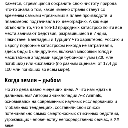
Кажется, стремящаяся сохранить свою чистоту природа
что-то знала о том, какие именно страны станут со
временем самыми «грязными» в плане производств, и
планомерно подтачивала их демографию. А как ещё
объяснить то, что в топ-10 природных катастроф почти все
места занимают бедствия, разразившиеся в Индии,
Пакистане, Бангладеш и Турции? Что характерно, Россию и
Европу подобные катастрофы никогда не затрагивали,
здесь беды были другими, включая массовый голод и
масштабные эпидемии вроде бубонной чумы (200 млн
погибших) или «испанки» (по разным оценкам, от 17,4 до
100 млн погибших во всём мире).
Когда земля – дыбом
Но это дела давно минувших дней. А что нам ждать в
дальнейшем? Авторы энциклопедии A-Z Animals,
основываясь на современных научных исследованиях и
глобальных тенденциях, составили свой список
потенциально самых смертоносных стихийных бедствий,
угрожающих человечеству непосредственно сейчас, в XXI
веке.