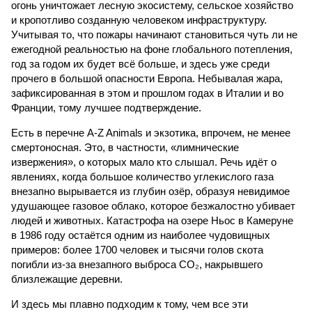
огонь уничтожает лесную экосистему, сельское хозяйство
и кропотливо созданную человеком инфраструктуру.
Учитывая то, что пожары начинают становиться чуть ли не
ежегодной реальностью на фоне глобального потепления,
год за годом их будет всё больше, и здесь уже среди
прочего в большой опасности Европа. Небывалая жара,
зафиксированная в этом и прошлом годах в Италии и во
Франции, тому лучшее подтверждение.
Есть в перечне A-Z Animals и экзотика, впрочем, не менее
смертоносная. Это, в частности, «лимнические
извержения», о которых мало кто слышал. Речь идёт о
явлениях, когда большое количество углекислого газа
внезапно вырывается из глубин озёр, образуя невидимое
удушающее газовое облако, которое безжалостно убивает
людей и животных. Катастрофа на озере Ньос в Камеруне
в 1986 году остаётся одним из наиболее чудовищных
примеров: более 1700 человек и тысячи голов скота
погибли из-за внезапного выброса CO₂, накрывшего
близлежащие деревни.
И здесь мы плавно подходим к тому, чем все эти