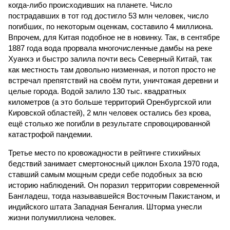
когда-либо происходивших на планете. Число
пострадавших в тот год достигло 53 млн человек, число
погибших, по некоторым оценкам, составило 4 миллиона.
Впрочем, для Китая подобное не в новинку. Так, в сентябре
1887 года вода прорвала многочисленные дамбы на реке
Хуанхэ и быстро залила почти весь Северный Китай, так
как местность там довольно низменная, и потоп просто не
встречал препятствий на своём пути, уничтожая деревни и
целые города. Водой залило 130 тыс. квадратных
километров (а это больше территорий Оренбургской или
Кировской областей), 2 млн человек остались без крова,
ещё столько же погибли в результате спровоцированной
катастрофой пандемии.
Третье место по кровожадности в рейтинге стихийных
бедствий занимает смертоносный циклон Бхола 1970 года,
ставший самым мощным среди себе подобных за всю
историю наблюдений. Он поразил территории современной
Бангладеш, тогда называвшейся Восточным Пакистаном, и
индийского штата Западная Бенгалия. Шторма унесли
жизни полумиллиона человек.