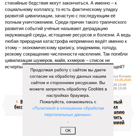
стихийные бедствия могут закончиться. А именно – к
социальному коллапсу, то есть фактическому упадку
развитой цивилизации, зачастую с последующим её
полным уничтожением. Среди причин такого трагического
развития событий учёные называют деградацию
окружающей среды, истощение ресурсов и болезни. А ведь
любая природная катастрофа непременно ведёт именно к
этому – экономическому кризису, эпидемиям, голоду,
резкому сокращению численности населения. Так погибли
цивилизации шумеров, майя, кхмеров – список не
исчерпывающий. Какая цивилизация будет следующей?
Продолжая работу с сайтом вы даете
согласие на обработку данных нашим
Илья Космач
Газета
«Наша версия» №29 от 03.08.2026
сайтом и сторонними ресурсами. Вы
Опубликовано:
05.08.2026 13:00
можете запретить обработку Cookies в
Отредактировано:
05.08.2026 13:00
настройках браузера.
Возраст
Пожалуйста, ознакомьтесь с
Миграционный
бессмертия
кризис заставил
«Политикой в отношении обработки
Францию и Италию
персональных данных»
экстренно усилить
.
границу с Испанией
OK