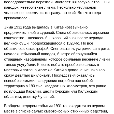
последовательно поразили: многолетняя засуха, страшный
паводок, невероятные ливни. Несколько миллионов
человек не пережили этот разгул стихий. Вот что тогда
приключилось.
Зима 1931 года выдалась в Китае чрезвычайно
продолжительной и суровой. Снега образовалось огромное
количество – казалось бы, хороший знак после периода
великой суши, продолжавшегося с 1928-го. Но всё
обратилось катастрофой. Снег растаял, устремился в реки,
начался небывалый паводок, быстро обернувшийся
страшным наводнением, которое обильные весенние ливни
только усугубили. К июню всё это преобразовалось в
массовый потоп, в июле же Китай в дополнение накрыло
сразу девятью циклонами. Последствия оказались
невообразимыми: наводнение погребло под собой
территорию в 180 тыс. квадратных километров, что равно
по площади Карелии, шести Курским или Калужским
областям, десятку Чуваший.
В общем, недаром события 1931-го находятся на первом
месте в списке самых смертоносных стихийных бедствий,