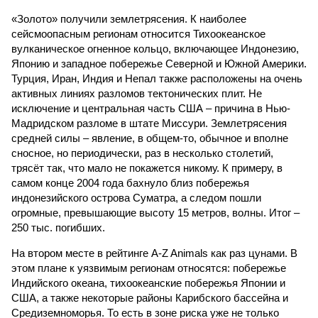
«Золото» получили землетрясения. К наиболее
сейсмоопасным регионам относится Тихоокеанское
вулканическое огненное кольцо, включающее Индонезию,
Японию и западное побережье Северной и Южной Америки.
Турция, Иран, Индия и Непал также расположены на очень
активных линиях разломов тектонических плит. Не
исключение и центральная часть США – причина в Нью-
Мадридском разломе в штате Миссури. Землетрясения
средней силы – явление, в общем-то, обычное и вполне
сносное, но периодически, раз в несколько столетий,
трясёт так, что мало не покажется никому. К примеру, в
самом конце 2004 года бахнуло близ побережья
индонезийского острова Суматра, а следом пошли
огромные, превышающие высоту 15 метров, волны. Итог –
250 тыс. погибших.
На втором месте в рейтинге A-Z Animals как раз цунами. В
этом плане к уязвимым регионам относятся: побережье
Индийского океана, тихо­океанские побережья Японии и
США, а также некоторые районы Карибского бассейна и
Средиземноморья. То есть в зоне риска уже не только