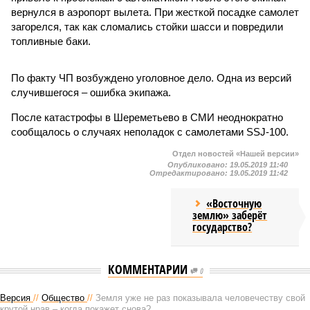
вернулся в аэропорт вылета. При жесткой посадке самолет
загорелся, так как сломались стойки шасси и повредили
топливные баки.
По факту ЧП возбуждено уголовное дело. Одна из версий
случившегося – ошибка экипажа.
После катастрофы в Шереметьево в СМИ неоднократно
сообщалось о случаях неполадок с самолетами SSJ-100.
Отдел новостей «Нашей версии»
Опубликовано:
19.05.2019 11:40
Отредактировано:
19.05.2019 11:42
«Восточную
землю» заберёт
государство?
КОММЕНТАРИИ
0
Версия
//
Общество
//
Земля уже не раз показывала человечеству свой
крутой нрав – когда покажет снова?