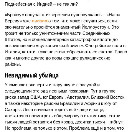
Поднебесная с Индией – не так ли?
«Бронзу» получают извержения супервулканов – «Наша
Версия» уже
писала
о том, что может случиться, если
окончательно проснётся знаменитый Йеллоустоун. Это
грозит не только уничтожением части Соединённых
Штатов, но и общепланетарной катастрофой вплоть до
возникновения «вулканической зимы». Флегрейские поля в
Италии, кстати, тоже не стоит сбрасывать со счетов. Равно
как и многие другие до поры спящие вулканические
районы.
Невидимый убийца
Упоминают эксперты и жару вкупе с засухой и
следующими отсюда лесными пожарами. Тут в группе
риска запад США, юг Европы, Австралия, Ближний Восток,
а также некоторые районы Бразилии и Африки к югу от
Сахары. Леса начинают гореть всё чаще и чаще,
достаточно посмотреть общемировую статистику; сотни
тысяч людей остаются без крова, десятки тысяч – гибнут.
Но проблема не только в этом. Проблема ещё и в том, что