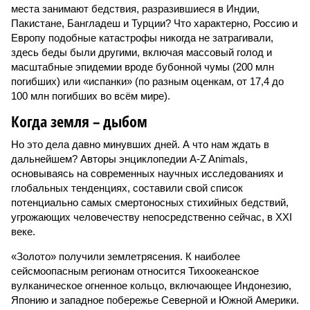
места занимают бедствия, разразившиеся в Индии,
Пакистане, Бангладеш и Турции? Что характерно, Россию и
Европу подобные катастрофы никогда не затрагивали,
здесь беды были другими, включая массовый голод и
масштабные эпидемии вроде бубонной чумы (200 млн
погибших) или «испанки» (по разным оценкам, от 17,4 до
100 млн погибших во всём мире).
Когда земля – дыбом
Но это дела давно минувших дней. А что нам ждать в
дальнейшем? Авторы энциклопедии A-Z Animals,
основываясь на современных научных исследованиях и
глобальных тенденциях, составили свой список
потенциально самых смертоносных стихийных бедствий,
угрожающих человечеству непосредственно сейчас, в XXI
веке.
«Золото» получили землетрясения. К наиболее
сейсмоопасным регионам относится Тихоокеанское
вулканическое огненное кольцо, включающее Индонезию,
Японию и западное побережье Северной и Южной Америки.