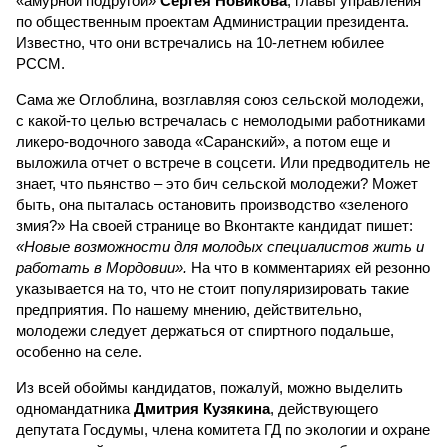
«амурной подругой»
Сергея Новикова
, главы управления
по общественным проектам Администрации президента.
Известно, что они встречались на 10-летнем юбилее
РССМ.
Сама же Оглоблина, возглавляя союз сельской молодежи,
с какой-то целью встречалась с немолодыми работниками
ликеро-водочного завода «Саранский», а потом еще и
выложила отчет о встрече в соцсети. Или предводитель не
знает, что пьянство – это бич сельской молодежи? Может
быть, она пыталась остановить производство «зеленого
змия?» На своей странице во Вконтакте кандидат пишет:
«Новые возможности для молодых специалистов жить и
работать в Мордовии».
На что в комментариях ей резонно
указывается на то, что не стоит популяризировать такие
предприятия. По нашему мнению, действительно,
молодежи следует держаться от спиртного подальше,
особенно на селе.
Из всей обоймы кандидатов, пожалуй, можно выделить
одномандатника
Дмитрия Кузякина
, действующего
депутата Госдумы, члена комитета ГД по экологии и охране