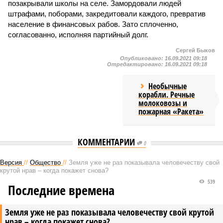
позакрывали школы на селе. Замордовали людей
штрафами, поборами, закредитовали каждого, превратив
население в финансовых рабов. Зато сплоченно,
согласованно, исполняя партийный долг.
Сергей Быков
Опубликовано:
16.09.2021 09:18
Отредактировано:
16.09.2021 09:18
Необычные
корабли. Речные
молоковозы и
пожарная «Ракета»
КОММЕНТАРИИ
0
Версия
//
Общество
//
Земля уже не раз показывала человечеству свой
крутой нрав – когда покажет снова?
539
Последние времена
Земля уже не раз показывала человечеству свой крутой
нрав – когда покажет снова?