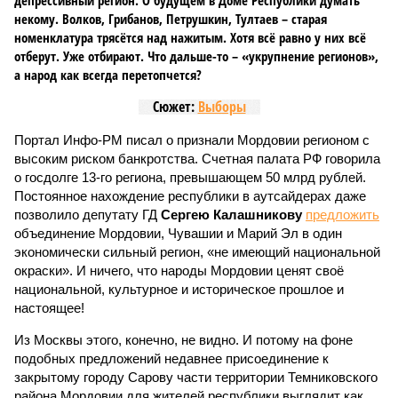
депрессивный регион. О будущем в Доме Республики думать
некому. Волков, Грибанов, Петрушкин, Тултаев – старая
номенклатура трясётся над нажитым. Хотя всё равно у них всё
отберут. Уже отбирают. Что дальше-то – «укрупнение регионов»,
а народ как всегда перетопчется?
Сюжет:
Выборы
Портал Инфо-РМ писал о признали Мордовии регионом с
высоким риском банкротства. Счетная палата РФ говорила
о госдолге 13-го региона, превышающем 50 млрд рублей.
Постоянное нахождение республики в аутсайдерах даже
позволило депутату ГД
Сергею Калашникову
предложить
объединение Мордовии, Чувашии и Марий Эл в один
экономически сильный регион, «не имеющий национальной
окраски». И ничего, что народы Мордовии ценят своё
национальной, культурное и историческое прошлое и
настоящее!
Из Москвы этого, конечно, не видно. И потому на фоне
подобных предложений недавнее присоединение к
закрытому городу Сарову части территории Темниковского
района Мордовии для жителей республики выглядит как