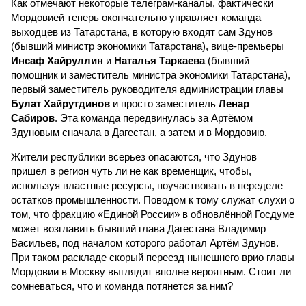
Как отмечают некоторые телеграм-каналы, фактически
Мордовией теперь окончательно управляет команда
выходцев из Татарстана, в которую входят сам Здунов
(бывший министр экономики Татарстана), вице-премьеры
Инсаф Хайруллин
и
Наталья Таркаева
(бывший
помощник и заместитель министра экономики Татарстана),
первый заместитель руководителя администрации главы
Булат Хайрутдинов
и просто заместитель
Ленар
Сабиров
. Эта команда передвинулась за Артёмом
Здуновым сначала в Дагестан, а затем и в Мордовию.
Жители республики всерьез опасаются, что Здунов
пришел в регион чуть ли не как временщик, чтобы,
используя властные ресурсы, поучаствовать в переделе
остатков промышленности. Поводом к тому служат слухи о
том, что фракцию «Единой России» в обновлённой Госдуме
может возглавить бывший глава Дагестана Владимир
Васильев, под началом которого работал Артём Здунов.
При таком раскладе скорый переезд нынешнего врио главы
Мордовии в Москву выглядит вполне вероятным. Стоит ли
сомневаться, что и команда потянется за ним?