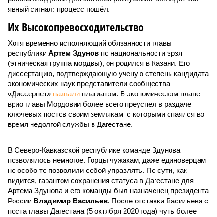
явный сигнал: процесс пошёл.
Их Высокопревосходительство
Хотя временно исполняющий обязанности главы
республики
Артем Здунов
по национальности эрзя
(этническая группа мордвы), он родился в Казани. Его
диссертацию, подтверждающую ученую степень кандидата
экономических наук представители сообщества
«Диссернет»
назвали
плагиатом. В экономическом плане
врио главы Мордовии более всего преуспел в раздаче
ключевых постов своим землякам, с которыми спаялся во
время недолгой службы в Дагестане.
В Северо-Кавказской республике команде Здунова
позволялось немногое. Горцы чужакам, даже единоверцам
не особо то позволили собой управлять. По сути, как
видится, гарантом сохранения статуса в Дагестане для
Артема Здунова и его команды был назначенец президента
России
Владимир Васильев
. После отставки Васильева с
поста главы Дагестана (5 октября 2020 года) чуть более