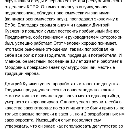
окружающей среды и первого секретаря республиканского
отделения КПРФ. Он имеет военную выучку, звание
подполковника, обладает экономическими знаниями
(кандидат экономических наук), преподавал экономику в
ВУЗе. Благодаря своим знаниям и навыкам Дмитрий
Кузякин в прошлом сумел построить прибыльный бизнес.
Предприятие, собственником и руководителем которого он
был, успешно работает. Этот человек хорошо понимает,
что такое рыночные отношения, так как попробовал на
себе все роли: производителя, продавца и потребителя. И
главное, он местный, последние 10 лет живет и работает в
Мордовии, прекрасно знает культуру, обычаи, местные
традиции народа.
Дмитрий Кузякин успел проработать в качестве депутата
Госдумы предыдущего созыва совсем недолго, так как
стал им только в начале года, заняв место однопартийца,
умершего от коронавируса. Однако успел проявить себя в
качестве законотворца: по его инициативе были приняты не
только важные поправки в законы, но и 2 разработанных им
законопроекта. Имеющийся опыт позволяет ему
утверждать, что он знает, как использовать депутатство во