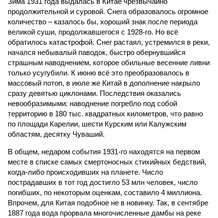
Зима 1931 года выдалась в Китае чрезвычайно
продолжительной и суровой. Снега образовалось огромное
количество – казалось бы, хороший знак после периода
великой суши, продолжавшегося с 1928-го. Но всё
обратилось катастрофой. Снег растаял, устремился в реки,
начался небывалый паводок, быстро обернувшийся
страшным наводнением, которое обильные весенние ливни
только усугубили. К июню всё это преобразовалось в
массовый потоп, в июле же Китай в дополнение накрыло
сразу девятью циклонами. Последствия оказались
невообразимыми: наводнение погребло под собой
территорию в 180 тыс. квадратных километров, что равно
по площади Карелии, шести Курским или Калужским
областям, десятку Чуваший.
В общем, недаром события 1931-го находятся на первом
месте в списке самых смертоносных стихийных бедствий,
когда-либо происходивших на планете. Число
пострадавших в тот год достигло 53 млн человек, число
погибших, по некоторым оценкам, составило 4 миллиона.
Впрочем, для Китая подобное не в новинку. Так, в сентябре
1887 года вода прорвала многочисленные дамбы на реке