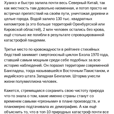
Хуанхэ и быстро залила почти весь Северный Китай, так
как местность там довольно низменная, и потоп просто не
встречал препятствий на своём пути, уничтожая деревни и
целые города. Водой залило 130 тыс. квадратных
километров (а это больше территорий Оренбургской или
Кировской областей), 2 млн человек остались без крова,
ещё столько же погибли в результате спровоцированной
катастрофой пандемии.
Третье место по кровожадности в рейтинге стихийных
бедствий занимает смертоносный циклон Бхола 1970 года,
ставший самым мощным среди себе подобных за всю
историю наблюдений. Он поразил территории современной
Бангладеш, тогда называвшейся Восточным Пакистаном, и
индийского штата Западная Бенгалия. Шторма унесли
жизни полумиллиона человек.
Кажется, стремящаяся сохранить свою чистоту природа
что-то знала о том, какие именно страны станут со
временем самыми «грязными» в плане производств, и
планомерно подтачивала их демографию. А как ещё
объяснить то, что в топ-10 природных катастроф почти все