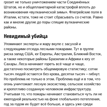
грозит не только уничтожением части Соединённых
Штатов, но и общепланетарной катастрофой вплоть до
возникновения «вулканической зимы». Флегрейские поля в
Италии, кстати, тоже не стоит сбрасывать со счетов. Равно
как и многие другие до поры спящие вулканические
районы.
Невидимый убийца
Упоминают эксперты и жару вкупе с засухой и
следующими отсюда лесными пожарами. Тут в группе
риска запад США, юг Европы, Австралия, Ближний Восток,
а также некоторые районы Бразилии и Африки к югу от
Сахары. Леса начинают гореть всё чаще и чаще,
достаточно посмотреть общемировую статистику; сотни
тысяч людей остаются без крова, десятки тысяч – гибнут.
Но проблема не только в этом. Проблема ещё и в том, что
огонь уничтожает лесную экосистему, сельское хозяйство
и кропотливо созданную человеком инфраструктуру.
Учитывая то, что пожары начинают становиться чуть ли не
ежегодной реальностью на фоне глобального потепления,
год за годом их будет всё больше, и здесь уже среди