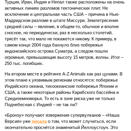
Турция, Иран, Индия и Непал также расположены на очень
активных линиях разломов тектонических плит. Не
исключение и центральная часть США – причина в Нью-
Мадридском разломе в штате Миссури. Землетрясения
средней силы – явление, в общем-то, обычное и вполне
сносное, но периодически, раз в несколько столетий,
трясёт так, что мало не покажется никому. К примеру, в
самом конце 2004 года бахнуло близ побережья
индонезийского острова Суматра, а следом пошли
огромные, превышающие высоту 15 метров, волны. Итог –
250 тыс. погибших.
На втором месте в рейтинге A-Z Animals как раз цунами. В
этом плане к уязвимым регионам относятся: побережье
Индийского океана, тихо­океанские побережья Японии и
США, а также некоторые районы Карибского бассейна и
Средиземноморья. То есть в зоне риска уже не только
Поднебесная с Индией – не так ли?
«Бронзу» получают извержения супервулканов – «Наша
Версия» уже
писала
о том, что может случиться, если
окончательно проснётся знаменитый Йеллоустоун. Это