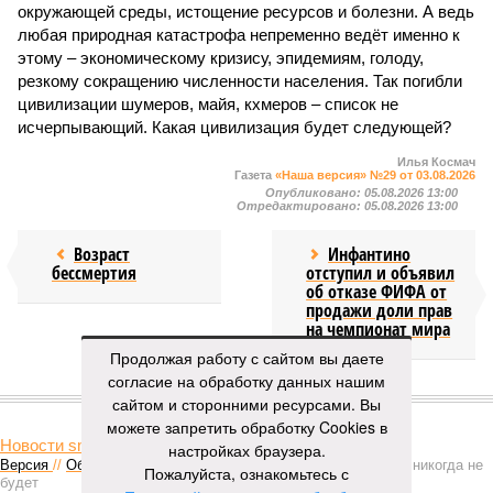
окружающей среды, истощение ресурсов и болезни. А ведь
любая природная катастрофа непременно ведёт именно к
этому – экономическому кризису, эпидемиям, голоду,
резкому сокращению численности населения. Так погибли
цивилизации шумеров, майя, кхмеров – список не
исчерпывающий. Какая цивилизация будет следующей?
Илья Космач
Газета
«Наша версия» №29 от 03.08.2026
Опубликовано:
05.08.2026 13:00
Отредактировано:
05.08.2026 13:00
Возраст
Инфантино
бессмертия
отступил и объявил
об отказе ФИФА от
продажи доли прав
на чемпионат мира
Продолжая работу с сайтом вы даете
согласие на обработку данных нашим
КОММЕНТАРИИ
1
сайтом и сторонними ресурсами. Вы
можете запретить обработку Cookies в
Новости smi2.ru
настройках браузера.
Версия
//
Общество
//
Мы могли бы жить сотни лет, но этого никогда не
Пожалуйста, ознакомьтесь с
будет