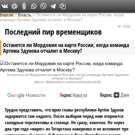
3
1
1
Федеральный выпуск
Версия
//
Власть
//
Останется ли Мордовия на карте России, когда
команда Артема Здунова отчалит в Москву?
17722
Последний пир временщиков
Останется ли Мордовия на карте России, когда команда
Артема Здунова отчалит в Москву?
Останется ли Мордовия на карте России, когда команда Артема Здунова
отчалит в Москву?
(Фото: Wikimedia Commons/Artemon228)
Трудно представить, что врио главы республики Артём Здунов
задержится там надолго. После выборов перед ним откроются
солидные перспективы в столице. Не сразу, конечно. Но через
два-три года «варяг» из Татарстана наверняка и не вспомнит про