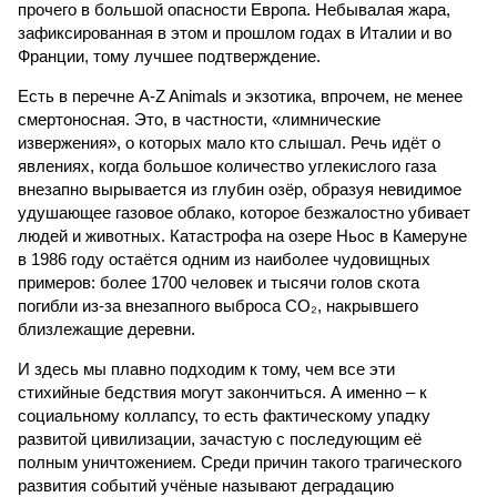
прочего в большой опасности Европа. Небывалая жара,
зафиксированная в этом и прошлом годах в Италии и во
Франции, тому лучшее подтверждение.
Есть в перечне A-Z Animals и экзотика, впрочем, не менее
смертоносная. Это, в частности, «лимнические
извержения», о которых мало кто слышал. Речь идёт о
явлениях, когда большое количество углекислого газа
внезапно вырывается из глубин озёр, образуя невидимое
удушающее газовое облако, которое безжалостно убивает
людей и животных. Катастрофа на озере Ньос в Камеруне
в 1986 году остаётся одним из наиболее чудовищных
примеров: более 1700 человек и тысячи голов скота
погибли из-за внезапного выброса CO₂, накрывшего
близлежащие деревни.
И здесь мы плавно подходим к тому, чем все эти
стихийные бедствия могут закончиться. А именно – к
социальному коллапсу, то есть фактическому упадку
развитой цивилизации, зачастую с последующим её
полным уничтожением. Среди причин такого трагического
развития событий учёные называют деградацию