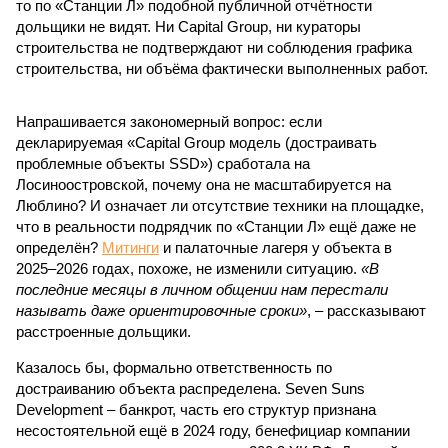
то по «Станции Л» подобной публичной отчётности
дольщики не видят. Ни Capital Group, ни кураторы
строительства не подтверждают ни соблюдения графика
строительства, ни объёма фактически выполненных работ.
Напрашивается закономерный вопрос: если
декларируемая «Capital Group модель (достраивать
проблемные объекты SSD») сработала на
Лосиноостровской, почему она не масштабируется на
Люблино? И означает ли отсутствие техники на площадке,
что в реальности подрядчик по «Станции Л» ещё даже не
определён?
Митинги
и палаточные лагеря у объекта в
2025–2026 годах, похоже, не изменили ситуацию.
«В
последние месяцы в личном общении нам перестали
называть даже ориентировочные сроки»
, – рассказывают
расстроенные дольщики.
Казалось бы, формально ответственность по
достраиванию объекта распределена. Seven Suns
Development – банкрот, часть его структур признана
несостоятельной ещё в 2024 году, бенефициар компании