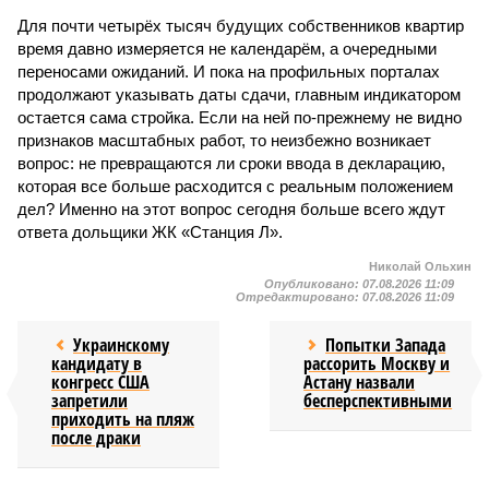
Для почти четырёх тысяч будущих собственников квартир
время давно измеряется не календарём, а очередными
переносами ожиданий. И пока на профильных порталах
продолжают указывать даты сдачи, главным индикатором
остается сама стройка. Если на ней по-прежнему не видно
признаков масштабных работ, то неизбежно возникает
вопрос: не превращаются ли сроки ввода в декларацию,
которая все больше расходится с реальным положением
дел? Именно на этот вопрос сегодня больше всего ждут
ответа дольщики ЖК «Станция Л».
Николай Ольхин
Опубликовано:
07.08.2026 11:09
Отредактировано:
07.08.2026 11:09
Украинскому
Попытки Запада
кандидату в
рассорить Москву и
конгресс США
Астану назвали
запретили
бесперспективными
приходить на пляж
после драки