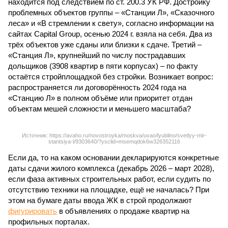
находится под следствием по ст. 200.3 УК РФ. Достройку
проблемных объектов группы – «Станции Л», «Сказочного
леса» и «В стремлении к свету», согласно информации на
сайтах Capital Group, осенью 2024 г. взяла на себя. Два из
трёх объектов уже сданы или близки к сдаче. Третий –
«Станция Л», крупнейший по числу пострадавших
дольщиков (3908 квартир в пяти корпусах) – по факту
остаётся стройплощадкой без стройки. Возникает вопрос:
распространяется ли договорённость 2024 года на
«Станцию Л» в полном объёме или приоритет отдан
объектам мешей сложности и меньшего масштаба?
Источник: https://avaho.ru/novostroyka/moskva/uvao/lyublino/svetlyy-mir-
stantsiya-l/9303640/?ysclid=msemqdok6w326352116
Если да, то на каком основании декларируются конкретные
даты сдачи жилого комплекса (декабрь 2026 – март 2028),
если фаза активных строительных работ, если судить по
отсутствию техники на площадке, ещё не началась? При
этом на бумаге даты ввода ЖК в строй продолжают
фигурировать
в объявлениях о продаже квартир на
профильных порталах.