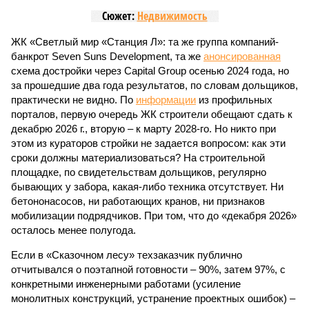
Сюжет:
Недвижимость
ЖК «Светлый мир «Станция Л»: та же группа компаний-
банкрот Seven Suns Development, та же
анонсированная
схема достройки через Capital Group осенью 2024 года, но
за прошедшие два года результатов, по словам дольщиков,
практически не видно. По
информации
из профильных
порталов, первую очередь ЖК строители обещают сдать к
декабрю 2026 г., вторую – к марту 2028-го. Но никто при
этом из кураторов стройки не задается вопросом: как эти
сроки должны материализоваться? На строительной
площадке, по свидетельствам дольщиков, регулярно
бывающих у забора, какая-либо техника отсутствует. Ни
бетононасосов, ни работающих кранов, ни признаков
мобилизации подрядчиков. При том, что до «декабря 2026»
осталось менее полугода.
Если в «Сказочном лесу» техзаказчик публично
отчитывался о поэтапной готовности – 90%, затем 97%, с
конкретными инженерными работами (усиление
монолитных конструкций, устранение проектных ошибок) –