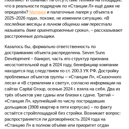
что в реальности подрядчик по «Станции Л» ещё даже не
определён?
Митинги
и палаточные лагеря у объекта в
2025–2026 годах, похоже, не изменили ситуацию.
«В
последние месяцы в личном общении нам перестали
называть даже ориентировочные сроки»
, – рассказывают
расстроенные дольщики.
Казалось бы, формально ответственность по
достраиванию объекта распределена. Seven Suns
Development – банкрот, часть его структур признана
несостоятельной ещё в 2024 году, бенефициар компании
находится под следствием по ст. 200.3 УК РФ. Достройку
проблемных объектов группы – «Станции Л», «Сказочного
леса» и «В стремлении к свету», согласно информации на
сайтах Capital Group, осенью 2024 г. взяла на себя. Два из
трёх объектов уже сданы или близки к сдаче. Третий –
«Станция Л», крупнейший по числу пострадавших
дольщиков (3908 квартир в пяти корпусах) – по факту
остаётся стройплощадкой без стройки. Возникает вопрос:
распространяется ли договорённость 2024 года на
«Станцию Л» в полном объёме или приоритет отдан