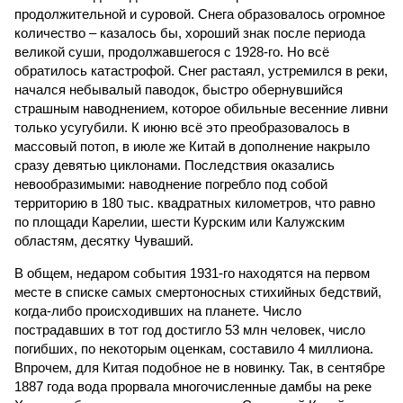
продолжительной и суровой. Снега образовалось огромное
количество – казалось бы, хороший знак после периода
великой суши, продолжавшегося с 1928-го. Но всё
обратилось катастрофой. Снег растаял, устремился в реки,
начался небывалый паводок, быстро обернувшийся
страшным наводнением, которое обильные весенние ливни
только усугубили. К июню всё это преобразовалось в
массовый потоп, в июле же Китай в дополнение накрыло
сразу девятью циклонами. Последствия оказались
невообразимыми: наводнение погребло под собой
территорию в 180 тыс. квадратных километров, что равно
по площади Карелии, шести Курским или Калужским
областям, десятку Чуваший.
В общем, недаром события 1931-го находятся на первом
месте в списке самых смертоносных стихийных бедствий,
когда-либо происходивших на планете. Число
пострадавших в тот год достигло 53 млн человек, число
погибших, по некоторым оценкам, составило 4 миллиона.
Впрочем, для Китая подобное не в новинку. Так, в сентябре
1887 года вода прорвала многочисленные дамбы на реке