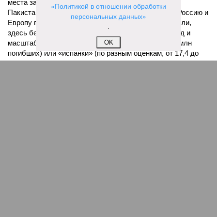
места занимают бедствия, разразившиеся в Индии,
«Политикой в отношении обработки
Пакистане, Бангладеш и Турции? Что характерно, Россию и
персональных данных»
Европу подобные катастрофы никогда не затрагивали,
.
здесь беды были другими, включая массовый голод и
масштабные эпидемии вроде бубонной чумы (200 млн
OK
погибших) или «испанки» (по разным оценкам, от 17,4 до
100 млн погибших во всём мире).
Когда земля – дыбом
Но это дела давно минувших дней. А что нам ждать в
дальнейшем? Авторы энциклопедии A-Z Animals,
основываясь на современных научных исследованиях и
глобальных тенденциях, составили свой список
потенциально самых смертоносных стихийных бедствий,
угрожающих человечеству непосредственно сейчас, в XXI
веке.
«Золото» получили землетрясения. К наиболее
сейсмоопасным регионам относится Тихоокеанское
вулканическое огненное кольцо, включающее Индонезию,
Японию и западное побережье Северной и Южной Америки.
Турция, Иран, Индия и Непал также расположены на очень