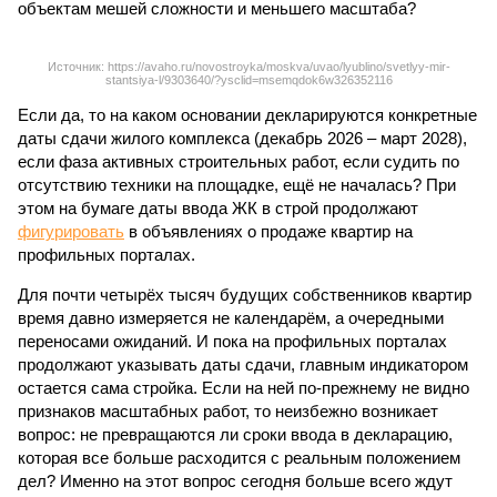
объектам мешей сложности и меньшего масштаба?
Источник: https://avaho.ru/novostroyka/moskva/uvao/lyublino/svetlyy-mir-
stantsiya-l/9303640/?ysclid=msemqdok6w326352116
Если да, то на каком основании декларируются конкретные
даты сдачи жилого комплекса (декабрь 2026 – март 2028),
если фаза активных строительных работ, если судить по
отсутствию техники на площадке, ещё не началась? При
этом на бумаге даты ввода ЖК в строй продолжают
фигурировать
в объявлениях о продаже квартир на
профильных порталах.
Для почти четырёх тысяч будущих собственников квартир
время давно измеряется не календарём, а очередными
переносами ожиданий. И пока на профильных порталах
продолжают указывать даты сдачи, главным индикатором
остается сама стройка. Если на ней по-прежнему не видно
признаков масштабных работ, то неизбежно возникает
вопрос: не превращаются ли сроки ввода в декларацию,
которая все больше расходится с реальным положением
дел? Именно на этот вопрос сегодня больше всего ждут