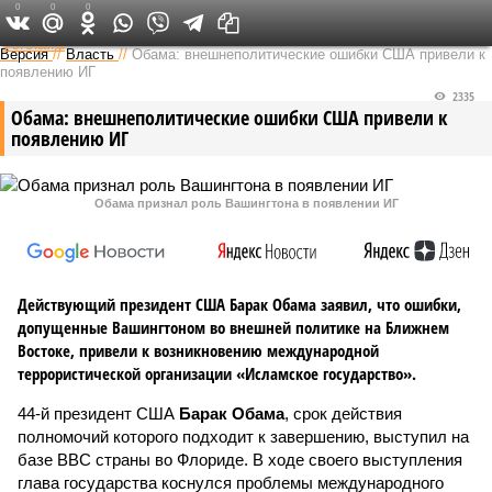
0
0
0
Федеральный выпуск
Версия
//
Власть
//
Обама: внешнеполитические ошибки США привели к
появлению ИГ
2335
Обама: внешнеполитические ошибки США привели к
появлению ИГ
Обама признал роль Вашингтона в появлении ИГ
Действующий президент США Барак Обама заявил, что ошибки,
допущенные Вашингтоном во внешней политике на Ближнем
Востоке, привели к возникновению международной
террористической организации «Исламское государство».
44-й президент США
Барак Обама
, срок действия
полномочий которого подходит к завершению, выступил на
базе ВВС страны во Флориде. В ходе своего выступления
глава государства коснулся проблемы международного