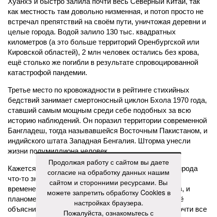
Хуанхэ и быстро залила почти весь Северный Китай, так
как местность там довольно низменная, и потоп просто не
встречал препятствий на своём пути, уничтожая деревни и
целые города. Водой залило 130 тыс. квадратных
километров (а это больше территорий Оренбургской или
Кировской областей), 2 млн человек остались без крова,
ещё столько же погибли в результате спровоцированной
катастрофой пандемии.
Третье место по кровожадности в рейтинге стихийных
бедствий занимает смертоносный циклон Бхола 1970 года,
ставший самым мощным среди себе подобных за всю
историю наблюдений. Он поразил территории современной
Бангладеш, тогда называвшейся Восточным Пакистаном, и
индийского штата Западная Бенгалия. Шторма унесли
жизни полумиллиона человек.
Продолжая работу с сайтом вы даете
Кажется, стремящаяся сохранить свою чистоту природа
согласие на обработку данных нашим
что-то знала о том, какие именно страны станут со
сайтом и сторонними ресурсами. Вы
временем самыми «грязными» в плане производств, и
можете запретить обработку Cookies в
планомерно подтачивала их демографию. А как ещё
настройках браузера.
объяснить то, что в топ-10 природных катастроф почти все
Пожалуйста, ознакомьтесь с