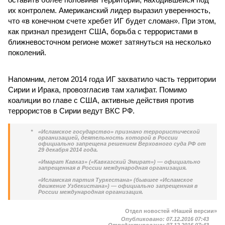
их контролем. Американский лидер выразил уверенность,
что «в конечном счете хребет ИГ будет сломан». При этом,
как признал президент США, борьба с террористами в
ближневосточном регионе может затянуться на несколько
поколений.
Напомним, летом 2014 года ИГ захватило часть территории
Сирии и Ирака, провозгласив там халифат. Помимо
коалиции во главе с США, активные действия против
террористов в Сирии ведут ВКС РФ.
*
«Исламское государство» признано террористической
организацией, деятельность которой в России
официально запрещена решением Верховного суда РФ от
29 декабря 2014 года.
«Имарат Кавказ» («Кавказский Эмират») — официально
запрещенная в России международная организация.
«Исламская партия Туркестана» (бывшее «Исламское
движение Узбекистана») — официально запрещенная в
России международная организация.
Отдел новостей «Нашей версии»
Опубликовано:
07.12.2016 07:43