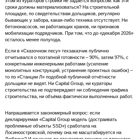
этом из кураторов стройки не задается вопросом: как эти
сроки должны материализоваться? На строительной
площадке, по свидетельствам дольщиков, регулярно
бывающих у забора, какая-либо техника отсутствует. Ни
бетононасосов, ни работающих кранов, ни признаков
мобилизации подрядчиков. При том, что до «декабря 2026»
осталось менее полугода.
Если в «Сказочном лесу» техзаказчик публично
отчитывался о поэтапной готовности – 90%, затем 97%, с
конкретными инженерными работами (усиление
монолитных конструкций, устранение проектных ошибок) –
то по «Станции Л» подобной публичной отчётности
дольщики не видят. Ни Capital Group, ни кураторы
строительства не подтверждают ни соблюдения графика
строительства, ни объёма фактически выполненных работ.
Напрашивается закономерный вопрос: если
декларируемая «Capital Group модель (достраивать
проблемные объекты SSD») сработала на
Лосиноостровской, почему она не масштабируется на
Люблино? И означает ли отсутствие техники на площадке,