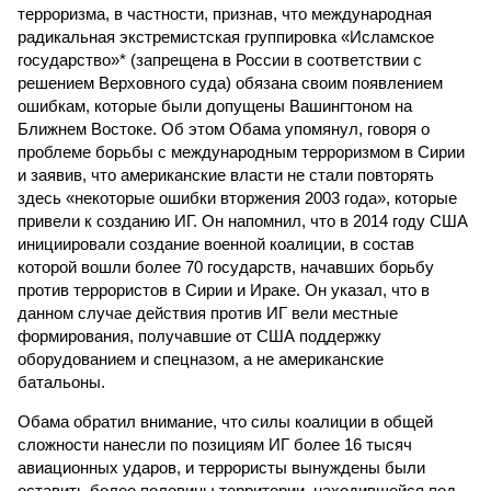
терроризма, в частности, признав, что международная
радикальная экстремистская группировка «Исламское
государство»* (запрещена в России в соответствии с
решением Верховного суда) обязана своим появлением
ошибкам, которые были допущены Вашингтоном на
Ближнем Востоке. Об этом Обама упомянул, говоря о
проблеме борьбы с международным терроризмом в Сирии
и заявив, что американские власти не стали повторять
здесь «некоторые ошибки вторжения 2003 года», которые
привели к созданию ИГ. Он напомнил, что в 2014 году США
инициировали создание военной коалиции, в состав
которой вошли более 70 государств, начавших борьбу
против террористов в Сирии и Ираке. Он указал, что в
данном случае действия против ИГ вели местные
формирования, получавшие от США поддержку
оборудованием и спецназом, а не американские
батальоны.
Обама обратил внимание, что силы коалиции в общей
сложности нанесли по позициям ИГ более 16 тысяч
авиационных ударов, и террористы вынуждены были
оставить более половины территории, находившейся под