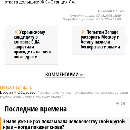
ответа дольщики ЖК «Станция Л».
Николай Ольхин
Опубликовано:
07.08.2026 11:09
Отредактировано:
07.08.2026 11:09
Украинскому
Попытки Запада
кандидату в
рассорить Москву и
конгресс США
Астану назвали
запретили
бесперспективными
приходить на пляж
после драки
КОММЕНТАРИИ
0
Новости smi2.ru
Версия
//
Общество
//
Земля уже не раз показывала человечеству свой
крутой нрав – когда покажет снова?
793
Последние времена
Земля уже не раз показывала человечеству свой крутой
нрав – когда покажет снова?