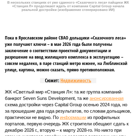
В нескольких станциях от уже сданного «Сказочного леса» пайщики ЖК
«Станция Л» продолжают ждать от компании Capital Group начала
реальной достройки (изображение сгенерировано ИИ)
Пока в Ярославском районе СВАО дольщики «Сказочного леса»
уже получают ключи – в мае 2026 года были получены
заключение о соответствии проектной документации и
разрешение на ввод жилищного комплекса в эксплуатацию –
совсем недалеко, в паре станций метро южнее, на Люблинской
улице, картина, можно сказать, прямо противоположная.
Сюжет:
Недвижимость
ЖК «Светлый мир «Станция Л»: та же группа компаний-
банкрот Seven Suns Development, та же
анонсированная
схема достройки через Capital Group осенью 2024 года, но
за прошедшие два года результатов, по словам дольщиков,
практически не видно. По
информации
из профильных
порталов, первую очередь ЖК строители обещают сдать к
декабрю 2026 г., вторую – к марту 2028-го. Но никто при