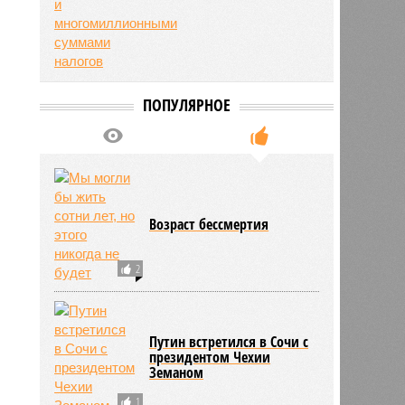
ПОПУЛЯРНОЕ
Возраст бессмертия
2
Путин встретился в Сочи с
президентом Чехии
Земаном
1