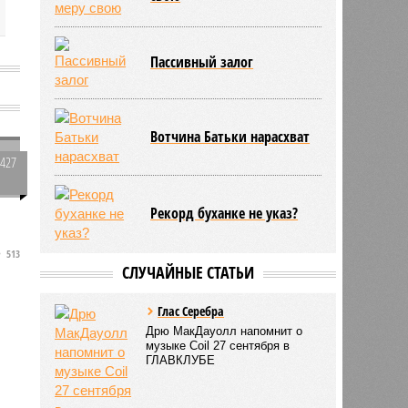
Пассивный залог
Вотчина Батьки нарасхват
5427
0
Рекорд буханке не указ?
513
СЛУЧАЙНЫЕ СТАТЬИ
Глас Серебра
Дрю МакДауолл напомнит о
музыке Сoil 27 сентября в
ГЛАВКЛУБЕ