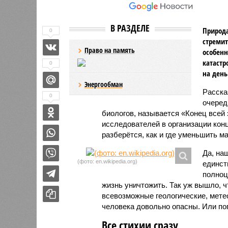
В РАЗДЕЛЕ
Природа
0
стремит
Право на память
особенн
катастр
0
на день
Энергообман
Расск
0
очеред
биологов, называется «Конец всей
исследователей в организации кон
разберётся, как и где уменьшить 
Да, на
(фото: en.wikipedia.org)
единст
полноц
жизнь уничтожить. Так уж вышло, 
всевозможные геологические, мете
человека довольно опасны. Или по
Все стихии сразу