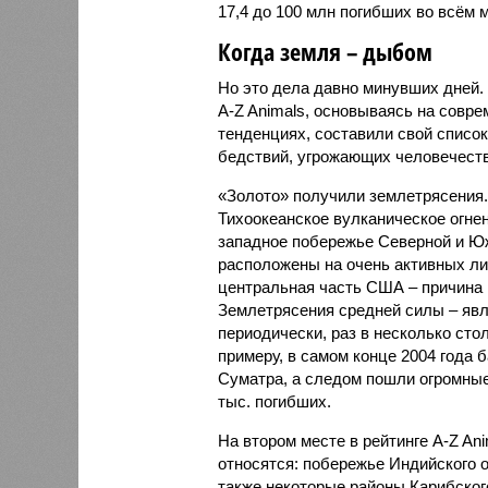
17,4 до 100 млн погибших во всём м
Когда земля – дыбом
Но это дела давно минувших дней.
A-Z Animals, основываясь на совр
тенденциях, составили свой списо
бедствий, угрожающих человечеству
«Золото» получили землетрясения.
Тихоокеанское вулканическое огне
западное побережье Северной и Юж
расположены на очень активных ли
центральная часть США – причина
Землетрясения средней силы – явле
периодически, раз в несколько стол
примеру, в самом конце 2004 года 
Суматра, а следом пошли огромные
тыс. погибших.
На втором месте в рейтинге A-Z An
относятся: побережье Индийского о
также некоторые районы Карибского