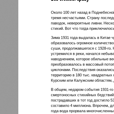
Около 100 лет назад в Поднебесно
тремя несчастьями. Страну послед
паводок, невероятные ливни. Неск
стихий. Вот что тогда приключилось
Зима 1931 года выдалась в Китае 
образовалось огромное количество
суши, продолжавшегося с 1928-го. 
устремился в реки, начался небы
наводнением, которое обильные вес
преобразовалось в массовый потоп
циклонами. Последствия оказались
территорию в 180 тыс. квадратных 
Курским или Калужским областям, 
В общем, недаром события 1931-го
смертоносных стихийных бедствий,
пострадавших в тот год достигло 5
составило 4 миллиона. Впрочем, для
года вода прорвала многочисленны