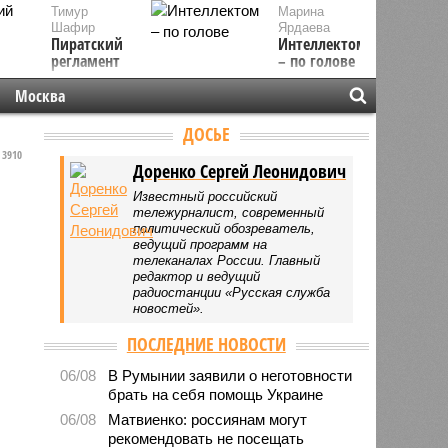
Тимур
Марина
Шафир
Ярдаева
Пиратский
Интеллектом
регламент
– по голове
Москва
ДОСЬЕ
3910
Доренко Сергей Леонидович
Известный российский
тележурналист, современный
политический обозреватель,
ведущий программ на
телеканалах России. Главный
редактор и ведущий
радиостанции «Русская служба
новостей».
ПОСЛЕДНИЕ НОВОСТИ
06/08
В Румынии заявили о неготовности
брать на себя помощь Украине
06/08
Матвиенко: россиянам могут
рекомендовать не посещать