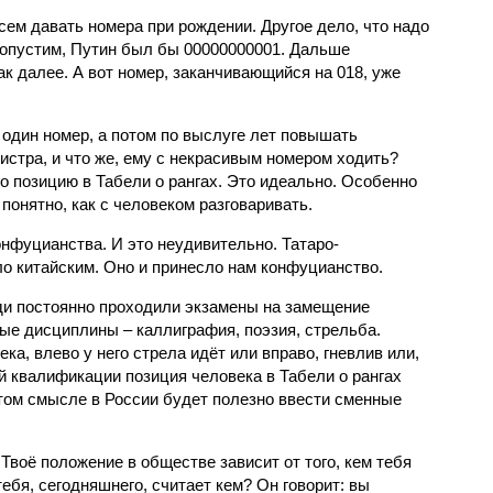
сем давать номера при рождении. Другое дело, что надо
опустим, Путин был бы 00000000001. Дальше
к далее. А вот номер, заканчивающийся на 018, уже
 один номер, а потом по выслуге лет повышать
истра, и что же, ему с некрасивым номером ходить?
о позицию в Табели о рангах. Это идеально. Особенно
понятно, как с человеком разговаривать.
онфуцианства. И это неудивительно. Татаро-
ло китайским. Оно и принесло нам конфуцианство.
юди постоянно проходили экзамены на замещение
ые дисциплины – каллиграфия, поэзия, стрельба.
ка, влево у него стрела идёт или вправо, гневлив или,
ой квалификации позиция человека в Табели о рангах
ом смысле в России будет полезно ввести сменные
 Твоё положение в обществе зависит от того, кем тебя
ебя, сегодняшнего, считает кем? Он говорит: вы