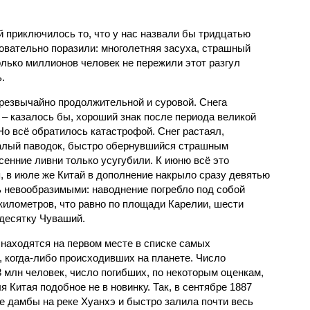
й приключилось то, что у нас назвали бы тридцатью
овательно поразили: многолетняя засуха, страшный
олько миллионов человек не пережили этот разгул
.
чрезвычайно продолжительной и суровой. Снега
 – казалось бы, хороший знак после периода великой
Но всё обратилось катастрофой. Снег растаял,
валый паводок, быстро обернувшийся страшным
енние ливни только усугубили. К июню всё это
, в июле же Китай в дополнение накрыло сразу девятью
 невообразимыми: наводнение погребло под собой
километров, что равно по площади Карелии, шести
десятку Чуваший.
 находятся на первом месте в списке самых
 когда-либо происходивших на планете. Число
3 млн человек, число погибших, по некоторым оценкам,
 Китая подобное не в новинку. Так, в сентябре 1887
е дамбы на реке Хуанхэ и быстро залила почти весь