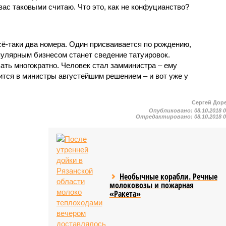
 вас таковыми считаю. Что это, как не конфуцианство?
сё-таки два номера. Один присваивается по рождению,
пулярным бизнесом станет сведение татуировок.
ать многократно. Человек стал замминистра – ему
ится в министры августейшим решением – и вот уже у
Сергей Дор
Опубликовано:
08.10.2018 
Отредактировано:
08.10.2018 
Необычные корабли. Речные
молоковозы и пожарная
«Ракета»