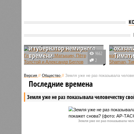
К
В пред
нового
Висты недели: популизм
корпор
и губернатор немирного
оказал
9662
времени
Тимати
2
Владимир Кошелев, Вячеслав
В этом го
Гладков, Олег Матыцин, Пётр
новогодн
Версия
//
Общество
//
Земля уже не раз показывала человеч
Толстой и Александр Беглов
дороже н
Последние времена
популярн
агентств
Земля уже не раз показывала человечеству свой
Shaman и
также та
гадания.
Земля уже не раз показывала чел