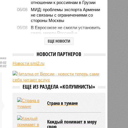
отношении к россиянам в Грузии
06/08
МИД: проблемы экспорта Армении
не связаны с ограничениями со
стороны Москвы
06/08
В Евросоюзе не смогли установить
связь между Россией и
миграционным кризисом в Сеуте
ЕЩЕ НОВОСТИ
06/08
Ямпольская объяснила причины
проблем с поступлением в
НОВОСТИ ПАРТНЕРОВ
ведущие вузы страны
енко
08:02
Новости smi2.ru
06/08
Euractiv: закрытие границы с
08:02
Россией спровоцировало спад
экономики Финляндии
06/08
Минобрнауки осенью примет
ЕЩЕ ИЗ РАЗДЕЛА «КОЛУМНИСТЫ»
решение о правилах приёма на
платные места в вузах
Страна в тумане
Каждый понимает в меру
свою