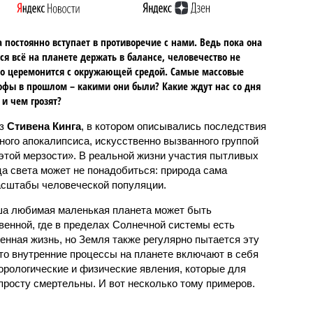
 постоянно вступает в противоречие с нами. Ведь пока она
ся всё на планете держать в балансе, человечество не
о церемонится с окружающей средой. Самые массовые
офы в прошлом – какими они были? Какие ждут нас со дня
 и чем грозят?
аз
Стивена Кинга
, в котором описывались последствия
ного апокалипсиса, искусственно вызванного группой
 этой мерзости». В реальной жизни участия пытливых
ца света может не понадобиться: природа сама
масштабы человеческой популяции.
ша любимая маленькая планета может быть
венной, где в пределах Солнечной системы есть
енная жизнь, но Земля также регулярно пытается эту
что внутренние процессы на планете включают в себя
орологические и физические явления, которые для
просту смертельны. И вот несколько тому примеров.