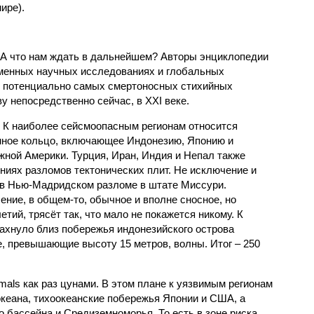
ире).
 А что нам ждать в дальнейшем? Авторы энциклопедии
еменных научных исследованиях и глобальных
к потенциально самых смертоносных стихийных
 непосредственно сейчас, в XXI веке.
 К наиболее сейсмоопасным регионам относится
нное кольцо, включающее Индонезию, Японию и
ной Америки. Турция, Иран, Индия и Непал также
ниях разломов тектонических плит. Не исключение и
 в Нью-Мадридском разломе в штате Миссури.
ние, в общем-то, обычное и вполне сносное, но
етий, трясёт так, что мало не покажется никому. К
бахнуло близ побережья индонезийского острова
, превышающие высоту 15 метров, волны. Итог – 250
imals как раз цунами. В этом плане к уязвимым регионам
кеана, тихо­океанские побережья Японии и США, а
 бассейна и Средиземноморья. То есть в зоне риска