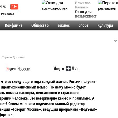
Вячеслав
2026
Калинин
Окно для
Реклама
возможностей
Конфликт
Общество
Бизнес
Спорт
Культура
Сергей Доренко
, что со следующего года каждый житель России получит
 идентификационный номер. По нему можно будет
ить номера паспорта, пенсионного и страхового
ерений человека. Это ветеринарно как-то и правильно. А
нет? Своим мнением поделился главный редактор
анции «Говорит Москва», ведущий программы «Подъём!»
Доренко.