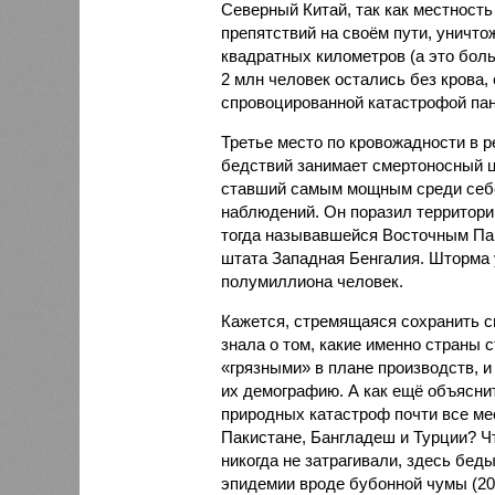
Северный Китай, так как местность
препятствий на своём пути, уничто
квадратных километров (а это бол
2 млн человек остались без крова,
спровоцированной катастрофой па
Третье место по кровожадности в р
бедствий занимает смертоносный ц
ставший самым мощным среди себе
наблюдений. Он поразил территори
тогда называвшейся Восточным Пак
штата Западная Бенгалия. Шторма 
полумиллиона человек.
Кажется, стремящаяся сохранить с
знала о том, какие именно страны 
«грязными» в плане производств, 
их демографию. А как ещё объяснить
природных катастроф почти все ме
Пакистане, Бангладеш и Турции? Ч
никогда не затрагивали, здесь бе
эпидемии вроде бубонной чумы (200