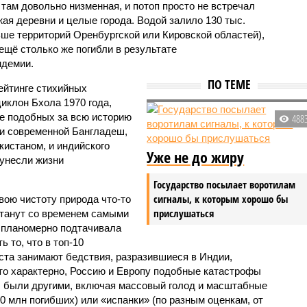
 там довольно низменная, и потоп просто не встречал
жая деревни и целые города. Водой залило 130 тыс.
ьше территорий Оренбургской или Кировской областей),
 ещё столько же погибли в результате
ндемии.
ПО ТЕМЕ
ейтинге стихийных
иклон Бхола 1970 года,
 подобных за всю историю
488
и современной Бангладеш,
истаном, и индийского
Уже не до жиру
унесли жизни
Государство посылает воротилам
сигналы, к которым хорошо бы
вою чистоту природа что-то
прислушаться
станут со временем самыми
и планомерно подтачивала
 то, что в топ-10
ста занимают бедствия, разразившиеся в Индии,
то характерно, Россию и Европу подобные катастрофы
ды были другими, включая массовый голод и масштабные
 млн погибших) или «испанки» (по разным оценкам, от