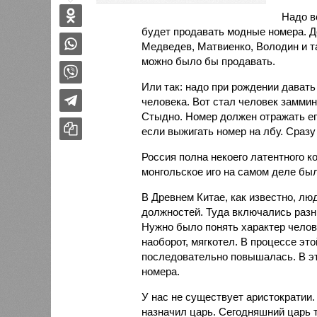
Надо в
будет продавать модные номера. Д
Медведев, Матвиенко, Володин и та
можно было бы продавать.
Или так: надо при рождении давать
человека. Вот стал человек заммин
Стыдно. Номер должен отражать ег
если выжигать номер на лбу. Сразу 
Россия полна некоего латентного к
монгольское иго на самом деле бы
В Древнем Китае, как известно, л
должностей. Туда включались разн
Нужно было понять характер челове
наоборот, мягкотел. В процессе эт
последовательно повышалась. В эт
номера.
У нас не существует аристократии.
назначил царь. Сегодняшний царь т