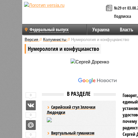
№29 от 03.08.
Подписка
Украина
Власть
Федеральный выпуск
Версия
//
Колумнисты
//
Нумерология и конфуцианство
Нумерология и конфуцианство
В РАЗДЕЛЕ
Говорят
0
единый
Сирийский стул Эллочки
установ
Людоедки
удостов
0
почему 
радиост
Виртуальный гуманизм
Сергей 
0