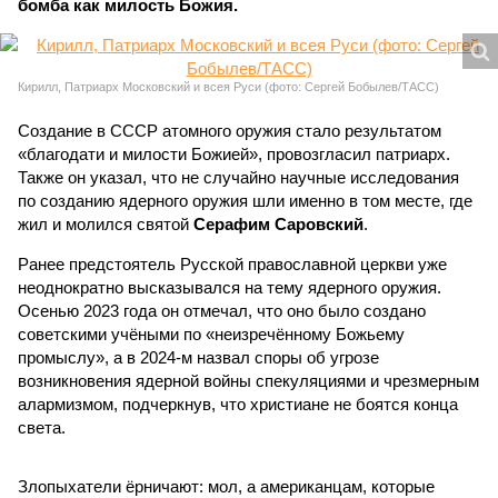
бомба как милость Божия.
Кирилл, Патриарх Московский и всея Руси (фото: Сергей Бобылев/ТАСС)
Создание в СССР атомного оружия стало результатом
«благодати и милости Божией», провозгласил патриарх.
Также он указал, что не случайно научные исследования
по созданию ядерного оружия шли именно в том месте, где
жил и молился святой
Серафим Саровский
.
Ранее предстоятель Русской православной церкви уже
неоднократно высказывался на тему ядерного оружия.
Осенью 2023 года он отмечал, что оно было создано
советскими учёными по «неизречённому Божьему
промыслу», а в 2024-м назвал споры об угрозе
возникновения ядерной войны спекуляциями и чрезмерным
алармизмом, подчеркнув, что христиане не боятся конца
света.
Злопыхатели ёрничают: мол, а американцам, которые