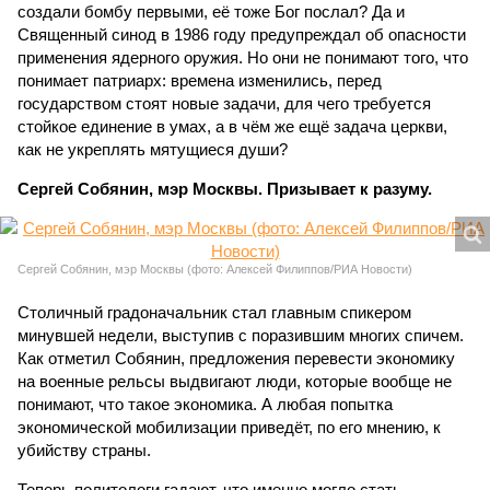
создали бомбу первыми, её тоже Бог послал? Да и
Священный синод в 1986 году предупреждал об опасности
применения ядерного оружия. Но они не понимают того, что
понимает патриарх: времена изменились, перед
государством стоят новые задачи, для чего требуется
стойкое единение в умах, а в чём же ещё задача церкви,
как не укреплять мятущиеся души?
Сергей Собянин, мэр Москвы. Призывает к разуму.
Сергей Собянин, мэр Москвы (фото: Алексей Филиппов/РИА Новости)
Столичный градоначальник стал главным спикером
минувшей недели, выступив с поразившим многих спичем.
Как отметил Собянин, предложения перевести экономику
на военные рельсы выдвигают люди, которые вообще не
понимают, что такое экономика. А любая попытка
экономической мобилизации приведёт, по его мнению, к
убийству страны.
Теперь политологи гадают, что именно могло стать