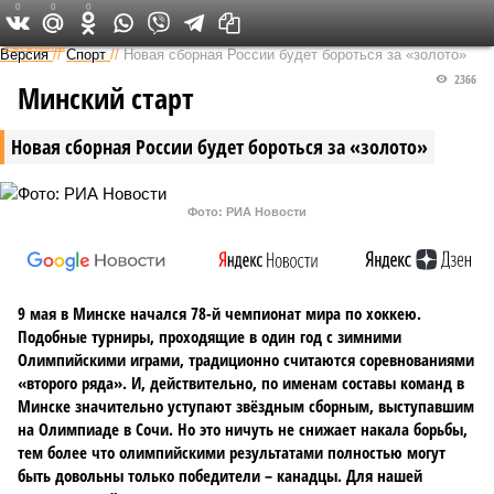
0
0
0
Федеральный выпуск
Версия
//
Спорт
//
Новая сборная России будет бороться за «золото»
2366
Минский старт
Новая сборная России будет бороться за «золото»
Фото: РИА Новости
9 мая в Минске начался 78-й чемпионат мира по хоккею.
Подобные турниры, проходящие в один год с зимними
Олимпийскими играми, традиционно считаются соревнованиями
«второго ряда». И, действительно, по именам составы команд в
Минске значительно уступают звёздным сборным, выступавшим
на Олимпиаде в Сочи. Но это ничуть не снижает накала борьбы,
тем более что олимпийскими результатами полностью могут
быть довольны только победители – канадцы. Для нашей