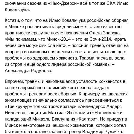
окончании сезона из «Нью-Джерси» всё в тот же СКА Илью
Ковальчука.
Кстати, о том, что на Илью Ковальчука российская сборная
в Минске рассчитывать вряд ли сможет, стало известно
практически сразу же после назначения Олега Знарока.
«Мы понимаем, что Минск-2014 – это не Сочи-2014, играть
через «не могу» смысла нет», – пояснил тренер, отвечая на
вопрос о возможном появлении в составе испытывающего
проблемы со здоровьем хоккеиста. Травма плеча вывела
из строя и ещё одного лидера российской команды –
Александра Радулова.
Впрочем, травмы и накопившаяся усталость хоккеистов в
конце напряжённого олимпийского сезона создают
проблемы тренерам всех сборных. К примеру, из шведских
энхаэловцев изначально согласились присоединиться к
«Тре крунур» только трое: вратарь «Айлендерс» Андерс
Нильссон, защитник Маттиас Экхольм из «Нэшвилла» и
нападающий Микаэль Баклунд из «Калгари». Не приедут в
Минск и некоторые из чешских хоккеистов, которых хотел
бы видеть в составе главный тренер Владимир Ружичка: