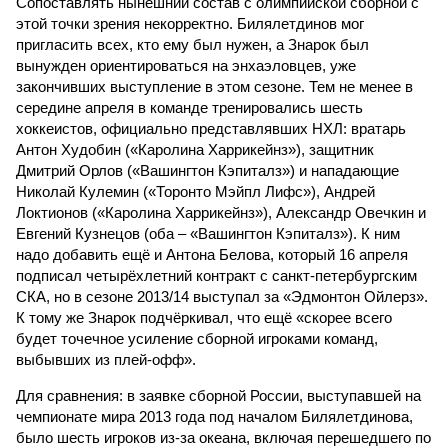
Сопоставлять нынешний состав с олимпийской сборной с
этой точки зрения некорректно. Билялетдинов мог
пригласить всех, кто ему был нужен, а Знарок был
вынужден ориентироваться на энхаэловцев, уже
закончивших выступление в этом сезоне. Тем не менее в
середине апреля в команде тренировались шесть
хоккеистов, официально представлявших НХЛ: вратарь
Антон Худобин («Каролина Харрикейнз»), защитник
Дмитрий Орлов («Вашингтон Кэпиталз») и нападающие
Николай Кулемин («Торонто Мэйпл Лифс»), Андрей
Локтионов («Каролина Харрикейнз»), Александр Овечкин и
Евгений Кузнецов (оба – «Вашингтон Кэпиталз»). К ним
надо добавить ещё и Антона Белова, который 16 апреля
подписал четырёхлетний контракт с санкт-петербургским
СКА, но в сезоне 2013/14 выступал за «Эдмонтон Ойлерз».
К тому же Знарок подчёркивал, что ещё «скорее всего
будет точечное усиление сборной игроками команд,
выбывших из плей-офф».
Для сравнения: в заявке сборной России, выступавшей на
чемпионате мира 2013 года под началом Билялетдинова,
было шесть игроков из-за океана, включая перешедшего по