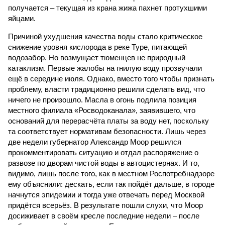
получается – текущая из крана жижа пахнет протухшими
яйцами.
Причиной ухудшения качества воды стало критическое
снижение уровня кислорода в реке Туре, питающей
водозабор. Но возмущает тюменцев не природный
катаклизм. Первые жалобы на гнилую воду прозвучали
ещё в середине июля. Однако, вместо того чтобы признать
проблему, власти традиционно решили сделать вид, что
ничего не произошло. Масла в огонь подлила позиция
местного филиала «Росводоканала», заявившего, что
оснований для перерасчёта платы за воду нет, поскольку
та соответствует нормативам безопасности. Лишь через
две недели губернатор Александр Моор решился
прокомментировать ситуацию и отдал распоряжение о
развозе по дворам чистой воды в автоцистернах. И то,
видимо, лишь после того, как в местном Роспотребнадзоре
ему объяснили: дескать, если так пойдёт дальше, в городе
начнутся эпидемии и тогда уже отвечать перед Москвой
придётся всерьёз. В результате пошли слухи, что Моор
досиживает в своём кресле последние недели – после