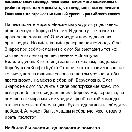
национальной команды чемпионат мира – это возможность
реабилитироваться и доказать, что неудачное выступление в
Сочи вовсе не отражает истинный уровень российского хоккея.
На чемпионате мира в Минске мы увидим существенно
обновлённую сборную России. И дело тут не только в
провале на домашней Олимпиаде и последовавших
оргвыводах. Новый главный тренер нашей команды Олег
Знарок при всём желании не смог бы выставить тот же
состав, что и его предшественник – Зинэтула
Билялетдинов. Кто-то ещё занят за океаном, продолжая
борьбу в плей-офф Кубка Стэнли, кто-то травмирован, кто-
то выступал на финише сезона не на том уровне, чтобы
претендовать на место в сборной. Безусловно, Олег
Знарок не смог получить в своё распоряжение всех, кто
выступал бы в его «идеальной» сборной. Но, вероятно, на
чемпионате мира мы уже увидим прообраз той команды,
что, как мечтают болельщики, будет одерживать победу за
победой. А, может быть, увидим и сборную, уже готовую
брать «золото».
Не было бы счастья, да несчастье помогло