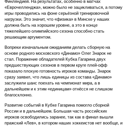
Финляндией. На результатах, особенно в матчах
«Еврочелленджа», можно было не зацикливаться, а потому
игры проводились на фоне серьёзной тренировочной
нагрузки. Это значит, что «физика» в Минске у наших
должна быть на хорошем уровне, а это в конце
тяжелейшего олимпийского сезона способно стать
решающим аргументом.
Вопреки изначальным ожиданиям делать сборную на
основе родного московского «Динамо» Олег Знарок не
стал. Поражение обладателей Кубка Гагарина двух
предшествующих сезонов в первом круге плей-офф
показало плохую готовность игроков команды. Знарок
сразу заявил, что лишь единицы из состава «Динамо»
заслужили шанс поехать на чемпионат мира, а в
дальнейшем и к этим «единицам» отнёсся не слишком
благосклонно.
Развитие событий в Кубке Гагарина помогло сборной
России и в дальнейшем. Большая часть российских
игроков освободились заранее, так как в финал вышли
пражский «Лев», в котором наших хоккеистов нет вообще, и