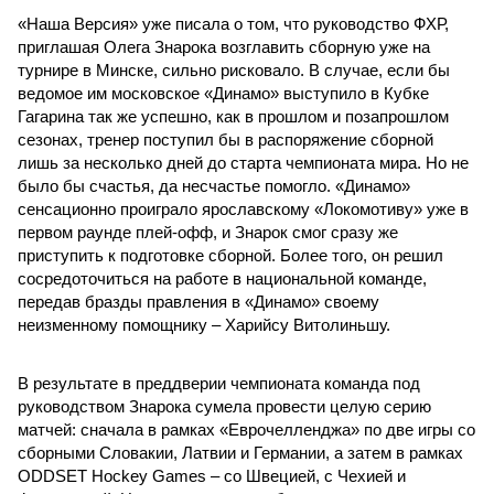
«Наша Версия» уже писала о том, что руководство ФХР,
приглашая Олега Знарока возглавить сборную уже на
турнире в Минске, сильно рисковало. В случае, если бы
ведомое им московское «Динамо» выступило в Кубке
Гагарина так же успешно, как в прошлом и позапрошлом
сезонах, тренер поступил бы в распоряжение сборной
лишь за несколько дней до старта чемпионата мира. Но не
было бы счастья, да несчастье помогло. «Динамо»
сенсационно проиграло ярославскому «Локомотиву» уже в
первом раунде плей-офф, и Знарок смог сразу же
приступить к подготовке сборной. Более того, он решил
сосредоточиться на работе в национальной команде,
передав бразды правления в «Динамо» своему
неизменному помощнику – Харийсу Витолиньшу.
В результате в преддверии чемпионата команда под
руководством Знарока сумела провести целую серию
матчей: сначала в рамках «Еврочелленджа» по две игры со
сборными Словакии, Латвии и Германии, а затем в рамках
ODDSET Hockey Games – со Швецией, с Чехией и