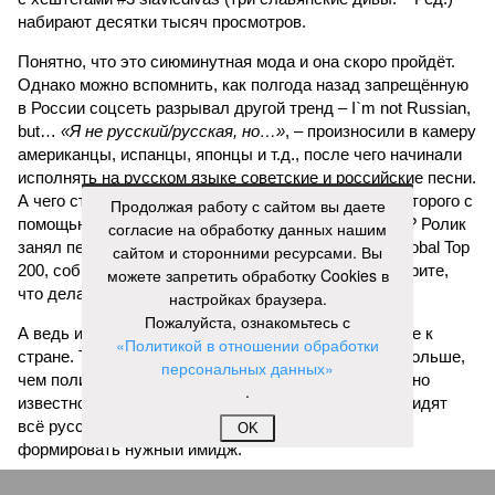
набирают десятки тысяч просмотров.
Понятно, что это сиюминутная мода и она скоро пройдёт.
Однако можно вспомнить, как полгода назад запрещённую
в России соцсеть разрывал другой тренд – I`m not Russian,
but…
«Я не русский/русская, но…»
, – произносили в камеру
американцы, испанцы, японцы и т.д., после чего начинали
исполнять на русском языке советские и российские песни.
А чего стоит недавний ИИ-трюк с
Канье Уэстом
, которого с
Продолжая работу с сайтом вы даете
помощью нейросети заставили петь «Седую ночь»? Ролик
согласие на обработку данных нашим
занял первое место в мировом рейтинге Shazam Global Top
сайтом и сторонними ресурсами. Вы
200, собрав восторженные комментарии: мол, смотрите,
можете запретить обработку Cookies в
что делают эти русские!
настройках браузера.
Пожалуйста, ознакомьтесь с
А ведь из таких мелочей и складывается отношение к
«Политикой в отношении обработки
стране. То, что мультики с песнями часто делают больше,
персональных данных»
чем политики своими речами, профессионалам давно
.
известно. Но заявлять о том, что за границей ненавидят
всё русское, конечно, намного проще, чем умело
OK
формировать нужный имидж.
Иван Дмитриев