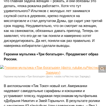
что главная задача женщин – рожать, и они обязаны это
делать, «пока рожалка работает». Хотя что тут
удивительного? Ильтяков с молодых лет занимался
скупкой скота в деревнях, крепко поднялся на
мясоторговле и стал депутатом Думы, где сидит уже третий
срок подряд. Неудивительно, что он смотрит на женщин,
как на свиноматок, обязанных давать приплод. Теперь он
заявляет, что его-де не так поняли и намеренно хотят
дискредитировать. Да нет, поняли как раз правильно. И
наверняка избиратели сделали выводы.
Героини мультика «Три богатыря». Продвигают образ
России.
Героини мультика «Три богатыря» (фото: rutube.ru/Честно про Зарядку)
В англоязычном «Тик Токе» новый хит. Американки
надевают самодельные сарафаны и кокошники и
устраивают пляску, подражая персонажам мультфильма
«Добрыня Никитич и Змей Горыныч». В результате ролики
с хештегами #3 slavicdivas (три славянские дивы. – Ред.)