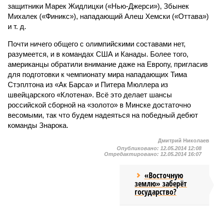
защитники Марек Жидлицки («Нью-Джерси»), Збынек
Михалек («Финикс»), нападающий Алеш Хемски («Оттава»)
и т. д.
Почти ничего общего с олимпийскими составами нет,
разумеется, и в командах США и Канады. Более того,
американцы обратили внимание даже на Европу, пригласив
для подготовки к чемпионату мира нападающих Тима
Стэплтона из «Ак Барса» и Питера Мюллера из
швейцарского «Клотена». Всё это делает шансы
российской сборной на «золото» в Минске достаточно
весомыми, так что будем надеяться на победный дебют
команды Знарока.
Дмитрий Николаев
Опубликовано:
12.05.2014 12:08
Отредактировано:
12.05.2014 16:07
«Восточную
землю» заберёт
государство?