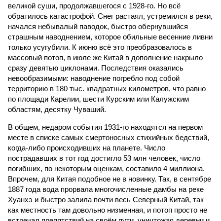
великой суши, продолжавшегося с 1928-го. Но всё
обратилось катастрофой. Снег растаял, устремился в реки,
начался небывалый паводок, быстро обернувшийся
страшным наводнением, которое обильные весенние ливни
только усугубили. К июню всё это преобразовалось в
массовый потоп, в июле же Китай в дополнение накрыло
сразу девятью циклонами. Последствия оказались
невообразимыми: наводнение погребло под собой
территорию в 180 тыс. квадратных километров, что равно
по площади Карелии, шести Курским или Калужским
областям, десятку Чуваший.
В общем, недаром события 1931-го находятся на первом
месте в списке самых смертоносных стихийных бедствий,
когда-либо происходивших на планете. Число
пострадавших в тот год достигло 53 млн человек, число
погибших, по некоторым оценкам, составило 4 миллиона.
Впрочем, для Китая подобное не в новинку. Так, в сентябре
1887 года вода прорвала многочисленные дамбы на реке
Хуанхэ и быстро залила почти весь Северный Китай, так
как местность там довольно низменная, и потоп просто не
встречал препятствий на своём пути, уничтожая деревни и