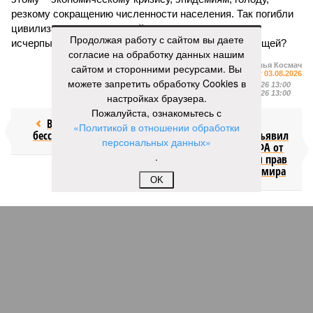
резкому сокращению численности населения. Так погибли
цивилизации шумеров, майя, кхмеров – список не
Продолжая работу с сайтом вы даете
исчерпывающий. Какая цивилизация будет следующей?
согласие на обработку данных нашим
Илья Космач
сайтом и сторонними ресурсами. Вы
Газета
«Наша версия» №29 от 03.08.2026
можете запретить обработку Cookies в
Опубликовано:
05.08.2026 13:00
Отредактировано:
05.08.2026 13:00
настройках браузера.
Пожалуйста, ознакомьтесь с
Возраст
Инфантино
«Политикой в отношении обработки
бессмертия
отступил и объявил
персональных данных»
об отказе ФИФА от
.
продажи доли прав
на чемпионат мира
OK
КОММЕНТАРИИ
0
Новости smi2.ru
Версия
//
Общество
//
Мы могли бы жить сотни лет, но этого никогда не
будет
245
Возраст бессмертия