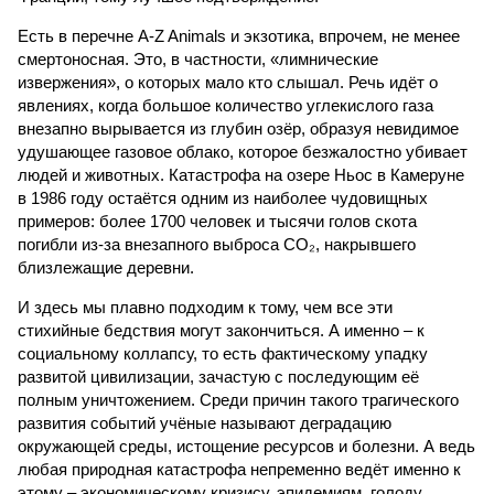
Есть в перечне A-Z Animals и экзотика, впрочем, не менее
смертоносная. Это, в частности, «лимнические
извержения», о которых мало кто слышал. Речь идёт о
явлениях, когда большое количество углекислого газа
внезапно вырывается из глубин озёр, образуя невидимое
удушающее газовое облако, которое безжалостно убивает
людей и животных. Катастрофа на озере Ньос в Камеруне
в 1986 году остаётся одним из наиболее чудовищных
примеров: более 1700 человек и тысячи голов скота
погибли из-за внезапного выброса CO₂, накрывшего
близлежащие деревни.
И здесь мы плавно подходим к тому, чем все эти
стихийные бедствия могут закончиться. А именно – к
социальному коллапсу, то есть фактическому упадку
развитой цивилизации, зачастую с последующим её
полным уничтожением. Среди причин такого трагического
развития событий учёные называют деградацию
окружающей среды, истощение ресурсов и болезни. А ведь
любая природная катастрофа непременно ведёт именно к
этому – экономическому кризису, эпидемиям, голоду,