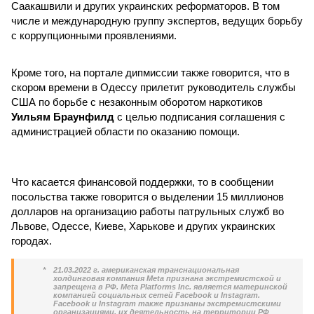
Саакашвили и других украинских реформаторов. В том
числе и международную группу экспертов, ведущих борьбу
с коррупционными проявлениями.
Кроме того, на портале дипмиссии также говорится, что в
скором времени в Одессу прилетит руководитель службы
США по борьбе с незаконным оборотом наркотиков
Уильям Браунфилд
с целью подписания соглашения с
администрацией области по оказанию помощи.
Что касается финансовой поддержки, то в сообщении
посольства также говорится о выделении 15 миллионов
долларов на организацию работы патрульных служб во
Львове, Одессе, Киеве, Харькове и других украинских
городах.
*
21.03.2022 г. американская транснациональная
холдинговая компания Meta признана экстремистской и
запрещена в РФ. Meta Platforms Inc. является материнской
компанией социальных сетей Facebook и Instagram.
Facebook и Instagram также признаны экстремистскими
организациями, их деятельность на территории РФ