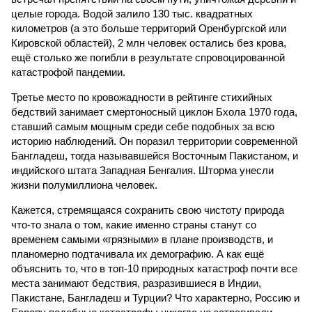
целые города. Водой залило 130 тыс. квадратных
километров (а это больше территорий Оренбургской или
Кировской областей), 2 млн человек остались без крова,
ещё столько же погибли в результате спровоцированной
катастрофой пандемии.
Третье место по кровожадности в рейтинге стихийных
бедствий занимает смертоносный циклон Бхола 1970 года,
ставший самым мощным среди себе подобных за всю
историю наблюдений. Он поразил территории современной
Бангладеш, тогда называвшейся Восточным Пакистаном, и
индийского штата Западная Бенгалия. Шторма унесли
жизни полумиллиона человек.
Кажется, стремящаяся сохранить свою чистоту природа
что-то знала о том, какие именно страны станут со
временем самыми «грязными» в плане производств, и
планомерно подтачивала их демографию. А как ещё
объяснить то, что в топ-10 природных катастроф почти все
места занимают бедствия, разразившиеся в Индии,
Пакистане, Бангладеш и Турции? Что характерно, Россию и