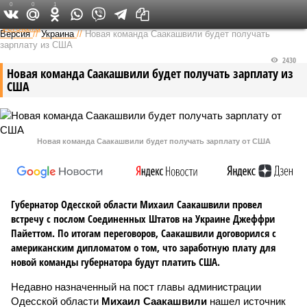
0
0
1
Федеральный выпуск
Версия
//
Украина
//
Новая команда Саакашвили будет получать
зарплату из США
2430
Новая команда Саакашвили будет получать зарплату из
США
Новая команда Саакашвили будет получать зарплату от США
Губернатор Одесской области Михаил Саакашвили провел
встречу с послом Соединенных Штатов на Украине Джеффри
Пайеттом. По итогам переговоров, Саакашвили договорился с
американским дипломатом о том, что заработную плату для
новой команды губернатора будут платить США.
Недавно назначенный на пост главы администрации
Одесской области
Михаил Саакашвили
нашел источник