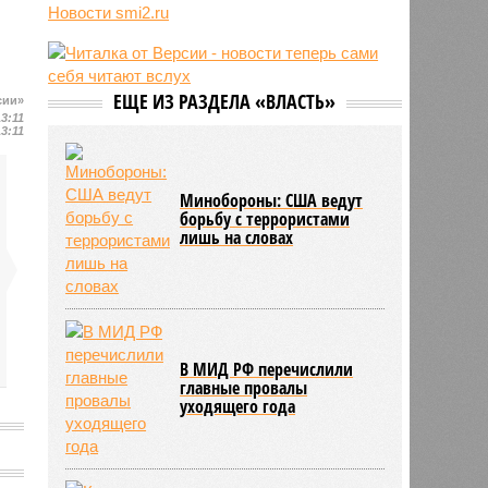
09:48
Россия нарастит количество
Новости smi2.ru
авиарейсов с КНР
09:47
Пентагон дал оборонщикам 21
день на план по ускорению
производства ракет
ЕЩЕ ИЗ РАЗДЕЛА «ВЛАСТЬ»
сии»
13:11
08:49
В России существенно выросло
13:11
потребление мяса
Минобороны: США ведут
борьбу с террористами
лишь на словах
В МИД РФ перечислили
главные провалы
уходящего года