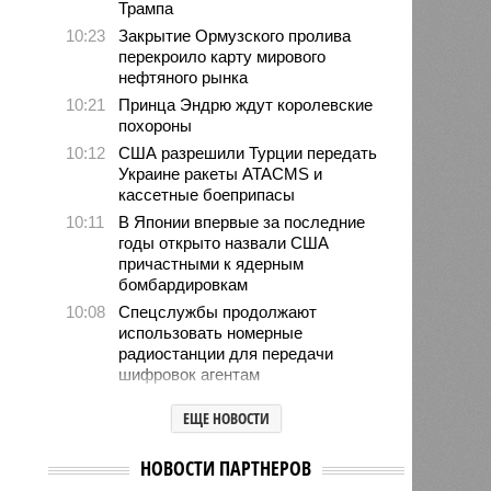
Трампа
10:23
Закрытие Ормузского пролива
перекроило карту мирового
нефтяного рынка
10:21
Принца Эндрю ждут королевские
похороны
10:12
США разрешили Турции передать
Украине ракеты ATACMS и
кассетные боеприпасы
10:11
В Японии впервые за последние
годы открыто назвали США
причастными к ядерным
бомбардировкам
10:08
Спецслужбы продолжают
использовать номерные
радиостанции для передачи
шифровок агентам
09:59
Детство без ИИ назвали
ЕЩЕ НОВОСТИ
привилегией элиты
09:50
В Германии пенсионной политикой
НОВОСТИ ПАРТНЕРОВ
недовольны 80% граждан