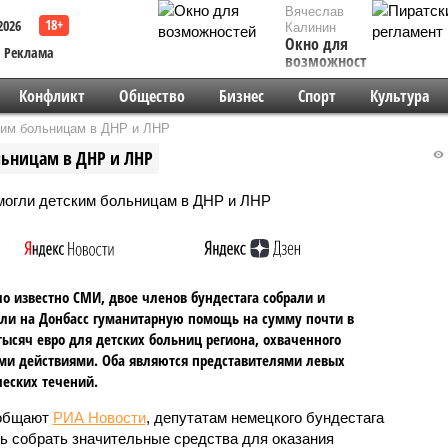
Вячеслав
2026
Калинин
Окно для
Реклама
возможностей
Конфликт
Общество
Бизнес
Спорт
Культура
ким больницам в ДНР и ЛНР
ьницам в ДНР и ЛНР
ло известно СМИ, двое членов бундестага собрали и
ли на Донбасс гуманитарную помощь на сумму почти в
тысяч евро для детских больниц региона, охваченного
и действиями. Оба являются представителями левых
еских течений.
ообщают
РИА Новости
, депутатам немецкого бундестага
ь собрать значительные средства для оказания