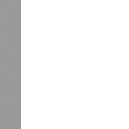
– Вероятно, в случае разрыва ко
партнёрами могут инициировать 
трамповскому TRIPP, где будет с
путями, а доходы от эксплуатац
соотношении, как с американцами 
Мирослава Регинская, публици
– Довольно вероятным представл
после ухода РЖД железные дороги
ли Пашинян стал бы провоцирова
очередной и привычный уже «сли
сателлиты ищут и обретают новы
подаренная от щедрот Российског
могут остановить.
Юрий Баранчик, политолог
– Понятно, почему Пашинян хоче
российских рынков. Ну и вообще, 
Вместе с тем, если маленький П
Армении, то о какой результати