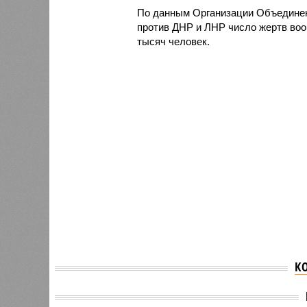
По данным Организации Объединен
против ДНР и ЛНР число жертв воо
тысяч человек.
К
Мария 
Анастасия Ракова
постав
сообщила о старте
Пугачё