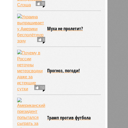
39
Муха не пролетит?
8
Прогноз, погоди!
150
Трамп против футбола