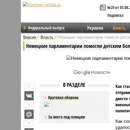
№29 от 03.08.
Подписка
Украина
Власть
Федеральный выпуск
Версия
//
Власть
//
Немецкие парламентарии помогли детс
Немецкие парламентарии помогли детским бол
В РАЗДЕЛЕ
Как ста
0
отправи
Круговая оборона
двести 
военным
0
политич
За место под солнцем
Как с
0
удалос