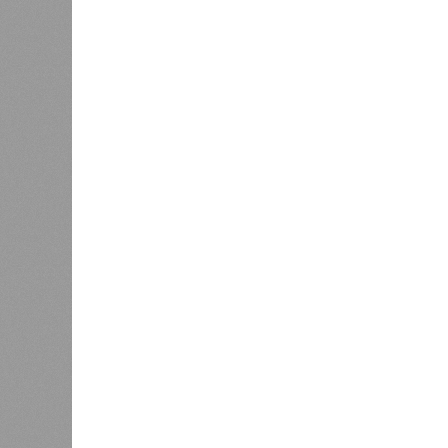
говорить в принципе?
Экс-президент Финляндии
отказался признать Россию
угрозой для Европы
К
Новости smi2.ru
Версия
//
Конфликт
//
В нескольких станциях от уже сданн
компании Capital Group начала реальной достройки
«Станция ожидания» для доль