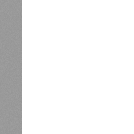
И в самом деле. Российская сторон
ремонтировала пути, в том числе п
республики 15 млрд рублей налогов
железнодорожной инфраструктуры
Из слов Белозёрова и приведённых
занималось в Армении не деловой а
инвестировало, а раздавало пожерт
зарабатывать другим и, выходит, н
самая популярная в Армении точка
публики – национализировать пут
компенсировать. Модернизация же
считается совершенно естестве
Вот только почему для менеджмен
вкладываться в закавказскую «желе
только
не решены
нынешние пробл
свой комментарий Белозёров?
Гарник Туманян, политолог