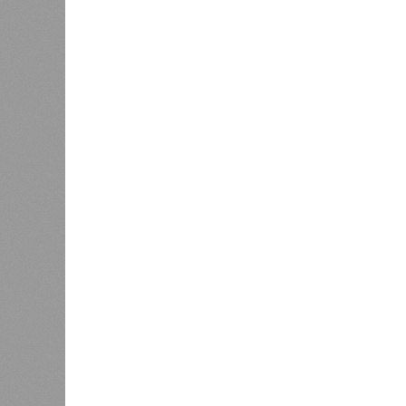
момент 
0
исключи
кажется
«Станция ожидания» для
дольщиков
Олегу Б
0
По мн
выходящего. Дескать, Ереван счит
намерен просить за аренду «железк
эксперты, армянская сторона, выст
калькуляции, то есть, получается,
заключённый в 2008 году между А
согласно которому российская ком
2038-го, вероятно, вовсе не предус
Неудивительно, что гендиректор 
Пашиняна, выступил со словно рас
только хуже. Как отметил менед
исполняют взятые на себя обязат
года». «Концессия дала Армении с
бюджет республики от затрат на 
акционеру никогда не выплачивали
добавил Белозёров.