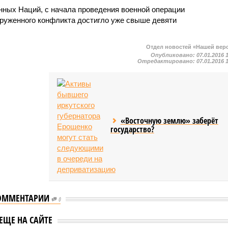
ных Наций, с начала проведения военной операции
руженного конфликта достигло уже свыше девяти
Отдел новостей «Нашей вер
Опубликовано:
07.01.2016 
Отредактировано:
07.01.2016 
«Восточную землю» заберёт
государство?
ОММЕНТАРИИ
Захарова
0
ила на место Аллу
Собянин: Новый корпус
ЕЩЕ НА САЙТЕ
ву после поста