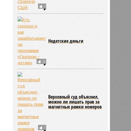
3
риев
17:00
17:00
Недетские деньги
30
Верховный суд объяснил,
можно ли лишать прав за
магнитные рамки номеров
558
1