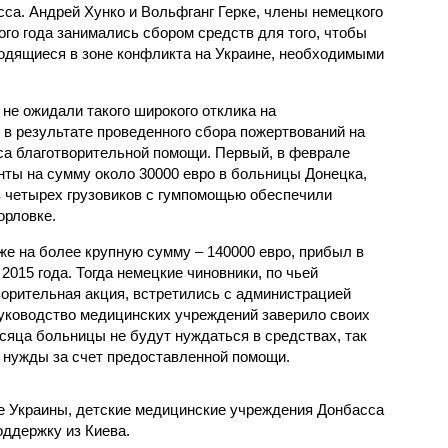
са. Андрей Хунко и Вольфганг Герке, члены немецкого
ого года занимались сбором средств для того, чтобы
одящиеся в зоне конфликта на Украине, необходимыми
 не ожидали такого широкого отклика на
 в результате проведенного сбора пожертвований на
са благотворительной помощи. Первый, в феврале
нты на сумму около 30000 евро в больницы Донецка,
из четырех грузовиков с гумпомощью обеспечили
орловке.
уже на более крупную сумму – 140000 евро, прибыл в
015 года. Тогда немецкие чиновники, по чьей
орительная акция, встретились с администрацией
 Руководство медицинских учреждений заверило своих
сяца больницы не будут нуждаться в средствах, так
 нужды за счет предоставленной помощи.
е Украины, детские медицинские учреждения Донбасса
оддержку из Киева.