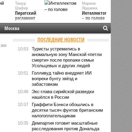
Тимур
Марина
Шафир
Ярдаева
Пиратский
Интеллектом
регламент
– по голове
Москва
ПОСЛЕДНИЕ НОВОСТИ
2835
10:53
Туристы устремились в
аномальную зону Манской «петли
смерти» после пропажи семьи
Усольцевых и других людей
10:51
Голливуд тайно внедряет ИИ
вопреки бунту звёзд и
забастовкам
10:48
Экс-глава сирийской разведки
нашёлся в России
10:37
Граффити Бэнкси обошлись в
десятки тысяч фунтов британским
налогоплательщикам
10:35
Демпартия готовит масштабные
расследования против Дональда