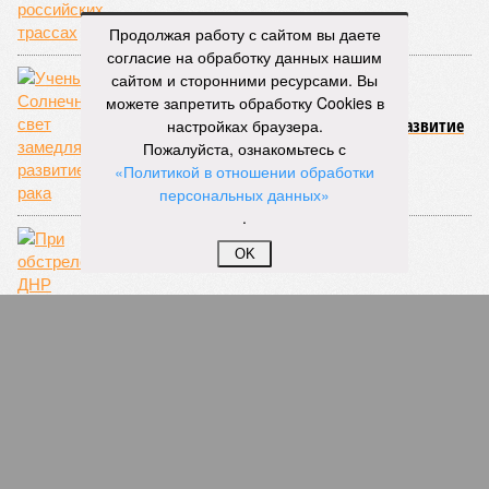
Если в «Сказочном лесу» техзаказчик публично
Продолжая работу с сайтом вы даете
отчитывался о поэтапной готовности – 90%, затем 97%, с
согласие на обработку данных нашим
конкретными инженерными работами (усиление
сайтом и сторонними ресурсами. Вы
монолитных конструкций, устранение проектных ошибок) –
можете запретить обработку Cookies в
то по «Станции Л» подобной публичной отчётности
настройках браузера.
дольщики не видят. Ни Capital Group, ни кураторы
Пожалуйста, ознакомьтесь с
строительства не подтверждают ни соблюдения графика
«Политикой в отношении обработки
строительства, ни объёма фактически выполненных работ.
персональных данных»
.
Напрашивается закономерный вопрос: если
OK
декларируемая «Capital Group модель (достраивать
проблемные объекты SSD») сработала на
Лосиноостровской, почему она не масштабируется на
Люблино? И означает ли отсутствие техники на площадке,
что в реальности подрядчик по «Станции Л» ещё даже не
определён?
Митинги
и палаточные лагеря у объекта в
2025–2026 годах, похоже, не изменили ситуацию.
«В
последние месяцы в личном общении нам перестали
называть даже ориентировочные сроки»
, – рассказывают
расстроенные дольщики.