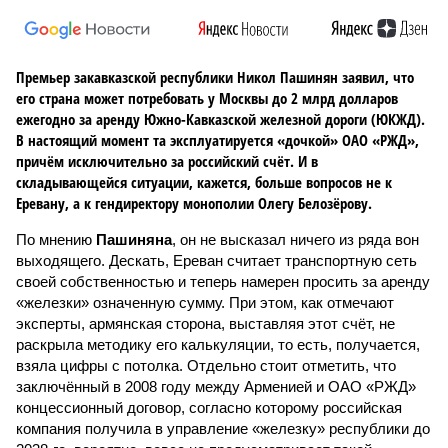
Премьер закавказской республики Никол Пашинян заявил, что
его страна может потребовать у Москвы до 2 млрд долларов
ежегодно за аренду Южно-Кавказской железной дороги (ЮКЖД).
В настоящий момент та эксплуатируется «дочкой» ОАО «РЖД»,
причём исключительно за российский счёт. И в
складывающейся ситуации, кажется, больше вопросов не к
Еревану, а к гендиректору монополии Олегу Белозёрову.
По мнению
Пашиняна
, он не высказал ничего из ряда вон
выходящего. Дескать, Ереван считает транспортную сеть
своей собственностью и теперь намерен просить за аренду
«железки» означенную сумму. При этом, как отмечают
эксперты, армянская сторона, выставляя этот счёт, не
раскрыла методику его калькуляции, то есть, получается,
взяла цифры с потолка. Отдельно стоит отметить, что
заключённый в 2008 году между Арменией и ОАО «РЖД»
концессионный договор, согласно которому российская
компания получила в управление «железку» республики до