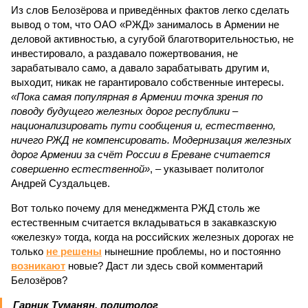
Из слов Белозёрова и приведённых фактов легко сделать
вывод о том, что ОАО «РЖД» занималось в Армении не
деловой активностью, а сугубой благотворительностью, не
инвестировало, а раздавало пожертвования, не
зарабатывало само, а давало зарабатывать другим и,
выходит, никак не гарантировало собственные интересы.
«Пока самая популярная в Армении точка зрения по
поводу будущего железных дорог рес­публики –
национализировать пути сообщения и, естественно,
ничего РЖД не компенсировать. Модернизация железных
дорог Армении за счёт России в Ереване считается
совершенно естественной»
, – указывает политолог
Андрей Суздальцев.
Вот только почему для менеджмента РЖД столь же
естественным считается вкладываться в закавказскую
«железку» тогда, когда на российских железных дорогах не
только
не решены
нынешние проблемы, но и постоянно
возникают
новые? Даст ли здесь свой комментарий
Белозёров?
Гарник Туманян, политолог