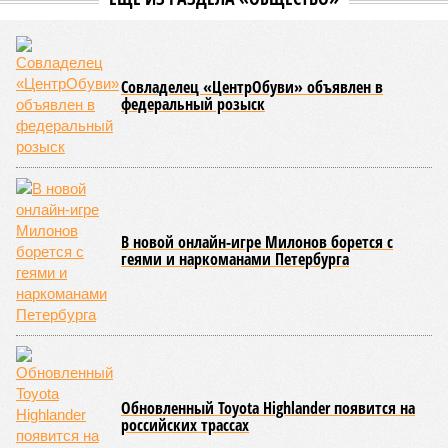
уже получают ключи – в мае 2026 года были получены
заключение о соответствии проектной документации и
разрешение на ввод жилищного комплекса в эксплуатацию –
совсем недалеко, в паре станций метро южнее, на Люблинской
улице, картина, можно сказать, прямо противоположная.
Сюжет:
Недвижимость
ЖК «Светлый мир «Станция Л»: та же группа компаний-
банкрот Seven Suns Development, та же
анонсированная
схема достройки через Capital Group осенью 2024 года, но
за прошедшие два года результатов, по словам дольщиков,
практически не видно. По
информации
из профильных
порталов, первую очередь ЖК строители обещают сдать к
декабрю 2026 г., вторую – к марту 2028-го. Но никто при
этом из кураторов стройки не задается вопросом: как эти
сроки должны материализоваться? На строительной
площадке, по свидетельствам дольщиков, регулярно
бывающих у забора, какая-либо техника отсутствует. Ни
бетононасосов, ни работающих кранов, ни признаков
мобилизации подрядчиков. При том, что до «декабря 2026»
осталось менее полугода.