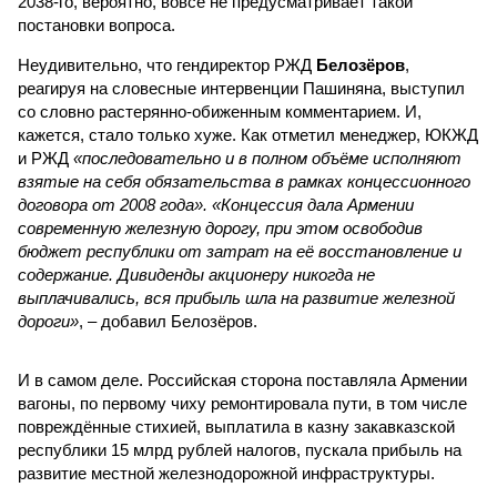
2038-го, вероятно, вовсе не предусматривает такой
постановки вопроса.
Неудивительно, что гендиректор РЖД
Белозёров
,
реагируя на словесные интервенции Пашиняна, выступил
со словно растерянно-обиженным комментарием. И,
кажется, стало только хуже. Как отметил менеджер, ЮКЖД
и РЖД
«последовательно и в полном объёме исполняют
взятые на себя обязательства в рамках концессионного
договора от 2008 года». «Концессия дала Армении
современную железную дорогу, при этом освободив
бюджет республики от затрат на её восстановление и
содержание. Дивиденды акционеру никогда не
выплачивались, вся прибыль шла на развитие железной
дороги»
, – добавил Белозёров.
И в самом деле. Российская сторона поставляла Армении
вагоны, по первому чиху ремонтировала пути, в том числе
повреждённые стихией, выплатила в казну закавказской
республики 15 млрд рублей налогов, пускала прибыль на
развитие местной железнодорожной инфраструктуры.