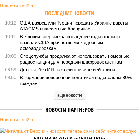
Новости smi2.ru
Версия
//
Конфликт
//
В нескольких станциях от уже сданного
«Сказочного леса» пайщики ЖК «Станция Л» продолжают ждать от
компании Capital Group начала реальной достройки
556
«Станция ожидания» для дольщиков
В нескольких станциях от уже сданного «Сказочного
леса» пайщики ЖК «Станция Л» продолжают ждать от
компании Capital Group начала реальной достройки
В нескольких станциях от уже сданного «Сказочного леса» пайщики ЖК
«Станция Л» продолжают ждать от компании Capital Group начала
реальной достройки (изображение сгенерировано ИИ)
Пока в Ярославском районе СВАО дольщики «Сказочного леса»