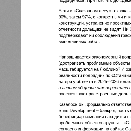
подрядчиков. При том, что до «дек
Если в «Сказочном лесу» техзаказч
90%, затем 97%, с конкретными и
конструкций, устранение проектных
отчётности дольщики не видят. Ни C
подтверждают ни соблюдения графи
выполненных работ.
Напрашивается закономерный вопро
(достраивать проблемные объекты 
масштабируется на Люблино? И озн
реальности подрядчик по «Станци
лагеря у объекта в 2025–2026 года
в личном общении нам перестали 
рассказывают расстроенные дольщ
Казалось бы, формально ответстве
Suns Development – банкрот, часть 
бенефициар компании находится под
проблемных объектов группы – «Ста
согласно информации на сайтах Capi