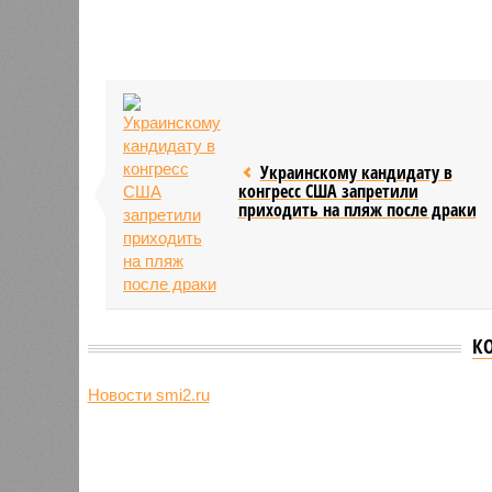
Украинскому кандидату в
конгресс США запретили
приходить на пляж после драки
К
Новости smi2.ru
Версия
//
Общество
//
Земля уже не раз показывала человеч
Последние времена