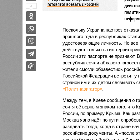
готовятся воевать с Россией
действо
3
политик
неформ
Поскольку Украина наотрез отказа
прошлого года в республиках стал
удостоверяющие личность. Но все
действуют только на их территори
России эти паспорта не признают.
республик сочли абхазско-югоосет
жители смогли обзавестись россий
Российской Федерации встретят у на
страной им и их детям связывать с
«Политнавигатор»
.
Между тем, в Киеве сообщения о г
сочтя её верным знаком того, что 
России, по примеру Крыма. Как раз
Москва явно идёт по пути, опробов
раздавать тогда, когда в стране на
российские документы. А «после эт
как это было на Донбассе, в Харьк