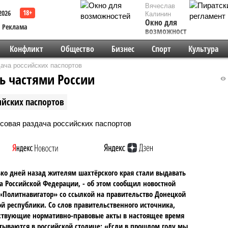
Вячеслав
2026
Калинин
Окно для
Реклама
возможностей
Конфликт
Общество
Бизнес
Спорт
Культура
ача российских паспортов
ть частями России
ийских паспортов
ко дней назад жителям шахтёрского края стали выдавать
а Российской Федерации, - об этом сообщил новостной
«Политнавигатор» со ссылкой на правительство Донецкой
й республики. Со слов правительственного источника,
ствующие нормативно-правовые акты в настоящее время
тываются в российской столице: «Если в прошлом году мы