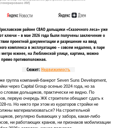
сгенерировано ИИ)
Ярославском районе СВАО дольщики «Сказочного леса» уже
т ключи – в мае 2026 года были получены заключение о
ствии проектной документации и разрешение на ввод
го комплекса в эксплуатацию – совсем недалеко, в паре
 метро южнее, на Люблинской улице, картина, можно
, прямо противоположная.
Сюжет:
Недвижимость
же группа компаний-банкрот Seven Suns Development,
ки через Capital Group осенью 2024 года, но за
о словам дольщиков, практически не видно. По
ов, первую очередь ЖК строители обещают сдать к
028-го. Но никто при этом из кураторов стройки не
 должны материализоваться? На строительной
щиков, регулярно бывающих у забора, какая-либо
осов, ни работающих кранов, ни признаков мобилизации