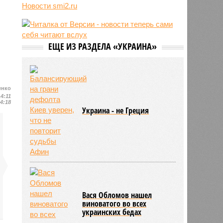
трёхмесячного сына
Новости smi2.ru
07/08
Сергей Миронов выступил за
увеличение пенсий детям,
потерявшим родителей
ЕЩЕ ИЗ РАЗДЕЛА «УКРАИНА»
07/08
Финляндия захотела использовать
приграничные болота против
России
енко
14:11
14:18
Украина - не Греция
Вася Обломов нашел
виноватого во всех
украинских бедах