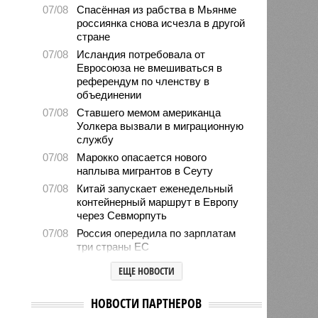
07/08
Спасённая из рабства в Мьянме
россиянка снова исчезла в другой
стране
07/08
Исландия потребовала от
Евросоюза не вмешиваться в
референдум по членству в
объединении
07/08
Ставшего мемом американца
Уолкера вызвали в миграционную
службу
07/08
Марокко опасается нового
наплыва мигрантов в Сеуту
07/08
Китай запускает еженедельный
контейнерный маршрут в Европу
через Севморпуть
07/08
Россия опередила по зарплатам
три страны ЕС
07/08
Александр Лукашенко призвал
ЕЩЕ НОВОСТИ
белорусов скупать пустующие
избы
НОВОСТИ ПАРТНЕРОВ
07/08
Девушка объяснила убийство