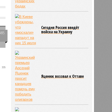
Сегодня Россия введёт
войска на Украину
3495
0
и
335
Яценюк воззвал к Оттаве