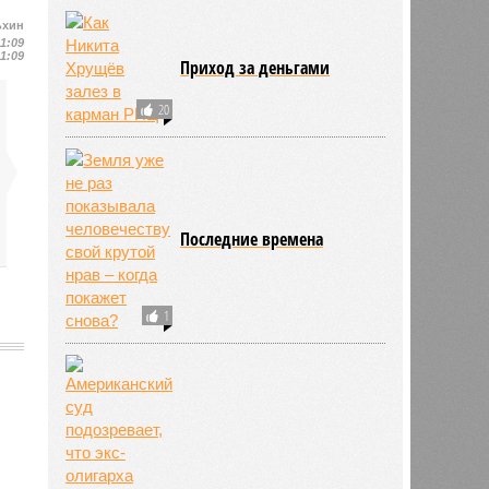
ьхин
11:09
11:09
Приход за деньгами
20
Последние времена
1
757