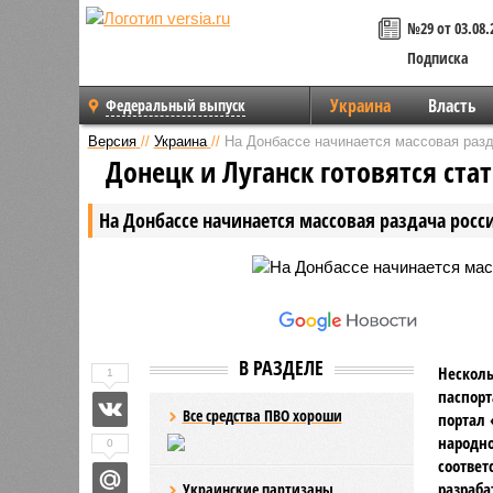
№29 от 03.08.
Подписка
Украина
Власть
Федеральный выпуск
Версия
//
Украина
//
На Донбассе начинается массовая разд
Донецк и Луганск готовятся ста
На Донбассе начинается массовая раздача росс
В РАЗДЕЛЕ
Несколь
1
паспорт
Все средства ПВО хороши
портал 
народно
0
соответ
разраба
Украинские партизаны