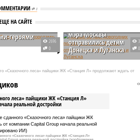
ОММЕНТАРИИ
0
Первые 30 тыс.
ЕЩЕ НА САЙТЕ
новогодних подарков от
 и Луганск станут
мэра Москвы
ми-героями
отправились детям
2696
м коммуникаций с
0
Донецка и Луганска
 председатель ЛДПР
луцкий сообщил, что
Мэр Москвы Сергей Собянин
тво страны
сообщил об отправке первых 30
ого «Сказочного леса» пайщики ЖК «Станция Л» продолжают ждать от
вает предложение о
тысяч сладких подарков к
ии столицам Донецкой и
Новому году детям из Донецкой 
щиков
й народных республик
Луганской народных республик
ород-герой».
(ДНР и ЛНР).
чного леса» пайщики ЖК «Станция Л»
начала реальной достройки
данного «Сказочного леса» пайщики ЖК «Станция Л»
ital Group начала реальной достройки (изображение