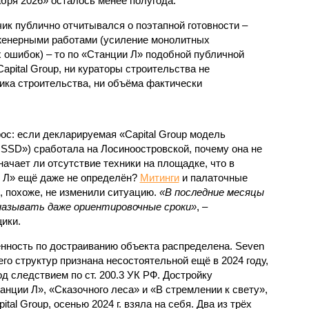
абря 2026» осталось менее полугода.
ик публично отчитывался о поэтапной готовности –
нженерными работами (усиление монолитных
 ошибок) – то по «Станции Л» подобной публичной
apital Group, ни кураторы строительства не
ка строительства, ни объёма фактически
с: если декларируемая «Capital Group модель
SSD») сработала на Лосиноостровской, почему она не
ачает ли отсутствие техники на площадке, что в
и Л» ещё даже не определён?
Митинги
и палаточные
х, похоже, не изменили ситуацию.
«В последние месяцы
называть даже ориентировочные сроки»
, –
ики.
нность по достраиванию объекта распределена. Seven
его структур признана несостоятельной ещё в 2024 году,
 следствием по ст. 200.3 УК РФ. Достройку
нции Л», «Сказочного леса» и «В стремлении к свету»,
tal Group, осенью 2024 г. взяла на себя. Два из трёх