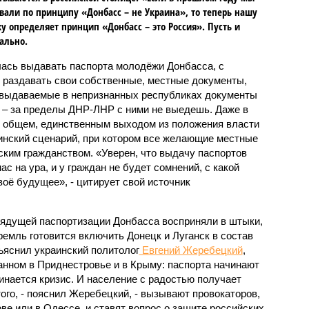
вали по принципу «Донбасс – не Украина», то теперь нашу
у определяет принцип «Донбасс – это Россия». Пусть и
ально.
лась выдавать паспорта молодёжи Донбасса, с
и раздавать свои собственные, местные документы,
 выдаваемые в непризнанных республиках документы
и – за пределы ДНР-ЛНР с ними не выедешь. Даже в
 В общем, единственным выходом из положения власти
инский сценарий, при котором все желающие местные
ским гражданством. «Уверен, что выдачу паспортов
с на ура, и у граждан не будет сомнений, с какой
воё будущее», - цитирует свой источник
рядущей паспортизации Донбасса восприняли в штыки,
Кремль готовится включить Донецк и Луганск в состав
ъяснил украинский политолог
Евгений Жеребецкий
,
анном в Приднестровье и в Крыму: паспорта начинают
чинается кризис. И население с радостью получает
ого, - пояснил Жеребецкий, - вызывают провокаторов,
ове или в Одессе, и ставят вопрос о защите российских