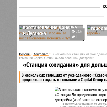
К
Собянин поблагодарил
коммунальщиков
Москвы за
Донецк
восстановление Донецка
города
2806
и Луганска
По итога
0
Мэр российской столицы на
Кремлём
мероприятии в честь Дня
Леонид С
работников комплекса городского
руководс
Версия
//
Конфликт
//
В нескольких станциях от уже сданн
хозяйства Москвы отметил
поддержи
компании Capital Group начала реальной достройки
огромный труд коммунальщиков,
присвоен
«Станция ожидания» для доль
работающих на территории ДНР
Луганско
И ЛНР.
звания «г
В нескольких станциях от уже сданного «Сказо
продолжают ждать от компании Capital Group 
В нескольких станциях от уже с
продолжают ждать от компании Cap