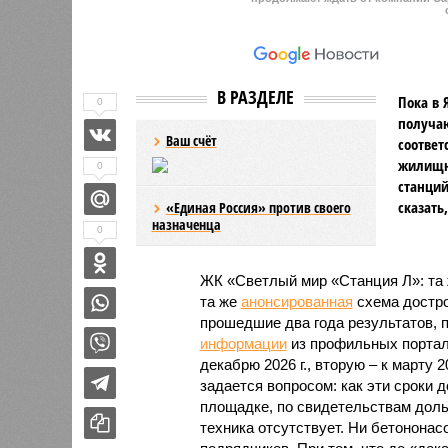
В РАЗДЕЛЕ
Пока в 
0
получаю
Ваш счёт
соответ
жилищно
0
станций
сказать
«Единая Россия» против своего
назначенца
0
ЖК «Светлый мир «Станция Л»: та 
та же
анонсированная
схема дострой
прошедшие два года результатов, п
информации
из профильных портал
декабрю 2026 г., вторую – к марту 2
задается вопросом: как эти сроки
площадке, по свидетельствам доль
техника отсутствует. Ни бетононас