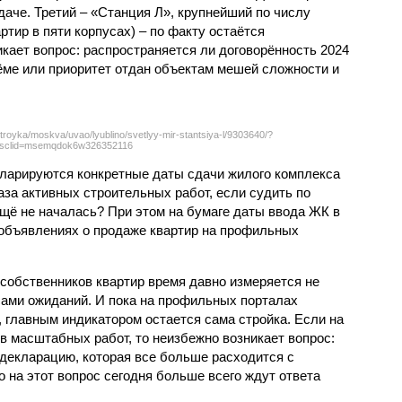
даче. Третий – «Станция Л», крупнейший по числу
тир в пяти корпусах) – по факту остаётся
кает вопрос: распространяется ли договорённость 2024
ёме или приоритет отдан объектам мешей сложности и
troyka/moskva/uvao/lyublino/svetlyy-mir-stantsiya-l/9303640/?
sclid=msemqdok6w326352116
екларируются конкретные даты сдачи жилого комплекса
фаза активных строительных работ, если судить по
ещё не началась? При этом на бумаге даты ввода ЖК в
объявлениях о продаже квартир на профильных
собственников квартир время давно измеряется не
ами ожиданий. И пока на профильных порталах
 главным индикатором остается сама стройка. Если на
в масштабных работ, то неизбежно возникает вопрос:
 декларацию, которая все больше расходится с
на этот вопрос сегодня больше всего ждут ответа