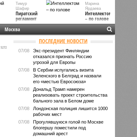
Тимур
Марина
Шафир
Ярдаева
Пиратский
Интеллектом
регламент
– по голове
Москва
ПОСЛЕДНИЕ НОВОСТИ
5272
07/08
Экс-президент Финляндии
отказался признать Россию
угрозой для Европы
07/08
В Сербии испугались визита
Зеленского в Белград и назвали
его «местью Евросоюза»
07/08
Дональд Трамп намерен
реализовать проект строительства
бального зала в Белом доме
07/08
Лондонская полиция лишится 1000
рабочих мест
07/08
Прогулявшуюся голой по Москве
блогершу поместили под
домашний арест