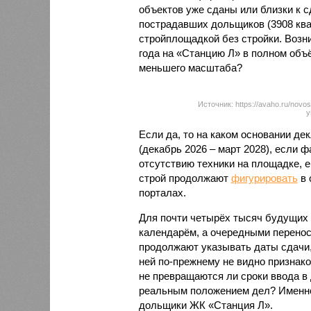
объектов уже сданы или близки к с
пострадавших дольщиков (3908 квар
стройплощадкой без стройки. Возни
года на «Станцию Л» в полном объ
меньшего масштаба?
Источник: https://avaho.ru/novos
y
Если да, то на каком основании д
(декабрь 2026 – март 2028), если 
отсутствию техники на площадке, 
строй продолжают
фигурировать
в 
порталах.
Для почти четырёх тысяч будущих 
календарём, а очередными перенос
продолжают указывать даты сдачи,
ней по-прежнему не видно признако
не превращаются ли сроки ввода в
реальным положением дел? Именно 
дольщики ЖК «Станция Л».