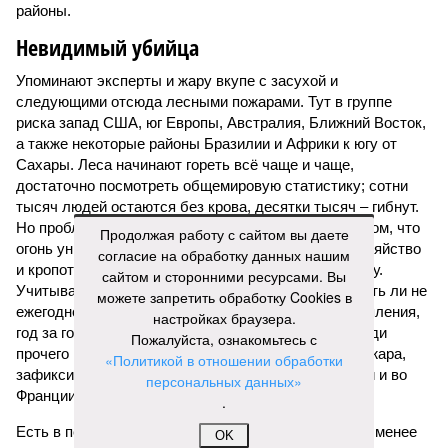
районы.
Невидимый убийца
Упоминают эксперты и жару вкупе с засухой и
следующими отсюда лесными пожарами. Тут в группе
риска запад США, юг Европы, Австралия, Ближний Восток,
а также некоторые районы Бразилии и Африки к югу от
Сахары. Леса начинают гореть всё чаще и чаще,
достаточно посмотреть общемировую статистику; сотни
тысяч людей остаются без крова, десятки тысяч – гибнут.
Но проблема не только в этом. Проблема ещё и в том, что
Продолжая работу с сайтом вы даете
огонь уничтожает лесную экосистему, сельское хозяйство
согласие на обработку данных нашим
и кропотливо созданную человеком инфраструктуру.
сайтом и сторонними ресурсами. Вы
Учитывая то, что пожары начинают становиться чуть ли не
можете запретить обработку Cookies в
ежегодной реальностью на фоне глобального потепления,
настройках браузера.
год за годом их будет всё больше, и здесь уже среди
Пожалуйста, ознакомьтесь с
прочего в большой опасности Европа. Небывалая жара,
«Политикой в отношении обработки
зафиксированная в этом и прошлом годах в Италии и во
персональных данных»
Франции, тому лучшее подтверждение.
.
Есть в перечне A-Z Animals и экзотика, впрочем, не менее
OK