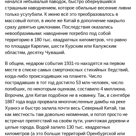
начался небывалый паводок, быстро обернувшийся
страшным наводнением, которое обильные весенние ливни
только усугубили. К июню всё это преобразовалось в
массовый потоп, в июле же Китай в дополнение накрыло
сразу девятью циклонами. Последствия оказались
невообразимыми: наводнение погребло под собой
территорию в 180 тыс. квадратных километров, что равно
по площади Карелии, шести Курским или Калужским
областям, десятку Чуваший.
В общем, недаром события 1931-го находятся на первом
месте в списке самых смертоносных стихийных бедствий,
когда-либо происходивших на планете. Число
пострадавших в тот год достигло 53 млн человек, число
погибших, по некоторым оценкам, составило 4 миллиона.
Впрочем, для Китая подобное не в новинку. Так, в сентябре
1887 года вода прорвала многочисленные дамбы на реке
Хуанхэ и быстро залила почти весь Северный Китай, так
как местность там довольно низменная, и потоп просто не
встречал препятствий на своём пути, уничтожая деревни и
целые города. Водой залило 130 тыс. квадратных
километров (а это больше территорий Оренбургской или