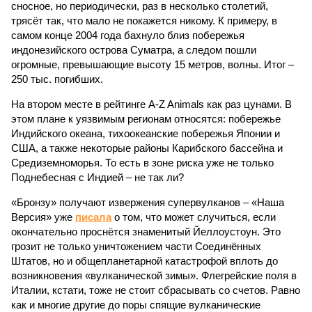
сносное, но периодически, раз в несколько столетий,
трясёт так, что мало не покажется никому. К примеру, в
самом конце 2004 года бахнуло близ побережья
индонезийского острова Суматра, а следом пошли
огромные, превышающие высоту 15 метров, волны. Итог –
250 тыс. погибших.
На втором месте в рейтинге A-Z Animals как раз цунами. В
этом плане к уязвимым регионам относятся: побережье
Индийского океана, тихо­океанские побережья Японии и
США, а также некоторые районы Карибского бассейна и
Средиземноморья. То есть в зоне риска уже не только
Поднебесная с Индией – не так ли?
«Бронзу» получают извержения супервулканов – «Наша
Версия» уже
писала
о том, что может случиться, если
окончательно проснётся знаменитый Йеллоустоун. Это
грозит не только уничтожением части Соединённых
Штатов, но и общепланетарной катастрофой вплоть до
возникновения «вулканической зимы». Флегрейские поля в
Италии, кстати, тоже не стоит сбрасывать со счетов. Равно
как и многие другие до поры спящие вулканические