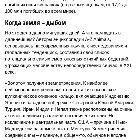
погибших) или «испанки» (по разным оценкам, от 17,4 до
100 млн погибших во всём мире).
Когда земля – дыбом
Но это дела давно минувших дней. А что нам ждать в
дальнейшем? Авторы энциклопедии A-Z Animals,
основываясь на современных научных исследованиях и
глобальных тенденциях, составили свой список
потенциально самых смертоносных стихийных бедствий,
угрожающих человечеству непосредственно сейчас, в XXI
веке.
«Золото» получили землетрясения. К наиболее
сейсмоопасным регионам относится Тихоокеанское
вулканическое огненное кольцо, включающее Индонезию,
Японию и западное побережье Северной и Южной Америки.
Турция, Иран, Индия и Непал также расположены на очень
активных линиях разломов тектонических плит. Не
исключение и центральная часть США – причина в Нью-
Мадридском разломе в штате Миссури. Землетрясения
средней силы – явление, в общем-то, обычное и вполне