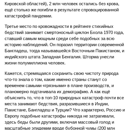
Кировской областей), 2 млн человек остались без крова,
ещё столько же погибли в результате спровоцированной
катастрофой пандемии.
Третье место по кровожадности в рейтинге стихийных
бедствий занимает смертоносный циклон Бхола 1970 года,
ставший самым мощным среди себе подобных за всю
историю наблюдений. Он поразил территории современной
Бангладеш, тогда называвшейся Восточным Пакистаном, и
индийского штата Западная Бенгалия. Шторма унесли
жизни полумиллиона человек.
Кажется, стремящаяся сохранить свою чистоту природа
что-то знала о том, какие именно страны станут со
временем самыми «грязными» в плане производств, и
планомерно подтачивала их демографию. А как ещё
объяснить то, что в топ-10 природных катастроф почти все
места занимают бедствия, разразившиеся в Индии,
Пакистане, Бангладеш и Турции? Что характерно, Россию и
Европу подобные катастрофы никогда не затрагивали,
здесь беды были другими, включая массовый голод и
масштабные эпидемии вроде бубонной чумы (200 млн